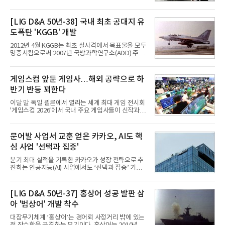
TV와 생활가전 등 전통적인 소비자 시장이 성숙기에
접어든 가운데 삼성전자는 AI 반도체를 중심으로 데
이터센터 생태계 공략을 강화하고 LG전자는 냉각솔
[LIG D&A 50년-38] 국내 최초 공대지 유
루션·전장·로봇 등 기업용 솔루션 사업 확대에 속도를
도폭탄 'KGGB' 개발
내고 있다.9일 업계에 따르면 LG전자는 2분기 생활가
전과 프리미엄 제품 경쟁력에 더해 B2B 사업 확대 효
2012년 4월 KGGB는 최초 실사격에서 목표물을 모두
과로 수익성을 방어한 반면 삼성전자는 디바이스경험
명중시킴으로써 2007년 국방과학연구소(ADD) 주관
(DX) 부문의 TV·생활가전 수익성이 악화됐다. 대신 삼
으로 시작된 KGGB 개발사업에 LIG넥스원은 시제업
성은 AI 메모리 등 반도체 사업을 중심으로 새로운 성
체로 참여했다. 체계개발에는 총 400여억 원의 개발
장 동력을 확보하는 데 집중하고 있다.LG전자는 B2B
비와 62개월의 기간이 소요됐다. 한국형 GPS 유도폭
게임스컴 앞둔 게임사…해외 공략으로 하
사업 확대
탄 KGGB(Korea GPS Guided Bomb)는 국내 최초
반기 반등 꾀한다
의 공대지 유도폭탄으로 2012년에 최종 전투용 적합
판정을 받았다.우리 공군이 운용하는 모든 전투기에
이달 말 독일 쾰른에서 열리는 세계 최대 게임 전시회
탑재할 수 있는 KGGB는 일반목적폭탄(General
'게임스컴 2026'에서 국내 주요 게임사들이 신작과 글
Purpose Bomb)에 장착하여 운용토록 개발됐다.이
로벌 전략을 공개한다. 상반기 게임사들의 실적이 업
는 현재 군에서 보유하고 있는 상당량의 일반목적폭
체별로 엇갈린 가운데 하반기 신작 흥행과 해외 시장
탄을 활용하기 위한 취지였다.항공기에 장착된 KGGB
성과가 실적을 좌우할 핵심 변수로 떠오르고 있다.8일
문어발 사업서 교훈 얻은 카카오, AI도 핵
는 조종사가 휴대하는 명령통신장치(PDU, P
업계에 따르면 올해 상반기 게임업계는 기업별 성적
심 사업 '선택과 집중'
표가 크게 갈렸다. 대표적으로 크래프톤은 'PUBG: 배
틀그라운드'의 안정적인 성장에 힘입어 상반기 연결
분기 최대 실적을 기록한 카카오가 성장 전략으로 추
기준 매출 2조6616억원, 영업이익 9725억원으로 역
진하는 인공지능(AI) 사업에서도 ‘선택과 집중’ 기조
대 최대 실적을 기록했다. 엔씨도 올해 출시한 '아이온
를 강화하고 있다. 경쟁사들이 AI 데이터센터 등 인프
2' 등에 힘입어 호실적을 거둘 것으로 전망된다.반면
라 투자에 나서는 것과 달리, 카카오는 ‘카카오톡’이
넷마블은 2분기 매출이 증가했지만 영업이익은 전년
라는 플랫폼 경쟁력을 활용한 AI 에이전트 서비스에
[LIG D&A 50년-37] 홍상어 성공 발판 삼
동기 대
집중하는 전략이다. 과거 무리한 사업 확장 과정에서
아 '범상어' 개발 착수
겪었던 시행착오를 되풀이하지 않고 핵심 역량에 집
중하겠다는 취지로 풀이된다.7일 업계에 따르면 카카
대잠무기체계 ‘홍상어’는 경어뢰 사정거리 밖에 있는
오는 올해 2분기 연결 기준 매출 2조985억원, 영업이