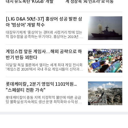
대지 유도폭탄 'KGGB' 개발
계 성장축 'AI 인프라'로 이동
[LIG D&A 50년-37] 홍상어 성공 발판 삼
아 '범상어' 개발 착수
대잠무기체계 ‘홍상어’는 경어뢰 사정거리 밖에 있는
적 잠수함을 공격하는 무기이다. 홍상어는 2010년 넥
스원퓨처 시절 진해하우스에서 최초 생산돼 전력화가
이뤄졌다. 이후 2012년 한국형 구축함(KDX-1) 이상
의 함정에 실전 배치됐다.그해 7월 해군은 동해상에서
게임스컴 앞둔 게임사…해외 공략으로 하
성능 검증을 위해 홍상어 시험발사를 실시했다. 이때
반기 반등 꾀한다
홍상어가 목표 지점에서 입수한 후 표적을 타격하지
못하고 물속에서 멈춰버리는 예상 밖의 일이 벌어졌
이달 말 독일 쾰른에서 열리는 세계 최대 게임 전시회
다. 2차 품질확인 사격 시험에서도 만족스러운 결과를
'게임스컴 2026'에서 국내 주요 게임사들이 신작과 글
얻지 못했다. 완벽한 신뢰성 확보를 위해 LIG넥스원은
로벌 전략을 공개한다. 상반기 게임사들의 실적이 업
국방과학연구소(ADD) 테스크포스(TF)와 합심해 본
체별로 엇갈린 가운데 하반기 신작 흥행과 해외 시장
격적인 개선 작업에 착수했다.홍상어 유도탄의 모든
성과가 실적을 좌우할 핵심 변수로 떠오르고 있다.8일
롯데케미칼, 2분기 영업익 1101억원...
분야를
업계에 따르면 올해 상반기 게임업계는 기업별 성적
"스페셜티 전환 가속"
표가 크게 갈렸다. 대표적으로 크래프톤은 'PUBG: 배
틀그라운드'의 안정적인 성장에 힘입어 상반기 연결
롯데케미칼이 중동 지역 지정학적 불안에 따른 공급
기준 매출 2조6616억원, 영업이익 9725억원으로 역
망 불확실성 지속에도 생산 운영 최적화와 수익성 중
대 최대 실적을 기록했다. 엔씨도 올해 출시한 '아이온
심의 사업 운영을 통해 전분기에 이어 흑자 기조를 이
2' 등에 힘입어 호실적을 거둘 것으로 전망된다.반면
어갔다.롯데케미칼이 2026년 2분기 연결 기준 매출
넷마블은 2분기 매출이 증가했지만 영업이익은 전년
액 5조6864억원, 영업이익 1101억원을 기록했다고 7
동기 대
일 밝혔다. 사업별로는 기초화학 부문(롯데케미칼 기
초소재사업·LC타이탄·LC USA·롯데대산석화)이 매
출 3조9403억원, 영업이익 23억원을 기록했다. 정기