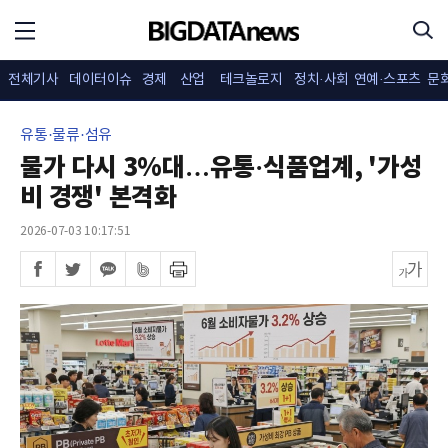
전체기사
데이터이슈
경제
산업
테크놀로지
정치·사회
연예·스포츠
문
유통·물류·섬유
물가 다시 3%대…유통·식품업계, '가성
비 경쟁' 본격화
2026-07-03 10:17:51