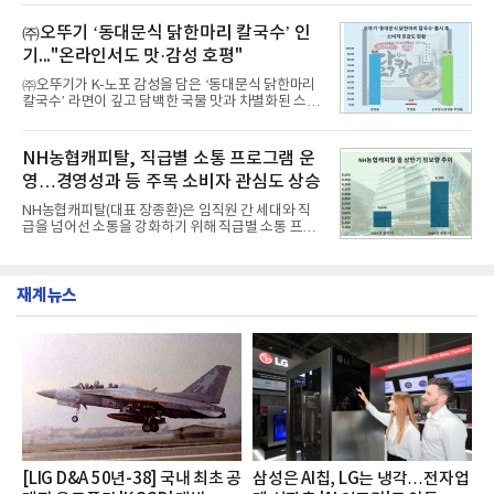
떼는 6년 만에 선보이는 8세대 완전변경 모델로, ▲정
평판 30위 순위는 한국전력공사, 한국가스공사, 한국
교한 선과 면을 중심으로 완성한 파격적인 디자인 ▲
㈜오뚜기 ‘동대문식 닭한마리 칼국수’ 인
수력원자력, 한국석
과거 중형 세단 수준으로 확대된 차체 제원 ▲글로벌
기..."온라인서도 맛·감성 호평"
최고 수준의 안전성 ▲성능과 효율을 동시에 높인 주
행 완성도 ▲첨단 편의 및 디지털 사양 적용 등을 통해
㈜오뚜기가 K-노포 감성을 담은 ‘동대문식 닭한마리
글로벌 준중형 세단의 새로운 기준을 세웠다.아반떼
칼국수’ 라면이 깊고 담백한 국물 맛과 차별화된 스토
는 가솔린 2.0과 1.6 하이브리드 두 가지 파워트레인
리로 출시 초기부터 높은 인기를 얻고 있다고 4일 밝
과 모던, 프리미엄, 인스퍼레이션 세 가지 트림으로
혔다.‘동대문식 닭한마리 칼국수’는 예상을 뛰어넘는
운영된다.◆ 디자인·공간·안전·성능 전반에서 차급을
소비자 호응에 힘입어 지난 7월 13일 첫 선을 보인 지
NH농협캐피탈, 직급별 소통 프로그램 운
넘
단 18일 만에 누적 판매량 50만 개를 돌파하는 성과를
영…경영성과 등 주목 소비자 관심도 상승
거두었다.이번 신제품은 개발진이 전국의 닭한마리
전문점을 직접 찾아 다니며 최적의 육수 비율을 완성
NH농협캐피탈(대표 장종환)은 임직원 간 세대와 직
했다. 자극적이지 않으면서도 깊은 닭육수에 마늘의
급을 넘어선 소통을 강화하기 위해 직급별 소통 프로
개운한 풍미를 더했으며, 국물이 잘 배어들면서도 쫄
그램'너하(NH)고, 나하(NH)고, NH GO!'를 지난 27일
깃한 식감이 살아있는 칼국수 면발을 정교하게 구현
부터 30일까지 서울 원센티널 NH농협캐피탈타워 22
했다는게 회사측의 설명이다.실제 현장 시식 행사에
층에서 운영했다고 31일 밝혔다.이번 프로그램은 경
서도
재계뉴스
영지원부 홍보팀과 2026년 새로이(e)＊가 공동 주관
했으며, ▲팀장·부장(7.27), ▲계장·주임(7.28), ▲과
장·차장(7.29), ▲대리(7.30) 등 직급별로 총 4회에 걸
쳐 진행됐다.참고로 새로이(e)는 NH농협캐피탈 MZ
세대들로(과장~계장) 구성된 자율 참여조직으로, 조
직문화 혁신과 업무 효율성 향상을 위한 다양한 활동
을 추진하며,새로운 변화와 이로운 영향력을 조직전
반에 전파하는 역할
[LIG D&A 50년-38] 국내 최초 공
삼성은 AI칩, LG는 냉각…전자업