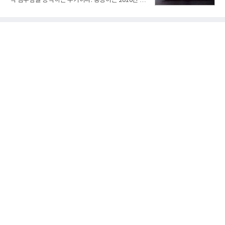
적 잠수함을 공격하는 무기이다. 홍상어는 2010년 넥
익 2770억원을 기록했다. 전년 동기 대비 매출과 영업
스원퓨처 시절 진해하우스에서 최초 생산돼 전력화가
이익은 각각 9%, 36% 증가해 모두 분기 기준 역대
이뤄졌다. 이후 2012년 한국형 구축함(KDX-1) 이상
최대치다. 상반기 기준 매출은 4조405억원, 영업이익
의 함정에 실전 배치됐다.그해 7월 해군은 동해상에서
은 4884억
성능 검증을 위해 홍상어 시험발사를 실시했다. 이때
홍상어가 목표 지점에서 입수한 후 표적을 타격하지
못하고 물속에서 멈춰버리는 예상 밖의 일이 벌어졌
다. 2차 품질확인 사격 시험에서도 만족스러운 결과를
얻지 못했다. 완벽한 신뢰성 확보를 위해 LIG넥스원은
국방과학연구소(ADD) 테스크포스(TF)와 합심해 본
격적인 개선 작업에 착수했다.홍상어 유도탄의 모든
분야를