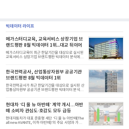
빅데이터 라이프
메가스터디교육, 교육서비스 상장기업 브
랜드평판 8월 빅데이터 1위...대교 뒤이어
메가스터디교육이 최근 한달기간을 대상으로 실시된
교육서비스 상장기업 브랜드평판 빅데이터 분석에서
1위를 차지했다. 대교와 디지털대상이 뒤를 이었다.7
일 한국기업평판연구소(소장 구창환)는 국내 교육서
비스 상장기업 브랜드를 대상으로 지난 7월 7일부터
한국전력공사, 산업통상자원부 공공기관
8월 7일까지 수집된 소비자 빅데이터 10,074,233건
브랜드평판 8월 빅데이터 1위
을 분석한 결과, 메가스터디교육이 브랜드평판지수
1,710,926을 기록하며 8월 1위에 올랐다고 밝혔다.
한국전력공사가 최근 한달기간을 대상으로 실시된 산
분석에 활용된 빅데이터는 지난 7월(9,491,206건) 대
업통상자원부 공공기관 브랜드평판 빅데이터 분석에
비 6.14% 증가한 수치로, 교육서비스 상장기업 브랜
서 1위를 차지했다. 한국가스공사와 한국수력원자력
드에 대한 소비자 관심이 확대됐다.연구소에 따르면 8
이 순으로 뒤를 이었다.7일 한국기업평판연구소(소장
월 교육서비스 상장기업 브랜드평판 순위는 메가스터
구창환)는 산업통상자원부 공공기관 41개 브랜드를
현대차 ‘디 올 뉴 아반떼’ 계약 개시…아반
디교육, 대교, 디지
대상으로 지난 7월 7일부터 8월 7일까지 수집된 소비
떼 소비자 관심도·호감도 모두 급등
자 빅데이터 91,102,549건을 분석한 결과, 한국전력
공사가 브랜드평판지수 10,670,633을 기록하며 8월
현대자동차가 대표 준중형 세단 ‘디 올 뉴 아반떼(The
1위에 올랐다고 밝혔다. 분석에 활용된 빅데이터는 지
all new AVANTE, 이하 아반떼)’의 주요 사양과 가격
난 7월(88,893,823건) 대비 2.48% 증가한 수치다.연
을 공개하고 5일부터 계약을 시작한다고 밝혔다.아반
구소에 따르면 8월 산업통상자원부 공공기관 브랜드