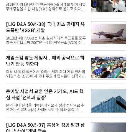
삼성전자와 LG전자가 인공지능(AI) 시대를 맞아 사업
무게중심을 기업 대상(B2B) 영역으로 옮기고 있다.
TV와 생활가전 등 전통적인 소비자 시장이 성숙기에
접어든 가운데 삼성전자는 AI 반도체를 중심으로 데
이터센터 생태계 공략을 강화하고 LG전자는 냉각솔
[LIG D&A 50년-38] 국내 최초 공대지 유
루션·전장·로봇 등 기업용 솔루션 사업 확대에 속도를
도폭탄 'KGGB' 개발
내고 있다.9일 업계에 따르면 LG전자는 2분기 생활가
전과 프리미엄 제품 경쟁력에 더해 B2B 사업 확대 효
2012년 4월 KGGB는 최초 실사격에서 목표물을 모두
과로 수익성을 방어한 반면 삼성전자는 디바이스경험
명중시킴으로써 2007년 국방과학연구소(ADD) 주관
(DX) 부문의 TV·생활가전 수익성이 악화됐다. 대신 삼
으로 시작된 KGGB 개발사업에 LIG넥스원은 시제업
성은 AI 메모리 등 반도체 사업을 중심으로 새로운 성
체로 참여했다. 체계개발에는 총 400여억 원의 개발
장 동력을 확보하는 데 집중하고 있다.LG전자는 B2B
비와 62개월의 기간이 소요됐다. 한국형 GPS 유도폭
게임스컴 앞둔 게임사…해외 공략으로 하
사업 확대
탄 KGGB(Korea GPS Guided Bomb)는 국내 최초
반기 반등 꾀한다
의 공대지 유도폭탄으로 2012년에 최종 전투용 적합
판정을 받았다.우리 공군이 운용하는 모든 전투기에
이달 말 독일 쾰른에서 열리는 세계 최대 게임 전시회
탑재할 수 있는 KGGB는 일반목적폭탄(General
'게임스컴 2026'에서 국내 주요 게임사들이 신작과 글
Purpose Bomb)에 장착하여 운용토록 개발됐다.이
로벌 전략을 공개한다. 상반기 게임사들의 실적이 업
는 현재 군에서 보유하고 있는 상당량의 일반목적폭
체별로 엇갈린 가운데 하반기 신작 흥행과 해외 시장
탄을 활용하기 위한 취지였다.항공기에 장착된 KGGB
성과가 실적을 좌우할 핵심 변수로 떠오르고 있다.8일
문어발 사업서 교훈 얻은 카카오, AI도 핵
는 조종사가 휴대하는 명령통신장치(PDU, P
업계에 따르면 올해 상반기 게임업계는 기업별 성적
심 사업 '선택과 집중'
표가 크게 갈렸다. 대표적으로 크래프톤은 'PUBG: 배
틀그라운드'의 안정적인 성장에 힘입어 상반기 연결
분기 최대 실적을 기록한 카카오가 성장 전략으로 추
기준 매출 2조6616억원, 영업이익 9725억원으로 역
진하는 인공지능(AI) 사업에서도 ‘선택과 집중’ 기조
대 최대 실적을 기록했다. 엔씨도 올해 출시한 '아이온
를 강화하고 있다. 경쟁사들이 AI 데이터센터 등 인프
2' 등에 힘입어 호실적을 거둘 것으로 전망된다.반면
라 투자에 나서는 것과 달리, 카카오는 ‘카카오톡’이
넷마블은 2분기 매출이 증가했지만 영업이익은 전년
라는 플랫폼 경쟁력을 활용한 AI 에이전트 서비스에
[LIG D&A 50년-37] 홍상어 성공 발판 삼
동기 대
집중하는 전략이다. 과거 무리한 사업 확장 과정에서
아 '범상어' 개발 착수