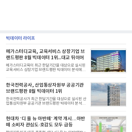
빅데이터 라이프
메가스터디교육, 교육서비스 상장기업 브
랜드평판 8월 빅데이터 1위...대교 뒤이어
메가스터디교육이 최근 한달기간을 대상으로 실시된
교육서비스 상장기업 브랜드평판 빅데이터 분석에서
1위를 차지했다. 대교와 디지털대상이 뒤를 이었다.7
일 한국기업평판연구소(소장 구창환)는 국내 교육서
비스 상장기업 브랜드를 대상으로 지난 7월 7일부터
한국전력공사, 산업통상자원부 공공기관
8월 7일까지 수집된 소비자 빅데이터 10,074,233건
브랜드평판 8월 빅데이터 1위
을 분석한 결과, 메가스터디교육이 브랜드평판지수
1,710,926을 기록하며 8월 1위에 올랐다고 밝혔다.
한국전력공사가 최근 한달기간을 대상으로 실시된 산
분석에 활용된 빅데이터는 지난 7월(9,491,206건) 대
업통상자원부 공공기관 브랜드평판 빅데이터 분석에
비 6.14% 증가한 수치로, 교육서비스 상장기업 브랜
서 1위를 차지했다. 한국가스공사와 한국수력원자력
드에 대한 소비자 관심이 확대됐다.연구소에 따르면 8
이 순으로 뒤를 이었다.7일 한국기업평판연구소(소장
월 교육서비스 상장기업 브랜드평판 순위는 메가스터
구창환)는 산업통상자원부 공공기관 41개 브랜드를
현대차 ‘디 올 뉴 아반떼’ 계약 개시…아반
디교육, 대교, 디지
대상으로 지난 7월 7일부터 8월 7일까지 수집된 소비
떼 소비자 관심도·호감도 모두 급등
자 빅데이터 91,102,549건을 분석한 결과, 한국전력
공사가 브랜드평판지수 10,670,633을 기록하며 8월