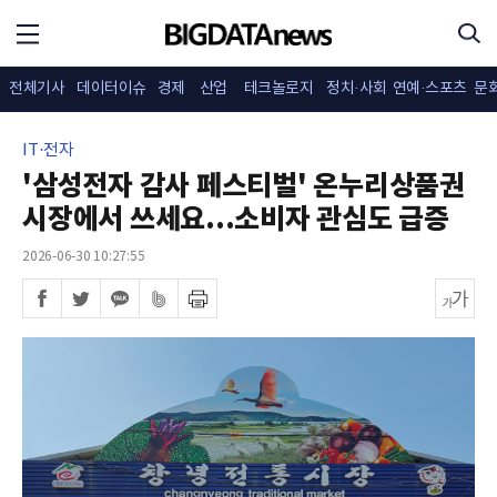
전체기사
데이터이슈
경제
산업
테크놀로지
정치·사회
연예·스포츠
문
IT·전자
'삼성전자 감사 페스티벌' 온누리상품권
시장에서 쓰세요...소비자 관심도 급증
2026-06-30 10:27:55