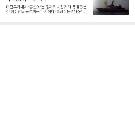
겪었던 시행착오를 되풀이하지 않고 핵심 역량에 집
중하겠다는 취지로 풀이된다.7일 업계에 따르면 카카
대잠무기체계 ‘홍상어’는 경어뢰 사정거리 밖에 있는
오는 올해 2분기 연결 기준 매출 2조985억원, 영업이
적 잠수함을 공격하는 무기이다. 홍상어는 2010년 넥
익 2770억원을 기록했다. 전년 동기 대비 매출과 영업
스원퓨처 시절 진해하우스에서 최초 생산돼 전력화가
이익은 각각 9%, 36% 증가해 모두 분기 기준 역대
이뤄졌다. 이후 2012년 한국형 구축함(KDX-1) 이상
최대치다. 상반기 기준 매출은 4조405억원, 영업이익
의 함정에 실전 배치됐다.그해 7월 해군은 동해상에서
은 4884억
성능 검증을 위해 홍상어 시험발사를 실시했다. 이때
홍상어가 목표 지점에서 입수한 후 표적을 타격하지
못하고 물속에서 멈춰버리는 예상 밖의 일이 벌어졌
다. 2차 품질확인 사격 시험에서도 만족스러운 결과를
얻지 못했다. 완벽한 신뢰성 확보를 위해 LIG넥스원은
국방과학연구소(ADD) 테스크포스(TF)와 합심해 본
격적인 개선 작업에 착수했다.홍상어 유도탄의 모든
분야를