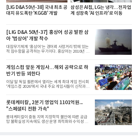
[LIG D&A 50년-38] 국내 최초 공
삼성은 AI칩, LG는 냉각…전자업
대지 유도폭탄 'KGGB' 개발
계 성장축 'AI 인프라'로 이동
[LIG D&A 50년-37] 홍상어 성공 발판 삼
아 '범상어' 개발 착수
대잠무기체계 ‘홍상어’는 경어뢰 사정거리 밖에 있는
적 잠수함을 공격하는 무기이다. 홍상어는 2010년 넥
스원퓨처 시절 진해하우스에서 최초 생산돼 전력화가
이뤄졌다. 이후 2012년 한국형 구축함(KDX-1) 이상
의 함정에 실전 배치됐다.그해 7월 해군은 동해상에서
게임스컴 앞둔 게임사…해외 공략으로 하
성능 검증을 위해 홍상어 시험발사를 실시했다. 이때
반기 반등 꾀한다
홍상어가 목표 지점에서 입수한 후 표적을 타격하지
못하고 물속에서 멈춰버리는 예상 밖의 일이 벌어졌
이달 말 독일 쾰른에서 열리는 세계 최대 게임 전시회
다. 2차 품질확인 사격 시험에서도 만족스러운 결과를
'게임스컴 2026'에서 국내 주요 게임사들이 신작과 글
얻지 못했다. 완벽한 신뢰성 확보를 위해 LIG넥스원은
로벌 전략을 공개한다. 상반기 게임사들의 실적이 업
국방과학연구소(ADD) 테스크포스(TF)와 합심해 본
체별로 엇갈린 가운데 하반기 신작 흥행과 해외 시장
격적인 개선 작업에 착수했다.홍상어 유도탄의 모든
성과가 실적을 좌우할 핵심 변수로 떠오르고 있다.8일
롯데케미칼, 2분기 영업익 1101억원...
분야를
업계에 따르면 올해 상반기 게임업계는 기업별 성적
"스페셜티 전환 가속"
표가 크게 갈렸다. 대표적으로 크래프톤은 'PUBG: 배
틀그라운드'의 안정적인 성장에 힘입어 상반기 연결
롯데케미칼이 중동 지역 지정학적 불안에 따른 공급
기준 매출 2조6616억원, 영업이익 9725억원으로 역
망 불확실성 지속에도 생산 운영 최적화와 수익성 중
대 최대 실적을 기록했다. 엔씨도 올해 출시한 '아이온
심의 사업 운영을 통해 전분기에 이어 흑자 기조를 이
2' 등에 힘입어 호실적을 거둘 것으로 전망된다.반면
어갔다.롯데케미칼이 2026년 2분기 연결 기준 매출
넷마블은 2분기 매출이 증가했지만 영업이익은 전년
액 5조6864억원, 영업이익 1101억원을 기록했다고 7
동기 대