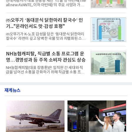
현대자동차가 대표 준중형 세단 ‘디 올 뉴 아반떼(The
1위에 올랐다고 밝혔다. 분석에 활용된 빅데이터는 지
all new AVANTE, 이하 아반떼)’의 주요 사양과 가격
난 7월(88,893,823건) 대비 2.48% 증가한 수치다.연
을 공개하고 5일부터 계약을 시작한다고 밝혔다.아반
구소에 따르면 8월 산업통상자원부 공공기관 브랜드
떼는 6년 만에 선보이는 8세대 완전변경 모델로, ▲정
평판 30위 순위는 한국전력공사, 한국가스공사, 한국
교한 선과 면을 중심으로 완성한 파격적인 디자인 ▲
㈜오뚜기 ‘동대문식 닭한마리 칼국수’ 인
수력원자력, 한국석
과거 중형 세단 수준으로 확대된 차체 제원 ▲글로벌
기..."온라인서도 맛·감성 호평"
최고 수준의 안전성 ▲성능과 효율을 동시에 높인 주
행 완성도 ▲첨단 편의 및 디지털 사양 적용 등을 통해
㈜오뚜기가 K-노포 감성을 담은 ‘동대문식 닭한마리
글로벌 준중형 세단의 새로운 기준을 세웠다.아반떼
칼국수’ 라면이 깊고 담백한 국물 맛과 차별화된 스토
는 가솔린 2.0과 1.6 하이브리드 두 가지 파워트레인
리로 출시 초기부터 높은 인기를 얻고 있다고 4일 밝
과 모던, 프리미엄, 인스퍼레이션 세 가지 트림으로
혔다.‘동대문식 닭한마리 칼국수’는 예상을 뛰어넘는
운영된다.◆ 디자인·공간·안전·성능 전반에서 차급을
소비자 호응에 힘입어 지난 7월 13일 첫 선을 보인 지
NH농협캐피탈, 직급별 소통 프로그램 운
넘
단 18일 만에 누적 판매량 50만 개를 돌파하는 성과를
영…경영성과 등 주목 소비자 관심도 상승
거두었다.이번 신제품은 개발진이 전국의 닭한마리
전문점을 직접 찾아 다니며 최적의 육수 비율을 완성
NH농협캐피탈(대표 장종환)은 임직원 간 세대와 직
했다. 자극적이지 않으면서도 깊은 닭육수에 마늘의
급을 넘어선 소통을 강화하기 위해 직급별 소통 프로
개운한 풍미를 더했으며, 국물이 잘 배어들면서도 쫄
그램'너하(NH)고, 나하(NH)고, NH GO!'를 지난 27일
깃한 식감이 살아있는 칼국수 면발을 정교하게 구현
부터 30일까지 서울 원센티널 NH농협캐피탈타워 22
했다는게 회사측의 설명이다.실제 현장 시식 행사에
층에서 운영했다고 31일 밝혔다.이번 프로그램은 경
서도
재계뉴스
영지원부 홍보팀과 2026년 새로이(e)＊가 공동 주관
했으며, ▲팀장·부장(7.27), ▲계장·주임(7.28), ▲과
장·차장(7.29), ▲대리(7.30) 등 직급별로 총 4회에 걸
쳐 진행됐다.참고로 새로이(e)는 NH농협캐피탈 MZ
세대들로(과장~계장) 구성된 자율 참여조직으로, 조
직문화 혁신과 업무 효율성 향상을 위한 다양한 활동
을 추진하며,새로운 변화와 이로운 영향력을 조직전
반에 전파하는 역할