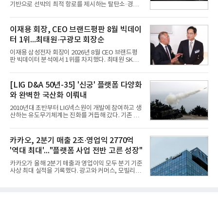
오는 이날 함께 발표한 2분기 연결 매출이 전년 동기
기반으로 선박의 최적 항로를 제시하는 탈탄소·경제
대비 9% 증가한 2조985억원, 영업이익은 36% 늘어
운항 솔루션 ‘오션와이즈’를 운영하고 있다. 별도의
난 2770억원이라고 밝혔다. 매출과 영업이익 모두 분
장비 설치 없이 일고리즘 만으로 선박의 탄소 배출량
기 기준 역대 최대치다. 카카오는 플랫폼 부문 매출이
을 모니터링 및 예측하며, 연료 소비를 최소화하는 운
이재용 회장, CEO 브랜드평판 8월 빅데이
17% 증가하
항 가이드라인을 제공한다.오션와이즈의 핵심 기능은
터 1위...최태원·구광모 회장순
CI(탄소집약도지수) 실시간 관리 예측, 시 기반 최적
항로 추천, 선단 관리 등이다. HD현대오일뱅크와의
이재용 삼성전자 회장이 2026년 8월 CEO 브랜드평
실증에서는 총 13개 구간, 10만6000km 항해를 통해
판 빅데이터 분석에서 1위를 차지했다. 최태원 SK그
평균 5.3%의 연료 질감 효과를 입증했다. 이는 연간 1
룹 회장과 구광모 LG그룹 회장이 뒤를 이었다.6일 한
만t의 연료를 사용하는 선박 1척 기준 약 3억5000만
국기업평판연구소(소장 구창환)는 빅데이터뉴스와
원의 비용 절감에 해당한다.주목할 점은 오션와이즈
함께 60명의 CEO 브랜드를 대상으로 2026년 7월 6
[LIG D&A 50년-35] '신궁' 플랫폼 다양화
의 핵심
일부터 8월 6일까지 수집된 소비자 빅데이터
와 완벽한 국산화 이뤄내
7,395,735건을 분석한 결과, 삼성 이재용 회장이 브
랜드평판지수 1,984,715를 기록하며 8월 1위에 올랐
2010년대 초반부터 LIG넥스원이 개발에 참여하고 생
다고 밝혔다. 분석에 활용된 빅데이터는 지난 7월
산하는 유도무기체계는 진화를 거듭해 갔다. 기존 무
(14,233,797건) 대비 48.04% 감소한 수치다.8월
기체계에 기반한 새로운 기능이 추가되기도 하고, 활
CEO 브랜드평판 30위 순위는 이재용, 최태원, 정의
용도가 떨어지는 재래식 무기를 새롭게 활용하는 방
선, 구광모, 신동빈, 박현주, 이해진, 정원주, 함영주,
안이 강구됐다. 또 핵심 구성품 국산화를 통해 수출상
카카오, 2분기 매출 2조·영업익 2770억
김승연, 이재현, 강호동, 김범수, 양종
의 제약을 해소하고자 노력했다. 이러한 LIG넥스원의
'역대 최대'..."플랫폼 사업 전반 고른 성장"
신기술 개발 성과가 집약된 무기체계가 바로 휴대용
지대공 유도무기 ‘신궁’이다.신궁은 이미 2009년 수
카카오가 올해 2분기 매출과 영업이익 모두 분기 기준
출을 위한 개량형 멀티런처 개발을 완료함으로써 기
사상 최대 실적을 기록했다. 광고와 커머스, 모빌리
능 다양화와 계열화 가능성을 선보인 바 있었다. 이번
티, 페이 등 플랫폼 사업이 고르게 성장하며 실적을 견
엔 기존 K-30 30mm 대공포 비호 체계에 신궁을 장착
인했다.카카오는 6일 연결 기준 올해 2분기 매출 2조
하는 개량사업, 일명 ‘비호복합’ 프로젝트가 2009년
985억원, 영업이익 2770억원을 기록했다고 밝혔다.
부터 진행됐
전년 동기 대비 매출은 9%, 영업이익은 36% 늘어난
수치다. 전년 동기 실적과 증가율은 카카오게임즈와
카카오헬스케어 관련 손익을 중단영업손익으로 반영