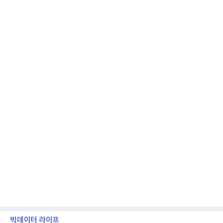
한 기준으로 산출됐다. 지난해 2분기 매출은 1조9175
억원, 영업이익은 2039억원이었다.플랫폼 부문 매출
은 1조2303억원으로 전년 동기 대비 17% 증가했다.
카카오톡 내 광고와 커머스 사업을 아우르는 톡비즈
매출은 6432억원
빅데이터 라이프