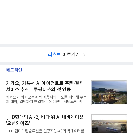
리스트
바로가기
헤드라인
카카오, 카톡서 AI 에이전트로 주문·결제
서비스 추진…쿠팡이츠와 첫 연동
카카오가 카카오톡에서 이용자의 의도를 파악해 주문
과 예약, 결제까지 연결하는 에이전트 서비스에 역량
을 집중한다. 음식 배달을 시작으로 커머스와 예약, 여
행 등으로 적용 범위를 넓혀 AI를 새로운 톡비즈 성장
축으로 만들겠다는 구상이다.정신아 카카오 대표는 6
[HD현대의 AI-2] 바다 위 AI 내비게이션
일 열린 2분기 실적 발표 컨퍼런스콜에서 "AI는 톡비
'오션와이즈'
즈 성장 재점화의 핵심이자 주요 매출원으로 자리 잡
을 것"이라며 이같은 AI 사업 전략을 공개했다. 카카
···HD현대마린슬루선은 인공지능(AI)과 빅데이터를