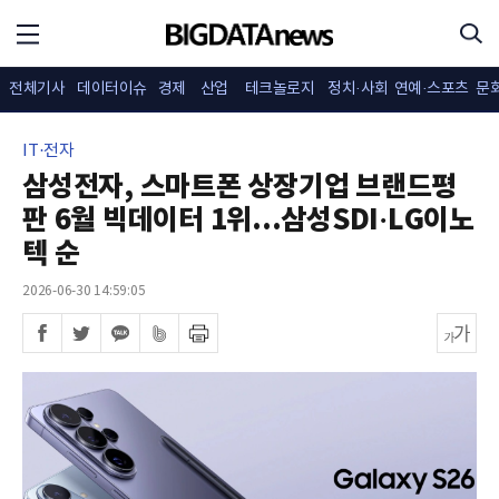
전체기사
데이터이슈
경제
산업
테크놀로지
정치·사회
연예·스포츠
문
IT·전자
삼성전자, 스마트폰 상장기업 브랜드평
판 6월 빅데이터 1위...삼성SDI·LG이노
텍 순
2026-06-30 14:59:05