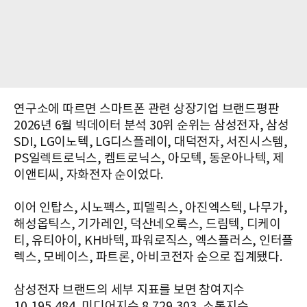
연구소에 따르면 스마트폰 관련 상장기업 브랜드평판
2026년 6월 빅데이터 분석 30위 순위는 삼성전자, 삼성
SDI, LG이노텍, LG디스플레이, 대덕전자, 서진시스템,
PS일렉트로닉스, 켐트로닉스, 아모텍, 동운아나텍, 제
이앤티씨, 자화전자 순이었다.
이어 인탑스, 시노펙스, 피델릭스, 아진엑스텍, 나무가,
해성옵틱스, 기가레인, 덕산네오룩스, 드림텍, 디케이
티, 유티아이, KH바텍, 파워로직스, 엑스플러스, 인터플
렉스, 모베이스, 파트론, 아비코전자 순으로 집계됐다.
삼성전자 브랜드의 세부 지표를 보면 참여지수
10,195,484, 미디어지수 8,729,303, 소통지수