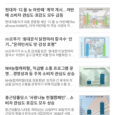
현대차 ‘디 올 뉴 아반떼’ 계약 개시…아반
떼 소비자 관심도·호감도 모두 급등
현대자동차가 대표 준중형 세단 ‘디 올 뉴 아반떼(The
all new AVANTE, 이하 아반떼)’의 주요 사양과 가격
을 공개하고 5일부터 계약을 시작한다고 밝혔다.아반
떼는 6년 만에 선보이는 8세대 완전변경 모델로, ▲정
교한 선과 면을 중심으로 완성한 파격적인 디자인 ▲
㈜오뚜기 ‘동대문식 닭한마리 칼국수’ 인
과거 중형 세단 수준으로 확대된 차체 제원 ▲글로벌
기..."온라인서도 맛·감성 호평"
최고 수준의 안전성 ▲성능과 효율을 동시에 높인 주
행 완성도 ▲첨단 편의 및 디지털 사양 적용 등을 통해
㈜오뚜기가 K-노포 감성을 담은 ‘동대문식 닭한마리
글로벌 준중형 세단의 새로운 기준을 세웠다.아반떼
칼국수’ 라면이 깊고 담백한 국물 맛과 차별화된 스토
는 가솔린 2.0과 1.6 하이브리드 두 가지 파워트레인
리로 출시 초기부터 높은 인기를 얻고 있다고 4일 밝
과 모던, 프리미엄, 인스퍼레이션 세 가지 트림으로
혔다.‘동대문식 닭한마리 칼국수’는 예상을 뛰어넘는
운영된다.◆ 디자인·공간·안전·성능 전반에서 차급을
소비자 호응에 힘입어 지난 7월 13일 첫 선을 보인 지
NH농협캐피탈, 직급별 소통 프로그램 운
넘
단 18일 만에 누적 판매량 50만 개를 돌파하는 성과를
영…경영성과 등 주목 소비자 관심도 상승
거두었다.이번 신제품은 개발진이 전국의 닭한마리
전문점을 직접 찾아 다니며 최적의 육수 비율을 완성
NH농협캐피탈(대표 장종환)은 임직원 간 세대와 직
했다. 자극적이지 않으면서도 깊은 닭육수에 마늘의
급을 넘어선 소통을 강화하기 위해 직급별 소통 프로
개운한 풍미를 더했으며, 국물이 잘 배어들면서도 쫄
그램'너하(NH)고, 나하(NH)고, NH GO!'를 지난 27일
깃한 식감이 살아있는 칼국수 면발을 정교하게 구현
부터 30일까지 서울 원센티널 NH농협캐피탈타워 22
했다는게 회사측의 설명이다.실제 현장 시식 행사에
층에서 운영했다고 31일 밝혔다.이번 프로그램은 경
종근당홀딩스 '사랑나눔 헌혈캠페인'…소
서도
영지원부 홍보팀과 2026년 새로이(e)＊가 공동 주관
비자 관심도·호감도 모두 상승
했으며, ▲팀장·부장(7.27), ▲계장·주임(7.28), ▲과
장·차장(7.29), ▲대리(7.30) 등 직급별로 총 4회에 걸
종근당홀딩스(대표 최희남)는 22일부터 30일까지 종
쳐 진행됐다.참고로 새로이(e)는 NH농협캐피탈 MZ
근당과 계열사 전국 6개 사업장에서 ‘2026년 사랑나