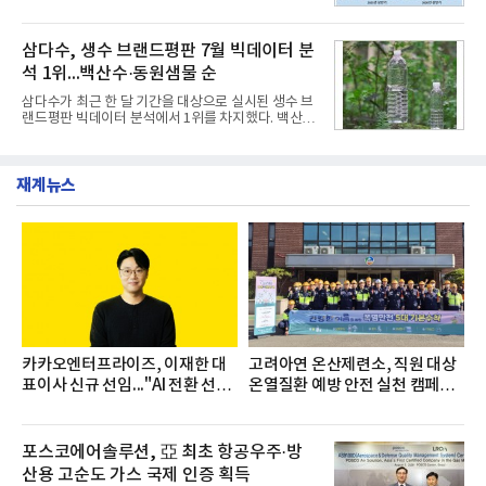
세대들로(과장~계장) 구성된 자율 참여조직으로, 조
눔 헌혈캠페인’을 실시했다고 31일 밝혔다.이번 캠페
직문화 혁신과 업무 효율성 향상을 위한 다양한 활동
인은 장마와 폭염, 여름휴가 등으로 헌혈 참여가 줄어
을 추진하며,새로운 변화와 이로운 영향력을 조직전
드는 시기에 안정적 혈액 수급에 기여하고 생명나눔
삼다수, 생수 브랜드평판 7월 빅데이터 분
반에 전파하는 역할
문화를 확산하기 위해 마련됐다.캠페인은 종근당 천
석 1위...백산수·동원샘물 순
안공장을 시작으로 ▲효종연구소 ▲종근당바이오 안
산공장 ▲경보제약 아산본사 ▲종근당건강 당진공장
삼다수가 최근 한 달 기간을 대상으로 실시된 생수 브
▲종근당 본사 등 전국 6개 사업장에서 릴레이 방식
랜드평판 빅데이터 분석에서 1위를 차지했다. 백산수
으로 이어졌다.캠페인 기간에는 임직원의 참여를 독
와 동원샘물이 뒤를 이었다.31일 한국기업평판연구
려하기 위해 헌혈 퀴즈와 행운 복권 등 다양한 이벤트
소(소장 구창환)는 국내 소비자들에게 사랑받는 21개
도 진행했다.종근당홀딩스는 임직원들이 기부한 헌혈
생수 브랜드를 대상으로 지난 6월 30일부터 7월 31일
증을 한국백혈병
재계뉴스
까지 수집된 소비자 빅데이터 3,702,555건을 분석한
결과, 삼다수가 브랜드평판지수 1,594,583을 기록하
며 7월 1위에 올랐다고 밝혔다. 분석에 활용된 빅데이
터는 지난 4월(3,435,836건) 대비 7.76% 증가한 수
치다.연구소에 따르면 7월 생수 브랜드평판 순위는 삼
다수, 백산수, 동원샘물, 스파클, 아이시스, 에비앙,
몽베스트, 크리스탈, 풀무원샘물, 평창수, 지리산수,
진로 석수,
카카오엔터프라이즈, 이재한 대
고려아연 온산제련소, 직원 대상
표이사 신규 선임..."AI 전환 선
온열질환 예방 안전 실천 캠페인
도"
실시
포스코에어솔루션, 亞 최초 항공우주·방
산용 고순도 가스 국제 인증 획득