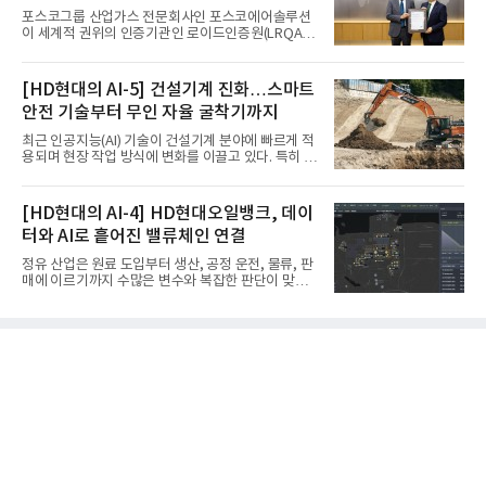
포스코그룹 산업가스 전문회사인 포스코에어솔루션
이 세계적 권위의 인증기관인 로이드인증원(LRQA)
으로부터 아시아 지역 최초로 항공우주 및 방산용 고
순도 희귀가스 제조 분야 국제공인 인증인 ‘항공우주·
방산 품질경영시스템(AS9100D)’을 획득했다.포스코
[HD현대의 AI-5] 건설기계 진화…스마트
에어솔루션은 6일 서울 포스코센터에서 김대연 포스
안전 기술부터 무인 자율 굴착기까지
코에어솔루션 대표, 이일형 로이드인증원(LRQA) 한
국지사 대표 등이 참석한 가운데 ‘항공우주·방산 품질
최근 인공지능(AI) 기술이 건설기계 분야에 빠르게 적
경영시스템(AS9100D)’ 인증수여식을 가졌다고 밝혔
용되며 현장 작업 방식에 변화를 이끌고 있다. 특히 무
다.포스코에어솔루션이 획득한 AS9100D는 국제 품
인 자율화 기술은 작업 효율을 획기적으로 높이며 스
질경영시스템 표준(ISO 9001)을 기반으로 항공우주
마트 건설 현장 구현을 앞당기고 있다.HD현대사이트
및 방위산업의 엄격한 특수 요구사항을 반영한 글로
솔루션은 최근 스위스 건설 현장에서 무인 자율 굴착
[HD현대의 AI-4] HD현대오일뱅크, 데이
벌 표준이다. 특히 미세
기를 투입했다. 실제 공사를 진행한 것은 처음으로, 건
터와 AI로 흩어진 밸류체인 연결
설장비 자율화 기술의 새로운 이정표를 제시했다.이
번에 투입된 무인 자율 굴착기는 유럽 대형 건설그룹
정유 산업은 원료 도입부터 생산, 공정 운전, 물류, 판
키바그(KIBAG)의 스위스 투겐 지역 건설 프로젝트에
매에 이르기까지 수많은 변수와 복잡한 판단이 맞물
서 깊이 3m, 폭 12m, 길이 1km 규모의 토목 공사를
리는 구조를 갖고 있다. 작은 변화 하나가 전체 수익성
수행할 예정이다. 해당 장비에는 HD건설기계의 22t
과 운영 효율에 직접적인 영향을 미치는 만큼, 데이터
급 굴착기를 기반으로 HD현대사이트솔루션의 스마
를 얼마나 빠르고 정확하게 연결하고 활용하느냐가
트 굴착기 플랫폼
기업경쟁력을 좌우하는 핵심 요소로 떠오르고 있다.
이러한 환경 속에서 HD현대오일뱅크는 인공지능(AI)
을 단순한 업무 자동화 도구로 보지 않고, 정유사의 밸
류체인(Value Chain) 전반을 연결하고 최적화하는 핵
심 기반으로 활용하고 있다.원유 선택과 도입, 생산계
획, 제품 운영, 물류와 수급, 공정 운전에 이르기까지
각 업무를 개별적으로 바라보는 것이 아니라, 하나의
흐름