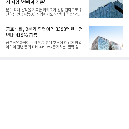
심 사업 '선택과 집중'
초소재사업·LC타이탄·LC USA·롯데대산석화)이 매
출 3조9403억원, 영업이익 23억원을 기록했다. 정기
분기 최대 실적을 기록한 카카오가 성장 전략으로 추
보수 영향과 원료 가격 변동에 따른 래깅 효과로 전분
진하는 인공지능(AI) 사업에서도 ‘선택과 집중’ 기조
기 대비 수익성은 둔화됐지만 흑자 전환 흐름을 유지
를 강화하고 있다. 경쟁사들이 AI 데이터센터 등 인프
했다.첨단소재 부문은 매출 1조1551억원, 영업이익
라 투자에 나서는 것과 달리, 카카오는 ‘카카오톡’이
1325억원을 기록했다. 주요 제품의 스프레드 확대와
라는 플랫폼 경쟁력을 활용한 AI 에이전트 서비스에
금호석화, 2분기 영업이익 3390억원... 전
우호적인 환율 효과
집중하는 전략이다. 과거 무리한 사업 확장 과정에서
년比 419% 급증
겪었던 시행착오를 되풀이하지 않고 핵심 역량에 집
중하겠다는 취지로 풀이된다.7일 업계에 따르면 카카
금호석유화학이 주력 제품 판매 호조에 힘입어 영업
오는 올해 2분기 연결 기준 매출 2조985억원, 영업이
이익이 전년 동기 대비 419.7% 증가하는 '깜짝 실
익 2770억원을 기록했다. 전년 동기 대비 매출과 영업
적'을 냈다. 금호석유화학은 연결 기준 올해 2분기 영
이익은 각각 9%, 36% 증가해 모두 분기 기준 역대
업이익이 3390억원으로 지난해 동기보다 419.7% 증
최대치다. 상반기 기준 매출은 4조405억원, 영업이익
가한 것으로 잠정 집계됐다고 7일 공시했다.매출은 2
은 4884억
조2682억원으로 지난해 동기 대비 27.9% 증가했다.
순이익은 3004억원으로 420.4% 늘었다.이번 호실적
은 주력 제품인 NB라텍스와 합성수지 판매 호조가 견
인한 것으로 풀이된다. 미국의 중국산 의료용 고무장
갑 관세 인상 이후 동남아 장갑업체의 가동률이 높아
지면서 NB라텍스 수요가 증가했고, 원재료인 부타디
엔(BD) 가격 상승분을 제품 가격에 반영하면서 수익
성이 개선됐다.금호석유