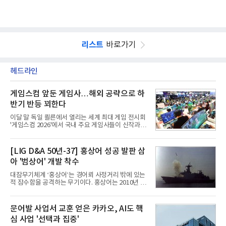
리스트
바로가기
헤드라인
게임스컴 앞둔 게임사…해외 공략으로 하
반기 반등 꾀한다
이달 말 독일 쾰른에서 열리는 세계 최대 게임 전시회
'게임스컴 2026'에서 국내 주요 게임사들이 신작과 글
로벌 전략을 공개한다. 상반기 게임사들의 실적이 업
체별로 엇갈린 가운데 하반기 신작 흥행과 해외 시장
성과가 실적을 좌우할 핵심 변수로 떠오르고 있다.8일
[LIG D&A 50년-37] 홍상어 성공 발판 삼
업계에 따르면 올해 상반기 게임업계는 기업별 성적
아 '범상어' 개발 착수
표가 크게 갈렸다. 대표적으로 크래프톤은 'PUBG: 배
틀그라운드'의 안정적인 성장에 힘입어 상반기 연결
대잠무기체계 ‘홍상어’는 경어뢰 사정거리 밖에 있는
기준 매출 2조6616억원, 영업이익 9725억원으로 역
적 잠수함을 공격하는 무기이다. 홍상어는 2010년 넥
대 최대 실적을 기록했다. 엔씨도 올해 출시한 '아이온
스원퓨처 시절 진해하우스에서 최초 생산돼 전력화가
2' 등에 힘입어 호실적을 거둘 것으로 전망된다.반면
이뤄졌다. 이후 2012년 한국형 구축함(KDX-1) 이상
넷마블은 2분기 매출이 증가했지만 영업이익은 전년
의 함정에 실전 배치됐다.그해 7월 해군은 동해상에서
문어발 사업서 교훈 얻은 카카오, AI도 핵
동기 대
성능 검증을 위해 홍상어 시험발사를 실시했다. 이때
심 사업 '선택과 집중'
홍상어가 목표 지점에서 입수한 후 표적을 타격하지