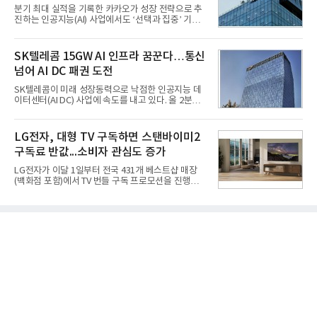
못하고 물속에서 멈춰버리는 예상 밖의 일이 벌어졌
분기 최대 실적을 기록한 카카오가 성장 전략으로 추
다. 2차 품질확인 사격 시험에서도 만족스러운 결과를
진하는 인공지능(AI) 사업에서도 ‘선택과 집중’ 기조
얻지 못했다. 완벽한 신뢰성 확보를 위해 LIG넥스원은
를 강화하고 있다. 경쟁사들이 AI 데이터센터 등 인프
국방과학연구소(ADD) 테스크포스(TF)와 합심해 본
라 투자에 나서는 것과 달리, 카카오는 ‘카카오톡’이
격적인 개선 작업에 착수했다.홍상어 유도탄의 모든
라는 플랫폼 경쟁력을 활용한 AI 에이전트 서비스에
SK텔레콤 15GW AI 인프라 꿈꾼다…통신
분야를
집중하는 전략이다. 과거 무리한 사업 확장 과정에서
넘어 AI DC 패권 도전
겪었던 시행착오를 되풀이하지 않고 핵심 역량에 집
중하겠다는 취지로 풀이된다.7일 업계에 따르면 카카
SK텔레콤이 미래 성장동력으로 낙점한 인공지능 데
오는 올해 2분기 연결 기준 매출 2조985억원, 영업이
이터센터(AI DC) 사업에 속도를 내고 있다. 올 2분기
익 2770억원을 기록했다. 전년 동기 대비 매출과 영업
AI 데이터센터 매출이 90% 이상 급증한 데 이어, 오
이익은 각각 9%, 36% 증가해 모두 분기 기준 역대
는 2035년까지 총 15GW(기가와트) 규모의 AI DC를
최대치다. 상반기 기준 매출은 4조405억원, 영업이익
구축하겠다는 대형 청사진을 제시하면서다. 이에 따
LG전자, 대형 TV 구독하면 스탠바이미2
은 4884억
라 경쟁 구도 역시 이동통신사인 KT, LG유플러스를
구독료 반값...소비자 관심도 증가
넘어 네이버, 삼성SDS 등 IT 인프라 기업으로 확장되
고 있다.7일 SK텔레콤에 따르면 회사는 올해 2분기
LG전자가 이달 1일부터 전국 431개 베스트샵 매장
연결 기준 매출 4조 3591억원, 영업이익 5660억원을
(백화점 포함)에서 TV 번들 구독 프로모션을 진행하고
기록했다. 매출은 전년 동기 대비 0.5%, 영업이익은
있다. 대형 TV 구독 시 스탠바이미2 구독료를 반값 할
67.3% 증가한 수치다. AI DC 사업의 성장에 더해 수
인해주는 프로모션이다.대상 제품은 65·77·83형 올
익성 중심 경영, 그리고 지난해 발생한 일회성 비용에
레드, 75·86·100형 마이크로 RGB, 75·86형 미니
따른 기저효과가 실
RGB 등 거실용 TV로 인기가 높은 베스트셀러 TV 20
개 모델이며, 동시 구독 계약 시 스탠바이미2(모델명
27LX6TPGA) 구독료를 50% 할인 받을 수 있다. 프로
모션 대상 모델과 혜택, 구독료 등 프로모션 세부 사항
은 베스트샵 판매 매니저에게 문의하면 자세히 안내
받을 수 있다.LG TV를 구독으로 이용하면 최대 6년까
지 구독 계약기간 내 무상 A/S를 받을 수 있으며, 이사
등으로 이전