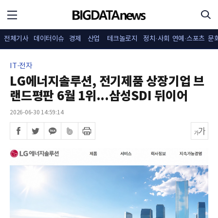
전체기사
데이터이슈
경제
산업
테크놀로지
정치·사회
연예·스포츠
문
IT·전자
LG에너지솔루션, 전기제품 상장기업 브
랜드평판 6월 1위...삼성SDI 뒤이어
2026-06-30 14:59:14