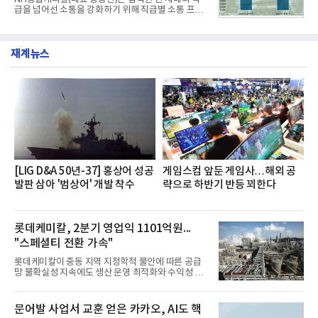
했다. 자극적이지 않으면서도 깊은 닭육수에 마늘의
급을 넘어선 소통을 강화하기 위해 직급별 소통 프로
개운한 풍미를 더했으며, 국물이 잘 배어들면서도 쫄
그램'너하(NH)고, 나하(NH)고, NH GO!'를 지난 27일
깃한 식감이 살아있는 칼국수 면발을 정교하게 구현
부터 30일까지 서울 원센티널 NH농협캐피탈타워 22
했다는게 회사측의 설명이다.실제 현장 시식 행사에
층에서 운영했다고 31일 밝혔다.이번 프로그램은 경
서도
재계뉴스
영지원부 홍보팀과 2026년 새로이(e)＊가 공동 주관
했으며, ▲팀장·부장(7.27), ▲계장·주임(7.28), ▲과
장·차장(7.29), ▲대리(7.30) 등 직급별로 총 4회에 걸
쳐 진행됐다.참고로 새로이(e)는 NH농협캐피탈 MZ
세대들로(과장~계장) 구성된 자율 참여조직으로, 조
직문화 혁신과 업무 효율성 향상을 위한 다양한 활동
을 추진하며,새로운 변화와 이로운 영향력을 조직전
반에 전파하는 역할
[LIG D&A 50년-37] 홍상어 성공
게임스컴 앞둔 게임사…해외 공
발판 삼아 '범상어' 개발 착수
략으로 하반기 반등 꾀한다
롯데케미칼, 2분기 영업익 1101억원...
"스페셜티 전환 가속"
롯데케미칼이 중동 지역 지정학적 불안에 따른 공급
망 불확실성 지속에도 생산 운영 최적화와 수익성 중
심의 사업 운영을 통해 전분기에 이어 흑자 기조를 이
어갔다.롯데케미칼이 2026년 2분기 연결 기준 매출
액 5조6864억원, 영업이익 1101억원을 기록했다고 7
문어발 사업서 교훈 얻은 카카오, AI도 핵
일 밝혔다. 사업별로는 기초화학 부문(롯데케미칼 기