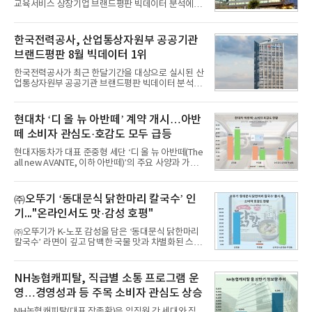
교육서비스 상장기업 브랜드평판 빅데이터 분석에서
1위를 차지했다. 대교와 디지털대상이 뒤를 이었다.7
일 한국기업평판연구소(소장 구창환)는 국내 교육서
비스 상장기업 브랜드를 대상으로 지난 7월 7일부터
한국전력공사, 산업통상자원부 공공기관
8월 7일까지 수집된 소비자 빅데이터 10,074,233건
브랜드평판 8월 빅데이터 1위
을 분석한 결과, 메가스터디교육이 브랜드평판지수
1,710,926을 기록하며 8월 1위에 올랐다고 밝혔다.
한국전력공사가 최근 한달기간을 대상으로 실시된 산
분석에 활용된 빅데이터는 지난 7월(9,491,206건) 대
업통상자원부 공공기관 브랜드평판 빅데이터 분석에
비 6.14% 증가한 수치로, 교육서비스 상장기업 브랜
서 1위를 차지했다. 한국가스공사와 한국수력원자력
드에 대한 소비자 관심이 확대됐다.연구소에 따르면 8
이 순으로 뒤를 이었다.7일 한국기업평판연구소(소장
월 교육서비스 상장기업 브랜드평판 순위는 메가스터
구창환)는 산업통상자원부 공공기관 41개 브랜드를
현대차 ‘디 올 뉴 아반떼’ 계약 개시…아반
디교육, 대교, 디지
대상으로 지난 7월 7일부터 8월 7일까지 수집된 소비
떼 소비자 관심도·호감도 모두 급등
자 빅데이터 91,102,549건을 분석한 결과, 한국전력
공사가 브랜드평판지수 10,670,633을 기록하며 8월
현대자동차가 대표 준중형 세단 ‘디 올 뉴 아반떼(The
1위에 올랐다고 밝혔다. 분석에 활용된 빅데이터는 지
all new AVANTE, 이하 아반떼)’의 주요 사양과 가격
난 7월(88,893,823건) 대비 2.48% 증가한 수치다.연
을 공개하고 5일부터 계약을 시작한다고 밝혔다.아반
구소에 따르면 8월 산업통상자원부 공공기관 브랜드
떼는 6년 만에 선보이는 8세대 완전변경 모델로, ▲정
평판 30위 순위는 한국전력공사, 한국가스공사, 한국
교한 선과 면을 중심으로 완성한 파격적인 디자인 ▲
㈜오뚜기 ‘동대문식 닭한마리 칼국수’ 인
수력원자력, 한국석
과거 중형 세단 수준으로 확대된 차체 제원 ▲글로벌
기..."온라인서도 맛·감성 호평"
최고 수준의 안전성 ▲성능과 효율을 동시에 높인 주
행 완성도 ▲첨단 편의 및 디지털 사양 적용 등을 통해
㈜오뚜기가 K-노포 감성을 담은 ‘동대문식 닭한마리
글로벌 준중형 세단의 새로운 기준을 세웠다.아반떼
칼국수’ 라면이 깊고 담백한 국물 맛과 차별화된 스토
는 가솔린 2.0과 1.6 하이브리드 두 가지 파워트레인
리로 출시 초기부터 높은 인기를 얻고 있다고 4일 밝
과 모던, 프리미엄, 인스퍼레이션 세 가지 트림으로
혔다.‘동대문식 닭한마리 칼국수’는 예상을 뛰어넘는
운영된다.◆ 디자인·공간·안전·성능 전반에서 차급을
소비자 호응에 힘입어 지난 7월 13일 첫 선을 보인 지
NH농협캐피탈, 직급별 소통 프로그램 운
넘
단 18일 만에 누적 판매량 50만 개를 돌파하는 성과를
영…경영성과 등 주목 소비자 관심도 상승
거두었다.이번 신제품은 개발진이 전국의 닭한마리
전문점을 직접 찾아 다니며 최적의 육수 비율을 완성
NH농협캐피탈(대표 장종환)은 임직원 간 세대와 직