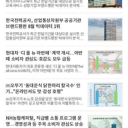
메가스터디교육이 최근 한달기간을 대상으로 실시된
교육서비스 상장기업 브랜드평판 빅데이터 분석에서
1위를 차지했다. 대교와 디지털대상이 뒤를 이었다.7
일 한국기업평판연구소(소장 구창환)는 국내 교육서
비스 상장기업 브랜드를 대상으로 지난 7월 7일부터
한국전력공사, 산업통상자원부 공공기관
8월 7일까지 수집된 소비자 빅데이터 10,074,233건
브랜드평판 8월 빅데이터 1위
을 분석한 결과, 메가스터디교육이 브랜드평판지수
1,710,926을 기록하며 8월 1위에 올랐다고 밝혔다.
한국전력공사가 최근 한달기간을 대상으로 실시된 산
분석에 활용된 빅데이터는 지난 7월(9,491,206건) 대
업통상자원부 공공기관 브랜드평판 빅데이터 분석에
비 6.14% 증가한 수치로, 교육서비스 상장기업 브랜
서 1위를 차지했다. 한국가스공사와 한국수력원자력
드에 대한 소비자 관심이 확대됐다.연구소에 따르면 8
이 순으로 뒤를 이었다.7일 한국기업평판연구소(소장
월 교육서비스 상장기업 브랜드평판 순위는 메가스터
구창환)는 산업통상자원부 공공기관 41개 브랜드를
현대차 ‘디 올 뉴 아반떼’ 계약 개시…아반
디교육, 대교, 디지
대상으로 지난 7월 7일부터 8월 7일까지 수집된 소비
떼 소비자 관심도·호감도 모두 급등
자 빅데이터 91,102,549건을 분석한 결과, 한국전력
공사가 브랜드평판지수 10,670,633을 기록하며 8월
현대자동차가 대표 준중형 세단 ‘디 올 뉴 아반떼(The
1위에 올랐다고 밝혔다. 분석에 활용된 빅데이터는 지
all new AVANTE, 이하 아반떼)’의 주요 사양과 가격
난 7월(88,893,823건) 대비 2.48% 증가한 수치다.연
을 공개하고 5일부터 계약을 시작한다고 밝혔다.아반
구소에 따르면 8월 산업통상자원부 공공기관 브랜드
떼는 6년 만에 선보이는 8세대 완전변경 모델로, ▲정
평판 30위 순위는 한국전력공사, 한국가스공사, 한국
교한 선과 면을 중심으로 완성한 파격적인 디자인 ▲
㈜오뚜기 ‘동대문식 닭한마리 칼국수’ 인
수력원자력, 한국석
과거 중형 세단 수준으로 확대된 차체 제원 ▲글로벌
기..."온라인서도 맛·감성 호평"
최고 수준의 안전성 ▲성능과 효율을 동시에 높인 주
행 완성도 ▲첨단 편의 및 디지털 사양 적용 등을 통해
㈜오뚜기가 K-노포 감성을 담은 ‘동대문식 닭한마리
글로벌 준중형 세단의 새로운 기준을 세웠다.아반떼
칼국수’ 라면이 깊고 담백한 국물 맛과 차별화된 스토
는 가솔린 2.0과 1.6 하이브리드 두 가지 파워트레인
리로 출시 초기부터 높은 인기를 얻고 있다고 4일 밝
과 모던, 프리미엄, 인스퍼레이션 세 가지 트림으로
혔다.‘동대문식 닭한마리 칼국수’는 예상을 뛰어넘는
운영된다.◆ 디자인·공간·안전·성능 전반에서 차급을
소비자 호응에 힘입어 지난 7월 13일 첫 선을 보인 지
NH농협캐피탈, 직급별 소통 프로그램 운
넘
단 18일 만에 누적 판매량 50만 개를 돌파하는 성과를
영…경영성과 등 주목 소비자 관심도 상승
거두었다.이번 신제품은 개발진이 전국의 닭한마리