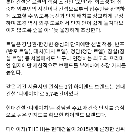
롯데건설은 르엘의 핵심 조건인 '보안'과 '희소성'에 집
중해 외부인의 시선이나 간섭으로부터 입주민을 완벽하
게 보호할 수 있도록 동선과 단지 배치를 정교하게 구성
하며 조경 역시 외부 도로에서 단지 안이 쉽게 들여다보
이지 않도록 숲을 이루듯 울창하게 조성한다.
르엘은 강남권·한강변 중심의 단지에만 선별 적용, 반포
(반포 르엘), 대치(대치 르엘), 청담(청담 르엘), 잠실(잠
실 르엘) 등 서울에서도 누구나 인정하는 최고의 프리미
엄 입지에만 제한적으로 브랜드를 부여하여 소장 가치를
높인다.
같은 기간 서울시민 관심도 2위 하이엔드 브랜드는 현대
건설 '디에이치'로 5,745건이었다.
현대건설 ‘디에이치’는 강남권 주요 재건축 단지를 중심
으로 높은 인지도를 확보한 하이엔드 브랜드다.
디에이치(THE H)는 현대건설이 2015년에 론칭한 상위