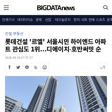
전체기사
데이터이슈
경제
산업
테크놀로지
정치·사회
연예·스포츠
문
건설·부동산
롯데건설 '르엘' 서울시민 하이엔드 아파
트 관심도 1위...디에이치·호반써밋 순
2026-06-30 07:57:37