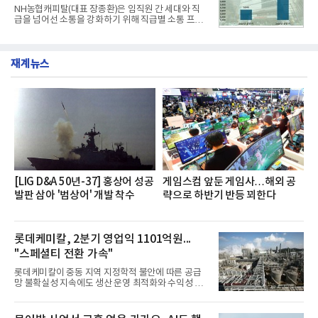
전문점을 직접 찾아 다니며 최적의 육수 비율을 완성
NH농협캐피탈(대표 장종환)은 임직원 간 세대와 직
했다. 자극적이지 않으면서도 깊은 닭육수에 마늘의
급을 넘어선 소통을 강화하기 위해 직급별 소통 프로
개운한 풍미를 더했으며, 국물이 잘 배어들면서도 쫄
그램'너하(NH)고, 나하(NH)고, NH GO!'를 지난 27일
깃한 식감이 살아있는 칼국수 면발을 정교하게 구현
부터 30일까지 서울 원센티널 NH농협캐피탈타워 22
했다는게 회사측의 설명이다.실제 현장 시식 행사에
층에서 운영했다고 31일 밝혔다.이번 프로그램은 경
서도
재계뉴스
영지원부 홍보팀과 2026년 새로이(e)＊가 공동 주관
했으며, ▲팀장·부장(7.27), ▲계장·주임(7.28), ▲과
장·차장(7.29), ▲대리(7.30) 등 직급별로 총 4회에 걸
쳐 진행됐다.참고로 새로이(e)는 NH농협캐피탈 MZ
세대들로(과장~계장) 구성된 자율 참여조직으로, 조
직문화 혁신과 업무 효율성 향상을 위한 다양한 활동
을 추진하며,새로운 변화와 이로운 영향력을 조직전
반에 전파하는 역할
[LIG D&A 50년-37] 홍상어 성공
게임스컴 앞둔 게임사…해외 공
발판 삼아 '범상어' 개발 착수
략으로 하반기 반등 꾀한다
롯데케미칼, 2분기 영업익 1101억원...
"스페셜티 전환 가속"
롯데케미칼이 중동 지역 지정학적 불안에 따른 공급
망 불확실성 지속에도 생산 운영 최적화와 수익성 중
심의 사업 운영을 통해 전분기에 이어 흑자 기조를 이
어갔다.롯데케미칼이 2026년 2분기 연결 기준 매출
액 5조6864억원, 영업이익 1101억원을 기록했다고 7