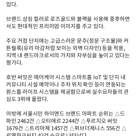
있다.
브랜드 상징 컬러로 로즈골드와 블랙을 사용해 중후하면
서도 현대적인 프리미엄 이미지를 주고 있다.
주요 거점 단지에는 고급스러운 문주(정문 구조물)와 커
튼월룩(유리 마감처럼 보이는 외벽 디자인) 등을 적용,
지역 내 랜드마크로서의 가치와 자부심을 높이고 있다는
평가다.
호반 써밋은 에어케어 시스템 스마트홈 IoT 및 단지 내
커뮤니티 시설 예약이나 주차 위치 확인 등이 연동되는
원스톱 라이프 시스템을 제공함으로써 실수요자들의 관
심도 3위에 올랐다.
이밖에 서울시민 하이엔드 브랜드 아파트 순위는 △드
파인 2462건 △오티에르 2244건 △푸르지오 써밋
1679건 △트리마제 1457건 △위브더제니스 556건 △
로열파크씨티 42건 순으로 나타났다.