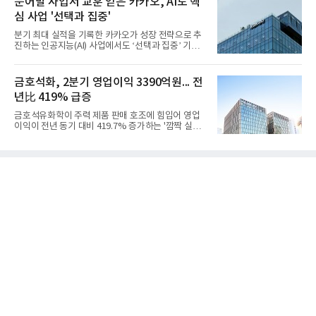
문어발 사업서 교훈 얻은 카카오, AI도 핵
일 밝혔다. 사업별로는 기초화학 부문(롯데케미칼 기
심 사업 '선택과 집중'
초소재사업·LC타이탄·LC USA·롯데대산석화)이 매
출 3조9403억원, 영업이익 23억원을 기록했다. 정기
분기 최대 실적을 기록한 카카오가 성장 전략으로 추
보수 영향과 원료 가격 변동에 따른 래깅 효과로 전분
진하는 인공지능(AI) 사업에서도 ‘선택과 집중’ 기조
기 대비 수익성은 둔화됐지만 흑자 전환 흐름을 유지
를 강화하고 있다. 경쟁사들이 AI 데이터센터 등 인프
했다.첨단소재 부문은 매출 1조1551억원, 영업이익
라 투자에 나서는 것과 달리, 카카오는 ‘카카오톡’이
1325억원을 기록했다. 주요 제품의 스프레드 확대와
라는 플랫폼 경쟁력을 활용한 AI 에이전트 서비스에
금호석화, 2분기 영업이익 3390억원... 전
우호적인 환율 효과
집중하는 전략이다. 과거 무리한 사업 확장 과정에서
년比 419% 급증
겪었던 시행착오를 되풀이하지 않고 핵심 역량에 집
중하겠다는 취지로 풀이된다.7일 업계에 따르면 카카
금호석유화학이 주력 제품 판매 호조에 힘입어 영업
오는 올해 2분기 연결 기준 매출 2조985억원, 영업이
이익이 전년 동기 대비 419.7% 증가하는 '깜짝 실
익 2770억원을 기록했다. 전년 동기 대비 매출과 영업
적'을 냈다. 금호석유화학은 연결 기준 올해 2분기 영
이익은 각각 9%, 36% 증가해 모두 분기 기준 역대
업이익이 3390억원으로 지난해 동기보다 419.7% 증
최대치다. 상반기 기준 매출은 4조405억원, 영업이익
가한 것으로 잠정 집계됐다고 7일 공시했다.매출은 2
은 4884억
조2682억원으로 지난해 동기 대비 27.9% 증가했다.
순이익은 3004억원으로 420.4% 늘었다.이번 호실적
은 주력 제품인 NB라텍스와 합성수지 판매 호조가 견
인한 것으로 풀이된다. 미국의 중국산 의료용 고무장
갑 관세 인상 이후 동남아 장갑업체의 가동률이 높아
지면서 NB라텍스 수요가 증가했고, 원재료인 부타디
엔(BD) 가격 상승분을 제품 가격에 반영하면서 수익
성이 개선됐다.금호석유