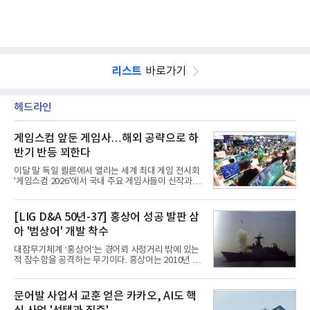
리스트
바로가기
헤드라인
게임스컴 앞둔 게임사…해외 공략으로 하
반기 반등 꾀한다
이달 말 독일 쾰른에서 열리는 세계 최대 게임 전시회
'게임스컴 2026'에서 국내 주요 게임사들이 신작과 글
로벌 전략을 공개한다. 상반기 게임사들의 실적이 업
체별로 엇갈린 가운데 하반기 신작 흥행과 해외 시장
성과가 실적을 좌우할 핵심 변수로 떠오르고 있다.8일
[LIG D&A 50년-37] 홍상어 성공 발판 삼
업계에 따르면 올해 상반기 게임업계는 기업별 성적
아 '범상어' 개발 착수
표가 크게 갈렸다. 대표적으로 크래프톤은 'PUBG: 배
틀그라운드'의 안정적인 성장에 힘입어 상반기 연결
대잠무기체계 ‘홍상어’는 경어뢰 사정거리 밖에 있는
기준 매출 2조6616억원, 영업이익 9725억원으로 역
적 잠수함을 공격하는 무기이다. 홍상어는 2010년 넥
대 최대 실적을 기록했다. 엔씨도 올해 출시한 '아이온
스원퓨처 시절 진해하우스에서 최초 생산돼 전력화가
2' 등에 힘입어 호실적을 거둘 것으로 전망된다.반면
이뤄졌다. 이후 2012년 한국형 구축함(KDX-1) 이상
넷마블은 2분기 매출이 증가했지만 영업이익은 전년
의 함정에 실전 배치됐다.그해 7월 해군은 동해상에서
문어발 사업서 교훈 얻은 카카오, AI도 핵
동기 대
성능 검증을 위해 홍상어 시험발사를 실시했다. 이때