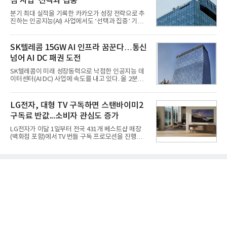
심 사업 '선택과 집중'
홍상어가 목표 지점에서 입수한 후 표적을 타격하지
못하고 물속에서 멈춰버리는 예상 밖의 일이 벌어졌
분기 최대 실적을 기록한 카카오가 성장 전략으로 추
다. 2차 품질확인 사격 시험에서도 만족스러운 결과를
진하는 인공지능(AI) 사업에서도 ‘선택과 집중’ 기조
얻지 못했다. 완벽한 신뢰성 확보를 위해 LIG넥스원은
를 강화하고 있다. 경쟁사들이 AI 데이터센터 등 인프
국방과학연구소(ADD) 테스크포스(TF)와 합심해 본
라 투자에 나서는 것과 달리, 카카오는 ‘카카오톡’이
격적인 개선 작업에 착수했다.홍상어 유도탄의 모든
라는 플랫폼 경쟁력을 활용한 AI 에이전트 서비스에
SK텔레콤 15GW AI 인프라 꿈꾼다…통신
분야를
집중하는 전략이다. 과거 무리한 사업 확장 과정에서
넘어 AI DC 패권 도전
겪었던 시행착오를 되풀이하지 않고 핵심 역량에 집
중하겠다는 취지로 풀이된다.7일 업계에 따르면 카카
SK텔레콤이 미래 성장동력으로 낙점한 인공지능 데
오는 올해 2분기 연결 기준 매출 2조985억원, 영업이
이터센터(AI DC) 사업에 속도를 내고 있다. 올 2분기
익 2770억원을 기록했다. 전년 동기 대비 매출과 영업
AI 데이터센터 매출이 90% 이상 급증한 데 이어, 오
이익은 각각 9%, 36% 증가해 모두 분기 기준 역대
는 2035년까지 총 15GW(기가와트) 규모의 AI DC를
최대치다. 상반기 기준 매출은 4조405억원, 영업이익
구축하겠다는 대형 청사진을 제시하면서다. 이에 따
LG전자, 대형 TV 구독하면 스탠바이미2
은 4884억
라 경쟁 구도 역시 이동통신사인 KT, LG유플러스를
구독료 반값...소비자 관심도 증가
넘어 네이버, 삼성SDS 등 IT 인프라 기업으로 확장되
고 있다.7일 SK텔레콤에 따르면 회사는 올해 2분기
LG전자가 이달 1일부터 전국 431개 베스트샵 매장
연결 기준 매출 4조 3591억원, 영업이익 5660억원을
(백화점 포함)에서 TV 번들 구독 프로모션을 진행하고
기록했다. 매출은 전년 동기 대비 0.5%, 영업이익은
있다. 대형 TV 구독 시 스탠바이미2 구독료를 반값 할
67.3% 증가한 수치다. AI DC 사업의 성장에 더해 수
인해주는 프로모션이다.대상 제품은 65·77·83형 올
익성 중심 경영, 그리고 지난해 발생한 일회성 비용에
레드, 75·86·100형 마이크로 RGB, 75·86형 미니
따른 기저효과가 실
RGB 등 거실용 TV로 인기가 높은 베스트셀러 TV 20
개 모델이며, 동시 구독 계약 시 스탠바이미2(모델명
27LX6TPGA) 구독료를 50% 할인 받을 수 있다. 프로
모션 대상 모델과 혜택, 구독료 등 프로모션 세부 사항
은 베스트샵 판매 매니저에게 문의하면 자세히 안내
받을 수 있다.LG TV를 구독으로 이용하면 최대 6년까
지 구독 계약기간 내 무상 A/S를 받을 수 있으며, 이사
등으로 이전