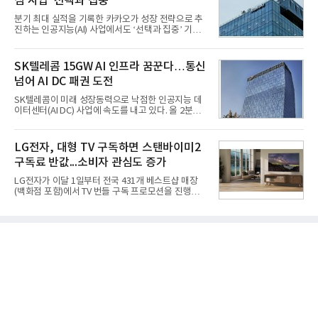
심 사업 '선택과 집중'
홍상어가 목표 지점에서 입수한 후 표적을 타격하지
못하고 물속에서 멈춰버리는 예상 밖의 일이 벌어졌
분기 최대 실적을 기록한 카카오가 성장 전략으로 추
다. 2차 품질확인 사격 시험에서도 만족스러운 결과를
진하는 인공지능(AI) 사업에서도 ‘선택과 집중’ 기조
얻지 못했다. 완벽한 신뢰성 확보를 위해 LIG넥스원은
를 강화하고 있다. 경쟁사들이 AI 데이터센터 등 인프
국방과학연구소(ADD) 테스크포스(TF)와 합심해 본
라 투자에 나서는 것과 달리, 카카오는 ‘카카오톡’이
격적인 개선 작업에 착수했다.홍상어 유도탄의 모든
라는 플랫폼 경쟁력을 활용한 AI 에이전트 서비스에
SK텔레콤 15GW AI 인프라 꿈꾼다…통신
분야를
집중하는 전략이다. 과거 무리한 사업 확장 과정에서
넘어 AI DC 패권 도전
겪었던 시행착오를 되풀이하지 않고 핵심 역량에 집
중하겠다는 취지로 풀이된다.7일 업계에 따르면 카카
SK텔레콤이 미래 성장동력으로 낙점한 인공지능 데
오는 올해 2분기 연결 기준 매출 2조985억원, 영업이
이터센터(AI DC) 사업에 속도를 내고 있다. 올 2분기
익 2770억원을 기록했다. 전년 동기 대비 매출과 영업
AI 데이터센터 매출이 90% 이상 급증한 데 이어, 오
이익은 각각 9%, 36% 증가해 모두 분기 기준 역대
는 2035년까지 총 15GW(기가와트) 규모의 AI DC를
최대치다. 상반기 기준 매출은 4조405억원, 영업이익
구축하겠다는 대형 청사진을 제시하면서다. 이에 따
LG전자, 대형 TV 구독하면 스탠바이미2
은 4884억
라 경쟁 구도 역시 이동통신사인 KT, LG유플러스를
구독료 반값...소비자 관심도 증가
넘어 네이버, 삼성SDS 등 IT 인프라 기업으로 확장되
고 있다.7일 SK텔레콤에 따르면 회사는 올해 2분기
LG전자가 이달 1일부터 전국 431개 베스트샵 매장
연결 기준 매출 4조 3591억원, 영업이익 5660억원을
(백화점 포함)에서 TV 번들 구독 프로모션을 진행하고
기록했다. 매출은 전년 동기 대비 0.5%, 영업이익은
있다. 대형 TV 구독 시 스탠바이미2 구독료를 반값 할
67.3% 증가한 수치다. AI DC 사업의 성장에 더해 수
인해주는 프로모션이다.대상 제품은 65·77·83형 올
익성 중심 경영, 그리고 지난해 발생한 일회성 비용에
레드, 75·86·100형 마이크로 RGB, 75·86형 미니
따른 기저효과가 실
RGB 등 거실용 TV로 인기가 높은 베스트셀러 TV 20
개 모델이며, 동시 구독 계약 시 스탠바이미2(모델명
27LX6TPGA) 구독료를 50% 할인 받을 수 있다. 프로
모션 대상 모델과 혜택, 구독료 등 프로모션 세부 사항
은 베스트샵 판매 매니저에게 문의하면 자세히 안내
받을 수 있다.LG TV를 구독으로 이용하면 최대 6년까
지 구독 계약기간 내 무상 A/S를 받을 수 있으며, 이사
등으로 이전