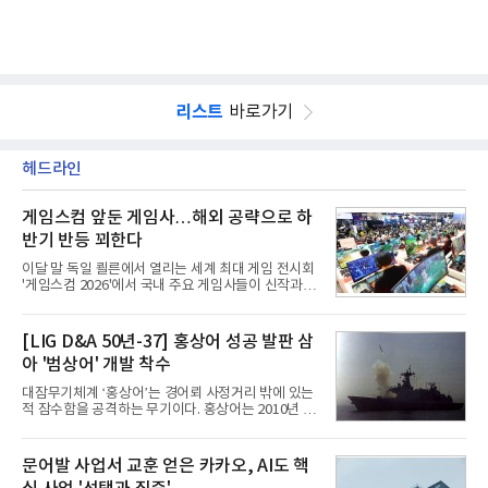
리스트
바로가기
헤드라인
게임스컴 앞둔 게임사…해외 공략으로 하
반기 반등 꾀한다
이달 말 독일 쾰른에서 열리는 세계 최대 게임 전시회
'게임스컴 2026'에서 국내 주요 게임사들이 신작과 글
로벌 전략을 공개한다. 상반기 게임사들의 실적이 업
체별로 엇갈린 가운데 하반기 신작 흥행과 해외 시장
성과가 실적을 좌우할 핵심 변수로 떠오르고 있다.8일
[LIG D&A 50년-37] 홍상어 성공 발판 삼
업계에 따르면 올해 상반기 게임업계는 기업별 성적
아 '범상어' 개발 착수
표가 크게 갈렸다. 대표적으로 크래프톤은 'PUBG: 배
틀그라운드'의 안정적인 성장에 힘입어 상반기 연결
대잠무기체계 ‘홍상어’는 경어뢰 사정거리 밖에 있는
기준 매출 2조6616억원, 영업이익 9725억원으로 역
적 잠수함을 공격하는 무기이다. 홍상어는 2010년 넥
대 최대 실적을 기록했다. 엔씨도 올해 출시한 '아이온
스원퓨처 시절 진해하우스에서 최초 생산돼 전력화가
2' 등에 힘입어 호실적을 거둘 것으로 전망된다.반면
이뤄졌다. 이후 2012년 한국형 구축함(KDX-1) 이상
넷마블은 2분기 매출이 증가했지만 영업이익은 전년
의 함정에 실전 배치됐다.그해 7월 해군은 동해상에서
문어발 사업서 교훈 얻은 카카오, AI도 핵
동기 대
성능 검증을 위해 홍상어 시험발사를 실시했다. 이때