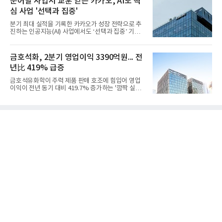
문어발 사업서 교훈 얻은 카카오, AI도 핵
일 밝혔다. 사업별로는 기초화학 부문(롯데케미칼 기
심 사업 '선택과 집중'
초소재사업·LC타이탄·LC USA·롯데대산석화)이 매
출 3조9403억원, 영업이익 23억원을 기록했다. 정기
분기 최대 실적을 기록한 카카오가 성장 전략으로 추
보수 영향과 원료 가격 변동에 따른 래깅 효과로 전분
진하는 인공지능(AI) 사업에서도 ‘선택과 집중’ 기조
기 대비 수익성은 둔화됐지만 흑자 전환 흐름을 유지
를 강화하고 있다. 경쟁사들이 AI 데이터센터 등 인프
했다.첨단소재 부문은 매출 1조1551억원, 영업이익
라 투자에 나서는 것과 달리, 카카오는 ‘카카오톡’이
1325억원을 기록했다. 주요 제품의 스프레드 확대와
라는 플랫폼 경쟁력을 활용한 AI 에이전트 서비스에
금호석화, 2분기 영업이익 3390억원... 전
우호적인 환율 효과
집중하는 전략이다. 과거 무리한 사업 확장 과정에서
년比 419% 급증
겪었던 시행착오를 되풀이하지 않고 핵심 역량에 집
중하겠다는 취지로 풀이된다.7일 업계에 따르면 카카
금호석유화학이 주력 제품 판매 호조에 힘입어 영업
오는 올해 2분기 연결 기준 매출 2조985억원, 영업이
이익이 전년 동기 대비 419.7% 증가하는 '깜짝 실
익 2770억원을 기록했다. 전년 동기 대비 매출과 영업
적'을 냈다. 금호석유화학은 연결 기준 올해 2분기 영
이익은 각각 9%, 36% 증가해 모두 분기 기준 역대
업이익이 3390억원으로 지난해 동기보다 419.7% 증
최대치다. 상반기 기준 매출은 4조405억원, 영업이익
가한 것으로 잠정 집계됐다고 7일 공시했다.매출은 2
은 4884억
조2682억원으로 지난해 동기 대비 27.9% 증가했다.
순이익은 3004억원으로 420.4% 늘었다.이번 호실적
은 주력 제품인 NB라텍스와 합성수지 판매 호조가 견
인한 것으로 풀이된다. 미국의 중국산 의료용 고무장
갑 관세 인상 이후 동남아 장갑업체의 가동률이 높아
지면서 NB라텍스 수요가 증가했고, 원재료인 부타디
엔(BD) 가격 상승분을 제품 가격에 반영하면서 수익
성이 개선됐다.금호석유