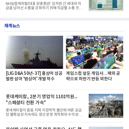
전문점을 직접 찾아 다니며 최적의 육수 비율을 완성
NH농협캐피탈(대표 장종환)은 임직원 간 세대와 직
했다. 자극적이지 않으면서도 깊은 닭육수에 마늘의
급을 넘어선 소통을 강화하기 위해 직급별 소통 프로
개운한 풍미를 더했으며, 국물이 잘 배어들면서도 쫄
그램'너하(NH)고, 나하(NH)고, NH GO!'를 지난 27일
깃한 식감이 살아있는 칼국수 면발을 정교하게 구현
부터 30일까지 서울 원센티널 NH농협캐피탈타워 22
했다는게 회사측의 설명이다.실제 현장 시식 행사에
층에서 운영했다고 31일 밝혔다.이번 프로그램은 경
서도
재계뉴스
영지원부 홍보팀과 2026년 새로이(e)＊가 공동 주관
했으며, ▲팀장·부장(7.27), ▲계장·주임(7.28), ▲과
장·차장(7.29), ▲대리(7.30) 등 직급별로 총 4회에 걸
쳐 진행됐다.참고로 새로이(e)는 NH농협캐피탈 MZ
세대들로(과장~계장) 구성된 자율 참여조직으로, 조
직문화 혁신과 업무 효율성 향상을 위한 다양한 활동
을 추진하며,새로운 변화와 이로운 영향력을 조직전
반에 전파하는 역할
[LIG D&A 50년-37] 홍상어 성공
게임스컴 앞둔 게임사…해외 공
발판 삼아 '범상어' 개발 착수
략으로 하반기 반등 꾀한다
롯데케미칼, 2분기 영업익 1101억원...
"스페셜티 전환 가속"
롯데케미칼이 중동 지역 지정학적 불안에 따른 공급
망 불확실성 지속에도 생산 운영 최적화와 수익성 중
심의 사업 운영을 통해 전분기에 이어 흑자 기조를 이
어갔다.롯데케미칼이 2026년 2분기 연결 기준 매출
액 5조6864억원, 영업이익 1101억원을 기록했다고 7