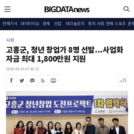
전체기사
데이터이슈
경제
산업
테크놀로지
정치·사회
연예·스포츠
문
사회
고흥군, 청년 창업가 8명 선발...사업화
자금 최대 1,800만원 지원
2026-06-29 07:41:25