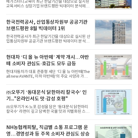
메가스터디교육이 최근 한달기간을 대상으로 실시된
교육서비스 상장기업 브랜드평판 빅데이터 분석에서
1위를 차지했다. 대교와 디지털대상이 뒤를 이었다.7
일 한국기업평판연구소(소장 구창환)는 국내 교육서
비스 상장기업 브랜드를 대상으로 지난 7월 7일부터
한국전력공사, 산업통상자원부 공공기관
8월 7일까지 수집된 소비자 빅데이터 10,074,233건
브랜드평판 8월 빅데이터 1위
을 분석한 결과, 메가스터디교육이 브랜드평판지수
1,710,926을 기록하며 8월 1위에 올랐다고 밝혔다.
한국전력공사가 최근 한달기간을 대상으로 실시된 산
분석에 활용된 빅데이터는 지난 7월(9,491,206건) 대
업통상자원부 공공기관 브랜드평판 빅데이터 분석에
비 6.14% 증가한 수치로, 교육서비스 상장기업 브랜
서 1위를 차지했다. 한국가스공사와 한국수력원자력
드에 대한 소비자 관심이 확대됐다.연구소에 따르면 8
이 순으로 뒤를 이었다.7일 한국기업평판연구소(소장
월 교육서비스 상장기업 브랜드평판 순위는 메가스터
구창환)는 산업통상자원부 공공기관 41개 브랜드를
현대차 ‘디 올 뉴 아반떼’ 계약 개시…아반
디교육, 대교, 디지
대상으로 지난 7월 7일부터 8월 7일까지 수집된 소비
떼 소비자 관심도·호감도 모두 급등
자 빅데이터 91,102,549건을 분석한 결과, 한국전력
공사가 브랜드평판지수 10,670,633을 기록하며 8월
현대자동차가 대표 준중형 세단 ‘디 올 뉴 아반떼(The
1위에 올랐다고 밝혔다. 분석에 활용된 빅데이터는 지
all new AVANTE, 이하 아반떼)’의 주요 사양과 가격
난 7월(88,893,823건) 대비 2.48% 증가한 수치다.연
을 공개하고 5일부터 계약을 시작한다고 밝혔다.아반
구소에 따르면 8월 산업통상자원부 공공기관 브랜드
떼는 6년 만에 선보이는 8세대 완전변경 모델로, ▲정
평판 30위 순위는 한국전력공사, 한국가스공사, 한국
교한 선과 면을 중심으로 완성한 파격적인 디자인 ▲
㈜오뚜기 ‘동대문식 닭한마리 칼국수’ 인
수력원자력, 한국석
과거 중형 세단 수준으로 확대된 차체 제원 ▲글로벌
기..."온라인서도 맛·감성 호평"
최고 수준의 안전성 ▲성능과 효율을 동시에 높인 주
행 완성도 ▲첨단 편의 및 디지털 사양 적용 등을 통해
㈜오뚜기가 K-노포 감성을 담은 ‘동대문식 닭한마리
글로벌 준중형 세단의 새로운 기준을 세웠다.아반떼
칼국수’ 라면이 깊고 담백한 국물 맛과 차별화된 스토
는 가솔린 2.0과 1.6 하이브리드 두 가지 파워트레인
리로 출시 초기부터 높은 인기를 얻고 있다고 4일 밝
과 모던, 프리미엄, 인스퍼레이션 세 가지 트림으로
혔다.‘동대문식 닭한마리 칼국수’는 예상을 뛰어넘는
운영된다.◆ 디자인·공간·안전·성능 전반에서 차급을
소비자 호응에 힘입어 지난 7월 13일 첫 선을 보인 지
NH농협캐피탈, 직급별 소통 프로그램 운
넘
단 18일 만에 누적 판매량 50만 개를 돌파하는 성과를
영…경영성과 등 주목 소비자 관심도 상승
거두었다.이번 신제품은 개발진이 전국의 닭한마리