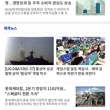
단 18일 만에 누적 판매량 50만 개를 돌파하는 성과를
영…경영성과 등 주목 소비자 관심도 상승
거두었다.이번 신제품은 개발진이 전국의 닭한마리
전문점을 직접 찾아 다니며 최적의 육수 비율을 완성
NH농협캐피탈(대표 장종환)은 임직원 간 세대와 직
했다. 자극적이지 않으면서도 깊은 닭육수에 마늘의
급을 넘어선 소통을 강화하기 위해 직급별 소통 프로
개운한 풍미를 더했으며, 국물이 잘 배어들면서도 쫄
그램'너하(NH)고, 나하(NH)고, NH GO!'를 지난 27일
깃한 식감이 살아있는 칼국수 면발을 정교하게 구현
부터 30일까지 서울 원센티널 NH농협캐피탈타워 22
했다는게 회사측의 설명이다.실제 현장 시식 행사에
층에서 운영했다고 31일 밝혔다.이번 프로그램은 경
서도
재계뉴스
영지원부 홍보팀과 2026년 새로이(e)＊가 공동 주관
했으며, ▲팀장·부장(7.27), ▲계장·주임(7.28), ▲과
장·차장(7.29), ▲대리(7.30) 등 직급별로 총 4회에 걸
쳐 진행됐다.참고로 새로이(e)는 NH농협캐피탈 MZ
세대들로(과장~계장) 구성된 자율 참여조직으로, 조
직문화 혁신과 업무 효율성 향상을 위한 다양한 활동
을 추진하며,새로운 변화와 이로운 영향력을 조직전
반에 전파하는 역할
[LIG D&A 50년-37] 홍상어 성공
게임스컴 앞둔 게임사…해외 공
발판 삼아 '범상어' 개발 착수
략으로 하반기 반등 꾀한다
롯데케미칼, 2분기 영업익 1101억원...
"스페셜티 전환 가속"
롯데케미칼이 중동 지역 지정학적 불안에 따른 공급
망 불확실성 지속에도 생산 운영 최적화와 수익성 중
심의 사업 운영을 통해 전분기에 이어 흑자 기조를 이