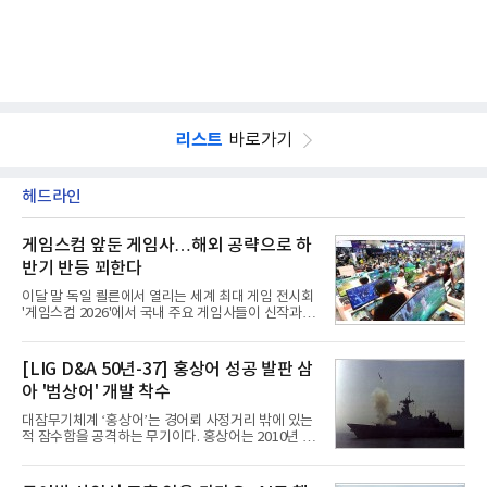
리스트
바로가기
헤드라인
게임스컴 앞둔 게임사…해외 공략으로 하
반기 반등 꾀한다
이달 말 독일 쾰른에서 열리는 세계 최대 게임 전시회
'게임스컴 2026'에서 국내 주요 게임사들이 신작과 글
로벌 전략을 공개한다. 상반기 게임사들의 실적이 업
체별로 엇갈린 가운데 하반기 신작 흥행과 해외 시장
성과가 실적을 좌우할 핵심 변수로 떠오르고 있다.8일
[LIG D&A 50년-37] 홍상어 성공 발판 삼
업계에 따르면 올해 상반기 게임업계는 기업별 성적
아 '범상어' 개발 착수
표가 크게 갈렸다. 대표적으로 크래프톤은 'PUBG: 배
틀그라운드'의 안정적인 성장에 힘입어 상반기 연결
대잠무기체계 ‘홍상어’는 경어뢰 사정거리 밖에 있는
기준 매출 2조6616억원, 영업이익 9725억원으로 역
적 잠수함을 공격하는 무기이다. 홍상어는 2010년 넥
대 최대 실적을 기록했다. 엔씨도 올해 출시한 '아이온
스원퓨처 시절 진해하우스에서 최초 생산돼 전력화가
2' 등에 힘입어 호실적을 거둘 것으로 전망된다.반면
이뤄졌다. 이후 2012년 한국형 구축함(KDX-1) 이상
넷마블은 2분기 매출이 증가했지만 영업이익은 전년
의 함정에 실전 배치됐다.그해 7월 해군은 동해상에서