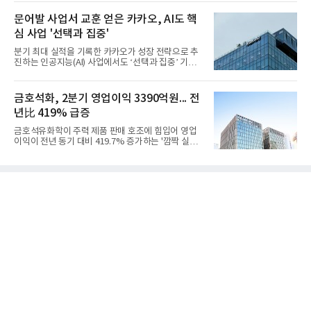
어갔다.롯데케미칼이 2026년 2분기 연결 기준 매출
액 5조6864억원, 영업이익 1101억원을 기록했다고 7
문어발 사업서 교훈 얻은 카카오, AI도 핵
일 밝혔다. 사업별로는 기초화학 부문(롯데케미칼 기
심 사업 '선택과 집중'
초소재사업·LC타이탄·LC USA·롯데대산석화)이 매
출 3조9403억원, 영업이익 23억원을 기록했다. 정기
분기 최대 실적을 기록한 카카오가 성장 전략으로 추
보수 영향과 원료 가격 변동에 따른 래깅 효과로 전분
진하는 인공지능(AI) 사업에서도 ‘선택과 집중’ 기조
기 대비 수익성은 둔화됐지만 흑자 전환 흐름을 유지
를 강화하고 있다. 경쟁사들이 AI 데이터센터 등 인프
했다.첨단소재 부문은 매출 1조1551억원, 영업이익
라 투자에 나서는 것과 달리, 카카오는 ‘카카오톡’이
1325억원을 기록했다. 주요 제품의 스프레드 확대와
라는 플랫폼 경쟁력을 활용한 AI 에이전트 서비스에
금호석화, 2분기 영업이익 3390억원... 전
우호적인 환율 효과
집중하는 전략이다. 과거 무리한 사업 확장 과정에서
년比 419% 급증
겪었던 시행착오를 되풀이하지 않고 핵심 역량에 집
중하겠다는 취지로 풀이된다.7일 업계에 따르면 카카
금호석유화학이 주력 제품 판매 호조에 힘입어 영업
오는 올해 2분기 연결 기준 매출 2조985억원, 영업이
이익이 전년 동기 대비 419.7% 증가하는 '깜짝 실
익 2770억원을 기록했다. 전년 동기 대비 매출과 영업
적'을 냈다. 금호석유화학은 연결 기준 올해 2분기 영
이익은 각각 9%, 36% 증가해 모두 분기 기준 역대
업이익이 3390억원으로 지난해 동기보다 419.7% 증
최대치다. 상반기 기준 매출은 4조405억원, 영업이익
가한 것으로 잠정 집계됐다고 7일 공시했다.매출은 2
은 4884억
조2682억원으로 지난해 동기 대비 27.9% 증가했다.
순이익은 3004억원으로 420.4% 늘었다.이번 호실적
은 주력 제품인 NB라텍스와 합성수지 판매 호조가 견
인한 것으로 풀이된다. 미국의 중국산 의료용 고무장
갑 관세 인상 이후 동남아 장갑업체의 가동률이 높아
지면서 NB라텍스 수요가 증가했고, 원재료인 부타디
엔(BD) 가격 상승분을 제품 가격에 반영하면서 수익
성이 개선됐다.금호석유