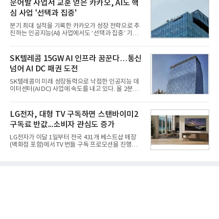
문어발 사업서 교훈 얻은 카카오, AI도 핵
동기 대
성능 검증을 위해 홍상어 시험발사를 실시했다. 이때
심 사업 '선택과 집중'
홍상어가 목표 지점에서 입수한 후 표적을 타격하지
못하고 물속에서 멈춰버리는 예상 밖의 일이 벌어졌
분기 최대 실적을 기록한 카카오가 성장 전략으로 추
다. 2차 품질확인 사격 시험에서도 만족스러운 결과를
진하는 인공지능(AI) 사업에서도 ‘선택과 집중’ 기조
얻지 못했다. 완벽한 신뢰성 확보를 위해 LIG넥스원은
를 강화하고 있다. 경쟁사들이 AI 데이터센터 등 인프
국방과학연구소(ADD) 테스크포스(TF)와 합심해 본
라 투자에 나서는 것과 달리, 카카오는 ‘카카오톡’이
격적인 개선 작업에 착수했다.홍상어 유도탄의 모든
라는 플랫폼 경쟁력을 활용한 AI 에이전트 서비스에
SK텔레콤 15GW AI 인프라 꿈꾼다…통신
분야를
집중하는 전략이다. 과거 무리한 사업 확장 과정에서
넘어 AI DC 패권 도전
겪었던 시행착오를 되풀이하지 않고 핵심 역량에 집
중하겠다는 취지로 풀이된다.7일 업계에 따르면 카카
SK텔레콤이 미래 성장동력으로 낙점한 인공지능 데
오는 올해 2분기 연결 기준 매출 2조985억원, 영업이
이터센터(AI DC) 사업에 속도를 내고 있다. 올 2분기
익 2770억원을 기록했다. 전년 동기 대비 매출과 영업
AI 데이터센터 매출이 90% 이상 급증한 데 이어, 오
이익은 각각 9%, 36% 증가해 모두 분기 기준 역대
는 2035년까지 총 15GW(기가와트) 규모의 AI DC를
최대치다. 상반기 기준 매출은 4조405억원, 영업이익
구축하겠다는 대형 청사진을 제시하면서다. 이에 따
LG전자, 대형 TV 구독하면 스탠바이미2
은 4884억
라 경쟁 구도 역시 이동통신사인 KT, LG유플러스를
구독료 반값...소비자 관심도 증가
넘어 네이버, 삼성SDS 등 IT 인프라 기업으로 확장되
고 있다.7일 SK텔레콤에 따르면 회사는 올해 2분기
LG전자가 이달 1일부터 전국 431개 베스트샵 매장
연결 기준 매출 4조 3591억원, 영업이익 5660억원을
(백화점 포함)에서 TV 번들 구독 프로모션을 진행하고
기록했다. 매출은 전년 동기 대비 0.5%, 영업이익은
있다. 대형 TV 구독 시 스탠바이미2 구독료를 반값 할
67.3% 증가한 수치다. AI DC 사업의 성장에 더해 수
인해주는 프로모션이다.대상 제품은 65·77·83형 올
익성 중심 경영, 그리고 지난해 발생한 일회성 비용에
레드, 75·86·100형 마이크로 RGB, 75·86형 미니
따른 기저효과가 실
RGB 등 거실용 TV로 인기가 높은 베스트셀러 TV 20
개 모델이며, 동시 구독 계약 시 스탠바이미2(모델명
27LX6TPGA) 구독료를 50% 할인 받을 수 있다. 프로
모션 대상 모델과 혜택, 구독료 등 프로모션 세부 사항
은 베스트샵 판매 매니저에게 문의하면 자세히 안내
받을 수 있다.LG TV를 구독으로 이용하면 최대 6년까
지 구독 계약기간 내 무상 A/S를 받을 수 있으며, 이사