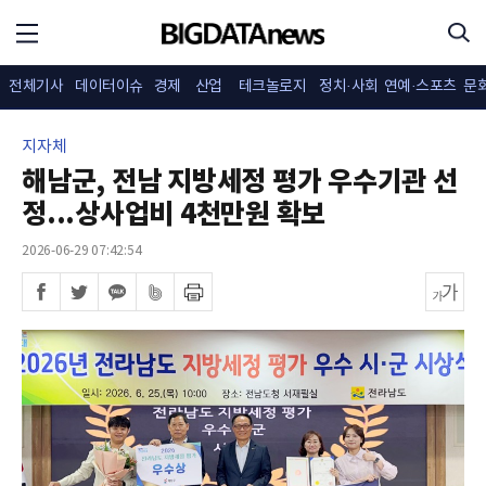
전체기사
데이터이슈
경제
산업
테크놀로지
정치·사회
연예·스포츠
문
지자체
해남군, 전남 지방세정 평가 우수기관 선
정...상사업비 4천만원 확보
2026-06-29 07:42:54