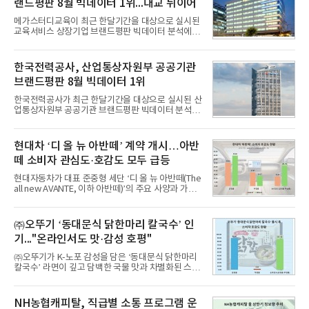
랜드평판 8월 빅데이터 1위...대교 뒤이어
메가스터디교육이 최근 한달기간을 대상으로 실시된
교육서비스 상장기업 브랜드평판 빅데이터 분석에서
1위를 차지했다. 대교와 디지털대상이 뒤를 이었다.7
일 한국기업평판연구소(소장 구창환)는 국내 교육서
비스 상장기업 브랜드를 대상으로 지난 7월 7일부터
한국전력공사, 산업통상자원부 공공기관
8월 7일까지 수집된 소비자 빅데이터 10,074,233건
브랜드평판 8월 빅데이터 1위
을 분석한 결과, 메가스터디교육이 브랜드평판지수
1,710,926을 기록하며 8월 1위에 올랐다고 밝혔다.
한국전력공사가 최근 한달기간을 대상으로 실시된 산
분석에 활용된 빅데이터는 지난 7월(9,491,206건) 대
업통상자원부 공공기관 브랜드평판 빅데이터 분석에
비 6.14% 증가한 수치로, 교육서비스 상장기업 브랜
서 1위를 차지했다. 한국가스공사와 한국수력원자력
드에 대한 소비자 관심이 확대됐다.연구소에 따르면 8
이 순으로 뒤를 이었다.7일 한국기업평판연구소(소장
월 교육서비스 상장기업 브랜드평판 순위는 메가스터
구창환)는 산업통상자원부 공공기관 41개 브랜드를
현대차 ‘디 올 뉴 아반떼’ 계약 개시…아반
디교육, 대교, 디지
대상으로 지난 7월 7일부터 8월 7일까지 수집된 소비
떼 소비자 관심도·호감도 모두 급등
자 빅데이터 91,102,549건을 분석한 결과, 한국전력
공사가 브랜드평판지수 10,670,633을 기록하며 8월
현대자동차가 대표 준중형 세단 ‘디 올 뉴 아반떼(The
1위에 올랐다고 밝혔다. 분석에 활용된 빅데이터는 지
all new AVANTE, 이하 아반떼)’의 주요 사양과 가격
난 7월(88,893,823건) 대비 2.48% 증가한 수치다.연
을 공개하고 5일부터 계약을 시작한다고 밝혔다.아반
구소에 따르면 8월 산업통상자원부 공공기관 브랜드
떼는 6년 만에 선보이는 8세대 완전변경 모델로, ▲정
평판 30위 순위는 한국전력공사, 한국가스공사, 한국
교한 선과 면을 중심으로 완성한 파격적인 디자인 ▲
㈜오뚜기 ‘동대문식 닭한마리 칼국수’ 인
수력원자력, 한국석
과거 중형 세단 수준으로 확대된 차체 제원 ▲글로벌
기..."온라인서도 맛·감성 호평"
최고 수준의 안전성 ▲성능과 효율을 동시에 높인 주
행 완성도 ▲첨단 편의 및 디지털 사양 적용 등을 통해
㈜오뚜기가 K-노포 감성을 담은 ‘동대문식 닭한마리
글로벌 준중형 세단의 새로운 기준을 세웠다.아반떼
칼국수’ 라면이 깊고 담백한 국물 맛과 차별화된 스토
는 가솔린 2.0과 1.6 하이브리드 두 가지 파워트레인
리로 출시 초기부터 높은 인기를 얻고 있다고 4일 밝
과 모던, 프리미엄, 인스퍼레이션 세 가지 트림으로
혔다.‘동대문식 닭한마리 칼국수’는 예상을 뛰어넘는
운영된다.◆ 디자인·공간·안전·성능 전반에서 차급을
소비자 호응에 힘입어 지난 7월 13일 첫 선을 보인 지
NH농협캐피탈, 직급별 소통 프로그램 운
넘