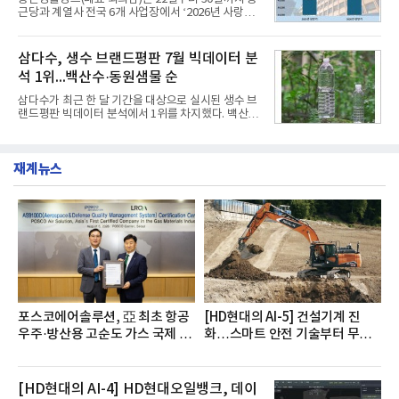
쳐 진행됐다.참고로 새로이(e)는 NH농협캐피탈 MZ
근당과 계열사 전국 6개 사업장에서 ‘2026년 사랑나
세대들로(과장~계장) 구성된 자율 참여조직으로, 조
눔 헌혈캠페인’을 실시했다고 31일 밝혔다.이번 캠페
직문화 혁신과 업무 효율성 향상을 위한 다양한 활동
인은 장마와 폭염, 여름휴가 등으로 헌혈 참여가 줄어
을 추진하며,새로운 변화와 이로운 영향력을 조직전
드는 시기에 안정적 혈액 수급에 기여하고 생명나눔
삼다수, 생수 브랜드평판 7월 빅데이터 분
반에 전파하는 역할
문화를 확산하기 위해 마련됐다.캠페인은 종근당 천
석 1위...백산수·동원샘물 순
안공장을 시작으로 ▲효종연구소 ▲종근당바이오 안
산공장 ▲경보제약 아산본사 ▲종근당건강 당진공장
삼다수가 최근 한 달 기간을 대상으로 실시된 생수 브
▲종근당 본사 등 전국 6개 사업장에서 릴레이 방식
랜드평판 빅데이터 분석에서 1위를 차지했다. 백산수
으로 이어졌다.캠페인 기간에는 임직원의 참여를 독
와 동원샘물이 뒤를 이었다.31일 한국기업평판연구
려하기 위해 헌혈 퀴즈와 행운 복권 등 다양한 이벤트
소(소장 구창환)는 국내 소비자들에게 사랑받는 21개
도 진행했다.종근당홀딩스는 임직원들이 기부한 헌혈
생수 브랜드를 대상으로 지난 6월 30일부터 7월 31일
증을 한국백혈병
재계뉴스
까지 수집된 소비자 빅데이터 3,702,555건을 분석한
결과, 삼다수가 브랜드평판지수 1,594,583을 기록하
며 7월 1위에 올랐다고 밝혔다. 분석에 활용된 빅데이
터는 지난 4월(3,435,836건) 대비 7.76% 증가한 수
치다.연구소에 따르면 7월 생수 브랜드평판 순위는 삼
다수, 백산수, 동원샘물, 스파클, 아이시스, 에비앙,
몽베스트, 크리스탈, 풀무원샘물, 평창수, 지리산수,
진로 석수,
포스코에어솔루션, 亞 최초 항공
[HD현대의 AI-5] 건설기계 진
우주·방산용 고순도 가스 국제 인
화…스마트 안전 기술부터 무인
증 획득
자율 굴착기까지
[HD현대의 AI-4] HD현대오일뱅크, 데이