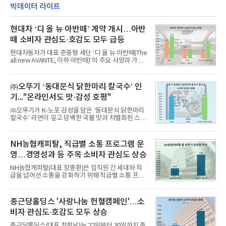
빅데이터 라이프
현대차 ‘디 올 뉴 아반떼’ 계약 개시…아반
떼 소비자 관심도·호감도 모두 급등
현대자동차가 대표 준중형 세단 ‘디 올 뉴 아반떼(The
all new AVANTE, 이하 아반떼)’의 주요 사양과 가격
을 공개하고 5일부터 계약을 시작한다고 밝혔다.아반
떼는 6년 만에 선보이는 8세대 완전변경 모델로, ▲정
교한 선과 면을 중심으로 완성한 파격적인 디자인 ▲
㈜오뚜기 ‘동대문식 닭한마리 칼국수’ 인
과거 중형 세단 수준으로 확대된 차체 제원 ▲글로벌
기..."온라인서도 맛·감성 호평"
최고 수준의 안전성 ▲성능과 효율을 동시에 높인 주
행 완성도 ▲첨단 편의 및 디지털 사양 적용 등을 통해
㈜오뚜기가 K-노포 감성을 담은 ‘동대문식 닭한마리
글로벌 준중형 세단의 새로운 기준을 세웠다.아반떼
칼국수’ 라면이 깊고 담백한 국물 맛과 차별화된 스토
는 가솔린 2.0과 1.6 하이브리드 두 가지 파워트레인
리로 출시 초기부터 높은 인기를 얻고 있다고 4일 밝
과 모던, 프리미엄, 인스퍼레이션 세 가지 트림으로
혔다.‘동대문식 닭한마리 칼국수’는 예상을 뛰어넘는
운영된다.◆ 디자인·공간·안전·성능 전반에서 차급을
소비자 호응에 힘입어 지난 7월 13일 첫 선을 보인 지
NH농협캐피탈, 직급별 소통 프로그램 운
넘
단 18일 만에 누적 판매량 50만 개를 돌파하는 성과를
영…경영성과 등 주목 소비자 관심도 상승
거두었다.이번 신제품은 개발진이 전국의 닭한마리
전문점을 직접 찾아 다니며 최적의 육수 비율을 완성
NH농협캐피탈(대표 장종환)은 임직원 간 세대와 직
했다. 자극적이지 않으면서도 깊은 닭육수에 마늘의
급을 넘어선 소통을 강화하기 위해 직급별 소통 프로
개운한 풍미를 더했으며, 국물이 잘 배어들면서도 쫄
그램'너하(NH)고, 나하(NH)고, NH GO!'를 지난 27일
깃한 식감이 살아있는 칼국수 면발을 정교하게 구현
부터 30일까지 서울 원센티널 NH농협캐피탈타워 22
했다는게 회사측의 설명이다.실제 현장 시식 행사에
층에서 운영했다고 31일 밝혔다.이번 프로그램은 경
종근당홀딩스 '사랑나눔 헌혈캠페인'…소
서도
영지원부 홍보팀과 2026년 새로이(e)＊가 공동 주관
비자 관심도·호감도 모두 상승
했으며, ▲팀장·부장(7.27), ▲계장·주임(7.28), ▲과
장·차장(7.29), ▲대리(7.30) 등 직급별로 총 4회에 걸
종근당홀딩스(대표 최희남)는 22일부터 30일까지 종