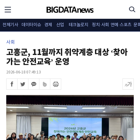
전체기사
데이터이슈
경제
산업
테크놀로지
정치·사회
연예·스포츠
문
사회
고흥군, 11월까지 취약계층 대상 ‘찾아
가는 안전교육’ 운영
2026-06-18 07:49:13