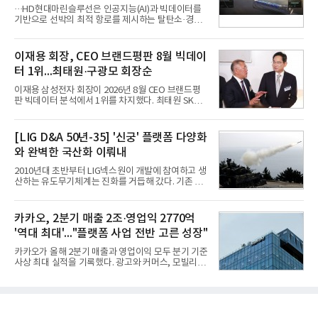
을 것"이라며 이같은 AI 사업 전략을 공개했다. 카카
···HD현대마린슬루선은 인공지능(AI)과 빅데이터를
오는 이날 함께 발표한 2분기 연결 매출이 전년 동기
기반으로 선박의 최적 항로를 제시하는 탈탄소·경제
대비 9% 증가한 2조985억원, 영업이익은 36% 늘어
운항 솔루션 ‘오션와이즈’를 운영하고 있다. 별도의
난 2770억원이라고 밝혔다. 매출과 영업이익 모두 분
장비 설치 없이 일고리즘 만으로 선박의 탄소 배출량
기 기준 역대 최대치다. 카카오는 플랫폼 부문 매출이
을 모니터링 및 예측하며, 연료 소비를 최소화하는 운
이재용 회장, CEO 브랜드평판 8월 빅데이
17% 증가하
항 가이드라인을 제공한다.오션와이즈의 핵심 기능은
터 1위...최태원·구광모 회장순
CI(탄소집약도지수) 실시간 관리 예측, 시 기반 최적
항로 추천, 선단 관리 등이다. HD현대오일뱅크와의
이재용 삼성전자 회장이 2026년 8월 CEO 브랜드평
실증에서는 총 13개 구간, 10만6000km 항해를 통해
판 빅데이터 분석에서 1위를 차지했다. 최태원 SK그
평균 5.3%의 연료 질감 효과를 입증했다. 이는 연간 1
룹 회장과 구광모 LG그룹 회장이 뒤를 이었다.6일 한
만t의 연료를 사용하는 선박 1척 기준 약 3억5000만
국기업평판연구소(소장 구창환)는 빅데이터뉴스와
원의 비용 절감에 해당한다.주목할 점은 오션와이즈
함께 60명의 CEO 브랜드를 대상으로 2026년 7월 6
[LIG D&A 50년-35] '신궁' 플랫폼 다양화
의 핵심
일부터 8월 6일까지 수집된 소비자 빅데이터
와 완벽한 국산화 이뤄내
7,395,735건을 분석한 결과, 삼성 이재용 회장이 브
랜드평판지수 1,984,715를 기록하며 8월 1위에 올랐
2010년대 초반부터 LIG넥스원이 개발에 참여하고 생
다고 밝혔다. 분석에 활용된 빅데이터는 지난 7월
산하는 유도무기체계는 진화를 거듭해 갔다. 기존 무
(14,233,797건) 대비 48.04% 감소한 수치다.8월
기체계에 기반한 새로운 기능이 추가되기도 하고, 활
CEO 브랜드평판 30위 순위는 이재용, 최태원, 정의
용도가 떨어지는 재래식 무기를 새롭게 활용하는 방
선, 구광모, 신동빈, 박현주, 이해진, 정원주, 함영주,
안이 강구됐다. 또 핵심 구성품 국산화를 통해 수출상
카카오, 2분기 매출 2조·영업익 2770억
김승연, 이재현, 강호동, 김범수, 양종
의 제약을 해소하고자 노력했다. 이러한 LIG넥스원의
'역대 최대'..."플랫폼 사업 전반 고른 성장"
신기술 개발 성과가 집약된 무기체계가 바로 휴대용
지대공 유도무기 ‘신궁’이다.신궁은 이미 2009년 수
카카오가 올해 2분기 매출과 영업이익 모두 분기 기준
출을 위한 개량형 멀티런처 개발을 완료함으로써 기
사상 최대 실적을 기록했다. 광고와 커머스, 모빌리
능 다양화와 계열화 가능성을 선보인 바 있었다. 이번
티, 페이 등 플랫폼 사업이 고르게 성장하며 실적을 견
엔 기존 K-30 30mm 대공포 비호 체계에 신궁을 장착
인했다.카카오는 6일 연결 기준 올해 2분기 매출 2조
하는 개량사업, 일명 ‘비호복합’ 프로젝트가 2009년
985억원, 영업이익 2770억원을 기록했다고 밝혔다.
부터 진행됐
전년 동기 대비 매출은 9%, 영업이익은 36% 늘어난
수치다. 전년 동기 실적과 증가율은 카카오게임즈와