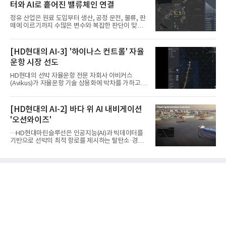
터와 AI로 흩어진 밸류체인 연결
정유 산업은 원료 도입부터 생산, 공정 운전, 물류, 판
매에 이르기까지 수많은 변수와 복잡한 판단이 맞물
리는 구조를 갖고 있다. 작은 변화 하나가 전체 수익성
과 운영 효율에 직접적인 영향을 미치는 만큼, 데이터
를 얼마나 빠르고 정확하게 연결하고 활용하느냐가
[HD현대의 AI-3] '하이나스 컨트롤' 자율
기업경쟁력을 좌우하는 핵심 요소로 떠오르고 있다.
운항 시장 선도
이러한 환경 속에서 HD현대오일뱅크는 인공지능(AI)
을 단순한 업무 자동화 도구로 보지 않고, 정유사의 밸
HD현대의 선박 자율운항 전문 자회사 아비커스
류체인(Value Chain) 전반을 연결하고 최적화하는 핵
(Avikus)가 자율운항 기술 상용화에 박차를 가하고 있
심 기반으로 활용하고 있다.원유 선택과 도입, 생산계
다. 아비커스는 최근 노르웨이선급(DNV)으로부터 자
획, 제품 운영, 물류와 수급, 공정 운전에 이르기까지
율운항 시스템 ‘하이나스 컨트롤(HINAS Control)’에
각 업무를 개별적으로 바라보는 것이 아니라, 하나의
대한 형식승인(Type Approval, TA)을 획득했다.이
[HD현대의 AI-2] 바다 위 AI 내비게이션
흐름
번에 형식승인을 받은 ‘하이나스 컨트롤’은 인지-판
'오션와이즈'
단-제어 기능을 통합한 자율운항 시스템으로, 주변 선
박과 장애물을 스스로 인식하고 운항 상황을 판단, 충
···HD현대마린슬루선은 인공지능(AI)과 빅데이터를
돌을 회피할 수 있도록 제어하는 솔루션이다. 특정 선
기반으로 선박의 최적 항로를 제시하는 탈탄소·경제
박이나 프로젝트에 한정되지 않고 다양한 선박에 범
운항 솔루션 ‘오션와이즈’를 운영하고 있다. 별도의
용적으로 적용 가능한 양산형 자율운항 시스템이 국
장비 설치 없이 일고리즘 만으로 선박의 탄소 배출량
제 공인을 받은 것은 처음이라 더욱 눈길을 끈다.이에
을 모니터링 및 예측하며, 연료 소비를 최소화하는 운
따라 하이나스 컨
항 가이드라인을 제공한다.오션와이즈의 핵심 기능은
CI(탄소집약도지수) 실시간 관리 예측, 시 기반 최적
항로 추천, 선단 관리 등이다. HD현대오일뱅크와의
실증에서는 총 13개 구간, 10만6000km 항해를 통해
평균 5.3%의 연료 질감 효과를 입증했다. 이는 연간 1
만t의 연료를 사용하는 선박 1척 기준 약 3억5000만
원의 비용 절감에 해당한다.주목할 점은 오션와이즈
의 핵심