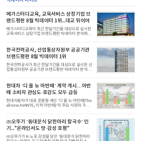
빅데이터 라이프
메가스터디교육, 교육서비스 상장기업 브
랜드평판 8월 빅데이터 1위...대교 뒤이어
메가스터디교육이 최근 한달기간을 대상으로 실시된
교육서비스 상장기업 브랜드평판 빅데이터 분석에서
1위를 차지했다. 대교와 디지털대상이 뒤를 이었다.7
일 한국기업평판연구소(소장 구창환)는 국내 교육서
비스 상장기업 브랜드를 대상으로 지난 7월 7일부터
한국전력공사, 산업통상자원부 공공기관
8월 7일까지 수집된 소비자 빅데이터 10,074,233건
브랜드평판 8월 빅데이터 1위
을 분석한 결과, 메가스터디교육이 브랜드평판지수
1,710,926을 기록하며 8월 1위에 올랐다고 밝혔다.
한국전력공사가 최근 한달기간을 대상으로 실시된 산
분석에 활용된 빅데이터는 지난 7월(9,491,206건) 대
업통상자원부 공공기관 브랜드평판 빅데이터 분석에
비 6.14% 증가한 수치로, 교육서비스 상장기업 브랜
서 1위를 차지했다. 한국가스공사와 한국수력원자력
드에 대한 소비자 관심이 확대됐다.연구소에 따르면 8
이 순으로 뒤를 이었다.7일 한국기업평판연구소(소장
월 교육서비스 상장기업 브랜드평판 순위는 메가스터
구창환)는 산업통상자원부 공공기관 41개 브랜드를
현대차 ‘디 올 뉴 아반떼’ 계약 개시…아반
디교육, 대교, 디지
대상으로 지난 7월 7일부터 8월 7일까지 수집된 소비
떼 소비자 관심도·호감도 모두 급등
자 빅데이터 91,102,549건을 분석한 결과, 한국전력
공사가 브랜드평판지수 10,670,633을 기록하며 8월
현대자동차가 대표 준중형 세단 ‘디 올 뉴 아반떼(The
1위에 올랐다고 밝혔다. 분석에 활용된 빅데이터는 지
all new AVANTE, 이하 아반떼)’의 주요 사양과 가격
난 7월(88,893,823건) 대비 2.48% 증가한 수치다.연
을 공개하고 5일부터 계약을 시작한다고 밝혔다.아반
구소에 따르면 8월 산업통상자원부 공공기관 브랜드
떼는 6년 만에 선보이는 8세대 완전변경 모델로, ▲정
평판 30위 순위는 한국전력공사, 한국가스공사, 한국
교한 선과 면을 중심으로 완성한 파격적인 디자인 ▲
㈜오뚜기 ‘동대문식 닭한마리 칼국수’ 인
수력원자력, 한국석
과거 중형 세단 수준으로 확대된 차체 제원 ▲글로벌
기..."온라인서도 맛·감성 호평"
최고 수준의 안전성 ▲성능과 효율을 동시에 높인 주
행 완성도 ▲첨단 편의 및 디지털 사양 적용 등을 통해
㈜오뚜기가 K-노포 감성을 담은 ‘동대문식 닭한마리
글로벌 준중형 세단의 새로운 기준을 세웠다.아반떼