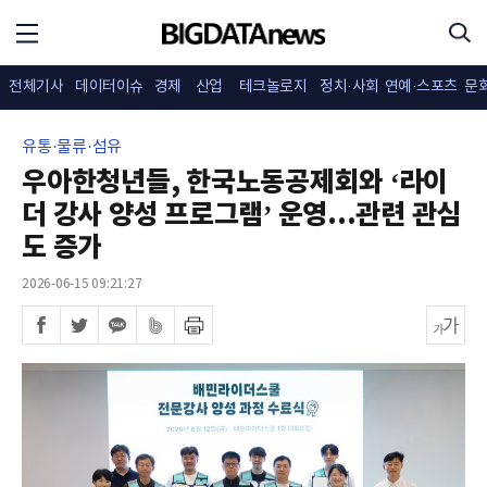
전체기사
데이터이슈
경제
산업
테크놀로지
정치·사회
연예·스포츠
문
유통·물류·섬유
우아한청년들, 한국노동공제회와 ‘라이
더 강사 양성 프로그램’ 운영...관련 관심
도 증가
2026-06-15 09:21:27