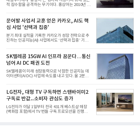
대잠무기체계 ‘홍상어’는 경어뢰 사정거리 밖에 있는
기준 매출 2조6616억원, 영업이익 9725억원으로 역
적 잠수함을 공격하는 무기이다. 홍상어는 2010년 넥
대 최대 실적을 기록했다. 엔씨도 올해 출시한 '아이온
스원퓨처 시절 진해하우스에서 최초 생산돼 전력화가
2' 등에 힘입어 호실적을 거둘 것으로 전망된다.반면
이뤄졌다. 이후 2012년 한국형 구축함(KDX-1) 이상
넷마블은 2분기 매출이 증가했지만 영업이익은 전년
의 함정에 실전 배치됐다.그해 7월 해군은 동해상에서
문어발 사업서 교훈 얻은 카카오, AI도 핵
동기 대
성능 검증을 위해 홍상어 시험발사를 실시했다. 이때
심 사업 '선택과 집중'
홍상어가 목표 지점에서 입수한 후 표적을 타격하지
못하고 물속에서 멈춰버리는 예상 밖의 일이 벌어졌
분기 최대 실적을 기록한 카카오가 성장 전략으로 추
다. 2차 품질확인 사격 시험에서도 만족스러운 결과를
진하는 인공지능(AI) 사업에서도 ‘선택과 집중’ 기조
얻지 못했다. 완벽한 신뢰성 확보를 위해 LIG넥스원은
를 강화하고 있다. 경쟁사들이 AI 데이터센터 등 인프
국방과학연구소(ADD) 테스크포스(TF)와 합심해 본
라 투자에 나서는 것과 달리, 카카오는 ‘카카오톡’이
격적인 개선 작업에 착수했다.홍상어 유도탄의 모든
라는 플랫폼 경쟁력을 활용한 AI 에이전트 서비스에
SK텔레콤 15GW AI 인프라 꿈꾼다…통신
분야를
집중하는 전략이다. 과거 무리한 사업 확장 과정에서
넘어 AI DC 패권 도전
겪었던 시행착오를 되풀이하지 않고 핵심 역량에 집
중하겠다는 취지로 풀이된다.7일 업계에 따르면 카카
SK텔레콤이 미래 성장동력으로 낙점한 인공지능 데
오는 올해 2분기 연결 기준 매출 2조985억원, 영업이
이터센터(AI DC) 사업에 속도를 내고 있다. 올 2분기
익 2770억원을 기록했다. 전년 동기 대비 매출과 영업
AI 데이터센터 매출이 90% 이상 급증한 데 이어, 오
이익은 각각 9%, 36% 증가해 모두 분기 기준 역대
는 2035년까지 총 15GW(기가와트) 규모의 AI DC를
최대치다. 상반기 기준 매출은 4조405억원, 영업이익
구축하겠다는 대형 청사진을 제시하면서다. 이에 따
LG전자, 대형 TV 구독하면 스탠바이미2
은 4884억
라 경쟁 구도 역시 이동통신사인 KT, LG유플러스를
구독료 반값...소비자 관심도 증가
넘어 네이버, 삼성SDS 등 IT 인프라 기업으로 확장되
고 있다.7일 SK텔레콤에 따르면 회사는 올해 2분기
LG전자가 이달 1일부터 전국 431개 베스트샵 매장
연결 기준 매출 4조 3591억원, 영업이익 5660억원을
(백화점 포함)에서 TV 번들 구독 프로모션을 진행하고
기록했다. 매출은 전년 동기 대비 0.5%, 영업이익은
있다. 대형 TV 구독 시 스탠바이미2 구독료를 반값 할
67.3% 증가한 수치다. AI DC 사업의 성장에 더해 수
인해주는 프로모션이다.대상 제품은 65·77·83형 올
익성 중심 경영, 그리고 지난해 발생한 일회성 비용에
레드, 75·86·100형 마이크로 RGB, 75·86형 미니
따른 기저효과가 실
RGB 등 거실용 TV로 인기가 높은 베스트셀러 TV 20
개 모델이며, 동시 구독 계약 시 스탠바이미2(모델명
27LX6TPGA) 구독료를 50% 할인 받을 수 있다. 프로