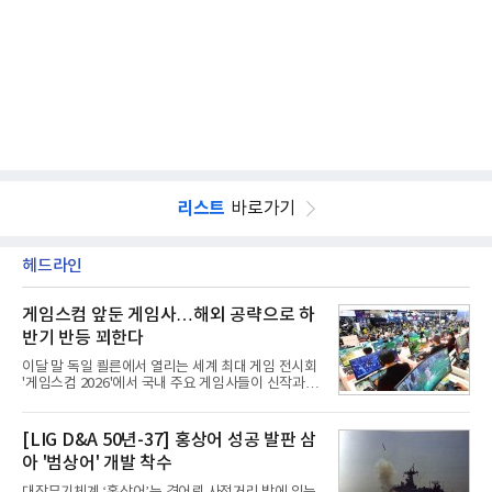
리스트
바로가기
헤드라인
게임스컴 앞둔 게임사…해외 공략으로 하
반기 반등 꾀한다
이달 말 독일 쾰른에서 열리는 세계 최대 게임 전시회
'게임스컴 2026'에서 국내 주요 게임사들이 신작과 글
로벌 전략을 공개한다. 상반기 게임사들의 실적이 업
체별로 엇갈린 가운데 하반기 신작 흥행과 해외 시장
성과가 실적을 좌우할 핵심 변수로 떠오르고 있다.8일
[LIG D&A 50년-37] 홍상어 성공 발판 삼
업계에 따르면 올해 상반기 게임업계는 기업별 성적
아 '범상어' 개발 착수
표가 크게 갈렸다. 대표적으로 크래프톤은 'PUBG: 배
틀그라운드'의 안정적인 성장에 힘입어 상반기 연결