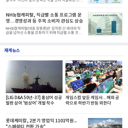
칼국수’ 라면이 깊고 담백한 국물 맛과 차별화된 스토
는 가솔린 2.0과 1.6 하이브리드 두 가지 파워트레인
리로 출시 초기부터 높은 인기를 얻고 있다고 4일 밝
과 모던, 프리미엄, 인스퍼레이션 세 가지 트림으로
혔다.‘동대문식 닭한마리 칼국수’는 예상을 뛰어넘는
운영된다.◆ 디자인·공간·안전·성능 전반에서 차급을
소비자 호응에 힘입어 지난 7월 13일 첫 선을 보인 지
NH농협캐피탈, 직급별 소통 프로그램 운
넘
단 18일 만에 누적 판매량 50만 개를 돌파하는 성과를
영…경영성과 등 주목 소비자 관심도 상승
거두었다.이번 신제품은 개발진이 전국의 닭한마리
전문점을 직접 찾아 다니며 최적의 육수 비율을 완성
NH농협캐피탈(대표 장종환)은 임직원 간 세대와 직
했다. 자극적이지 않으면서도 깊은 닭육수에 마늘의
급을 넘어선 소통을 강화하기 위해 직급별 소통 프로
개운한 풍미를 더했으며, 국물이 잘 배어들면서도 쫄
그램'너하(NH)고, 나하(NH)고, NH GO!'를 지난 27일
깃한 식감이 살아있는 칼국수 면발을 정교하게 구현
부터 30일까지 서울 원센티널 NH농협캐피탈타워 22
했다는게 회사측의 설명이다.실제 현장 시식 행사에
층에서 운영했다고 31일 밝혔다.이번 프로그램은 경
서도
재계뉴스
영지원부 홍보팀과 2026년 새로이(e)＊가 공동 주관
했으며, ▲팀장·부장(7.27), ▲계장·주임(7.28), ▲과
장·차장(7.29), ▲대리(7.30) 등 직급별로 총 4회에 걸
쳐 진행됐다.참고로 새로이(e)는 NH농협캐피탈 MZ
세대들로(과장~계장) 구성된 자율 참여조직으로, 조
직문화 혁신과 업무 효율성 향상을 위한 다양한 활동
을 추진하며,새로운 변화와 이로운 영향력을 조직전
반에 전파하는 역할
[LIG D&A 50년-37] 홍상어 성공
게임스컴 앞둔 게임사…해외 공
발판 삼아 '범상어' 개발 착수
략으로 하반기 반등 꾀한다
롯데케미칼, 2분기 영업익 1101억원...
"스페셜티 전환 가속"