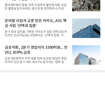
롯데케미칼이 중동 지역 지정학적 불안에 따른 공급
망 불확실성 지속에도 생산 운영 최적화와 수익성 중
심의 사업 운영을 통해 전분기에 이어 흑자 기조를 이
어갔다.롯데케미칼이 2026년 2분기 연결 기준 매출
액 5조6864억원, 영업이익 1101억원을 기록했다고 7
문어발 사업서 교훈 얻은 카카오, AI도 핵
일 밝혔다. 사업별로는 기초화학 부문(롯데케미칼 기
심 사업 '선택과 집중'
초소재사업·LC타이탄·LC USA·롯데대산석화)이 매
출 3조9403억원, 영업이익 23억원을 기록했다. 정기
분기 최대 실적을 기록한 카카오가 성장 전략으로 추
보수 영향과 원료 가격 변동에 따른 래깅 효과로 전분
진하는 인공지능(AI) 사업에서도 ‘선택과 집중’ 기조
기 대비 수익성은 둔화됐지만 흑자 전환 흐름을 유지
를 강화하고 있다. 경쟁사들이 AI 데이터센터 등 인프
했다.첨단소재 부문은 매출 1조1551억원, 영업이익
라 투자에 나서는 것과 달리, 카카오는 ‘카카오톡’이
1325억원을 기록했다. 주요 제품의 스프레드 확대와
라는 플랫폼 경쟁력을 활용한 AI 에이전트 서비스에
금호석화, 2분기 영업이익 3390억원... 전
우호적인 환율 효과
집중하는 전략이다. 과거 무리한 사업 확장 과정에서
년比 419% 급증
겪었던 시행착오를 되풀이하지 않고 핵심 역량에 집
중하겠다는 취지로 풀이된다.7일 업계에 따르면 카카
금호석유화학이 주력 제품 판매 호조에 힘입어 영업
오는 올해 2분기 연결 기준 매출 2조985억원, 영업이
이익이 전년 동기 대비 419.7% 증가하는 '깜짝 실
익 2770억원을 기록했다. 전년 동기 대비 매출과 영업
적'을 냈다. 금호석유화학은 연결 기준 올해 2분기 영
이익은 각각 9%, 36% 증가해 모두 분기 기준 역대
업이익이 3390억원으로 지난해 동기보다 419.7% 증
최대치다. 상반기 기준 매출은 4조405억원, 영업이익
가한 것으로 잠정 집계됐다고 7일 공시했다.매출은 2
은 4884억
조2682억원으로 지난해 동기 대비 27.9% 증가했다.
순이익은 3004억원으로 420.4% 늘었다.이번 호실적
은 주력 제품인 NB라텍스와 합성수지 판매 호조가 견
인한 것으로 풀이된다. 미국의 중국산 의료용 고무장
갑 관세 인상 이후 동남아 장갑업체의 가동률이 높아
지면서 NB라텍스 수요가 증가했고, 원재료인 부타디
엔(BD) 가격 상승분을 제품 가격에 반영하면서 수익
성이 개선됐다.금호석유