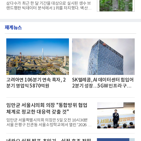
산공장 ▲경보제약 아산본사 ▲종근당건강 당진공장
삼다수가 최근 한 달 기간을 대상으로 실시된 생수 브
▲종근당 본사 등 전국 6개 사업장에서 릴레이 방식
랜드평판 빅데이터 분석에서 1위를 차지했다. 백산수
으로 이어졌다.캠페인 기간에는 임직원의 참여를 독
와 동원샘물이 뒤를 이었다.31일 한국기업평판연구
려하기 위해 헌혈 퀴즈와 행운 복권 등 다양한 이벤트
소(소장 구창환)는 국내 소비자들에게 사랑받는 21개
도 진행했다.종근당홀딩스는 임직원들이 기부한 헌혈
생수 브랜드를 대상으로 지난 6월 30일부터 7월 31일
증을 한국백혈병
재계뉴스
까지 수집된 소비자 빅데이터 3,702,555건을 분석한
결과, 삼다수가 브랜드평판지수 1,594,583을 기록하
며 7월 1위에 올랐다고 밝혔다. 분석에 활용된 빅데이
터는 지난 4월(3,435,836건) 대비 7.76% 증가한 수
치다.연구소에 따르면 7월 생수 브랜드평판 순위는 삼
다수, 백산수, 동원샘물, 스파클, 아이시스, 에비앙,
몽베스트, 크리스탈, 풀무원샘물, 평창수, 지리산수,
진로 석수,
고려아연 106분기 연속 흑자, 2
SK텔레콤, AI 데이터센터 힘입어
분기 영업익 5870억원
2분기 성장…5GW 인프라 구축
시동
임만균 서울시의회 의장 "통합방위 협업
체계로 정교한 대응력 갖출 것"
임만균 서울특별시의회 의장은 5일 오전 10시30분
서울 은평구 진관동 서울소방학교에서 열린 '2026 서
울시 통합방위회의'에 참석해 유관기관과 간담회를
하고 통합방위 태세를 점검했다.이날 회의는 서울시
와 서울시의회, 소방, 군·경의 협업 체계를 점검하고