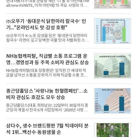
현대자동차가 대표 준중형 세단 ‘디 올 뉴 아반떼(The
all new AVANTE, 이하 아반떼)’의 주요 사양과 가격
을 공개하고 5일부터 계약을 시작한다고 밝혔다.아반
떼는 6년 만에 선보이는 8세대 완전변경 모델로, ▲정
교한 선과 면을 중심으로 완성한 파격적인 디자인 ▲
㈜오뚜기 ‘동대문식 닭한마리 칼국수’ 인
과거 중형 세단 수준으로 확대된 차체 제원 ▲글로벌
기..."온라인서도 맛·감성 호평"
최고 수준의 안전성 ▲성능과 효율을 동시에 높인 주
행 완성도 ▲첨단 편의 및 디지털 사양 적용 등을 통해
㈜오뚜기가 K-노포 감성을 담은 ‘동대문식 닭한마리
글로벌 준중형 세단의 새로운 기준을 세웠다.아반떼
칼국수’ 라면이 깊고 담백한 국물 맛과 차별화된 스토
는 가솔린 2.0과 1.6 하이브리드 두 가지 파워트레인
리로 출시 초기부터 높은 인기를 얻고 있다고 4일 밝
과 모던, 프리미엄, 인스퍼레이션 세 가지 트림으로
혔다.‘동대문식 닭한마리 칼국수’는 예상을 뛰어넘는
운영된다.◆ 디자인·공간·안전·성능 전반에서 차급을
소비자 호응에 힘입어 지난 7월 13일 첫 선을 보인 지
NH농협캐피탈, 직급별 소통 프로그램 운
넘
단 18일 만에 누적 판매량 50만 개를 돌파하는 성과를
영…경영성과 등 주목 소비자 관심도 상승
거두었다.이번 신제품은 개발진이 전국의 닭한마리
전문점을 직접 찾아 다니며 최적의 육수 비율을 완성
NH농협캐피탈(대표 장종환)은 임직원 간 세대와 직
했다. 자극적이지 않으면서도 깊은 닭육수에 마늘의
급을 넘어선 소통을 강화하기 위해 직급별 소통 프로
개운한 풍미를 더했으며, 국물이 잘 배어들면서도 쫄
그램'너하(NH)고, 나하(NH)고, NH GO!'를 지난 27일
깃한 식감이 살아있는 칼국수 면발을 정교하게 구현
부터 30일까지 서울 원센티널 NH농협캐피탈타워 22
했다는게 회사측의 설명이다.실제 현장 시식 행사에
층에서 운영했다고 31일 밝혔다.이번 프로그램은 경
종근당홀딩스 '사랑나눔 헌혈캠페인'…소
서도
영지원부 홍보팀과 2026년 새로이(e)＊가 공동 주관
비자 관심도·호감도 모두 상승
했으며, ▲팀장·부장(7.27), ▲계장·주임(7.28), ▲과
장·차장(7.29), ▲대리(7.30) 등 직급별로 총 4회에 걸
종근당홀딩스(대표 최희남)는 22일부터 30일까지 종
쳐 진행됐다.참고로 새로이(e)는 NH농협캐피탈 MZ
근당과 계열사 전국 6개 사업장에서 ‘2026년 사랑나
세대들로(과장~계장) 구성된 자율 참여조직으로, 조
눔 헌혈캠페인’을 실시했다고 31일 밝혔다.이번 캠페
직문화 혁신과 업무 효율성 향상을 위한 다양한 활동
인은 장마와 폭염, 여름휴가 등으로 헌혈 참여가 줄어
을 추진하며,새로운 변화와 이로운 영향력을 조직전
드는 시기에 안정적 혈액 수급에 기여하고 생명나눔
삼다수, 생수 브랜드평판 7월 빅데이터 분
반에 전파하는 역할
문화를 확산하기 위해 마련됐다.캠페인은 종근당 천
석 1위...백산수·동원샘물 순
안공장을 시작으로 ▲효종연구소 ▲종근당바이오 안