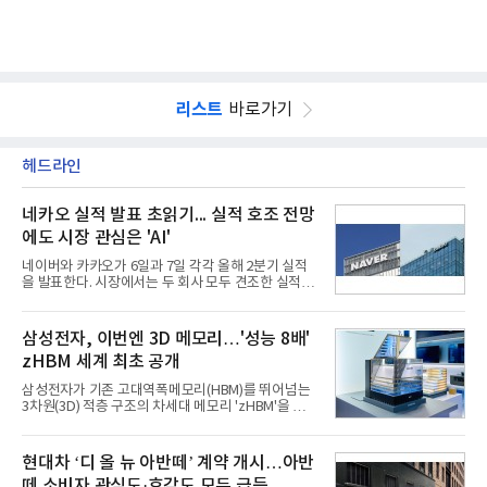
리스트
바로가기
헤드라인
네카오 실적 발표 초읽기... 실적 호조 전망
에도 시장 관심은 'AI'
네이버와 카카오가 6일과 7일 각각 올해 2분기 실적
을 발표한다. 시장에서는 두 회사 모두 견조한 실적을
거둘 것으로 예상하지만, 관심은 실적을 넘어 하반기
이후 본격화될 인공지능(AI) 수익화 성과에 쏠리고 있
다. AI 서비스가 실제 매출과 이익으로 연결되는지를
삼성전자, 이번엔 3D 메모리…'성능 8배'
입증해야 기업가치 재평가가 가능하다는 시각이다.5
zHBM 세계 최초 공개
일 금융정보업체 에프앤가이드에 따르면 네이버의 2
분기 매출 컨센서스는 전년 동기 대비 15.5% 증가한
삼성전자가 기존 고대역폭메모리(HBM)를 뛰어넘는
3조3659억원, 영업이익은 전년 동기 대비 8.5% 증가
3차원(3D) 적층 구조의 차세대 메모리 'zHBM'을 세계
한 5662억원으로 집계됐다.실적은 여전히 커머스가
최초로 공개했다. 인공지능(AI) 가속기 위에 HBM을
견인하고 있다. 네이버플러스 멤버십 가입자 확대와
수직으로 쌓아 올려 데이터 이동 거리를 최소화한 것
C2C 플랫폼 왈라팝 인수, 각종 할인 프로모션 효과가
이 핵심이다.5일 업계에 따르면 삼성전자는 4일부터
현대차 ‘디 올 뉴 아반떼’ 계약 개시…아반
이어졌고 핀
6일(현지시간)까지 미국 캘리포니아주 산타클라라 컨
떼 소비자 관심도·호감도 모두 급등