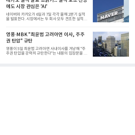
네카오 실적 발표 초읽기... 실적 호조 전망
공동 대응 역량을 높이기 위해 열렸다.임 의장은 회의
에도 시장 관심은 'AI'
에 앞서 국가정보원과 수도방위사령부의 발표를 들었
다. 화재를 감지하고 물을 뿌릴 수 있는 드론 장비와
네이버와 카카오가 6일과 7일 각각 올해 2분기 실적
네 발로 걷는 로봇 등 전시 장비 시연도 참관했다.임
을 발표한다. 시장에서는 두 회사 모두 견조한 실적을
의장은 "오늘 '통합방위 사태 공동 대응 업무협약'으
거둘 것으로 예상하지만, 관심은 실적을 넘어 하반기
로 서울이 더 정교하고 신속한 대응력을 갖추게 될 것
이후 본격화될 인공지능(AI) 수익화 성과에 쏠리고 있
으로 기대된다"며 "서울시의회도 시민 안전과 평화로
다. AI 서비스가 실제 매출과 이익으로 연결되는지를
영풍·MBK "최윤범 고려아연 이사, 주주
운 일상을
입증해야 기업가치 재평가가 가능하다는 시각이다.5
권 탄압" 규탄
일 금융정보업체 에프앤가이드에 따르면 네이버의 2
분기 매출 컨센서스는 전년 동기 대비 15.5% 증가한
영풍이 5일 최윤범 고려아연 사내이사를 겨냥해 "주
3조3659억원, 영업이익은 전년 동기 대비 8.5% 증가
주권 탄압을 강력히 규탄한다"는 내용의 입장문을 발
한 5662억원으로 집계됐다.실적은 여전히 커머스가
표했다. 영풍·MBK파트너스가 고려아연의 최대주주
견인하고 있다. 네이버플러스 멤버십 가입자 확대와
로서 벌여온 활동을 최윤범 이사 측이 불법 행위처럼
C2C 플랫폼 왈라팝 인수, 각종 할인 프로모션 효과가
몰아가고 있다는 것이 골자다.영풍은 이날 입장문에
이어졌고 핀
서 "최윤범 사내이사는 또다시 회사를 자신의 경영권
방어 수단으로 이용하며 최대주주인 영풍·MBK파트
너스의 정당한 권리행사를 탄압하고 있다"고 주장했
다. 이어 "회사의 기업가치를 높이기 위한 최대주주의
정상적인 활동마저 불법 행위인 것처럼 몰아가는 것
은 주주권에 대한 중대한 침해이자 대한민국 자본시
장의 기본 원칙을 정면으로 훼손하는 행위"라고 밝혔
다. 영풍은 "고려아