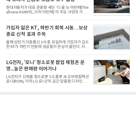
벤션센터에서 열리는 '퓨처오브메모리앤스토리지
(FMS) 2026'에 참가해 차세대 3D 메모리 아키텍처인
현대자동차가 대표 준중형 세단 ‘디 올 뉴 아반떼(The
zHBM과 zNAND-O의 실물모형(목업)을 업계 최초로
all new AVANTE, 이하 아반떼)’의 주요 사양과 가격
공개했다, 삼성전자는 이번 행사에 약 20평 규모의 최
을 공개하고 5일부터 계약을 시작한다고 밝혔다.아반
대 전시 공간을 마련하고 AI 클라우드 서버를 형상화
떼는 6년 만에 선보이는 8세대 완전변경 모델로, ▲정
한 부스를 꾸려 D램부터 낸드, 스토리지에 이르는 약
교한 선과 면을 중심으로 완성한 파격적인 디자인 ▲
가입자 잃은 KT, 하반기 회복 시동…보상
30개 제품을 선보였다
과거 중형 세단 수준으로 확대된 차체 제원 ▲글로벌
종료·신작 효과 주목
최고 수준의 안전성 ▲성능과 효율을 동시에 높인 주
행 완성도 ▲첨단 편의 및 디지털 사양 적용 등을 통해
올해 상반기 이동통신 3사 중 유일하게 가입자가 감소
글로벌 준중형 세단의 새로운 기준을 세웠다.아반떼
한 KT가 하반기 반등에 성공할지 관심이 쏠린다. 지난
는 가솔린 2.0과 1.6 하이브리드 두 가지 파워트레인
해 개인정보 유출 사고에 따른 고객 보상 프로그램이
과 모던, 프리미엄, 인스퍼레이션 세 가지 트림으로
종료되면서 일부 가입자 이탈 우려가 나온다. 다만 보
운영된다.◆ 디자인·공간·안전·성능 전반에서 차급을
상 비용 부담이 줄어드는 데다 하반기 삼성전자와 애
LG전자, '로니' 청소로봇 팝업 체험존 운
넘
플이 신제품을 출시하며 번호이동 시장이 활성화되면
영...높은 판매량 이어가나
수익성이 개선될 것이라는 기대도 커지고 있다.5일 통
신업계와 한국통신사업자연합회(KTOA) 번호이동 통
LG전자가 신제품 청소로봇 'LG 홈봇 AI 오브제컬렉션
계에 따르면 올해 1월부터 7월까지 KT의 번호이동 가
로니(RONi, 이하 LG 로니)'의 공간 맞춤형 디자인과
입자는 23만2901명 순감했다. 같은 기간 SK텔레콤은
차별화된 청소 성능을 경험할 수 있는 팝업 체험존을
15만6842명, LG유플러스는 5만7930명 순증했다. 통
마련했다고 5일 밝혔다.LG전자는 오는 8월 12일까지
신 3사 가운데 번호이동 기준 가입자가 감소한 곳은
현대백화점 판교점 1층에서 체험존을 운영한다. 주방
KT가 유일했
과 거실 등 집 안의 다양한 공간을 서로 다른 인테리어
로 연출해 LG 로니가 어느 공간에나 자연스럽게 어우
러지는 모습을 보여준다.고객들은 주방 싱크대 하단
걸레받이 공간에 제품을 숨겨 설치하는 '히든스테이
션'과 협탁형 디자인을 적용한 '오브제스테이션'을 직
접 살펴볼 수 있다.히든스테이션은 청소로봇과 스테
이션이 외부에 드러나지 않아 깔끔한 인테리어를 유
지할 수 있