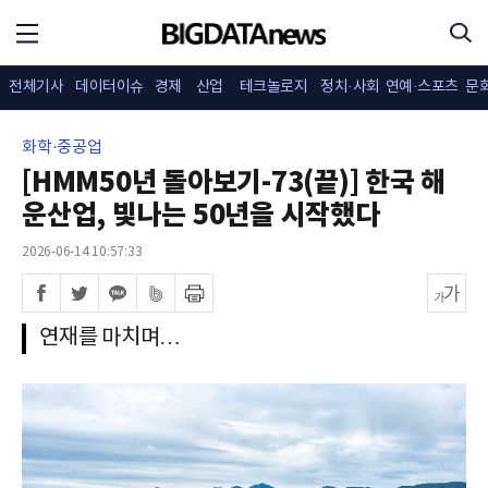
전체기사
데이터이슈
경제
산업
테크놀로지
정치·사회
연예·스포츠
문
화학·중공업
[HMM50년 돌아보기-73(끝)] 한국 해
운산업, 빛나는 50년을 시작했다
2026-06-14 10:57:33
연재를 마치며…