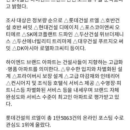
고 밝혔다.
조사 대상은 정보량 순으로 △롯데건설 르엘 △호반건
설 호반 써밋
△현대건설 디에이치
△포스코이앤씨 오
티에르
△SK에코플랜트 드파인
△두산건설 위브더제니
스
△두산에너빌리티 트리마제
△대우건설 푸르지오 써
밋 △DK아시아 로열파크씨티 등이다.
하이엔드 브랜드 아파트는 건설사들이 지향하는 고급화
·명품 아파트를 의미한다. △우수한 입지와 차별화된 설
계 △프라이버시 보장 설계 △고급 마감재와 인테리어
△컨시어지 및 조식등 호텔식 서비스 제공 △수영장·피
트니스등 차별화된 서비스 등을 내세우며 브랜드 자체
완성도와 서비스 수준이 최고인 아파트로 평가받고 있
다.
롯데건설의 르엘이 총 1만5863건의 온라인 포스팅 수로
관심도 1위에 올랐다.