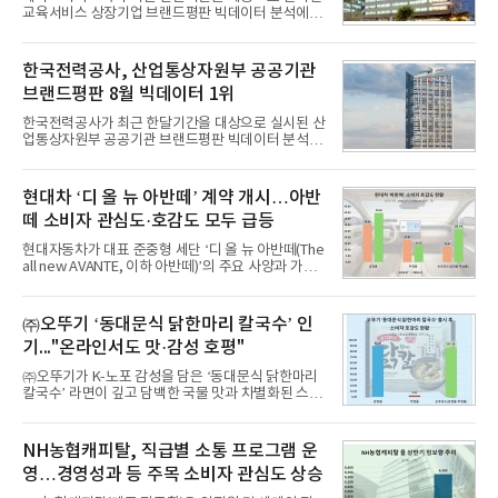
교육서비스 상장기업 브랜드평판 빅데이터 분석에서
1위를 차지했다. 대교와 디지털대상이 뒤를 이었다.7
일 한국기업평판연구소(소장 구창환)는 국내 교육서
비스 상장기업 브랜드를 대상으로 지난 7월 7일부터
한국전력공사, 산업통상자원부 공공기관
8월 7일까지 수집된 소비자 빅데이터 10,074,233건
브랜드평판 8월 빅데이터 1위
을 분석한 결과, 메가스터디교육이 브랜드평판지수
1,710,926을 기록하며 8월 1위에 올랐다고 밝혔다.
한국전력공사가 최근 한달기간을 대상으로 실시된 산
분석에 활용된 빅데이터는 지난 7월(9,491,206건) 대
업통상자원부 공공기관 브랜드평판 빅데이터 분석에
비 6.14% 증가한 수치로, 교육서비스 상장기업 브랜
서 1위를 차지했다. 한국가스공사와 한국수력원자력
드에 대한 소비자 관심이 확대됐다.연구소에 따르면 8
이 순으로 뒤를 이었다.7일 한국기업평판연구소(소장
월 교육서비스 상장기업 브랜드평판 순위는 메가스터
구창환)는 산업통상자원부 공공기관 41개 브랜드를
현대차 ‘디 올 뉴 아반떼’ 계약 개시…아반
디교육, 대교, 디지
대상으로 지난 7월 7일부터 8월 7일까지 수집된 소비
떼 소비자 관심도·호감도 모두 급등
자 빅데이터 91,102,549건을 분석한 결과, 한국전력
공사가 브랜드평판지수 10,670,633을 기록하며 8월
현대자동차가 대표 준중형 세단 ‘디 올 뉴 아반떼(The
1위에 올랐다고 밝혔다. 분석에 활용된 빅데이터는 지
all new AVANTE, 이하 아반떼)’의 주요 사양과 가격
난 7월(88,893,823건) 대비 2.48% 증가한 수치다.연
을 공개하고 5일부터 계약을 시작한다고 밝혔다.아반
구소에 따르면 8월 산업통상자원부 공공기관 브랜드
떼는 6년 만에 선보이는 8세대 완전변경 모델로, ▲정
평판 30위 순위는 한국전력공사, 한국가스공사, 한국
교한 선과 면을 중심으로 완성한 파격적인 디자인 ▲
㈜오뚜기 ‘동대문식 닭한마리 칼국수’ 인
수력원자력, 한국석
과거 중형 세단 수준으로 확대된 차체 제원 ▲글로벌
기..."온라인서도 맛·감성 호평"
최고 수준의 안전성 ▲성능과 효율을 동시에 높인 주
행 완성도 ▲첨단 편의 및 디지털 사양 적용 등을 통해
㈜오뚜기가 K-노포 감성을 담은 ‘동대문식 닭한마리
글로벌 준중형 세단의 새로운 기준을 세웠다.아반떼
칼국수’ 라면이 깊고 담백한 국물 맛과 차별화된 스토
는 가솔린 2.0과 1.6 하이브리드 두 가지 파워트레인
리로 출시 초기부터 높은 인기를 얻고 있다고 4일 밝
과 모던, 프리미엄, 인스퍼레이션 세 가지 트림으로
혔다.‘동대문식 닭한마리 칼국수’는 예상을 뛰어넘는
운영된다.◆ 디자인·공간·안전·성능 전반에서 차급을
소비자 호응에 힘입어 지난 7월 13일 첫 선을 보인 지
NH농협캐피탈, 직급별 소통 프로그램 운
넘
단 18일 만에 누적 판매량 50만 개를 돌파하는 성과를
영…경영성과 등 주목 소비자 관심도 상승
거두었다.이번 신제품은 개발진이 전국의 닭한마리
전문점을 직접 찾아 다니며 최적의 육수 비율을 완성