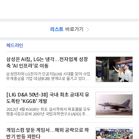
리스트
바로가기
헤드라인
삼성은 AI칩, LG는 냉각…전자업계 성장
축 'AI 인프라'로 이동
삼성전자와 LG전자가 인공지능(AI) 시대를 맞아 사업
무게중심을 기업 대상(B2B) 영역으로 옮기고 있다.
TV와 생활가전 등 전통적인 소비자 시장이 성숙기에
접어든 가운데 삼성전자는 AI 반도체를 중심으로 데
이터센터 생태계 공략을 강화하고 LG전자는 냉각솔
[LIG D&A 50년-38] 국내 최초 공대지 유
루션·전장·로봇 등 기업용 솔루션 사업 확대에 속도를
도폭탄 'KGGB' 개발
내고 있다.9일 업계에 따르면 LG전자는 2분기 생활가
전과 프리미엄 제품 경쟁력에 더해 B2B 사업 확대 효
2012년 4월 KGGB는 최초 실사격에서 목표물을 모두
과로 수익성을 방어한 반면 삼성전자는 디바이스경험
명중시킴으로써 2007년 국방과학연구소(ADD) 주관
(DX) 부문의 TV·생활가전 수익성이 악화됐다. 대신 삼
으로 시작된 KGGB 개발사업에 LIG넥스원은 시제업
성은 AI 메모리 등 반도체 사업을 중심으로 새로운 성
체로 참여했다. 체계개발에는 총 400여억 원의 개발
장 동력을 확보하는 데 집중하고 있다.LG전자는 B2B
비와 62개월의 기간이 소요됐다. 한국형 GPS 유도폭
게임스컴 앞둔 게임사…해외 공략으로 하
사업 확대
탄 KGGB(Korea GPS Guided Bomb)는 국내 최초
반기 반등 꾀한다
의 공대지 유도폭탄으로 2012년에 최종 전투용 적합