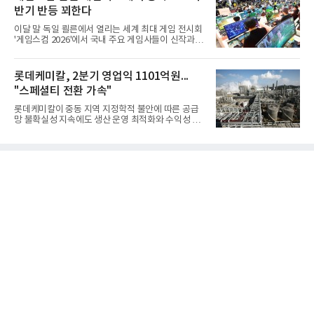
성능 검증을 위해 홍상어 시험발사를 실시했다. 이때
반기 반등 꾀한다
홍상어가 목표 지점에서 입수한 후 표적을 타격하지
못하고 물속에서 멈춰버리는 예상 밖의 일이 벌어졌
이달 말 독일 쾰른에서 열리는 세계 최대 게임 전시회
다. 2차 품질확인 사격 시험에서도 만족스러운 결과를
'게임스컴 2026'에서 국내 주요 게임사들이 신작과 글
얻지 못했다. 완벽한 신뢰성 확보를 위해 LIG넥스원은
로벌 전략을 공개한다. 상반기 게임사들의 실적이 업
국방과학연구소(ADD) 테스크포스(TF)와 합심해 본
체별로 엇갈린 가운데 하반기 신작 흥행과 해외 시장
격적인 개선 작업에 착수했다.홍상어 유도탄의 모든
성과가 실적을 좌우할 핵심 변수로 떠오르고 있다.8일
롯데케미칼, 2분기 영업익 1101억원...
분야를
업계에 따르면 올해 상반기 게임업계는 기업별 성적
"스페셜티 전환 가속"
표가 크게 갈렸다. 대표적으로 크래프톤은 'PUBG: 배
틀그라운드'의 안정적인 성장에 힘입어 상반기 연결
롯데케미칼이 중동 지역 지정학적 불안에 따른 공급
기준 매출 2조6616억원, 영업이익 9725억원으로 역
망 불확실성 지속에도 생산 운영 최적화와 수익성 중
대 최대 실적을 기록했다. 엔씨도 올해 출시한 '아이온
심의 사업 운영을 통해 전분기에 이어 흑자 기조를 이
2' 등에 힘입어 호실적을 거둘 것으로 전망된다.반면
어갔다.롯데케미칼이 2026년 2분기 연결 기준 매출
넷마블은 2분기 매출이 증가했지만 영업이익은 전년
액 5조6864억원, 영업이익 1101억원을 기록했다고 7
동기 대
일 밝혔다. 사업별로는 기초화학 부문(롯데케미칼 기
초소재사업·LC타이탄·LC USA·롯데대산석화)이 매
출 3조9403억원, 영업이익 23억원을 기록했다. 정기
보수 영향과 원료 가격 변동에 따른 래깅 효과로 전분
기 대비 수익성은 둔화됐지만 흑자 전환 흐름을 유지
했다.첨단소재 부문은 매출 1조1551억원, 영업이익
1325억원을 기록했다. 주요 제품의 스프레드 확대와
우호적인 환율 효과