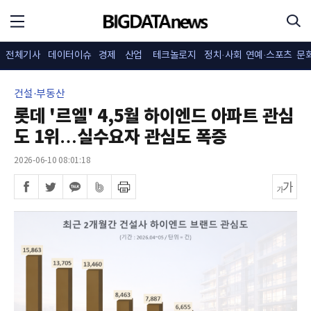
전체기사
데이터이슈
경제
산업
테크놀로지
정치·사회
연예·스포츠
문
건설·부동산
롯데 '르엘' 4,5월 하이엔드 아파트 관심
도 1위…실수요자 관심도 폭증
2026-06-10 08:01:18