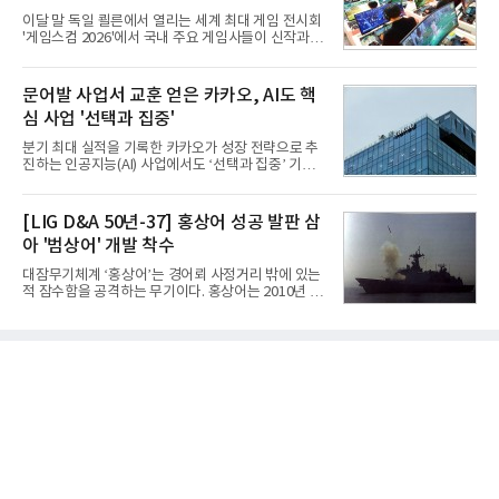
판정을 받았다.우리 공군이 운용하는 모든 전투기에
이달 말 독일 쾰른에서 열리는 세계 최대 게임 전시회
탑재할 수 있는 KGGB는 일반목적폭탄(General
'게임스컴 2026'에서 국내 주요 게임사들이 신작과 글
Purpose Bomb)에 장착하여 운용토록 개발됐다.이
로벌 전략을 공개한다. 상반기 게임사들의 실적이 업
는 현재 군에서 보유하고 있는 상당량의 일반목적폭
체별로 엇갈린 가운데 하반기 신작 흥행과 해외 시장
탄을 활용하기 위한 취지였다.항공기에 장착된 KGGB
성과가 실적을 좌우할 핵심 변수로 떠오르고 있다.8일
문어발 사업서 교훈 얻은 카카오, AI도 핵
는 조종사가 휴대하는 명령통신장치(PDU, P
업계에 따르면 올해 상반기 게임업계는 기업별 성적
심 사업 '선택과 집중'
표가 크게 갈렸다. 대표적으로 크래프톤은 'PUBG: 배
틀그라운드'의 안정적인 성장에 힘입어 상반기 연결
분기 최대 실적을 기록한 카카오가 성장 전략으로 추
기준 매출 2조6616억원, 영업이익 9725억원으로 역
진하는 인공지능(AI) 사업에서도 ‘선택과 집중’ 기조
대 최대 실적을 기록했다. 엔씨도 올해 출시한 '아이온
를 강화하고 있다. 경쟁사들이 AI 데이터센터 등 인프
2' 등에 힘입어 호실적을 거둘 것으로 전망된다.반면
라 투자에 나서는 것과 달리, 카카오는 ‘카카오톡’이
넷마블은 2분기 매출이 증가했지만 영업이익은 전년
라는 플랫폼 경쟁력을 활용한 AI 에이전트 서비스에
[LIG D&A 50년-37] 홍상어 성공 발판 삼
동기 대
집중하는 전략이다. 과거 무리한 사업 확장 과정에서
아 '범상어' 개발 착수
겪었던 시행착오를 되풀이하지 않고 핵심 역량에 집
중하겠다는 취지로 풀이된다.7일 업계에 따르면 카카
대잠무기체계 ‘홍상어’는 경어뢰 사정거리 밖에 있는
오는 올해 2분기 연결 기준 매출 2조985억원, 영업이
적 잠수함을 공격하는 무기이다. 홍상어는 2010년 넥
익 2770억원을 기록했다. 전년 동기 대비 매출과 영업
스원퓨처 시절 진해하우스에서 최초 생산돼 전력화가
이익은 각각 9%, 36% 증가해 모두 분기 기준 역대
이뤄졌다. 이후 2012년 한국형 구축함(KDX-1) 이상
최대치다. 상반기 기준 매출은 4조405억원, 영업이익
의 함정에 실전 배치됐다.그해 7월 해군은 동해상에서
은 4884억
성능 검증을 위해 홍상어 시험발사를 실시했다. 이때
홍상어가 목표 지점에서 입수한 후 표적을 타격하지
못하고 물속에서 멈춰버리는 예상 밖의 일이 벌어졌
다. 2차 품질확인 사격 시험에서도 만족스러운 결과를
얻지 못했다. 완벽한 신뢰성 확보를 위해 LIG넥스원은
국방과학연구소(ADD) 테스크포스(TF)와 합심해 본
격적인 개선 작업에 착수했다.홍상어 유도탄의 모든
분야를