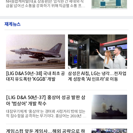
NH농협캐피탈(대표 장종환)은 임직원 간 세대와 직
했다. 자극적이지 않으면서도 깊은 닭육수에 마늘의
급을 넘어선 소통을 강화하기 위해 직급별 소통 프로
개운한 풍미를 더했으며, 국물이 잘 배어들면서도 쫄
그램'너하(NH)고, 나하(NH)고, NH GO!'를 지난 27일
깃한 식감이 살아있는 칼국수 면발을 정교하게 구현
부터 30일까지 서울 원센티널 NH농협캐피탈타워 22
했다는게 회사측의 설명이다.실제 현장 시식 행사에
층에서 운영했다고 31일 밝혔다.이번 프로그램은 경
서도
재계뉴스
영지원부 홍보팀과 2026년 새로이(e)＊가 공동 주관
했으며, ▲팀장·부장(7.27), ▲계장·주임(7.28), ▲과
장·차장(7.29), ▲대리(7.30) 등 직급별로 총 4회에 걸
쳐 진행됐다.참고로 새로이(e)는 NH농협캐피탈 MZ
세대들로(과장~계장) 구성된 자율 참여조직으로, 조
직문화 혁신과 업무 효율성 향상을 위한 다양한 활동
을 추진하며,새로운 변화와 이로운 영향력을 조직전
반에 전파하는 역할
[LIG D&A 50년-38] 국내 최초 공
삼성은 AI칩, LG는 냉각…전자업
대지 유도폭탄 'KGGB' 개발
계 성장축 'AI 인프라'로 이동
[LIG D&A 50년-37] 홍상어 성공 발판 삼
아 '범상어' 개발 착수
대잠무기체계 ‘홍상어’는 경어뢰 사정거리 밖에 있는
적 잠수함을 공격하는 무기이다. 홍상어는 2010년 넥
스원퓨처 시절 진해하우스에서 최초 생산돼 전력화가
이뤄졌다. 이후 2012년 한국형 구축함(KDX-1) 이상
의 함정에 실전 배치됐다.그해 7월 해군은 동해상에서
게임스컴 앞둔 게임사…해외 공략으로 하