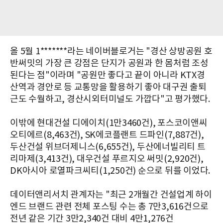
올 5월 1*******라는 네이버블로거는 "경산 상방공원 호
반써밋의 가장 큰 강점은 단지가 공원과 한 몸처럼 조성
된다는 점"이라며 "공원만 좋다고 끝이 아니라 KTX경
산역과 경안로 등 교통망을 활용하기 좋아 대구권 출퇴
근도 수월하고, 경산시외터미널도 가깝다"고 평가했다.
이밖에
현대건설 디에이치(1만3460건),
포스코이앤씨
오티에르(8,463건),
SK에코플랜트 드파인(7,887건),
두산건설 위브더제니스(6,655건), 두산에너빌리티 트
리마제(3,413건), 대우건설 푸르지오 써밋(2,920건),
DK아시아 로열파크씨티(1,250건) 순으로 뒤를 이었다.
데이터앤리서치 관계자는 "최근 2개월간 건설업계 하이
엔드 브랜드 관련 전체 포스팅 수는 총 7만3,616건으로
전년 같은 기간 3만2,340건 대비 4만1,276건