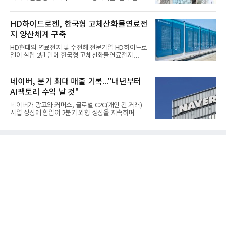
적'을 냈다. 금호석유화학은 연결 기준 올해 2분기 영
업이익이 3390억원으로 지난해 동기보다 419.7% 증
가한 것으로 잠정 집계됐다고 7일 공시했다.매출은 2
HD하이드로젠, 한국형 고체산화물연료전
조2682억원으로 지난해 동기 대비 27.9% 증가했다.
지 양산체계 구축
순이익은 3004억원으로 420.4% 늘었다.이번 호실적
은 주력 제품인 NB라텍스와 합성수지 판매 호조가 견
HD현대의 연료전지 및 수전해 전문기업 HD하이드로
인한 것으로 풀이된다. 미국의 중국산 의료용 고무장
젠이 설립 2년 만에 한국형 고체산화물연료전지
갑 관세 인상 이후 동남아 장갑업체의 가동률이 높아
(SOFC, Solid Oxide Fuel Cell) 양산체계를 구축하고
지면서 NB라텍스 수요가 증가했고, 원재료인 부타디
본격적인 시장 공략에 나선다.HD하이드로젠은 최근
엔(BD) 가격 상승분을 제품 가격에 반영하면서 수익
한국전기안전공사(KESCO)로부터 SOFC 발전설비
네이버, 분기 최대 매출 기록..."내년부터
성이 개선됐다.금호석유
‘HD250’과 ‘HD300’, 제조시설에 대한 사용전검사를
AI팩토리 수익 날 것"
완료하고 제품 양산체계 구축했다고 밝혔다.HD250
과 HD300은 각각 249kW급과 285kW급의 중소형 발
네이버가 광고와 커머스, 글로벌 C2C(개인 간 거래)
전용 SOFC 제품이다. 이번 검사를 통해 HD하이드로
사업 성장에 힘입어 2분기 외형 성장을 지속하며 역대
젠은 제품과 제조시설의 전기설비 안전성과 적합성을
최대 매출을 기록했다. AI 검색 서비스 'AI 탭'의 이용
확인받으면서 안정적인 제품 생산과 공급을 위한 기
자 증가와 엔비디아와 추진하는 AI 팩토리를 앞세워
반을 마련했다고 설명했다.SOFC는 600~1000℃의
AI 수익화에도 속도를 내고 있다.네이버는 올해 2분기
고온에서 작동하는 고효율 친환경 발
연결 기준 매출 3조3888억원, 영업이익 5203억원을
기록했다고 7일 밝혔다. 매출은 광고·커머스 등 핵심
사업과 글로벌 C2C 성장에 힘입어 전년 동기 대비
16.2% 증가한 분기 최대 매출을 기록했다. 반면 영업
이익은 AI 인프라 투자 영향으로 0.2% 감소했다.사업
별 매출은 네이버 플랫폼 1조9022억원, 파이낸셜 플
랫폼 4707억원, 글로벌 도전 1조159억원이다.네이버
플랫폼은