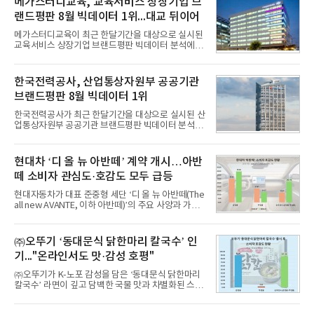
메가스터디교육, 교육서비스 상장기업 브
랜드평판 8월 빅데이터 1위...대교 뒤이어
메가스터디교육이 최근 한달기간을 대상으로 실시된
교육서비스 상장기업 브랜드평판 빅데이터 분석에서
1위를 차지했다. 대교와 디지털대상이 뒤를 이었다.7
일 한국기업평판연구소(소장 구창환)는 국내 교육서
비스 상장기업 브랜드를 대상으로 지난 7월 7일부터
한국전력공사, 산업통상자원부 공공기관
8월 7일까지 수집된 소비자 빅데이터 10,074,233건
브랜드평판 8월 빅데이터 1위
을 분석한 결과, 메가스터디교육이 브랜드평판지수
1,710,926을 기록하며 8월 1위에 올랐다고 밝혔다.
한국전력공사가 최근 한달기간을 대상으로 실시된 산
분석에 활용된 빅데이터는 지난 7월(9,491,206건) 대
업통상자원부 공공기관 브랜드평판 빅데이터 분석에
비 6.14% 증가한 수치로, 교육서비스 상장기업 브랜
서 1위를 차지했다. 한국가스공사와 한국수력원자력
드에 대한 소비자 관심이 확대됐다.연구소에 따르면 8
이 순으로 뒤를 이었다.7일 한국기업평판연구소(소장
월 교육서비스 상장기업 브랜드평판 순위는 메가스터
구창환)는 산업통상자원부 공공기관 41개 브랜드를
현대차 ‘디 올 뉴 아반떼’ 계약 개시…아반
디교육, 대교, 디지
대상으로 지난 7월 7일부터 8월 7일까지 수집된 소비
떼 소비자 관심도·호감도 모두 급등
자 빅데이터 91,102,549건을 분석한 결과, 한국전력
공사가 브랜드평판지수 10,670,633을 기록하며 8월
현대자동차가 대표 준중형 세단 ‘디 올 뉴 아반떼(The
1위에 올랐다고 밝혔다. 분석에 활용된 빅데이터는 지
all new AVANTE, 이하 아반떼)’의 주요 사양과 가격
난 7월(88,893,823건) 대비 2.48% 증가한 수치다.연
을 공개하고 5일부터 계약을 시작한다고 밝혔다.아반
구소에 따르면 8월 산업통상자원부 공공기관 브랜드
떼는 6년 만에 선보이는 8세대 완전변경 모델로, ▲정
평판 30위 순위는 한국전력공사, 한국가스공사, 한국
교한 선과 면을 중심으로 완성한 파격적인 디자인 ▲
㈜오뚜기 ‘동대문식 닭한마리 칼국수’ 인
수력원자력, 한국석
과거 중형 세단 수준으로 확대된 차체 제원 ▲글로벌
기..."온라인서도 맛·감성 호평"
최고 수준의 안전성 ▲성능과 효율을 동시에 높인 주
행 완성도 ▲첨단 편의 및 디지털 사양 적용 등을 통해
㈜오뚜기가 K-노포 감성을 담은 ‘동대문식 닭한마리
글로벌 준중형 세단의 새로운 기준을 세웠다.아반떼
칼국수’ 라면이 깊고 담백한 국물 맛과 차별화된 스토
는 가솔린 2.0과 1.6 하이브리드 두 가지 파워트레인
리로 출시 초기부터 높은 인기를 얻고 있다고 4일 밝
과 모던, 프리미엄, 인스퍼레이션 세 가지 트림으로
혔다.‘동대문식 닭한마리 칼국수’는 예상을 뛰어넘는
운영된다.◆ 디자인·공간·안전·성능 전반에서 차급을