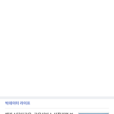
Zentrum Nordrhein Westfalen)가 주관해 매년 ▲
제품 디자인 ▲브랜드 & 커뮤니케이션 디자인 ▲디
자인 콘셉트 각 부문에서 우수한
빅데이터 라이프