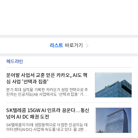
리스트
바로가기
헤드라인
문어발 사업서 교훈 얻은 카카오, AI도 핵
심 사업 '선택과 집중'
분기 최대 실적을 기록한 카카오가 성장 전략으로 추
진하는 인공지능(AI) 사업에서도 ‘선택과 집중’ 기조
를 강화하고 있다. 경쟁사들이 AI 데이터센터 등 인프
라 투자에 나서는 것과 달리, 카카오는 ‘카카오톡’이
라는 플랫폼 경쟁력을 활용한 AI 에이전트 서비스에
SK텔레콤 15GW AI 인프라 꿈꾼다…통신
집중하는 전략이다. 과거 무리한 사업 확장 과정에서
넘어 AI DC 패권 도전
겪었던 시행착오를 되풀이하지 않고 핵심 역량에 집
중하겠다는 취지로 풀이된다.7일 업계에 따르면 카카
SK텔레콤이 미래 성장동력으로 낙점한 인공지능 데
오는 올해 2분기 연결 기준 매출 2조985억원, 영업이
이터센터(AI DC) 사업에 속도를 내고 있다. 올 2분기
익 2770억원을 기록했다. 전년 동기 대비 매출과 영업
AI 데이터센터 매출이 90% 이상 급증한 데 이어, 오
이익은 각각 9%, 36% 증가해 모두 분기 기준 역대