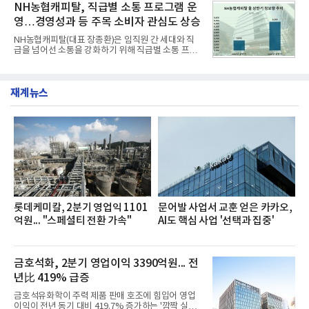
소비자 호응에 힘입어 지난 7월 13일 첫 선을 보인 지
NH농협캐피탈, 직급별 소통 프로그램 운
넘
단 18일 만에 누적 판매량 50만 개를 돌파하는 성과를
영…경영성과 등 주목 소비자 관심도 상승
거두었다.이번 신제품은 개발진이 전국의 닭한마리
전문점을 직접 찾아 다니며 최적의 육수 비율을 완성
NH농협캐피탈(대표 장종환)은 임직원 간 세대와 직
했다. 자극적이지 않으면서도 깊은 닭육수에 마늘의
급을 넘어선 소통을 강화하기 위해 직급별 소통 프로
개운한 풍미를 더했으며, 국물이 잘 배어들면서도 쫄
그램'너하(NH)고, 나하(NH)고, NH GO!'를 지난 27일
깃한 식감이 살아있는 칼국수 면발을 정교하게 구현
부터 30일까지 서울 원센티널 NH농협캐피탈타워 22
했다는게 회사측의 설명이다.실제 현장 시식 행사에
층에서 운영했다고 31일 밝혔다.이번 프로그램은 경
서도
재계뉴스
영지원부 홍보팀과 2026년 새로이(e)＊가 공동 주관
했으며, ▲팀장·부장(7.27), ▲계장·주임(7.28), ▲과
장·차장(7.29), ▲대리(7.30) 등 직급별로 총 4회에 걸
쳐 진행됐다.참고로 새로이(e)는 NH농협캐피탈 MZ
세대들로(과장~계장) 구성된 자율 참여조직으로, 조
직문화 혁신과 업무 효율성 향상을 위한 다양한 활동
을 추진하며,새로운 변화와 이로운 영향력을 조직전
반에 전파하는 역할
롯데케미칼, 2분기 영업익 1101
문어발 사업서 교훈 얻은 카카오,
억원... "스페셜티 전환 가속"
AI도 핵심 사업 '선택과 집중'
금호석화, 2분기 영업이익 3390억원... 전
년比 419% 급증
금호석유화학이 주력 제품 판매 호조에 힘입어 영업
이익이 전년 동기 대비 419.7% 증가하는 '깜짝 실