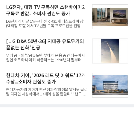
는 2035년까지 총 15GW(기가와트) 규모의 AI DC를
최대치다. 상반기 기준 매출은 4조405억원, 영업이익
구축하겠다는 대형 청사진을 제시하면서다. 이에 따
LG전자, 대형 TV 구독하면 스탠바이미2
은 4884억
라 경쟁 구도 역시 이동통신사인 KT, LG유플러스를
구독료 반값...소비자 관심도 증가
넘어 네이버, 삼성SDS 등 IT 인프라 기업으로 확장되
고 있다.7일 SK텔레콤에 따르면 회사는 올해 2분기
LG전자가 이달 1일부터 전국 431개 베스트샵 매장
연결 기준 매출 4조 3591억원, 영업이익 5660억원을
(백화점 포함)에서 TV 번들 구독 프로모션을 진행하고
기록했다. 매출은 전년 동기 대비 0.5%, 영업이익은
있다. 대형 TV 구독 시 스탠바이미2 구독료를 반값 할
67.3% 증가한 수치다. AI DC 사업의 성장에 더해 수
인해주는 프로모션이다.대상 제품은 65·77·83형 올
익성 중심 경영, 그리고 지난해 발생한 일회성 비용에
레드, 75·86·100형 마이크로 RGB, 75·86형 미니
[LIG D&A 50년-36] 지대공 유도무기의
따른 기저효과가 실
RGB 등 거실용 TV로 인기가 높은 베스트셀러 TV 20
끝없는 진화 '천궁'
개 모델이며, 동시 구독 계약 시 스탠바이미2(모델명
27LX6TPGA) 구독료를 50% 할인 받을 수 있다. 프로
우리 공군의 방공유도탄 부대가 운용 중인 대공미사
모션 대상 모델과 혜택, 구독료 등 프로모션 세부 사항
일인 호크와 나이키 허큘리스는 1990년대 말부터 성
은 베스트샵 판매 매니저에게 문의하면 자세히 안내
능 면에서 한계를 보이기 시작했다. 이에 따라 정부는
받을 수 있다.LG TV를 구독으로 이용하면 최대 6년까
기존 미사일체계를 대체할 중고도 및 중거리 대공미
지 구독 계약기간 내 무상 A/S를 받을 수 있으며, 이사
사일을 개발하기로 결정했다.처음 KM-SAM 사업으로
현대차·기아, '2026 레드 닷 어워드' 17개
등으로 이전
불린 이 사업의 명칭은 호크(Iron Hawk, 철매)를 대체
수상...소비자 관심도 증가
한다는 의미에서 ‘철매Ⅱ’ 로 정해졌다. 철매Ⅱ 개발
사업은 미사일체계 완성 후인 2011년 ‘천궁(天弓)’으
현대자동차와 기아가 혁신성과 창의성을 앞세워 글로
로 다시 장비명이 바뀌었다. 17개 업체와 관련 기관이
벌 디자인 시상식에서 17개의 상을 휩쓸며 브랜드 경
참여한 가운데 LIG 넥스원은 탐색 개발에서 체계개발
쟁력을 다시 한번 입증했다.현대자동차·기아는 '2026
완료까지 모든 과정에 참여했다. 1976년 호크 미사일
레드 닷 어워드: 브랜드 & 커뮤니케이션 디자인 부문
창정비 업체로 출발했던 회사가 호크 대체 유도무기
(Red Dot Design Award: Brand &
인 천궁
Communication Design)'에서 최우수상 2개, 본상
15개를 수상했다고 7일 밝혔다.'레드 닷 어워드'는 독
일 iF, 미국 IDEA와 함께 세계 3대 디자인 시상식으로
손꼽히는 세계 최대 규모의 디자인 공모전이다. 독일
노르트라인 베스트팔렌 디자인센터(Design