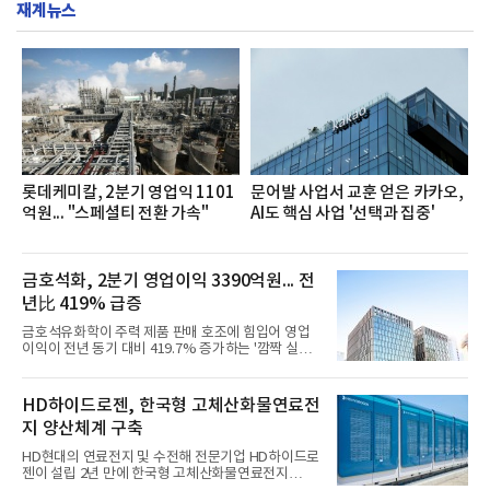
재계뉴스
영지원부 홍보팀과 2026년 새로이(e)＊가 공동 주관
했으며, ▲팀장·부장(7.27), ▲계장·주임(7.28), ▲과
장·차장(7.29), ▲대리(7.30) 등 직급별로 총 4회에 걸
쳐 진행됐다.참고로 새로이(e)는 NH농협캐피탈 MZ
세대들로(과장~계장) 구성된 자율 참여조직으로, 조
직문화 혁신과 업무 효율성 향상을 위한 다양한 활동
을 추진하며,새로운 변화와 이로운 영향력을 조직전
반에 전파하는 역할
롯데케미칼, 2분기 영업익 1101
문어발 사업서 교훈 얻은 카카오,
억원... "스페셜티 전환 가속"
AI도 핵심 사업 '선택과 집중'
금호석화, 2분기 영업이익 3390억원... 전
년比 419% 급증
금호석유화학이 주력 제품 판매 호조에 힘입어 영업
이익이 전년 동기 대비 419.7% 증가하는 '깜짝 실
적'을 냈다. 금호석유화학은 연결 기준 올해 2분기 영
업이익이 3390억원으로 지난해 동기보다 419.7% 증
가한 것으로 잠정 집계됐다고 7일 공시했다.매출은 2
HD하이드로젠, 한국형 고체산화물연료전
조2682억원으로 지난해 동기 대비 27.9% 증가했다.
지 양산체계 구축
순이익은 3004억원으로 420.4% 늘었다.이번 호실적
은 주력 제품인 NB라텍스와 합성수지 판매 호조가 견
HD현대의 연료전지 및 수전해 전문기업 HD하이드로
인한 것으로 풀이된다. 미국의 중국산 의료용 고무장
젠이 설립 2년 만에 한국형 고체산화물연료전지
갑 관세 인상 이후 동남아 장갑업체의 가동률이 높아