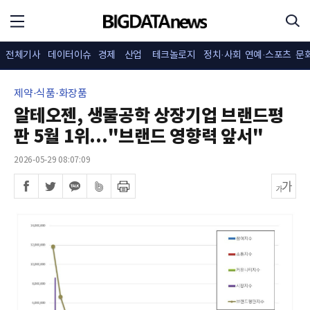
전체기사
데이터이슈
경제
산업
테크놀로지
정치·사회
연예·스포츠
문
제약·식품·화장품
알테오젠, 생물공학 상장기업 브랜드평
판 5월 1위..."브랜드 영향력 앞서"
2026-05-29 08:07:09