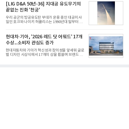
레드, 75·86·100형 마이크로 RGB, 75·86형 미니
[LIG D&A 50년-36] 지대공 유도무기의
따른 기저효과가 실
RGB 등 거실용 TV로 인기가 높은 베스트셀러 TV 20
끝없는 진화 '천궁'
개 모델이며, 동시 구독 계약 시 스탠바이미2(모델명
27LX6TPGA) 구독료를 50% 할인 받을 수 있다. 프로
우리 공군의 방공유도탄 부대가 운용 중인 대공미사
모션 대상 모델과 혜택, 구독료 등 프로모션 세부 사항
일인 호크와 나이키 허큘리스는 1990년대 말부터 성
은 베스트샵 판매 매니저에게 문의하면 자세히 안내
능 면에서 한계를 보이기 시작했다. 이에 따라 정부는
받을 수 있다.LG TV를 구독으로 이용하면 최대 6년까
기존 미사일체계를 대체할 중고도 및 중거리 대공미
지 구독 계약기간 내 무상 A/S를 받을 수 있으며, 이사
사일을 개발하기로 결정했다.처음 KM-SAM 사업으로
현대차·기아, '2026 레드 닷 어워드' 17개
등으로 이전
불린 이 사업의 명칭은 호크(Iron Hawk, 철매)를 대체
수상...소비자 관심도 증가
한다는 의미에서 ‘철매Ⅱ’ 로 정해졌다. 철매Ⅱ 개발
사업은 미사일체계 완성 후인 2011년 ‘천궁(天弓)’으
현대자동차와 기아가 혁신성과 창의성을 앞세워 글로
로 다시 장비명이 바뀌었다. 17개 업체와 관련 기관이
벌 디자인 시상식에서 17개의 상을 휩쓸며 브랜드 경
참여한 가운데 LIG 넥스원은 탐색 개발에서 체계개발
쟁력을 다시 한번 입증했다.현대자동차·기아는 '2026
완료까지 모든 과정에 참여했다. 1976년 호크 미사일
레드 닷 어워드: 브랜드 & 커뮤니케이션 디자인 부문
창정비 업체로 출발했던 회사가 호크 대체 유도무기
(Red Dot Design Award: Brand &
인 천궁
Communication Design)'에서 최우수상 2개, 본상
15개를 수상했다고 7일 밝혔다.'레드 닷 어워드'는 독
일 iF, 미국 IDEA와 함께 세계 3대 디자인 시상식으로
손꼽히는 세계 최대 규모의 디자인 공모전이다. 독일
노르트라인 베스트팔렌 디자인센터(Design
Zentrum Nordrhein Westfalen)가 주관해 매년 ▲
제품 디자인 ▲브랜드 & 커뮤니케이션 디자인 ▲디
자인 콘셉트 각 부문에서 우수한