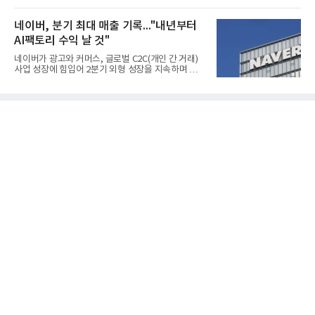
(SOFC, Solid Oxide Fuel Cell) 양산체계를 구축하고
지면서 NB라텍스 수요가 증가했고, 원재료인 부타디
본격적인 시장 공략에 나선다.HD하이드로젠은 최근
엔(BD) 가격 상승분을 제품 가격에 반영하면서 수익
한국전기안전공사(KESCO)로부터 SOFC 발전설비
네이버, 분기 최대 매출 기록..."내년부터
성이 개선됐다.금호석유
‘HD250’과 ‘HD300’, 제조시설에 대한 사용전검사를
AI팩토리 수익 날 것"
완료하고 제품 양산체계 구축했다고 밝혔다.HD250
과 HD300은 각각 249kW급과 285kW급의 중소형 발
네이버가 광고와 커머스, 글로벌 C2C(개인 간 거래)
전용 SOFC 제품이다. 이번 검사를 통해 HD하이드로
사업 성장에 힘입어 2분기 외형 성장을 지속하며 역대
젠은 제품과 제조시설의 전기설비 안전성과 적합성을
최대 매출을 기록했다. AI 검색 서비스 'AI 탭'의 이용
확인받으면서 안정적인 제품 생산과 공급을 위한 기
자 증가와 엔비디아와 추진하는 AI 팩토리를 앞세워
반을 마련했다고 설명했다.SOFC는 600~1000℃의
AI 수익화에도 속도를 내고 있다.네이버는 올해 2분기
고온에서 작동하는 고효율 친환경 발
연결 기준 매출 3조3888억원, 영업이익 5203억원을
기록했다고 7일 밝혔다. 매출은 광고·커머스 등 핵심
사업과 글로벌 C2C 성장에 힘입어 전년 동기 대비
16.2% 증가한 분기 최대 매출을 기록했다. 반면 영업
이익은 AI 인프라 투자 영향으로 0.2% 감소했다.사업
별 매출은 네이버 플랫폼 1조9022억원, 파이낸셜 플
랫폼 4707억원, 글로벌 도전 1조159억원이다.네이버
플랫폼은