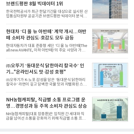
8월 7일까지 수집된 소비자 빅데이터 10,074,233건
브랜드평판 8월 빅데이터 1위
을 분석한 결과, 메가스터디교육이 브랜드평판지수
1,710,926을 기록하며 8월 1위에 올랐다고 밝혔다.
한국전력공사가 최근 한달기간을 대상으로 실시된 산
분석에 활용된 빅데이터는 지난 7월(9,491,206건) 대
업통상자원부 공공기관 브랜드평판 빅데이터 분석에
비 6.14% 증가한 수치로, 교육서비스 상장기업 브랜
서 1위를 차지했다. 한국가스공사와 한국수력원자력
드에 대한 소비자 관심이 확대됐다.연구소에 따르면 8
이 순으로 뒤를 이었다.7일 한국기업평판연구소(소장
월 교육서비스 상장기업 브랜드평판 순위는 메가스터
구창환)는 산업통상자원부 공공기관 41개 브랜드를
현대차 ‘디 올 뉴 아반떼’ 계약 개시…아반
디교육, 대교, 디지
대상으로 지난 7월 7일부터 8월 7일까지 수집된 소비
떼 소비자 관심도·호감도 모두 급등
자 빅데이터 91,102,549건을 분석한 결과, 한국전력
공사가 브랜드평판지수 10,670,633을 기록하며 8월
현대자동차가 대표 준중형 세단 ‘디 올 뉴 아반떼(The
1위에 올랐다고 밝혔다. 분석에 활용된 빅데이터는 지
all new AVANTE, 이하 아반떼)’의 주요 사양과 가격
난 7월(88,893,823건) 대비 2.48% 증가한 수치다.연
을 공개하고 5일부터 계약을 시작한다고 밝혔다.아반
구소에 따르면 8월 산업통상자원부 공공기관 브랜드
떼는 6년 만에 선보이는 8세대 완전변경 모델로, ▲정
평판 30위 순위는 한국전력공사, 한국가스공사, 한국
교한 선과 면을 중심으로 완성한 파격적인 디자인 ▲
㈜오뚜기 ‘동대문식 닭한마리 칼국수’ 인
수력원자력, 한국석
과거 중형 세단 수준으로 확대된 차체 제원 ▲글로벌
기..."온라인서도 맛·감성 호평"
최고 수준의 안전성 ▲성능과 효율을 동시에 높인 주
행 완성도 ▲첨단 편의 및 디지털 사양 적용 등을 통해
㈜오뚜기가 K-노포 감성을 담은 ‘동대문식 닭한마리
글로벌 준중형 세단의 새로운 기준을 세웠다.아반떼
칼국수’ 라면이 깊고 담백한 국물 맛과 차별화된 스토
는 가솔린 2.0과 1.6 하이브리드 두 가지 파워트레인
리로 출시 초기부터 높은 인기를 얻고 있다고 4일 밝
과 모던, 프리미엄, 인스퍼레이션 세 가지 트림으로
혔다.‘동대문식 닭한마리 칼국수’는 예상을 뛰어넘는
운영된다.◆ 디자인·공간·안전·성능 전반에서 차급을
소비자 호응에 힘입어 지난 7월 13일 첫 선을 보인 지
NH농협캐피탈, 직급별 소통 프로그램 운
넘
단 18일 만에 누적 판매량 50만 개를 돌파하는 성과를
영…경영성과 등 주목 소비자 관심도 상승
거두었다.이번 신제품은 개발진이 전국의 닭한마리
전문점을 직접 찾아 다니며 최적의 육수 비율을 완성
NH농협캐피탈(대표 장종환)은 임직원 간 세대와 직
했다. 자극적이지 않으면서도 깊은 닭육수에 마늘의
급을 넘어선 소통을 강화하기 위해 직급별 소통 프로
개운한 풍미를 더했으며, 국물이 잘 배어들면서도 쫄
그램'너하(NH)고, 나하(NH)고, NH GO!'를 지난 27일
깃한 식감이 살아있는 칼국수 면발을 정교하게 구현
부터 30일까지 서울 원센티널 NH농협캐피탈타워 22
했다는게 회사측의 설명이다.실제 현장 시식 행사에
층에서 운영했다고 31일 밝혔다.이번 프로그램은 경
서도