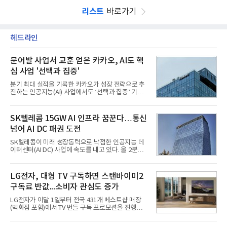
리스트
바로가기
헤드라인
문어발 사업서 교훈 얻은 카카오, AI도 핵
심 사업 '선택과 집중'
분기 최대 실적을 기록한 카카오가 성장 전략으로 추
진하는 인공지능(AI) 사업에서도 ‘선택과 집중’ 기조
를 강화하고 있다. 경쟁사들이 AI 데이터센터 등 인프
라 투자에 나서는 것과 달리, 카카오는 ‘카카오톡’이
라는 플랫폼 경쟁력을 활용한 AI 에이전트 서비스에
SK텔레콤 15GW AI 인프라 꿈꾼다…통신
집중하는 전략이다. 과거 무리한 사업 확장 과정에서
넘어 AI DC 패권 도전
겪었던 시행착오를 되풀이하지 않고 핵심 역량에 집
중하겠다는 취지로 풀이된다.7일 업계에 따르면 카카
SK텔레콤이 미래 성장동력으로 낙점한 인공지능 데
오는 올해 2분기 연결 기준 매출 2조985억원, 영업이
이터센터(AI DC) 사업에 속도를 내고 있다. 올 2분기
익 2770억원을 기록했다. 전년 동기 대비 매출과 영업
AI 데이터센터 매출이 90% 이상 급증한 데 이어, 오
이익은 각각 9%, 36% 증가해 모두 분기 기준 역대
는 2035년까지 총 15GW(기가와트) 규모의 AI DC를
최대치다. 상반기 기준 매출은 4조405억원, 영업이익
구축하겠다는 대형 청사진을 제시하면서다. 이에 따
LG전자, 대형 TV 구독하면 스탠바이미2
은 4884억
라 경쟁 구도 역시 이동통신사인 KT, LG유플러스를
구독료 반값...소비자 관심도 증가
넘어 네이버, 삼성SDS 등 IT 인프라 기업으로 확장되
고 있다.7일 SK텔레콤에 따르면 회사는 올해 2분기
LG전자가 이달 1일부터 전국 431개 베스트샵 매장
연결 기준 매출 4조 3591억원, 영업이익 5660억원을
(백화점 포함)에서 TV 번들 구독 프로모션을 진행하고
기록했다. 매출은 전년 동기 대비 0.5%, 영업이익은
있다. 대형 TV 구독 시 스탠바이미2 구독료를 반값 할
67.3% 증가한 수치다. AI DC 사업의 성장에 더해 수
인해주는 프로모션이다.대상 제품은 65·77·83형 올
익성 중심 경영, 그리고 지난해 발생한 일회성 비용에