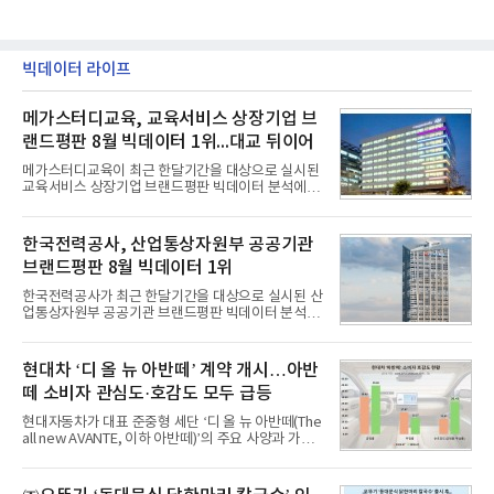
빅데이터 라이프
메가스터디교육, 교육서비스 상장기업 브
랜드평판 8월 빅데이터 1위...대교 뒤이어
메가스터디교육이 최근 한달기간을 대상으로 실시된
교육서비스 상장기업 브랜드평판 빅데이터 분석에서
1위를 차지했다. 대교와 디지털대상이 뒤를 이었다.7
일 한국기업평판연구소(소장 구창환)는 국내 교육서
비스 상장기업 브랜드를 대상으로 지난 7월 7일부터
한국전력공사, 산업통상자원부 공공기관
8월 7일까지 수집된 소비자 빅데이터 10,074,233건
브랜드평판 8월 빅데이터 1위
을 분석한 결과, 메가스터디교육이 브랜드평판지수
1,710,926을 기록하며 8월 1위에 올랐다고 밝혔다.
한국전력공사가 최근 한달기간을 대상으로 실시된 산
분석에 활용된 빅데이터는 지난 7월(9,491,206건) 대
업통상자원부 공공기관 브랜드평판 빅데이터 분석에
비 6.14% 증가한 수치로, 교육서비스 상장기업 브랜
서 1위를 차지했다. 한국가스공사와 한국수력원자력
드에 대한 소비자 관심이 확대됐다.연구소에 따르면 8
이 순으로 뒤를 이었다.7일 한국기업평판연구소(소장
월 교육서비스 상장기업 브랜드평판 순위는 메가스터
구창환)는 산업통상자원부 공공기관 41개 브랜드를
현대차 ‘디 올 뉴 아반떼’ 계약 개시…아반
디교육, 대교, 디지
대상으로 지난 7월 7일부터 8월 7일까지 수집된 소비
떼 소비자 관심도·호감도 모두 급등
자 빅데이터 91,102,549건을 분석한 결과, 한국전력
공사가 브랜드평판지수 10,670,633을 기록하며 8월
현대자동차가 대표 준중형 세단 ‘디 올 뉴 아반떼(The
1위에 올랐다고 밝혔다. 분석에 활용된 빅데이터는 지
all new AVANTE, 이하 아반떼)’의 주요 사양과 가격
난 7월(88,893,823건) 대비 2.48% 증가한 수치다.연
을 공개하고 5일부터 계약을 시작한다고 밝혔다.아반
구소에 따르면 8월 산업통상자원부 공공기관 브랜드
떼는 6년 만에 선보이는 8세대 완전변경 모델로, ▲정
평판 30위 순위는 한국전력공사, 한국가스공사, 한국
교한 선과 면을 중심으로 완성한 파격적인 디자인 ▲