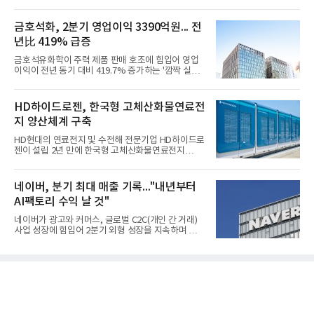
금호석화, 2분기 영업이익 3390억원... 전
년比 419% 급증
금호석유화학이 주력 제품 판매 호조에 힘입어 영업
이익이 전년 동기 대비 419.7% 증가하는 '깜짝 실
적'을 냈다. 금호석유화학은 연결 기준 올해 2분기 영
업이익이 3390억원으로 지난해 동기보다 419.7% 증
가한 것으로 잠정 집계됐다고 7일 공시했다.매출은 2
HD하이드로젠, 한국형 고체산화물연료전
조2682억원으로 지난해 동기 대비 27.9% 증가했다.
지 양산체계 구축
순이익은 3004억원으로 420.4% 늘었다.이번 호실적
은 주력 제품인 NB라텍스와 합성수지 판매 호조가 견
HD현대의 연료전지 및 수전해 전문기업 HD하이드로
인한 것으로 풀이된다. 미국의 중국산 의료용 고무장
젠이 설립 2년 만에 한국형 고체산화물연료전지
갑 관세 인상 이후 동남아 장갑업체의 가동률이 높아
(SOFC, Solid Oxide Fuel Cell) 양산체계를 구축하고
지면서 NB라텍스 수요가 증가했고, 원재료인 부타디
본격적인 시장 공략에 나선다.HD하이드로젠은 최근
엔(BD) 가격 상승분을 제품 가격에 반영하면서 수익
한국전기안전공사(KESCO)로부터 SOFC 발전설비
네이버, 분기 최대 매출 기록..."내년부터
성이 개선됐다.금호석유
‘HD250’과 ‘HD300’, 제조시설에 대한 사용전검사를
AI팩토리 수익 날 것"
완료하고 제품 양산체계 구축했다고 밝혔다.HD250
과 HD300은 각각 249kW급과 285kW급의 중소형 발
네이버가 광고와 커머스, 글로벌 C2C(개인 간 거래)
전용 SOFC 제품이다. 이번 검사를 통해 HD하이드로
사업 성장에 힘입어 2분기 외형 성장을 지속하며 역대
젠은 제품과 제조시설의 전기설비 안전성과 적합성을
최대 매출을 기록했다. AI 검색 서비스 'AI 탭'의 이용
확인받으면서 안정적인 제품 생산과 공급을 위한 기
자 증가와 엔비디아와 추진하는 AI 팩토리를 앞세워
반을 마련했다고 설명했다.SOFC는 600~1000℃의
AI 수익화에도 속도를 내고 있다.네이버는 올해 2분기
고온에서 작동하는 고효율 친환경 발
연결 기준 매출 3조3888억원, 영업이익 5203억원을
기록했다고 7일 밝혔다. 매출은 광고·커머스 등 핵심
사업과 글로벌 C2C 성장에 힘입어 전년 동기 대비
16.2% 증가한 분기 최대 매출을 기록했다. 반면 영업