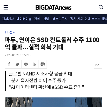
전체기사
데이터이슈
경제
산업
테크놀로지
정치·사회
연예·스포츠
문
IT·전자
파두, 연이은 SSD 컨트롤러 수주 1100
억 돌파…실적 회복 기대
2026-05-28 16:53:15
글로벌 NAND 제조사향 공급 확대
1분기 흑자전환 이어 수주 증가
"AI 데이터센터 확산에 eSSD 수요 증가"