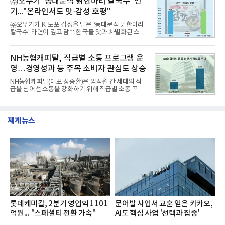
㈜오뚜기 ‘동대문식 닭한마리 칼국수’ 인
수력원자력, 한국석
과거 중형 세단 수준으로 확대된 차체 제원 ▲글로벌
기..."온라인서도 맛·감성 호평"
최고 수준의 안전성 ▲성능과 효율을 동시에 높인 주
행 완성도 ▲첨단 편의 및 디지털 사양 적용 등을 통해
㈜오뚜기가 K-노포 감성을 담은 ‘동대문식 닭한마리
글로벌 준중형 세단의 새로운 기준을 세웠다.아반떼
칼국수’ 라면이 깊고 담백한 국물 맛과 차별화된 스토
는 가솔린 2.0과 1.6 하이브리드 두 가지 파워트레인
리로 출시 초기부터 높은 인기를 얻고 있다고 4일 밝
과 모던, 프리미엄, 인스퍼레이션 세 가지 트림으로
혔다.‘동대문식 닭한마리 칼국수’는 예상을 뛰어넘는
운영된다.◆ 디자인·공간·안전·성능 전반에서 차급을
소비자 호응에 힘입어 지난 7월 13일 첫 선을 보인 지
NH농협캐피탈, 직급별 소통 프로그램 운
넘
단 18일 만에 누적 판매량 50만 개를 돌파하는 성과를
영…경영성과 등 주목 소비자 관심도 상승
거두었다.이번 신제품은 개발진이 전국의 닭한마리
전문점을 직접 찾아 다니며 최적의 육수 비율을 완성
NH농협캐피탈(대표 장종환)은 임직원 간 세대와 직
했다. 자극적이지 않으면서도 깊은 닭육수에 마늘의
급을 넘어선 소통을 강화하기 위해 직급별 소통 프로
개운한 풍미를 더했으며, 국물이 잘 배어들면서도 쫄
그램'너하(NH)고, 나하(NH)고, NH GO!'를 지난 27일
깃한 식감이 살아있는 칼국수 면발을 정교하게 구현
부터 30일까지 서울 원센티널 NH농협캐피탈타워 22
했다는게 회사측의 설명이다.실제 현장 시식 행사에
층에서 운영했다고 31일 밝혔다.이번 프로그램은 경
서도
재계뉴스
영지원부 홍보팀과 2026년 새로이(e)＊가 공동 주관
했으며, ▲팀장·부장(7.27), ▲계장·주임(7.28), ▲과
장·차장(7.29), ▲대리(7.30) 등 직급별로 총 4회에 걸
쳐 진행됐다.참고로 새로이(e)는 NH농협캐피탈 MZ
세대들로(과장~계장) 구성된 자율 참여조직으로, 조
직문화 혁신과 업무 효율성 향상을 위한 다양한 활동
을 추진하며,새로운 변화와 이로운 영향력을 조직전
반에 전파하는 역할
롯데케미칼, 2분기 영업익 1101
문어발 사업서 교훈 얻은 카카오,
억원... "스페셜티 전환 가속"
AI도 핵심 사업 '선택과 집중'