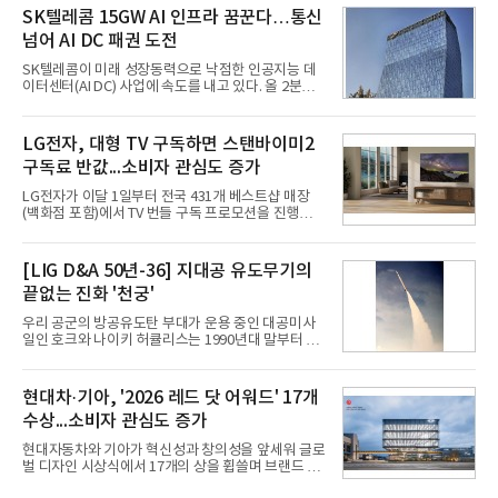
라는 플랫폼 경쟁력을 활용한 AI 에이전트 서비스에
SK텔레콤 15GW AI 인프라 꿈꾼다…통신
집중하는 전략이다. 과거 무리한 사업 확장 과정에서
넘어 AI DC 패권 도전
겪었던 시행착오를 되풀이하지 않고 핵심 역량에 집
중하겠다는 취지로 풀이된다.7일 업계에 따르면 카카
SK텔레콤이 미래 성장동력으로 낙점한 인공지능 데
오는 올해 2분기 연결 기준 매출 2조985억원, 영업이
이터센터(AI DC) 사업에 속도를 내고 있다. 올 2분기
익 2770억원을 기록했다. 전년 동기 대비 매출과 영업
AI 데이터센터 매출이 90% 이상 급증한 데 이어, 오
이익은 각각 9%, 36% 증가해 모두 분기 기준 역대
는 2035년까지 총 15GW(기가와트) 규모의 AI DC를
최대치다. 상반기 기준 매출은 4조405억원, 영업이익
구축하겠다는 대형 청사진을 제시하면서다. 이에 따
LG전자, 대형 TV 구독하면 스탠바이미2
은 4884억
라 경쟁 구도 역시 이동통신사인 KT, LG유플러스를
구독료 반값...소비자 관심도 증가
넘어 네이버, 삼성SDS 등 IT 인프라 기업으로 확장되
고 있다.7일 SK텔레콤에 따르면 회사는 올해 2분기
LG전자가 이달 1일부터 전국 431개 베스트샵 매장
연결 기준 매출 4조 3591억원, 영업이익 5660억원을
(백화점 포함)에서 TV 번들 구독 프로모션을 진행하고
기록했다. 매출은 전년 동기 대비 0.5%, 영업이익은
있다. 대형 TV 구독 시 스탠바이미2 구독료를 반값 할
67.3% 증가한 수치다. AI DC 사업의 성장에 더해 수
인해주는 프로모션이다.대상 제품은 65·77·83형 올
익성 중심 경영, 그리고 지난해 발생한 일회성 비용에
레드, 75·86·100형 마이크로 RGB, 75·86형 미니
[LIG D&A 50년-36] 지대공 유도무기의
따른 기저효과가 실
RGB 등 거실용 TV로 인기가 높은 베스트셀러 TV 20
끝없는 진화 '천궁'
개 모델이며, 동시 구독 계약 시 스탠바이미2(모델명
27LX6TPGA) 구독료를 50% 할인 받을 수 있다. 프로
우리 공군의 방공유도탄 부대가 운용 중인 대공미사
모션 대상 모델과 혜택, 구독료 등 프로모션 세부 사항
일인 호크와 나이키 허큘리스는 1990년대 말부터 성
은 베스트샵 판매 매니저에게 문의하면 자세히 안내
능 면에서 한계를 보이기 시작했다. 이에 따라 정부는
받을 수 있다.LG TV를 구독으로 이용하면 최대 6년까
기존 미사일체계를 대체할 중고도 및 중거리 대공미
지 구독 계약기간 내 무상 A/S를 받을 수 있으며, 이사
사일을 개발하기로 결정했다.처음 KM-SAM 사업으로
현대차·기아, '2026 레드 닷 어워드' 17개
등으로 이전
불린 이 사업의 명칭은 호크(Iron Hawk, 철매)를 대체
수상...소비자 관심도 증가
한다는 의미에서 ‘철매Ⅱ’ 로 정해졌다. 철매Ⅱ 개발
사업은 미사일체계 완성 후인 2011년 ‘천궁(天弓)’으
현대자동차와 기아가 혁신성과 창의성을 앞세워 글로
로 다시 장비명이 바뀌었다. 17개 업체와 관련 기관이
벌 디자인 시상식에서 17개의 상을 휩쓸며 브랜드 경
참여한 가운데 LIG 넥스원은 탐색 개발에서 체계개발
쟁력을 다시 한번 입증했다.현대자동차·기아는 '2026
완료까지 모든 과정에 참여했다. 1976년 호크 미사일