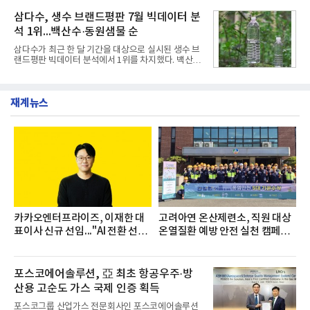
인은 장마와 폭염, 여름휴가 등으로 헌혈 참여가 줄어
을 추진하며,새로운 변화와 이로운 영향력을 조직전
드는 시기에 안정적 혈액 수급에 기여하고 생명나눔
삼다수, 생수 브랜드평판 7월 빅데이터 분
반에 전파하는 역할
문화를 확산하기 위해 마련됐다.캠페인은 종근당 천
석 1위...백산수·동원샘물 순
안공장을 시작으로 ▲효종연구소 ▲종근당바이오 안
산공장 ▲경보제약 아산본사 ▲종근당건강 당진공장
삼다수가 최근 한 달 기간을 대상으로 실시된 생수 브
▲종근당 본사 등 전국 6개 사업장에서 릴레이 방식
랜드평판 빅데이터 분석에서 1위를 차지했다. 백산수
으로 이어졌다.캠페인 기간에는 임직원의 참여를 독
와 동원샘물이 뒤를 이었다.31일 한국기업평판연구
려하기 위해 헌혈 퀴즈와 행운 복권 등 다양한 이벤트
소(소장 구창환)는 국내 소비자들에게 사랑받는 21개
도 진행했다.종근당홀딩스는 임직원들이 기부한 헌혈
생수 브랜드를 대상으로 지난 6월 30일부터 7월 31일
증을 한국백혈병
재계뉴스
까지 수집된 소비자 빅데이터 3,702,555건을 분석한
결과, 삼다수가 브랜드평판지수 1,594,583을 기록하
며 7월 1위에 올랐다고 밝혔다. 분석에 활용된 빅데이
터는 지난 4월(3,435,836건) 대비 7.76% 증가한 수
치다.연구소에 따르면 7월 생수 브랜드평판 순위는 삼
다수, 백산수, 동원샘물, 스파클, 아이시스, 에비앙,
몽베스트, 크리스탈, 풀무원샘물, 평창수, 지리산수,
진로 석수,
카카오엔터프라이즈, 이재한 대
고려아연 온산제련소, 직원 대상
표이사 신규 선임..."AI 전환 선
온열질환 예방 안전 실천 캠페인
도"
실시
포스코에어솔루션, 亞 최초 항공우주·방
산용 고순도 가스 국제 인증 획득
포스코그룹 산업가스 전문회사인 포스코에어솔루션