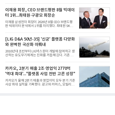
운항 솔루션 ‘오션와이즈’를 운영하고 있다. 별도의
난 2770억원이라고 밝혔다. 매출과 영업이익 모두 분
장비 설치 없이 일고리즘 만으로 선박의 탄소 배출량
기 기준 역대 최대치다. 카카오는 플랫폼 부문 매출이
을 모니터링 및 예측하며, 연료 소비를 최소화하는 운
이재용 회장, CEO 브랜드평판 8월 빅데이
17% 증가하
항 가이드라인을 제공한다.오션와이즈의 핵심 기능은
터 1위...최태원·구광모 회장순
CI(탄소집약도지수) 실시간 관리 예측, 시 기반 최적
항로 추천, 선단 관리 등이다. HD현대오일뱅크와의
이재용 삼성전자 회장이 2026년 8월 CEO 브랜드평
실증에서는 총 13개 구간, 10만6000km 항해를 통해
판 빅데이터 분석에서 1위를 차지했다. 최태원 SK그
평균 5.3%의 연료 질감 효과를 입증했다. 이는 연간 1
룹 회장과 구광모 LG그룹 회장이 뒤를 이었다.6일 한
만t의 연료를 사용하는 선박 1척 기준 약 3억5000만
국기업평판연구소(소장 구창환)는 빅데이터뉴스와
원의 비용 절감에 해당한다.주목할 점은 오션와이즈
함께 60명의 CEO 브랜드를 대상으로 2026년 7월 6
[LIG D&A 50년-35] '신궁' 플랫폼 다양화
의 핵심
일부터 8월 6일까지 수집된 소비자 빅데이터
와 완벽한 국산화 이뤄내
7,395,735건을 분석한 결과, 삼성 이재용 회장이 브
랜드평판지수 1,984,715를 기록하며 8월 1위에 올랐
2010년대 초반부터 LIG넥스원이 개발에 참여하고 생
다고 밝혔다. 분석에 활용된 빅데이터는 지난 7월
산하는 유도무기체계는 진화를 거듭해 갔다. 기존 무
(14,233,797건) 대비 48.04% 감소한 수치다.8월
기체계에 기반한 새로운 기능이 추가되기도 하고, 활
CEO 브랜드평판 30위 순위는 이재용, 최태원, 정의
용도가 떨어지는 재래식 무기를 새롭게 활용하는 방
선, 구광모, 신동빈, 박현주, 이해진, 정원주, 함영주,
안이 강구됐다. 또 핵심 구성품 국산화를 통해 수출상
카카오, 2분기 매출 2조·영업익 2770억
김승연, 이재현, 강호동, 김범수, 양종
의 제약을 해소하고자 노력했다. 이러한 LIG넥스원의
'역대 최대'..."플랫폼 사업 전반 고른 성장"
신기술 개발 성과가 집약된 무기체계가 바로 휴대용
지대공 유도무기 ‘신궁’이다.신궁은 이미 2009년 수
카카오가 올해 2분기 매출과 영업이익 모두 분기 기준
출을 위한 개량형 멀티런처 개발을 완료함으로써 기
사상 최대 실적을 기록했다. 광고와 커머스, 모빌리
능 다양화와 계열화 가능성을 선보인 바 있었다. 이번
티, 페이 등 플랫폼 사업이 고르게 성장하며 실적을 견
엔 기존 K-30 30mm 대공포 비호 체계에 신궁을 장착
인했다.카카오는 6일 연결 기준 올해 2분기 매출 2조
하는 개량사업, 일명 ‘비호복합’ 프로젝트가 2009년
985억원, 영업이익 2770억원을 기록했다고 밝혔다.
부터 진행됐
전년 동기 대비 매출은 9%, 영업이익은 36% 늘어난
수치다. 전년 동기 실적과 증가율은 카카오게임즈와
카카오헬스케어 관련 손익을 중단영업손익으로 반영
한 기준으로 산출됐다. 지난해 2분기 매출은 1조9175