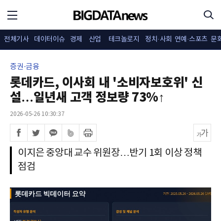
전체기사
데이터이슈
경제
산업
테크놀로지
정치·사회
연예·스포츠
문
증권·금융
롯데카드, 이사회 내 '소비자보호위' 신
설…일년새 고객 정보량 73%↑
2026-05-26 10:30:37
이지은 중앙대 교수 위원장…반기 1회 이상 정책
점검