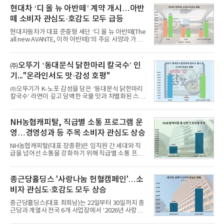
현대차 ‘디 올 뉴 아반떼’ 계약 개시…아반
떼 소비자 관심도·호감도 모두 급등
현대자동차가 대표 준중형 세단 ‘디 올 뉴 아반떼(The
all new AVANTE, 이하 아반떼)’의 주요 사양과 가격
을 공개하고 5일부터 계약을 시작한다고 밝혔다.아반
떼는 6년 만에 선보이는 8세대 완전변경 모델로, ▲정
교한 선과 면을 중심으로 완성한 파격적인 디자인 ▲
㈜오뚜기 ‘동대문식 닭한마리 칼국수’ 인
과거 중형 세단 수준으로 확대된 차체 제원 ▲글로벌
기..."온라인서도 맛·감성 호평"
최고 수준의 안전성 ▲성능과 효율을 동시에 높인 주
행 완성도 ▲첨단 편의 및 디지털 사양 적용 등을 통해
㈜오뚜기가 K-노포 감성을 담은 ‘동대문식 닭한마리
글로벌 준중형 세단의 새로운 기준을 세웠다.아반떼
칼국수’ 라면이 깊고 담백한 국물 맛과 차별화된 스토
는 가솔린 2.0과 1.6 하이브리드 두 가지 파워트레인
리로 출시 초기부터 높은 인기를 얻고 있다고 4일 밝
과 모던, 프리미엄, 인스퍼레이션 세 가지 트림으로
혔다.‘동대문식 닭한마리 칼국수’는 예상을 뛰어넘는
운영된다.◆ 디자인·공간·안전·성능 전반에서 차급을
소비자 호응에 힘입어 지난 7월 13일 첫 선을 보인 지
NH농협캐피탈, 직급별 소통 프로그램 운
넘
단 18일 만에 누적 판매량 50만 개를 돌파하는 성과를
영…경영성과 등 주목 소비자 관심도 상승
거두었다.이번 신제품은 개발진이 전국의 닭한마리
전문점을 직접 찾아 다니며 최적의 육수 비율을 완성
NH농협캐피탈(대표 장종환)은 임직원 간 세대와 직
했다. 자극적이지 않으면서도 깊은 닭육수에 마늘의
급을 넘어선 소통을 강화하기 위해 직급별 소통 프로
개운한 풍미를 더했으며, 국물이 잘 배어들면서도 쫄
그램'너하(NH)고, 나하(NH)고, NH GO!'를 지난 27일
깃한 식감이 살아있는 칼국수 면발을 정교하게 구현
부터 30일까지 서울 원센티널 NH농협캐피탈타워 22
했다는게 회사측의 설명이다.실제 현장 시식 행사에
층에서 운영했다고 31일 밝혔다.이번 프로그램은 경
종근당홀딩스 '사랑나눔 헌혈캠페인'…소
서도
영지원부 홍보팀과 2026년 새로이(e)＊가 공동 주관
비자 관심도·호감도 모두 상승
했으며, ▲팀장·부장(7.27), ▲계장·주임(7.28), ▲과
장·차장(7.29), ▲대리(7.30) 등 직급별로 총 4회에 걸
종근당홀딩스(대표 최희남)는 22일부터 30일까지 종
쳐 진행됐다.참고로 새로이(e)는 NH농협캐피탈 MZ
근당과 계열사 전국 6개 사업장에서 ‘2026년 사랑나
세대들로(과장~계장) 구성된 자율 참여조직으로, 조
눔 헌혈캠페인’을 실시했다고 31일 밝혔다.이번 캠페
직문화 혁신과 업무 효율성 향상을 위한 다양한 활동