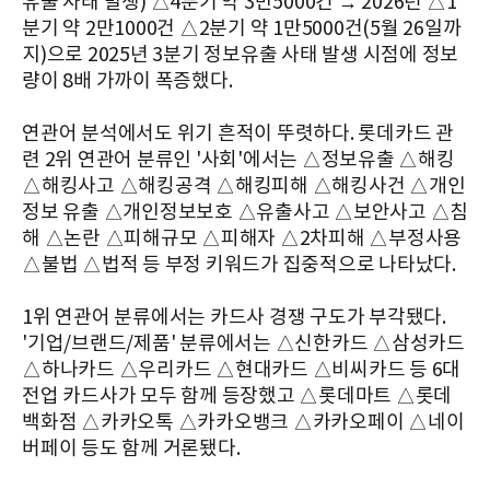
유출 사태 발생) △4분기 약 3만5000건 → 2026년 △1
분기 약 2만1000건 △2분기 약 1만5000건(5월 26일까
지)으로 2025년 3분기 정보유출 사태 발생 시점에 정보
량이 8배 가까이 폭증했다.
연관어 분석에서도 위기 흔적이 뚜렷하다. 롯데카드 관
련 2위 연관어 분류인 '사회'에서는 △정보유출 △해킹
△해킹사고 △해킹공격 △해킹피해 △해킹사건 △개인
정보 유출 △개인정보보호 △유출사고 △보안사고 △침
해 △논란 △피해규모 △피해자 △2차피해 △부정사용
△불법 △법적 등 부정 키워드가 집중적으로 나타났다.
1위 연관어 분류에서는 카드사 경쟁 구도가 부각됐다.
'기업/브랜드/제품' 분류에서는 △신한카드 △삼성카드
△하나카드 △우리카드 △현대카드 △비씨카드 등 6대
전업 카드사가 모두 함께 등장했고 △롯데마트 △롯데
백화점 △카카오톡 △카카오뱅크 △카카오페이 △네이
버페이 등도 함께 거론됐다.