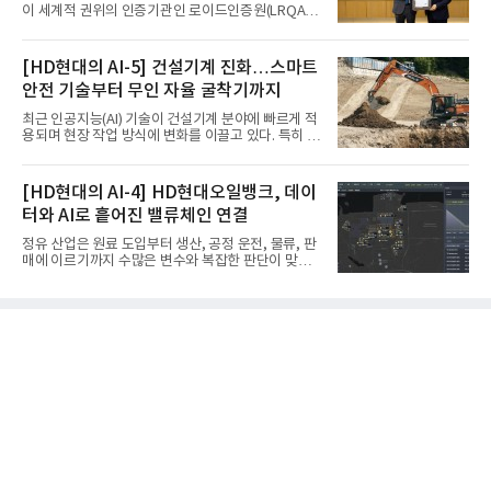
이 세계적 권위의 인증기관인 로이드인증원(LRQA)
으로부터 아시아 지역 최초로 항공우주 및 방산용 고
순도 희귀가스 제조 분야 국제공인 인증인 ‘항공우주·
방산 품질경영시스템(AS9100D)’을 획득했다.포스코
[HD현대의 AI-5] 건설기계 진화…스마트
에어솔루션은 6일 서울 포스코센터에서 김대연 포스
안전 기술부터 무인 자율 굴착기까지
코에어솔루션 대표, 이일형 로이드인증원(LRQA) 한
국지사 대표 등이 참석한 가운데 ‘항공우주·방산 품질
최근 인공지능(AI) 기술이 건설기계 분야에 빠르게 적
경영시스템(AS9100D)’ 인증수여식을 가졌다고 밝혔
용되며 현장 작업 방식에 변화를 이끌고 있다. 특히 무
다.포스코에어솔루션이 획득한 AS9100D는 국제 품
인 자율화 기술은 작업 효율을 획기적으로 높이며 스
질경영시스템 표준(ISO 9001)을 기반으로 항공우주
마트 건설 현장 구현을 앞당기고 있다.HD현대사이트
및 방위산업의 엄격한 특수 요구사항을 반영한 글로
솔루션은 최근 스위스 건설 현장에서 무인 자율 굴착
[HD현대의 AI-4] HD현대오일뱅크, 데이
벌 표준이다. 특히 미세
기를 투입했다. 실제 공사를 진행한 것은 처음으로, 건
터와 AI로 흩어진 밸류체인 연결
설장비 자율화 기술의 새로운 이정표를 제시했다.이
번에 투입된 무인 자율 굴착기는 유럽 대형 건설그룹
정유 산업은 원료 도입부터 생산, 공정 운전, 물류, 판
키바그(KIBAG)의 스위스 투겐 지역 건설 프로젝트에
매에 이르기까지 수많은 변수와 복잡한 판단이 맞물
서 깊이 3m, 폭 12m, 길이 1km 규모의 토목 공사를
리는 구조를 갖고 있다. 작은 변화 하나가 전체 수익성
수행할 예정이다. 해당 장비에는 HD건설기계의 22t
과 운영 효율에 직접적인 영향을 미치는 만큼, 데이터
급 굴착기를 기반으로 HD현대사이트솔루션의 스마
를 얼마나 빠르고 정확하게 연결하고 활용하느냐가
트 굴착기 플랫폼
기업경쟁력을 좌우하는 핵심 요소로 떠오르고 있다.
이러한 환경 속에서 HD현대오일뱅크는 인공지능(AI)
을 단순한 업무 자동화 도구로 보지 않고, 정유사의 밸
류체인(Value Chain) 전반을 연결하고 최적화하는 핵
심 기반으로 활용하고 있다.원유 선택과 도입, 생산계
획, 제품 운영, 물류와 수급, 공정 운전에 이르기까지
각 업무를 개별적으로 바라보는 것이 아니라, 하나의
흐름