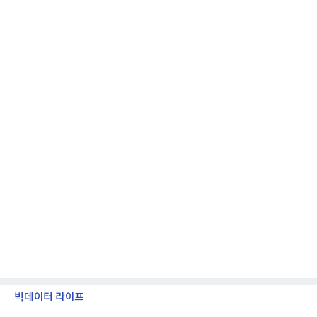
억원, 영업이익은 2039억원이었다.플랫폼 부문 매출
은 1조2303억원으로 전년 동기 대비 17% 증가했다.
카카오톡 내 광고와 커머스 사업을 아우르는 톡비즈
매출은 6432억원
빅데이터 라이프