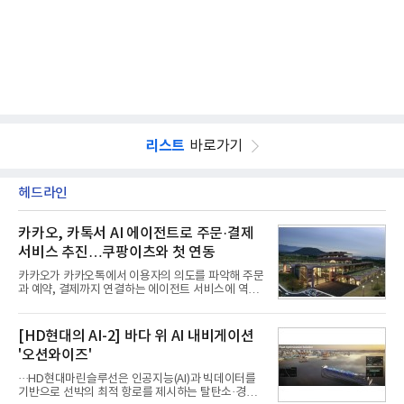
리스트
바로가기
헤드라인
카카오, 카톡서 AI 에이전트로 주문·결제
서비스 추진…쿠팡이츠와 첫 연동
카카오가 카카오톡에서 이용자의 의도를 파악해 주문
과 예약, 결제까지 연결하는 에이전트 서비스에 역량
을 집중한다. 음식 배달을 시작으로 커머스와 예약, 여
행 등으로 적용 범위를 넓혀 AI를 새로운 톡비즈 성장
축으로 만들겠다는 구상이다.정신아 카카오 대표는 6
[HD현대의 AI-2] 바다 위 AI 내비게이션
일 열린 2분기 실적 발표 컨퍼런스콜에서 "AI는 톡비
'오션와이즈'
즈 성장 재점화의 핵심이자 주요 매출원으로 자리 잡
을 것"이라며 이같은 AI 사업 전략을 공개했다. 카카
···HD현대마린슬루선은 인공지능(AI)과 빅데이터를
오는 이날 함께 발표한 2분기 연결 매출이 전년 동기
기반으로 선박의 최적 항로를 제시하는 탈탄소·경제
대비 9% 증가한 2조985억원, 영업이익은 36% 늘어