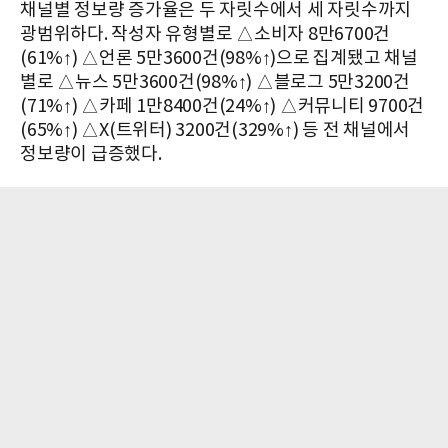
채널별 정보량 증가율은 두 자릿수에서 세 자릿수까지
광범위하다. 작성자 유형별로 △소비자 8만6700건
(61%↑) △언론 5만3600건(98%↑)으로 집계됐고 채널
별로 △뉴스 5만3600건(98%↑) △블로그 5만3200건
(71%↑) △카페 1만8400건(24%↑) △커뮤니티 9700건
(65%↑) △X(트위터) 3200건(329%↑) 등 전 채널에서
정보량이 급증했다.