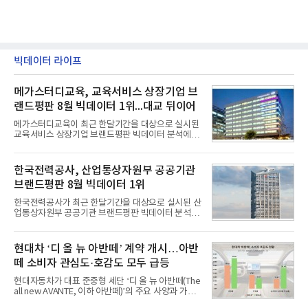
빅데이터 라이프
메가스터디교육, 교육서비스 상장기업 브
랜드평판 8월 빅데이터 1위...대교 뒤이어
메가스터디교육이 최근 한달기간을 대상으로 실시된
교육서비스 상장기업 브랜드평판 빅데이터 분석에서
1위를 차지했다. 대교와 디지털대상이 뒤를 이었다.7
일 한국기업평판연구소(소장 구창환)는 국내 교육서
비스 상장기업 브랜드를 대상으로 지난 7월 7일부터
한국전력공사, 산업통상자원부 공공기관
8월 7일까지 수집된 소비자 빅데이터 10,074,233건
브랜드평판 8월 빅데이터 1위
을 분석한 결과, 메가스터디교육이 브랜드평판지수
1,710,926을 기록하며 8월 1위에 올랐다고 밝혔다.
한국전력공사가 최근 한달기간을 대상으로 실시된 산
분석에 활용된 빅데이터는 지난 7월(9,491,206건) 대
업통상자원부 공공기관 브랜드평판 빅데이터 분석에
비 6.14% 증가한 수치로, 교육서비스 상장기업 브랜
서 1위를 차지했다. 한국가스공사와 한국수력원자력
드에 대한 소비자 관심이 확대됐다.연구소에 따르면 8
이 순으로 뒤를 이었다.7일 한국기업평판연구소(소장
월 교육서비스 상장기업 브랜드평판 순위는 메가스터
구창환)는 산업통상자원부 공공기관 41개 브랜드를
현대차 ‘디 올 뉴 아반떼’ 계약 개시…아반
디교육, 대교, 디지
대상으로 지난 7월 7일부터 8월 7일까지 수집된 소비
떼 소비자 관심도·호감도 모두 급등
자 빅데이터 91,102,549건을 분석한 결과, 한국전력
공사가 브랜드평판지수 10,670,633을 기록하며 8월
현대자동차가 대표 준중형 세단 ‘디 올 뉴 아반떼(The
1위에 올랐다고 밝혔다. 분석에 활용된 빅데이터는 지
all new AVANTE, 이하 아반떼)’의 주요 사양과 가격
난 7월(88,893,823건) 대비 2.48% 증가한 수치다.연
을 공개하고 5일부터 계약을 시작한다고 밝혔다.아반
구소에 따르면 8월 산업통상자원부 공공기관 브랜드