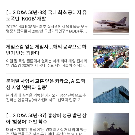
TV와 생활가전 등 전통적인 소비자 시장이 성숙기에
접어든 가운데 삼성전자는 AI 반도체를 중심으로 데
이터센터 생태계 공략을 강화하고 LG전자는 냉각솔
[LIG D&A 50년-38] 국내 최초 공대지 유
루션·전장·로봇 등 기업용 솔루션 사업 확대에 속도를
도폭탄 'KGGB' 개발
내고 있다.9일 업계에 따르면 LG전자는 2분기 생활가
전과 프리미엄 제품 경쟁력에 더해 B2B 사업 확대 효
2012년 4월 KGGB는 최초 실사격에서 목표물을 모두
과로 수익성을 방어한 반면 삼성전자는 디바이스경험
명중시킴으로써 2007년 국방과학연구소(ADD) 주관
(DX) 부문의 TV·생활가전 수익성이 악화됐다. 대신 삼
으로 시작된 KGGB 개발사업에 LIG넥스원은 시제업
성은 AI 메모리 등 반도체 사업을 중심으로 새로운 성
체로 참여했다. 체계개발에는 총 400여억 원의 개발
장 동력을 확보하는 데 집중하고 있다.LG전자는 B2B
비와 62개월의 기간이 소요됐다. 한국형 GPS 유도폭
게임스컴 앞둔 게임사…해외 공략으로 하
사업 확대
탄 KGGB(Korea GPS Guided Bomb)는 국내 최초
반기 반등 꾀한다
의 공대지 유도폭탄으로 2012년에 최종 전투용 적합
판정을 받았다.우리 공군이 운용하는 모든 전투기에
이달 말 독일 쾰른에서 열리는 세계 최대 게임 전시회
탑재할 수 있는 KGGB는 일반목적폭탄(General
'게임스컴 2026'에서 국내 주요 게임사들이 신작과 글
Purpose Bomb)에 장착하여 운용토록 개발됐다.이
로벌 전략을 공개한다. 상반기 게임사들의 실적이 업
는 현재 군에서 보유하고 있는 상당량의 일반목적폭
체별로 엇갈린 가운데 하반기 신작 흥행과 해외 시장
탄을 활용하기 위한 취지였다.항공기에 장착된 KGGB
성과가 실적을 좌우할 핵심 변수로 떠오르고 있다.8일
문어발 사업서 교훈 얻은 카카오, AI도 핵
는 조종사가 휴대하는 명령통신장치(PDU, P
업계에 따르면 올해 상반기 게임업계는 기업별 성적
심 사업 '선택과 집중'
표가 크게 갈렸다. 대표적으로 크래프톤은 'PUBG: 배
틀그라운드'의 안정적인 성장에 힘입어 상반기 연결
분기 최대 실적을 기록한 카카오가 성장 전략으로 추
기준 매출 2조6616억원, 영업이익 9725억원으로 역
진하는 인공지능(AI) 사업에서도 ‘선택과 집중’ 기조
대 최대 실적을 기록했다. 엔씨도 올해 출시한 '아이온
를 강화하고 있다. 경쟁사들이 AI 데이터센터 등 인프
2' 등에 힘입어 호실적을 거둘 것으로 전망된다.반면
라 투자에 나서는 것과 달리, 카카오는 ‘카카오톡’이
넷마블은 2분기 매출이 증가했지만 영업이익은 전년
라는 플랫폼 경쟁력을 활용한 AI 에이전트 서비스에
[LIG D&A 50년-37] 홍상어 성공 발판 삼
동기 대
집중하는 전략이다. 과거 무리한 사업 확장 과정에서
아 '범상어' 개발 착수
겪었던 시행착오를 되풀이하지 않고 핵심 역량에 집
중하겠다는 취지로 풀이된다.7일 업계에 따르면 카카
대잠무기체계 ‘홍상어’는 경어뢰 사정거리 밖에 있는
오는 올해 2분기 연결 기준 매출 2조985억원, 영업이
적 잠수함을 공격하는 무기이다. 홍상어는 2010년 넥