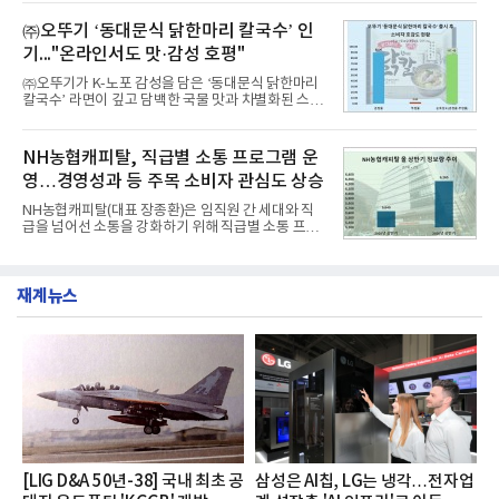
떼는 6년 만에 선보이는 8세대 완전변경 모델로, ▲정
평판 30위 순위는 한국전력공사, 한국가스공사, 한국
교한 선과 면을 중심으로 완성한 파격적인 디자인 ▲
㈜오뚜기 ‘동대문식 닭한마리 칼국수’ 인
수력원자력, 한국석
과거 중형 세단 수준으로 확대된 차체 제원 ▲글로벌
기..."온라인서도 맛·감성 호평"
최고 수준의 안전성 ▲성능과 효율을 동시에 높인 주
행 완성도 ▲첨단 편의 및 디지털 사양 적용 등을 통해
㈜오뚜기가 K-노포 감성을 담은 ‘동대문식 닭한마리
글로벌 준중형 세단의 새로운 기준을 세웠다.아반떼
칼국수’ 라면이 깊고 담백한 국물 맛과 차별화된 스토
는 가솔린 2.0과 1.6 하이브리드 두 가지 파워트레인
리로 출시 초기부터 높은 인기를 얻고 있다고 4일 밝
과 모던, 프리미엄, 인스퍼레이션 세 가지 트림으로
혔다.‘동대문식 닭한마리 칼국수’는 예상을 뛰어넘는
운영된다.◆ 디자인·공간·안전·성능 전반에서 차급을
소비자 호응에 힘입어 지난 7월 13일 첫 선을 보인 지
NH농협캐피탈, 직급별 소통 프로그램 운
넘
단 18일 만에 누적 판매량 50만 개를 돌파하는 성과를
영…경영성과 등 주목 소비자 관심도 상승
거두었다.이번 신제품은 개발진이 전국의 닭한마리
전문점을 직접 찾아 다니며 최적의 육수 비율을 완성
NH농협캐피탈(대표 장종환)은 임직원 간 세대와 직
했다. 자극적이지 않으면서도 깊은 닭육수에 마늘의
급을 넘어선 소통을 강화하기 위해 직급별 소통 프로
개운한 풍미를 더했으며, 국물이 잘 배어들면서도 쫄
그램'너하(NH)고, 나하(NH)고, NH GO!'를 지난 27일
깃한 식감이 살아있는 칼국수 면발을 정교하게 구현
부터 30일까지 서울 원센티널 NH농협캐피탈타워 22
했다는게 회사측의 설명이다.실제 현장 시식 행사에
층에서 운영했다고 31일 밝혔다.이번 프로그램은 경
서도
재계뉴스
영지원부 홍보팀과 2026년 새로이(e)＊가 공동 주관
했으며, ▲팀장·부장(7.27), ▲계장·주임(7.28), ▲과
장·차장(7.29), ▲대리(7.30) 등 직급별로 총 4회에 걸
쳐 진행됐다.참고로 새로이(e)는 NH농협캐피탈 MZ
세대들로(과장~계장) 구성된 자율 참여조직으로, 조
직문화 혁신과 업무 효율성 향상을 위한 다양한 활동
을 추진하며,새로운 변화와 이로운 영향력을 조직전
반에 전파하는 역할
[LIG D&A 50년-38] 국내 최초 공
삼성은 AI칩, LG는 냉각…전자업