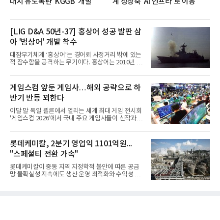
대지 유도폭탄 'KGGB' 개발
계 성장축 'AI 인프라'로 이동
[LIG D&A 50년-37] 홍상어 성공 발판 삼
아 '범상어' 개발 착수
대잠무기체계 ‘홍상어’는 경어뢰 사정거리 밖에 있는
적 잠수함을 공격하는 무기이다. 홍상어는 2010년 넥
스원퓨처 시절 진해하우스에서 최초 생산돼 전력화가
이뤄졌다. 이후 2012년 한국형 구축함(KDX-1) 이상
의 함정에 실전 배치됐다.그해 7월 해군은 동해상에서
게임스컴 앞둔 게임사…해외 공략으로 하
성능 검증을 위해 홍상어 시험발사를 실시했다. 이때
반기 반등 꾀한다
홍상어가 목표 지점에서 입수한 후 표적을 타격하지
못하고 물속에서 멈춰버리는 예상 밖의 일이 벌어졌
이달 말 독일 쾰른에서 열리는 세계 최대 게임 전시회
다. 2차 품질확인 사격 시험에서도 만족스러운 결과를
'게임스컴 2026'에서 국내 주요 게임사들이 신작과 글
얻지 못했다. 완벽한 신뢰성 확보를 위해 LIG넥스원은
로벌 전략을 공개한다. 상반기 게임사들의 실적이 업
국방과학연구소(ADD) 테스크포스(TF)와 합심해 본
체별로 엇갈린 가운데 하반기 신작 흥행과 해외 시장
격적인 개선 작업에 착수했다.홍상어 유도탄의 모든
성과가 실적을 좌우할 핵심 변수로 떠오르고 있다.8일
롯데케미칼, 2분기 영업익 1101억원...
분야를
업계에 따르면 올해 상반기 게임업계는 기업별 성적
"스페셜티 전환 가속"
표가 크게 갈렸다. 대표적으로 크래프톤은 'PUBG: 배
틀그라운드'의 안정적인 성장에 힘입어 상반기 연결
롯데케미칼이 중동 지역 지정학적 불안에 따른 공급
기준 매출 2조6616억원, 영업이익 9725억원으로 역
망 불확실성 지속에도 생산 운영 최적화와 수익성 중
대 최대 실적을 기록했다. 엔씨도 올해 출시한 '아이온
심의 사업 운영을 통해 전분기에 이어 흑자 기조를 이
2' 등에 힘입어 호실적을 거둘 것으로 전망된다.반면
어갔다.롯데케미칼이 2026년 2분기 연결 기준 매출
넷마블은 2분기 매출이 증가했지만 영업이익은 전년
액 5조6864억원, 영업이익 1101억원을 기록했다고 7
동기 대
일 밝혔다. 사업별로는 기초화학 부문(롯데케미칼 기
초소재사업·LC타이탄·LC USA·롯데대산석화)이 매
출 3조9403억원, 영업이익 23억원을 기록했다. 정기