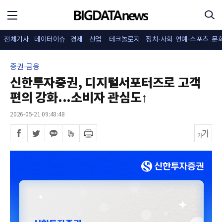
전체기사
데이터이슈
경제
산업
테크놀로지
정치·사회
연예·스포츠
문
증권·금융
신한투자증권, 디지털서포터즈로 고객
편의 강화...소비자 관심도↑
2026-05-21 09:48:48