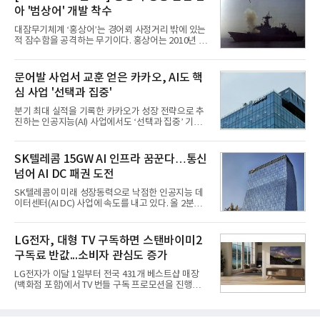
업계에 따르면 올해 상반기 게임업계는 기업별 성적
아 '범상어' 개발 착수
표가 크게 갈렸다. 대표적으로 크래프톤은 'PUBG: 배
틀그라운드'의 안정적인 성장에 힘입어 상반기 연결
대잠무기체계 ‘홍상어’는 경어뢰 사정거리 밖에 있는
기준 매출 2조6616억원, 영업이익 9725억원으로 역
적 잠수함을 공격하는 무기이다. 홍상어는 2010년 넥
대 최대 실적을 기록했다. 엔씨도 올해 출시한 '아이온
스원퓨처 시절 진해하우스에서 최초 생산돼 전력화가
2' 등에 힘입어 호실적을 거둘 것으로 전망된다.반면
이뤄졌다. 이후 2012년 한국형 구축함(KDX-1) 이상
넷마블은 2분기 매출이 증가했지만 영업이익은 전년
의 함정에 실전 배치됐다.그해 7월 해군은 동해상에서
문어발 사업서 교훈 얻은 카카오, AI도 핵
동기 대
성능 검증을 위해 홍상어 시험발사를 실시했다. 이때
심 사업 '선택과 집중'
홍상어가 목표 지점에서 입수한 후 표적을 타격하지
못하고 물속에서 멈춰버리는 예상 밖의 일이 벌어졌
분기 최대 실적을 기록한 카카오가 성장 전략으로 추
다. 2차 품질확인 사격 시험에서도 만족스러운 결과를
진하는 인공지능(AI) 사업에서도 ‘선택과 집중’ 기조
얻지 못했다. 완벽한 신뢰성 확보를 위해 LIG넥스원은
를 강화하고 있다. 경쟁사들이 AI 데이터센터 등 인프
국방과학연구소(ADD) 테스크포스(TF)와 합심해 본
라 투자에 나서는 것과 달리, 카카오는 ‘카카오톡’이
격적인 개선 작업에 착수했다.홍상어 유도탄의 모든
라는 플랫폼 경쟁력을 활용한 AI 에이전트 서비스에
SK텔레콤 15GW AI 인프라 꿈꾼다…통신
분야를
집중하는 전략이다. 과거 무리한 사업 확장 과정에서
넘어 AI DC 패권 도전
겪었던 시행착오를 되풀이하지 않고 핵심 역량에 집
중하겠다는 취지로 풀이된다.7일 업계에 따르면 카카
SK텔레콤이 미래 성장동력으로 낙점한 인공지능 데
오는 올해 2분기 연결 기준 매출 2조985억원, 영업이
이터센터(AI DC) 사업에 속도를 내고 있다. 올 2분기
익 2770억원을 기록했다. 전년 동기 대비 매출과 영업
AI 데이터센터 매출이 90% 이상 급증한 데 이어, 오
이익은 각각 9%, 36% 증가해 모두 분기 기준 역대
는 2035년까지 총 15GW(기가와트) 규모의 AI DC를
최대치다. 상반기 기준 매출은 4조405억원, 영업이익
구축하겠다는 대형 청사진을 제시하면서다. 이에 따
LG전자, 대형 TV 구독하면 스탠바이미2
은 4884억
라 경쟁 구도 역시 이동통신사인 KT, LG유플러스를
구독료 반값...소비자 관심도 증가
넘어 네이버, 삼성SDS 등 IT 인프라 기업으로 확장되
고 있다.7일 SK텔레콤에 따르면 회사는 올해 2분기
LG전자가 이달 1일부터 전국 431개 베스트샵 매장
연결 기준 매출 4조 3591억원, 영업이익 5660억원을
(백화점 포함)에서 TV 번들 구독 프로모션을 진행하고
기록했다. 매출은 전년 동기 대비 0.5%, 영업이익은
있다. 대형 TV 구독 시 스탠바이미2 구독료를 반값 할
67.3% 증가한 수치다. AI DC 사업의 성장에 더해 수
인해주는 프로모션이다.대상 제품은 65·77·83형 올
익성 중심 경영, 그리고 지난해 발생한 일회성 비용에
레드, 75·86·100형 마이크로 RGB, 75·86형 미니