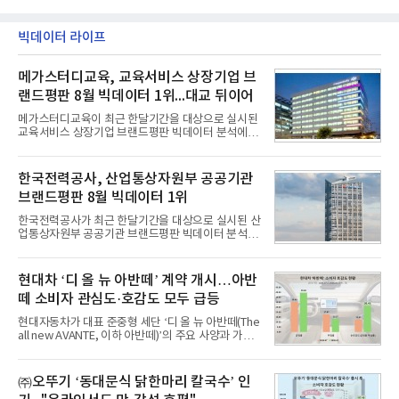
빅데이터 라이프
메가스터디교육, 교육서비스 상장기업 브
랜드평판 8월 빅데이터 1위...대교 뒤이어
메가스터디교육이 최근 한달기간을 대상으로 실시된
교육서비스 상장기업 브랜드평판 빅데이터 분석에서
1위를 차지했다. 대교와 디지털대상이 뒤를 이었다.7
일 한국기업평판연구소(소장 구창환)는 국내 교육서
비스 상장기업 브랜드를 대상으로 지난 7월 7일부터
한국전력공사, 산업통상자원부 공공기관
8월 7일까지 수집된 소비자 빅데이터 10,074,233건
브랜드평판 8월 빅데이터 1위
을 분석한 결과, 메가스터디교육이 브랜드평판지수
1,710,926을 기록하며 8월 1위에 올랐다고 밝혔다.
한국전력공사가 최근 한달기간을 대상으로 실시된 산
분석에 활용된 빅데이터는 지난 7월(9,491,206건) 대
업통상자원부 공공기관 브랜드평판 빅데이터 분석에
비 6.14% 증가한 수치로, 교육서비스 상장기업 브랜
서 1위를 차지했다. 한국가스공사와 한국수력원자력
드에 대한 소비자 관심이 확대됐다.연구소에 따르면 8
이 순으로 뒤를 이었다.7일 한국기업평판연구소(소장
월 교육서비스 상장기업 브랜드평판 순위는 메가스터
구창환)는 산업통상자원부 공공기관 41개 브랜드를
현대차 ‘디 올 뉴 아반떼’ 계약 개시…아반
디교육, 대교, 디지
대상으로 지난 7월 7일부터 8월 7일까지 수집된 소비
떼 소비자 관심도·호감도 모두 급등
자 빅데이터 91,102,549건을 분석한 결과, 한국전력
공사가 브랜드평판지수 10,670,633을 기록하며 8월
현대자동차가 대표 준중형 세단 ‘디 올 뉴 아반떼(The
1위에 올랐다고 밝혔다. 분석에 활용된 빅데이터는 지
all new AVANTE, 이하 아반떼)’의 주요 사양과 가격
난 7월(88,893,823건) 대비 2.48% 증가한 수치다.연
을 공개하고 5일부터 계약을 시작한다고 밝혔다.아반
구소에 따르면 8월 산업통상자원부 공공기관 브랜드
떼는 6년 만에 선보이는 8세대 완전변경 모델로, ▲정
평판 30위 순위는 한국전력공사, 한국가스공사, 한국
교한 선과 면을 중심으로 완성한 파격적인 디자인 ▲
㈜오뚜기 ‘동대문식 닭한마리 칼국수’ 인
수력원자력, 한국석
과거 중형 세단 수준으로 확대된 차체 제원 ▲글로벌