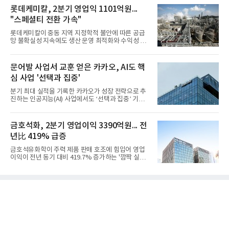
롯데케미칼, 2분기 영업익 1101억원...
"스페셜티 전환 가속"
롯데케미칼이 중동 지역 지정학적 불안에 따른 공급
망 불확실성 지속에도 생산 운영 최적화와 수익성 중
심의 사업 운영을 통해 전분기에 이어 흑자 기조를 이
어갔다.롯데케미칼이 2026년 2분기 연결 기준 매출
액 5조6864억원, 영업이익 1101억원을 기록했다고 7
문어발 사업서 교훈 얻은 카카오, AI도 핵
일 밝혔다. 사업별로는 기초화학 부문(롯데케미칼 기
심 사업 '선택과 집중'
초소재사업·LC타이탄·LC USA·롯데대산석화)이 매
출 3조9403억원, 영업이익 23억원을 기록했다. 정기
분기 최대 실적을 기록한 카카오가 성장 전략으로 추
보수 영향과 원료 가격 변동에 따른 래깅 효과로 전분
진하는 인공지능(AI) 사업에서도 ‘선택과 집중’ 기조
기 대비 수익성은 둔화됐지만 흑자 전환 흐름을 유지
를 강화하고 있다. 경쟁사들이 AI 데이터센터 등 인프
했다.첨단소재 부문은 매출 1조1551억원, 영업이익
라 투자에 나서는 것과 달리, 카카오는 ‘카카오톡’이
1325억원을 기록했다. 주요 제품의 스프레드 확대와
라는 플랫폼 경쟁력을 활용한 AI 에이전트 서비스에
금호석화, 2분기 영업이익 3390억원... 전
우호적인 환율 효과
집중하는 전략이다. 과거 무리한 사업 확장 과정에서
년比 419% 급증
겪었던 시행착오를 되풀이하지 않고 핵심 역량에 집
중하겠다는 취지로 풀이된다.7일 업계에 따르면 카카
금호석유화학이 주력 제품 판매 호조에 힘입어 영업
오는 올해 2분기 연결 기준 매출 2조985억원, 영업이
이익이 전년 동기 대비 419.7% 증가하는 '깜짝 실
익 2770억원을 기록했다. 전년 동기 대비 매출과 영업
적'을 냈다. 금호석유화학은 연결 기준 올해 2분기 영
이익은 각각 9%, 36% 증가해 모두 분기 기준 역대
업이익이 3390억원으로 지난해 동기보다 419.7% 증
최대치다. 상반기 기준 매출은 4조405억원, 영업이익
가한 것으로 잠정 집계됐다고 7일 공시했다.매출은 2
은 4884억
조2682억원으로 지난해 동기 대비 27.9% 증가했다.
순이익은 3004억원으로 420.4% 늘었다.이번 호실적
은 주력 제품인 NB라텍스와 합성수지 판매 호조가 견
인한 것으로 풀이된다. 미국의 중국산 의료용 고무장
갑 관세 인상 이후 동남아 장갑업체의 가동률이 높아
지면서 NB라텍스 수요가 증가했고, 원재료인 부타디