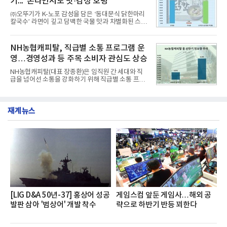
기..."온라인서도 맛·감성 호평"
최고 수준의 안전성 ▲성능과 효율을 동시에 높인 주
행 완성도 ▲첨단 편의 및 디지털 사양 적용 등을 통해
㈜오뚜기가 K-노포 감성을 담은 ‘동대문식 닭한마리
글로벌 준중형 세단의 새로운 기준을 세웠다.아반떼
칼국수’ 라면이 깊고 담백한 국물 맛과 차별화된 스토
는 가솔린 2.0과 1.6 하이브리드 두 가지 파워트레인
리로 출시 초기부터 높은 인기를 얻고 있다고 4일 밝
과 모던, 프리미엄, 인스퍼레이션 세 가지 트림으로
혔다.‘동대문식 닭한마리 칼국수’는 예상을 뛰어넘는
운영된다.◆ 디자인·공간·안전·성능 전반에서 차급을
소비자 호응에 힘입어 지난 7월 13일 첫 선을 보인 지
NH농협캐피탈, 직급별 소통 프로그램 운
넘
단 18일 만에 누적 판매량 50만 개를 돌파하는 성과를
영…경영성과 등 주목 소비자 관심도 상승
거두었다.이번 신제품은 개발진이 전국의 닭한마리
전문점을 직접 찾아 다니며 최적의 육수 비율을 완성
NH농협캐피탈(대표 장종환)은 임직원 간 세대와 직
했다. 자극적이지 않으면서도 깊은 닭육수에 마늘의
급을 넘어선 소통을 강화하기 위해 직급별 소통 프로
개운한 풍미를 더했으며, 국물이 잘 배어들면서도 쫄
그램'너하(NH)고, 나하(NH)고, NH GO!'를 지난 27일
깃한 식감이 살아있는 칼국수 면발을 정교하게 구현
부터 30일까지 서울 원센티널 NH농협캐피탈타워 22
했다는게 회사측의 설명이다.실제 현장 시식 행사에
층에서 운영했다고 31일 밝혔다.이번 프로그램은 경
서도
재계뉴스
영지원부 홍보팀과 2026년 새로이(e)＊가 공동 주관
했으며, ▲팀장·부장(7.27), ▲계장·주임(7.28), ▲과
장·차장(7.29), ▲대리(7.30) 등 직급별로 총 4회에 걸
쳐 진행됐다.참고로 새로이(e)는 NH농협캐피탈 MZ
세대들로(과장~계장) 구성된 자율 참여조직으로, 조
직문화 혁신과 업무 효율성 향상을 위한 다양한 활동
을 추진하며,새로운 변화와 이로운 영향력을 조직전
반에 전파하는 역할
[LIG D&A 50년-37] 홍상어 성공
게임스컴 앞둔 게임사…해외 공
발판 삼아 '범상어' 개발 착수
략으로 하반기 반등 꾀한다