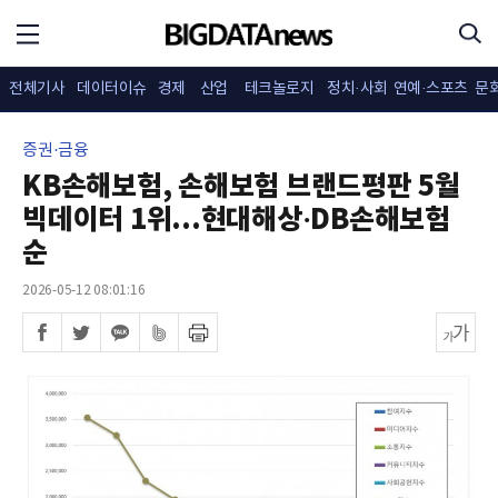
전체기사
데이터이슈
경제
산업
테크놀로지
정치·사회
연예·스포츠
문
증권·금융
KB손해보험, 손해보험 브랜드평판 5월
빅데이터 1위...현대해상·DB손해보험
순
2026-05-12 08:01:16