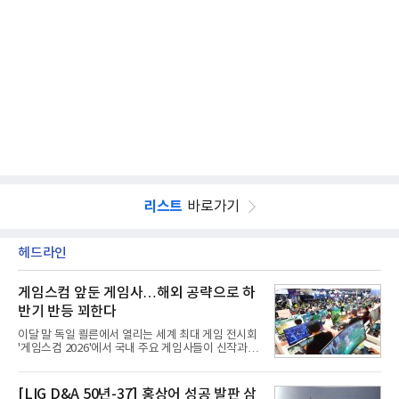
리스트
바로가기
헤드라인
게임스컴 앞둔 게임사…해외 공략으로 하
반기 반등 꾀한다
이달 말 독일 쾰른에서 열리는 세계 최대 게임 전시회
'게임스컴 2026'에서 국내 주요 게임사들이 신작과 글
로벌 전략을 공개한다. 상반기 게임사들의 실적이 업
체별로 엇갈린 가운데 하반기 신작 흥행과 해외 시장
성과가 실적을 좌우할 핵심 변수로 떠오르고 있다.8일
[LIG D&A 50년-37] 홍상어 성공 발판 삼