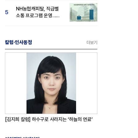
감성 호평"
NH농협캐피탈, 직급별
5
소통 프로그램 운영…
경영성과 등 주목 소비자
관심도 상승
칼럼·인사동정
더보기
[김지희 칼럼] 하수구로 사라지는 ‘하늘의 연료’