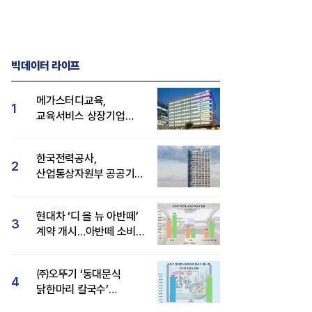
빅데이터 라이프
메가스터디교육,
1
교육서비스 상장기업
브랜드평판 8월 빅데이터
1위...대교 뒤이어
한국전력공사,
2
산업통상자원부 공공기관
브랜드평판 8월 빅데이터
1위
현대차 ‘디 올 뉴 아반떼’
3
계약 개시…아반떼 소비자
관심도·호감도 모두 급등
㈜오뚜기 ‘동대문식
4
닭한마리 칼국수’
인기..."온라인서도 맛·