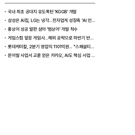
국내 최초 공대지 유도폭탄 'KGGB' 개발
삼성은 AI칩, LG는 냉각…전자업계 성장축 'AI 인프라'로 이동
홍상어 성공 발판 삼아 '범상어' 개발 착수
게임스컴 앞둔 게임사…해외 공략으로 하반기 반등 꾀한다
롯데케미칼, 2분기 영업익 1101억원... "스페셜티 전환 가속"
문어발 사업서 교훈 얻은 카카오, AI도 핵심 사업 '선택과 집중'