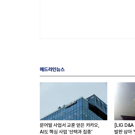
헤드라인뉴스
임사…해외
문어발 사업서 교훈 얻은 카카오,
[LIG D&
반등 꾀한다
AI도 핵심 사업 '선택과 집중'
발판 삼아 