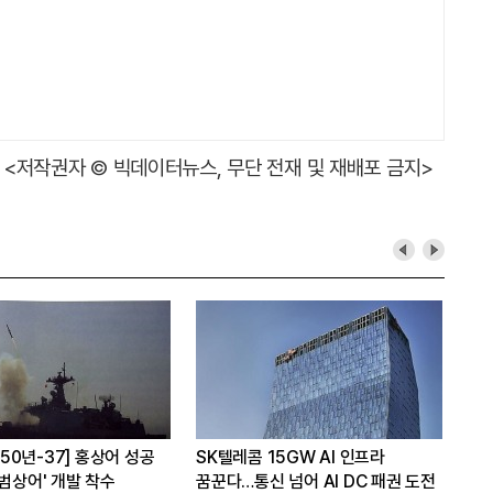
<저작권자 © 빅데이터뉴스, 무단 전재 및 재배포 금지>
A 50년-37] 홍상어 성공
SK텔레콤 15GW AI 인프라
LG
'범상어' 개발 착수
꿈꾼다…통신 넘어 AI DC 패권 도전
스탠