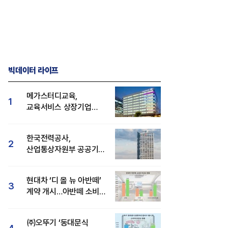
빅데이터 라이프
메가스터디교육,
1
교육서비스 상장기업
브랜드평판 8월 빅데이터
1위...대교 뒤이어
한국전력공사,
2
산업통상자원부 공공기관
브랜드평판 8월 빅데이터
1위
현대차 ‘디 올 뉴 아반떼’
3
계약 개시…아반떼 소비자
관심도·호감도 모두 급등
㈜오뚜기 ‘동대문식