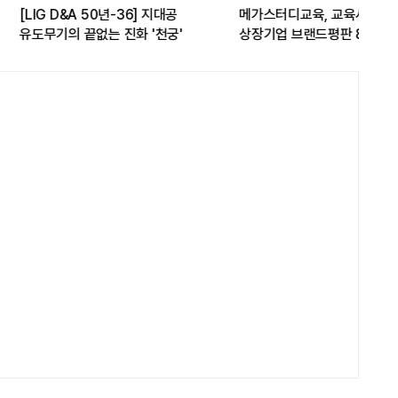
A 50년-36] 지대공
메가스터디교육, 교육서비스
현대
끝없는 진화 '천궁'
상장기업 브랜드평판 8월 빅데이터
17
1위...대교 뒤이어