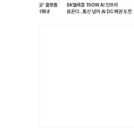
35] '신궁' 플랫폼
SK텔레콤 15GW AI 인프라
[LIG D&
국산화 이뤄내
꿈꾼다…통신 넘어 AI DC 패권 도전
유도무기의 