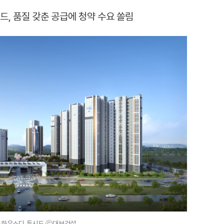
드, 품질 갖춘 공급에 청약 수요 쏠림
 하우스디 투시도 ⓒ대보건설