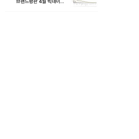
브랜드평판 4월 빅데이터
분석 1위..."평판지수도
상승"