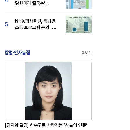
4
닭한마리 칼국수’
인기..."온라인서도 맛·
감성 호평"
NH농협캐피탈, 직급별
5
소통 프로그램 운영…
경영성과 등 주목 소비자
관심도 상승
칼럼·인사동정
더보기
[김지희 칼럼] 하수구로 사라지는 ‘하늘의 연료’