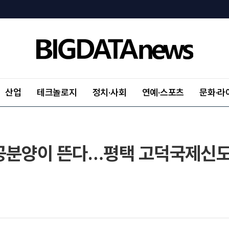
산업
테크놀로지
정치·사회
연예·스포츠
문화·라
공분양이 뜬다…평택 고덕국제신도시