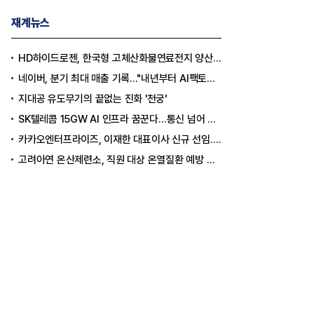
재계뉴스
HD하이드로젠, 한국형 고체산화물연료전지 양산체계 구축
네이버, 분기 최대 매출 기록..."내년부터 AI팩토리 수익 날 것"
지대공 유도무기의 끝없는 진화 '천궁'
SK텔레콤 15GW AI 인프라 꿈꾼다…통신 넘어 AI DC 패권 도전
카카오엔터프라이즈, 이재한 대표이사 신규 선임..."AI 전환 선도"
고려아연 온산제련소, 직원 대상 온열질환 예방 안전 실천 캠페인 실시