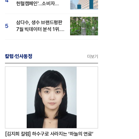
4
헌혈캠페인'…소비자
관심도·호감도 모두 상승
삼다수, 생수 브랜드평판
5
7월 빅데이터 분석 1위...
백산수·동원샘물 순
칼럼·인사동정
더보기
[김지희 칼럼] 하수구로 사라지는 ‘하늘의 연료’