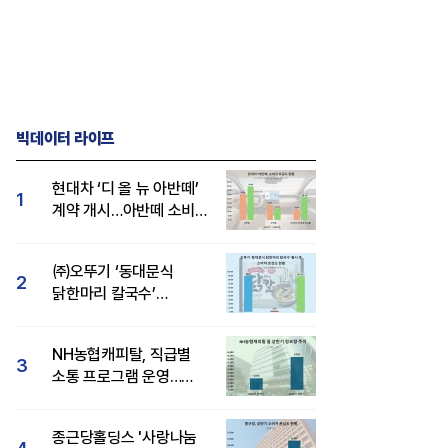
빅데이터 라이프
현대차 ‘디 올 뉴 아반떼’
1
계약 개시…아반떼 소비자
관심도·호감도 모두 급등
㈜오뚜기 ‘동대문식
2
닭한마리 칼국수’
인기..."온라인서도 맛·
감성 호평"
NH농협캐피탈, 직급별
3
소통 프로그램 운영…
경영성과 등 주목 소비자
관심도 상승
종근당홀딩스 '사랑나눔