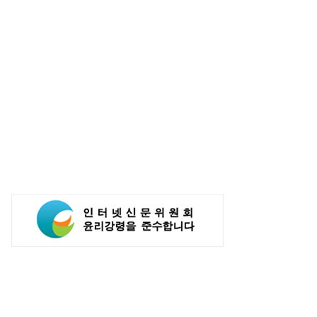
전자, 갤럭시 Z 폴드8·플립8
네카오 실적 발표 초읽기... 실적 호조
 출시...갤럭시워치 울트라2·
전망에도 시장 관심은 'AI'
치9도 출격