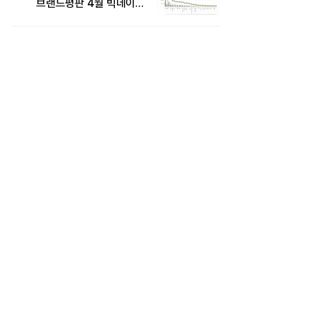
브랜드평판 4월 빅데이터
분석 1위..."평판지수도
상승"