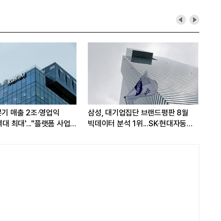
분기 매출 2조·영업익
삼성, 대기업집단 브랜드평판 8월
삼성
역대 최대'..."플랫폼 사업
빅데이터 분석 1위...SK·현대자동차
7일
성장"
순
워