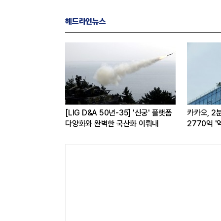
헤드라인뉴스
O 브랜드평판 8월
[LIG D&A 50년-35] '신궁' 플랫폼
카카오, 2
최태원·구광모 회장순
다양화와 완벽한 국산화 이뤄내
2770억 '
전반 고른 