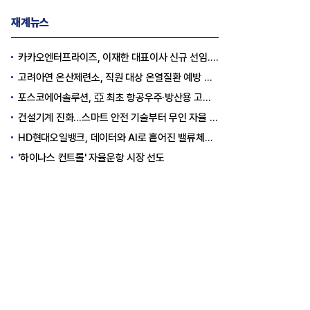
재계뉴스
카카오엔터프라이즈, 이재한 대표이사 신규 선임..."AI 전환 선도"
고려아연 온산제련소, 직원 대상 온열질환 예방 안전 실천 캠페인 실시
포스코에어솔루션, 亞 최초 항공우주·방산용 고순도 가스 국제 인증 획득
건설기계 진화…스마트 안전 기술부터 무인 자율 굴착기까지
HD현대오일뱅크, 데이터와 AI로 흩어진 밸류체인 연결
'하이나스 컨트롤' 자율운항 시장 선도