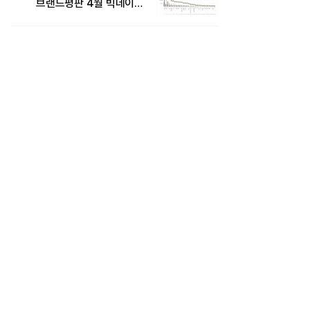
브랜드평판 4월 빅데이터
분석 1위..."평판지수도
상승"