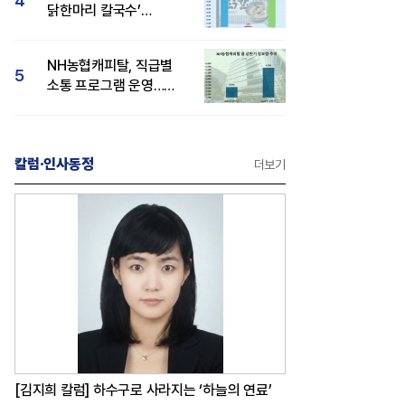
4
닭한마리 칼국수’
인기..."온라인서도 맛·
감성 호평"
NH농협캐피탈, 직급별
5
소통 프로그램 운영…
경영성과 등 주목 소비자
관심도 상승
칼럼·인사동정
더보기
[김지희 칼럼] 하수구로 사라지는 ‘하늘의 연료’