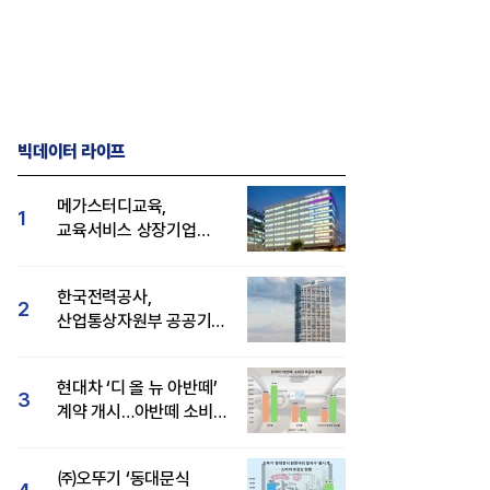
빅데이터 라이프
메가스터디교육,
1
교육서비스 상장기업
브랜드평판 8월 빅데이터
1위...대교 뒤이어
한국전력공사,
2
산업통상자원부 공공기관
브랜드평판 8월 빅데이터
1위
현대차 ‘디 올 뉴 아반떼’
3
계약 개시…아반떼 소비자
관심도·호감도 모두 급등
㈜오뚜기 ‘동대문식