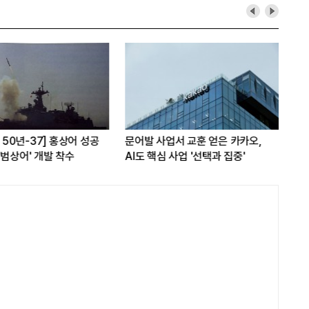
A 50년-37] 홍상어 성공
문어발 사업서 교훈 얻은 카카오,
SK
'범상어' 개발 착수
AI도 핵심 사업 '선택과 집중'
꿈꾼