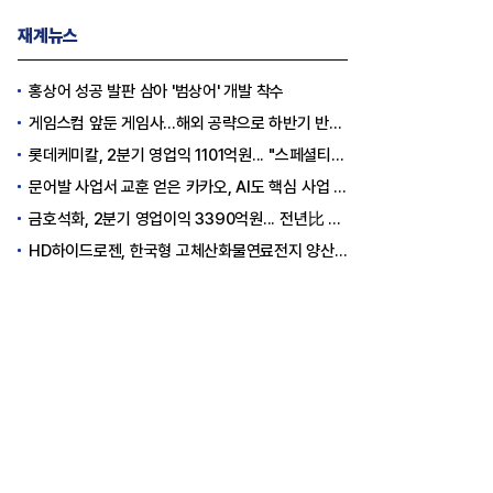
재계뉴스
홍상어 성공 발판 삼아 '범상어' 개발 착수
게임스컴 앞둔 게임사…해외 공략으로 하반기 반등 꾀한다
롯데케미칼, 2분기 영업익 1101억원... "스페셜티 전환 가속"
문어발 사업서 교훈 얻은 카카오, AI도 핵심 사업 '선택과 집중'
금호석화, 2분기 영업이익 3390억원... 전년比 419% 급증
HD하이드로젠, 한국형 고체산화물연료전지 양산체계 구축