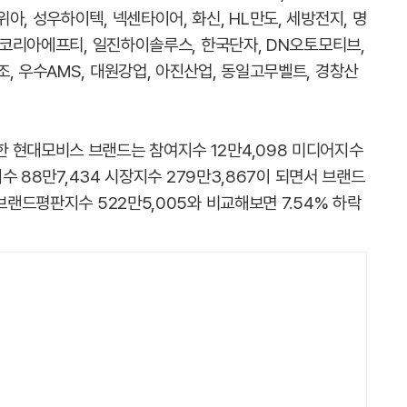
아, 성우하이텍, 넥센타이어, 화신, HL만도, 세방전지, 명
, 코리아에프티, 일진하이솔루스, 한국단자, DN오토모티브,
, 우수AMS, 대원강업, 아진산업, 동일고무벨트, 경창산
 현대모비스 브랜드는 참여지수 12만4,098 미디어지수
지수 88만7,434 시장지수 279만3,867이 되면서 브랜드
브랜드평판지수 522만5,005와 비교해보면 7.54% 하락