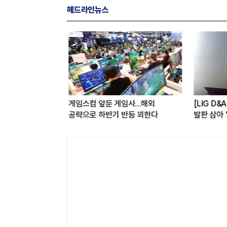
헤드라인뉴스
용해 구매 시스템
게임스컴 앞둔 게임사…해외
[LIG D&
관심도 증가
공략으로 하반기 반등 꾀한다
발판 삼아 