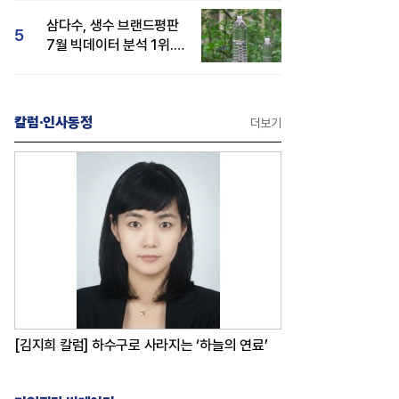
삼다수, 생수 브랜드평판
5
7월 빅데이터 분석 1위...
백산수·동원샘물 순
칼럼·인사동정
더보기
[김지희 칼럼] 하수구로 사라지는 ‘하늘의 연료’