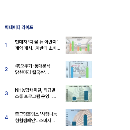
빅데이터 라이프
현대차 ‘디 올 뉴 아반떼’
1
계약 개시…아반떼 소비자
관심도·호감도 모두 급등
㈜오뚜기 ‘동대문식
2
닭한마리 칼국수’
인기..."온라인서도 맛·
감성 호평"
NH농협캐피탈, 직급별
3
소통 프로그램 운영…
경영성과 등 주목 소비자
관심도 상승
종근당홀딩스 '사랑나눔
4
헌혈캠페인'…소비자
관심도·호감도 모두 상승