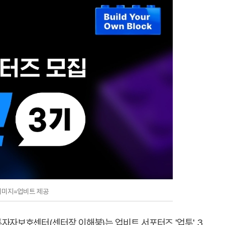
이미지=업비트 제공
자자보호센터(센터장 이해붕)는 업비트 서포터즈 '업투' 3