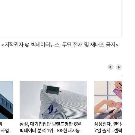
<저작권자 © 빅데이터뉴스, 무단 전재 및 재배포 금지>
8·플립8
네카오 실적 발표 초읽기... 실적 호조
삼성전자, 이번엔
울트라2·
전망에도 시장 관심은 'AI'
8배' zHBM 세