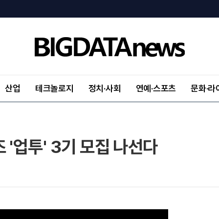
산업
테크놀로지
정치·사회
연예·스포츠
문화·라
 '업투' 3기 모집 나선다