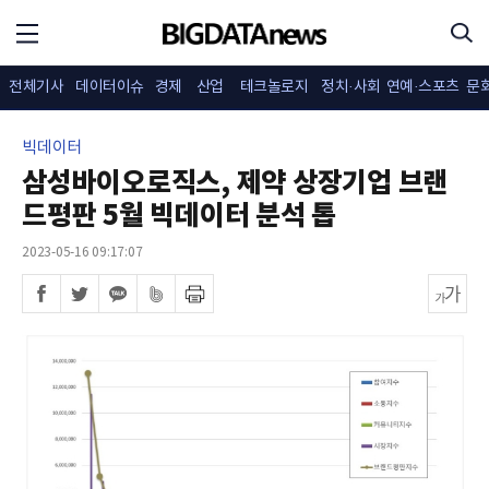
전체기사
데이터이슈
경제
산업
테크놀로지
정치·사회
연예·스포츠
문
빅데이터
삼성바이오로직스, 제약 상장기업 브랜
드평판 5월 빅데이터 분석 톱
2023-05-16 09:17:07