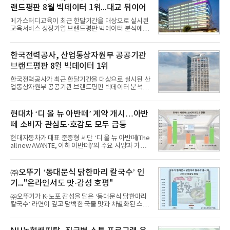
랜드평판 8월 빅데이터 1위...대교 뒤이어
메가스터디교육이 최근 한달기간을 대상으로 실시된
교육서비스 상장기업 브랜드평판 빅데이터 분석에서
1위를 차지했다. 대교와 디지털대상이 뒤를 이었다.7
일 한국기업평판연구소(소장 구창환)는 국내 교육서
비스 상장기업 브랜드를 대상으로 지난 7월 7일부터
한국전력공사, 산업통상자원부 공공기관
8월 7일까지 수집된 소비자 빅데이터 10,074,233건
브랜드평판 8월 빅데이터 1위
을 분석한 결과, 메가스터디교육이 브랜드평판지수
1,710,926을 기록하며 8월 1위에 올랐다고 밝혔다.
한국전력공사가 최근 한달기간을 대상으로 실시된 산
분석에 활용된 빅데이터는 지난 7월(9,491,206건) 대
업통상자원부 공공기관 브랜드평판 빅데이터 분석에
비 6.14% 증가한 수치로, 교육서비스 상장기업 브랜
서 1위를 차지했다. 한국가스공사와 한국수력원자력
드에 대한 소비자 관심이 확대됐다.연구소에 따르면 8
이 순으로 뒤를 이었다.7일 한국기업평판연구소(소장
월 교육서비스 상장기업 브랜드평판 순위는 메가스터
구창환)는 산업통상자원부 공공기관 41개 브랜드를
현대차 ‘디 올 뉴 아반떼’ 계약 개시…아반
디교육, 대교, 디지
대상으로 지난 7월 7일부터 8월 7일까지 수집된 소비
떼 소비자 관심도·호감도 모두 급등
자 빅데이터 91,102,549건을 분석한 결과, 한국전력
공사가 브랜드평판지수 10,670,633을 기록하며 8월
현대자동차가 대표 준중형 세단 ‘디 올 뉴 아반떼(The
1위에 올랐다고 밝혔다. 분석에 활용된 빅데이터는 지
all new AVANTE, 이하 아반떼)’의 주요 사양과 가격
난 7월(88,893,823건) 대비 2.48% 증가한 수치다.연
을 공개하고 5일부터 계약을 시작한다고 밝혔다.아반
구소에 따르면 8월 산업통상자원부 공공기관 브랜드
떼는 6년 만에 선보이는 8세대 완전변경 모델로, ▲정
평판 30위 순위는 한국전력공사, 한국가스공사, 한국
교한 선과 면을 중심으로 완성한 파격적인 디자인 ▲
㈜오뚜기 ‘동대문식 닭한마리 칼국수’ 인
수력원자력, 한국석
과거 중형 세단 수준으로 확대된 차체 제원 ▲글로벌
기..."온라인서도 맛·감성 호평"
최고 수준의 안전성 ▲성능과 효율을 동시에 높인 주
행 완성도 ▲첨단 편의 및 디지털 사양 적용 등을 통해
㈜오뚜기가 K-노포 감성을 담은 ‘동대문식 닭한마리
글로벌 준중형 세단의 새로운 기준을 세웠다.아반떼
칼국수’ 라면이 깊고 담백한 국물 맛과 차별화된 스토
는 가솔린 2.0과 1.6 하이브리드 두 가지 파워트레인
리로 출시 초기부터 높은 인기를 얻고 있다고 4일 밝
과 모던, 프리미엄, 인스퍼레이션 세 가지 트림으로
혔다.‘동대문식 닭한마리 칼국수’는 예상을 뛰어넘는
운영된다.◆ 디자인·공간·안전·성능 전반에서 차급을
소비자 호응에 힘입어 지난 7월 13일 첫 선을 보인 지