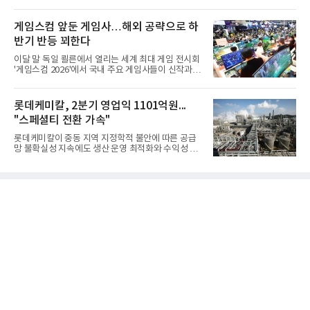
스원퓨처 시절 진해하우스에서 최초 생산돼 전력화가
이뤄졌다. 이후 2012년 한국형 구축함(KDX-1) 이상
의 함정에 실전 배치됐다.그해 7월 해군은 동해상에서
게임스컴 앞둔 게임사…해외 공략으로 하
성능 검증을 위해 홍상어 시험발사를 실시했다. 이때
반기 반등 꾀한다
홍상어가 목표 지점에서 입수한 후 표적을 타격하지
못하고 물속에서 멈춰버리는 예상 밖의 일이 벌어졌
이달 말 독일 쾰른에서 열리는 세계 최대 게임 전시회
다. 2차 품질확인 사격 시험에서도 만족스러운 결과를
'게임스컴 2026'에서 국내 주요 게임사들이 신작과 글
얻지 못했다. 완벽한 신뢰성 확보를 위해 LIG넥스원은
로벌 전략을 공개한다. 상반기 게임사들의 실적이 업
국방과학연구소(ADD) 테스크포스(TF)와 합심해 본
체별로 엇갈린 가운데 하반기 신작 흥행과 해외 시장
격적인 개선 작업에 착수했다.홍상어 유도탄의 모든
성과가 실적을 좌우할 핵심 변수로 떠오르고 있다.8일
롯데케미칼, 2분기 영업익 1101억원...
분야를
업계에 따르면 올해 상반기 게임업계는 기업별 성적
"스페셜티 전환 가속"
표가 크게 갈렸다. 대표적으로 크래프톤은 'PUBG: 배
틀그라운드'의 안정적인 성장에 힘입어 상반기 연결
롯데케미칼이 중동 지역 지정학적 불안에 따른 공급
기준 매출 2조6616억원, 영업이익 9725억원으로 역
망 불확실성 지속에도 생산 운영 최적화와 수익성 중
대 최대 실적을 기록했다. 엔씨도 올해 출시한 '아이온
심의 사업 운영을 통해 전분기에 이어 흑자 기조를 이
2' 등에 힘입어 호실적을 거둘 것으로 전망된다.반면
어갔다.롯데케미칼이 2026년 2분기 연결 기준 매출
넷마블은 2분기 매출이 증가했지만 영업이익은 전년
액 5조6864억원, 영업이익 1101억원을 기록했다고 7
동기 대
일 밝혔다. 사업별로는 기초화학 부문(롯데케미칼 기
초소재사업·LC타이탄·LC USA·롯데대산석화)이 매
출 3조9403억원, 영업이익 23억원을 기록했다. 정기
보수 영향과 원료 가격 변동에 따른 래깅 효과로 전분
기 대비 수익성은 둔화됐지만 흑자 전환 흐름을 유지
했다.첨단소재 부문은 매출 1조1551억원, 영업이익
1325억원을 기록했다. 주요 제품의 스프레드 확대와
우호적인 환율 효과