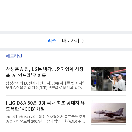
리스트
바로가기
헤드라인
삼성은 AI칩, LG는 냉각…전자업계 성장
축 'AI 인프라'로 이동
삼성전자와 LG전자가 인공지능(AI) 시대를 맞아 사업
무게중심을 기업 대상(B2B) 영역으로 옮기고 있다.
TV와 생활가전 등 전통적인 소비자 시장이 성숙기에
접어든 가운데 삼성전자는 AI 반도체를 중심으로 데
이터센터 생태계 공략을 강화하고 LG전자는 냉각솔
[LIG D&A 50년-38] 국내 최초 공대지 유
루션·전장·로봇 등 기업용 솔루션 사업 확대에 속도를
도폭탄 'KGGB' 개발
내고 있다.9일 업계에 따르면 LG전자는 2분기 생활가
전과 프리미엄 제품 경쟁력에 더해 B2B 사업 확대 효
2012년 4월 KGGB는 최초 실사격에서 목표물을 모두
과로 수익성을 방어한 반면 삼성전자는 디바이스경험
명중시킴으로써 2007년 국방과학연구소(ADD) 주관
(DX) 부문의 TV·생활가전 수익성이 악화됐다. 대신 삼
으로 시작된 KGGB 개발사업에 LIG넥스원은 시제업
성은 AI 메모리 등 반도체 사업을 중심으로 새로운 성
체로 참여했다. 체계개발에는 총 400여억 원의 개발