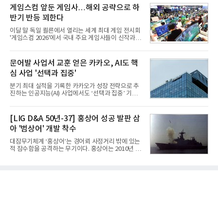
장 동력을 확보하는 데 집중하고 있다.LG전자는 B2B
비와 62개월의 기간이 소요됐다. 한국형 GPS 유도폭
게임스컴 앞둔 게임사…해외 공략으로 하
사업 확대
탄 KGGB(Korea GPS Guided Bomb)는 국내 최초
반기 반등 꾀한다
의 공대지 유도폭탄으로 2012년에 최종 전투용 적합
판정을 받았다.우리 공군이 운용하는 모든 전투기에
이달 말 독일 쾰른에서 열리는 세계 최대 게임 전시회
탑재할 수 있는 KGGB는 일반목적폭탄(General
'게임스컴 2026'에서 국내 주요 게임사들이 신작과 글
Purpose Bomb)에 장착하여 운용토록 개발됐다.이
로벌 전략을 공개한다. 상반기 게임사들의 실적이 업
는 현재 군에서 보유하고 있는 상당량의 일반목적폭
체별로 엇갈린 가운데 하반기 신작 흥행과 해외 시장
탄을 활용하기 위한 취지였다.항공기에 장착된 KGGB
성과가 실적을 좌우할 핵심 변수로 떠오르고 있다.8일
문어발 사업서 교훈 얻은 카카오, AI도 핵
는 조종사가 휴대하는 명령통신장치(PDU, P
업계에 따르면 올해 상반기 게임업계는 기업별 성적
심 사업 '선택과 집중'
표가 크게 갈렸다. 대표적으로 크래프톤은 'PUBG: 배
틀그라운드'의 안정적인 성장에 힘입어 상반기 연결
분기 최대 실적을 기록한 카카오가 성장 전략으로 추
기준 매출 2조6616억원, 영업이익 9725억원으로 역
진하는 인공지능(AI) 사업에서도 ‘선택과 집중’ 기조
대 최대 실적을 기록했다. 엔씨도 올해 출시한 '아이온
를 강화하고 있다. 경쟁사들이 AI 데이터센터 등 인프
2' 등에 힘입어 호실적을 거둘 것으로 전망된다.반면
라 투자에 나서는 것과 달리, 카카오는 ‘카카오톡’이
넷마블은 2분기 매출이 증가했지만 영업이익은 전년
라는 플랫폼 경쟁력을 활용한 AI 에이전트 서비스에
[LIG D&A 50년-37] 홍상어 성공 발판 삼
동기 대
집중하는 전략이다. 과거 무리한 사업 확장 과정에서
아 '범상어' 개발 착수
겪었던 시행착오를 되풀이하지 않고 핵심 역량에 집
중하겠다는 취지로 풀이된다.7일 업계에 따르면 카카
대잠무기체계 ‘홍상어’는 경어뢰 사정거리 밖에 있는
오는 올해 2분기 연결 기준 매출 2조985억원, 영업이
적 잠수함을 공격하는 무기이다. 홍상어는 2010년 넥
익 2770억원을 기록했다. 전년 동기 대비 매출과 영업
스원퓨처 시절 진해하우스에서 최초 생산돼 전력화가
이익은 각각 9%, 36% 증가해 모두 분기 기준 역대
이뤄졌다. 이후 2012년 한국형 구축함(KDX-1) 이상
최대치다. 상반기 기준 매출은 4조405억원, 영업이익
의 함정에 실전 배치됐다.그해 7월 해군은 동해상에서
은 4884억
성능 검증을 위해 홍상어 시험발사를 실시했다. 이때
홍상어가 목표 지점에서 입수한 후 표적을 타격하지
못하고 물속에서 멈춰버리는 예상 밖의 일이 벌어졌
다. 2차 품질확인 사격 시험에서도 만족스러운 결과를
얻지 못했다. 완벽한 신뢰성 확보를 위해 LIG넥스원은
국방과학연구소(ADD) 테스크포스(TF)와 합심해 본