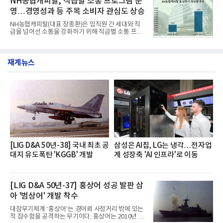
NH농협캐피탈, 직급별 소통 프로그램 운
넘
단 18일 만에 누적 판매량 50만 개를 돌파하는 성과를
영…경영성과 등 주목 소비자 관심도 상승
거두었다.이번 신제품은 개발진이 전국의 닭한마리
전문점을 직접 찾아 다니며 최적의 육수 비율을 완성
NH농협캐피탈(대표 장종환)은 임직원 간 세대와 직
했다. 자극적이지 않으면서도 깊은 닭육수에 마늘의
급을 넘어선 소통을 강화하기 위해 직급별 소통 프로
개운한 풍미를 더했으며, 국물이 잘 배어들면서도 쫄
그램'너하(NH)고, 나하(NH)고, NH GO!'를 지난 27일
깃한 식감이 살아있는 칼국수 면발을 정교하게 구현
부터 30일까지 서울 원센티널 NH농협캐피탈타워 22
했다는게 회사측의 설명이다.실제 현장 시식 행사에
층에서 운영했다고 31일 밝혔다.이번 프로그램은 경
서도
재계뉴스
영지원부 홍보팀과 2026년 새로이(e)＊가 공동 주관
했으며, ▲팀장·부장(7.27), ▲계장·주임(7.28), ▲과
장·차장(7.29), ▲대리(7.30) 등 직급별로 총 4회에 걸
쳐 진행됐다.참고로 새로이(e)는 NH농협캐피탈 MZ
세대들로(과장~계장) 구성된 자율 참여조직으로, 조
직문화 혁신과 업무 효율성 향상을 위한 다양한 활동
을 추진하며,새로운 변화와 이로운 영향력을 조직전
반에 전파하는 역할
[LIG D&A 50년-38] 국내 최초 공
삼성은 AI칩, LG는 냉각…전자업
대지 유도폭탄 'KGGB' 개발
계 성장축 'AI 인프라'로 이동
[LIG D&A 50년-37] 홍상어 성공 발판 삼
아 '범상어' 개발 착수
대잠무기체계 ‘홍상어’는 경어뢰 사정거리 밖에 있는
적 잠수함을 공격하는 무기이다. 홍상어는 2010년 넥