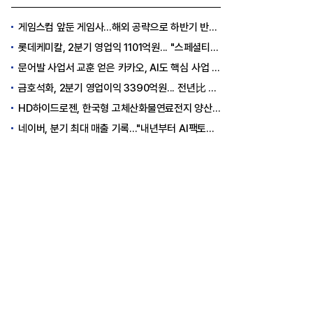
게임스컴 앞둔 게임사…해외 공략으로 하반기 반등 꾀한다
롯데케미칼, 2분기 영업익 1101억원... "스페셜티 전환 가속"
문어발 사업서 교훈 얻은 카카오, AI도 핵심 사업 '선택과 집중'
금호석화, 2분기 영업이익 3390억원... 전년比 419% 급증
HD하이드로젠, 한국형 고체산화물연료전지 양산체계 구축
네이버, 분기 최대 매출 기록..."내년부터 AI팩토리 수익 날 것"