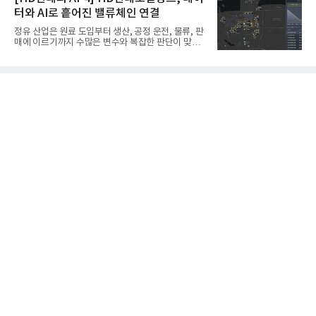
기를 투입했다. 실제 공사를 진행한 것은 처음으로, 건
터와 AI로 흩어진 밸류체인 연결
설장비 자율화 기술의 새로운 이정표를 제시했다.이
번에 투입된 무인 자율 굴착기는 유럽 대형 건설그룹
정유 산업은 원료 도입부터 생산, 공정 운전, 물류, 판
키바그(KIBAG)의 스위스 투겐 지역 건설 프로젝트에
매에 이르기까지 수많은 변수와 복잡한 판단이 맞물
서 깊이 3m, 폭 12m, 길이 1km 규모의 토목 공사를
리는 구조를 갖고 있다. 작은 변화 하나가 전체 수익성
수행할 예정이다. 해당 장비에는 HD건설기계의 22t
과 운영 효율에 직접적인 영향을 미치는 만큼, 데이터
급 굴착기를 기반으로 HD현대사이트솔루션의 스마
를 얼마나 빠르고 정확하게 연결하고 활용하느냐가
트 굴착기 플랫폼
기업경쟁력을 좌우하는 핵심 요소로 떠오르고 있다.
이러한 환경 속에서 HD현대오일뱅크는 인공지능(AI)
을 단순한 업무 자동화 도구로 보지 않고, 정유사의 밸
류체인(Value Chain) 전반을 연결하고 최적화하는 핵
심 기반으로 활용하고 있다.원유 선택과 도입, 생산계
획, 제품 운영, 물류와 수급, 공정 운전에 이르기까지
각 업무를 개별적으로 바라보는 것이 아니라, 하나의
흐름