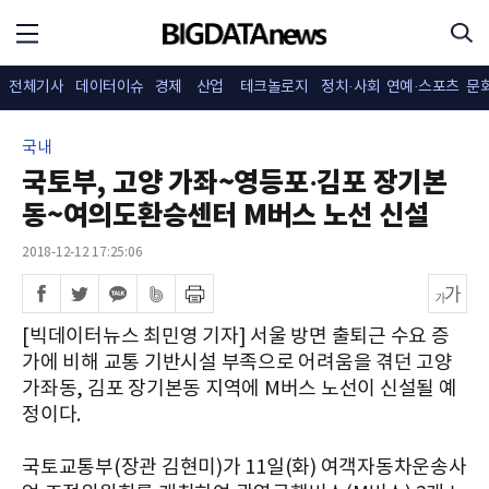
전체기사
데이터이슈
경제
산업
테크놀로지
정치·사회
연예·스포츠
문
국내
국토부, 고양 가좌~영등포·김포 장기본
동~여의도환승센터 M버스 노선 신설
2018-12-12 17:25:06
[빅데이터뉴스 최민영 기자] 서울 방면 출퇴근 수요 증
가에 비해 교통 기반시설 부족으로 어려움을 겪던 고양
가좌동, 김포 장기본동 지역에 M버스 노선이 신설될 예
정이다.
국토교통부(장관 김현미)가 11일(화) 여객자동차운송사