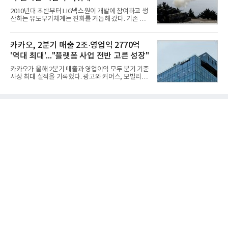
랜드평판지수 1,984,715를 기록하며 8월 1위에 올랐
2010년대 초반부터 LIG넥스원이 개발에 참여하고 생
다고 밝혔다. 분석에 활용된 빅데이터는 지난 7월
산하는 유도무기체계는 진화를 거듭해 갔다. 기존 무
(14,233,797건) 대비 48.04% 감소한 수치다.8월
기체계에 기반한 새로운 기능이 추가되기도 하고, 활
CEO 브랜드평판 30위 순위는 이재용, 최태원, 정의
용도가 떨어지는 재래식 무기를 새롭게 활용하는 방
선, 구광모, 신동빈, 박현주, 이해진, 정원주, 함영주,
안이 강구됐다. 또 핵심 구성품 국산화를 통해 수출상
카카오, 2분기 매출 2조·영업익 2770억
김승연, 이재현, 강호동, 김범수, 양종
의 제약을 해소하고자 노력했다. 이러한 LIG넥스원의
'역대 최대'..."플랫폼 사업 전반 고른 성장"
신기술 개발 성과가 집약된 무기체계가 바로 휴대용
지대공 유도무기 ‘신궁’이다.신궁은 이미 2009년 수
카카오가 올해 2분기 매출과 영업이익 모두 분기 기준
출을 위한 개량형 멀티런처 개발을 완료함으로써 기
사상 최대 실적을 기록했다. 광고와 커머스, 모빌리
능 다양화와 계열화 가능성을 선보인 바 있었다. 이번
티, 페이 등 플랫폼 사업이 고르게 성장하며 실적을 견
엔 기존 K-30 30mm 대공포 비호 체계에 신궁을 장착
인했다.카카오는 6일 연결 기준 올해 2분기 매출 2조
하는 개량사업, 일명 ‘비호복합’ 프로젝트가 2009년
985억원, 영업이익 2770억원을 기록했다고 밝혔다.
부터 진행됐
전년 동기 대비 매출은 9%, 영업이익은 36% 늘어난
수치다. 전년 동기 실적과 증가율은 카카오게임즈와
카카오헬스케어 관련 손익을 중단영업손익으로 반영
한 기준으로 산출됐다. 지난해 2분기 매출은 1조9175
억원, 영업이익은 2039억원이었다.플랫폼 부문 매출
은 1조2303억원으로 전년 동기 대비 17% 증가했다.
카카오톡 내 광고와 커머스 사업을 아우르는 톡비즈
매출은 6432억원