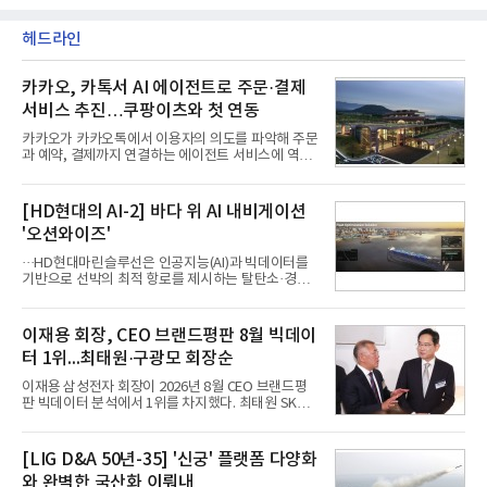
헤드라인
카카오, 카톡서 AI 에이전트로 주문·결제
서비스 추진…쿠팡이츠와 첫 연동
카카오가 카카오톡에서 이용자의 의도를 파악해 주문
과 예약, 결제까지 연결하는 에이전트 서비스에 역량
을 집중한다. 음식 배달을 시작으로 커머스와 예약, 여
행 등으로 적용 범위를 넓혀 AI를 새로운 톡비즈 성장
축으로 만들겠다는 구상이다.정신아 카카오 대표는 6
[HD현대의 AI-2] 바다 위 AI 내비게이션
일 열린 2분기 실적 발표 컨퍼런스콜에서 "AI는 톡비
'오션와이즈'
즈 성장 재점화의 핵심이자 주요 매출원으로 자리 잡
을 것"이라며 이같은 AI 사업 전략을 공개했다. 카카
···HD현대마린슬루선은 인공지능(AI)과 빅데이터를
오는 이날 함께 발표한 2분기 연결 매출이 전년 동기
기반으로 선박의 최적 항로를 제시하는 탈탄소·경제
대비 9% 증가한 2조985억원, 영업이익은 36% 늘어
운항 솔루션 ‘오션와이즈’를 운영하고 있다. 별도의
난 2770억원이라고 밝혔다. 매출과 영업이익 모두 분
장비 설치 없이 일고리즘 만으로 선박의 탄소 배출량
기 기준 역대 최대치다. 카카오는 플랫폼 부문 매출이
을 모니터링 및 예측하며, 연료 소비를 최소화하는 운
이재용 회장, CEO 브랜드평판 8월 빅데이
17% 증가하
항 가이드라인을 제공한다.오션와이즈의 핵심 기능은
터 1위...최태원·구광모 회장순
CI(탄소집약도지수) 실시간 관리 예측, 시 기반 최적
항로 추천, 선단 관리 등이다. HD현대오일뱅크와의
이재용 삼성전자 회장이 2026년 8월 CEO 브랜드평
실증에서는 총 13개 구간, 10만6000km 항해를 통해
판 빅데이터 분석에서 1위를 차지했다. 최태원 SK그
평균 5.3%의 연료 질감 효과를 입증했다. 이는 연간 1
룹 회장과 구광모 LG그룹 회장이 뒤를 이었다.6일 한
만t의 연료를 사용하는 선박 1척 기준 약 3억5000만
국기업평판연구소(소장 구창환)는 빅데이터뉴스와
원의 비용 절감에 해당한다.주목할 점은 오션와이즈
함께 60명의 CEO 브랜드를 대상으로 2026년 7월 6
[LIG D&A 50년-35] '신궁' 플랫폼 다양화
의 핵심
일부터 8월 6일까지 수집된 소비자 빅데이터
와 완벽한 국산화 이뤄내
7,395,735건을 분석한 결과, 삼성 이재용 회장이 브