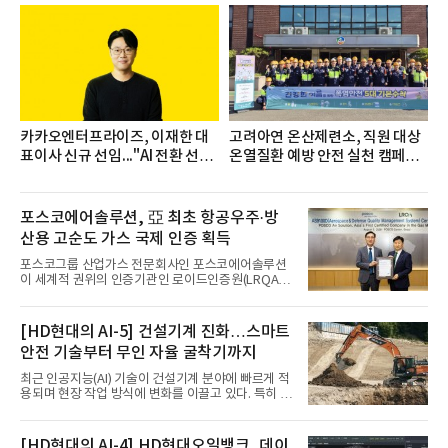
터는 지난 4월(3,435,836건) 대비 7.76% 증가한 수
치다.연구소에 따르면 7월 생수 브랜드평판 순위는 삼
다수, 백산수, 동원샘물, 스파클, 아이시스, 에비앙,
몽베스트, 크리스탈, 풀무원샘물, 평창수, 지리산수,
진로 석수,
카카오엔터프라이즈, 이재한 대
고려아연 온산제련소, 직원 대상
표이사 신규 선임..."AI 전환 선
온열질환 예방 안전 실천 캠페인
도"
실시
포스코에어솔루션, 亞 최초 항공우주·방
산용 고순도 가스 국제 인증 획득
포스코그룹 산업가스 전문회사인 포스코에어솔루션
이 세계적 권위의 인증기관인 로이드인증원(LRQA)
으로부터 아시아 지역 최초로 항공우주 및 방산용 고
순도 희귀가스 제조 분야 국제공인 인증인 ‘항공우주·
방산 품질경영시스템(AS9100D)’을 획득했다.포스코
[HD현대의 AI-5] 건설기계 진화…스마트
에어솔루션은 6일 서울 포스코센터에서 김대연 포스
안전 기술부터 무인 자율 굴착기까지
코에어솔루션 대표, 이일형 로이드인증원(LRQA) 한
국지사 대표 등이 참석한 가운데 ‘항공우주·방산 품질
최근 인공지능(AI) 기술이 건설기계 분야에 빠르게 적
경영시스템(AS9100D)’ 인증수여식을 가졌다고 밝혔
용되며 현장 작업 방식에 변화를 이끌고 있다. 특히 무
다.포스코에어솔루션이 획득한 AS9100D는 국제 품
인 자율화 기술은 작업 효율을 획기적으로 높이며 스
질경영시스템 표준(ISO 9001)을 기반으로 항공우주
마트 건설 현장 구현을 앞당기고 있다.HD현대사이트
및 방위산업의 엄격한 특수 요구사항을 반영한 글로
솔루션은 최근 스위스 건설 현장에서 무인 자율 굴착
[HD현대의 AI-4] HD현대오일뱅크, 데이
벌 표준이다. 특히 미세