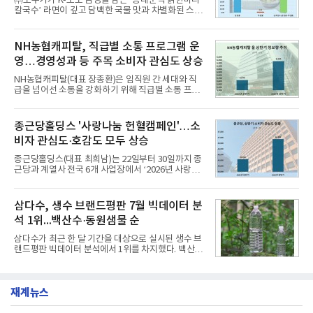
㈜오뚜기가 K-노포 감성을 담은 ‘동대문식 닭한마리
글로벌 준중형 세단의 새로운 기준을 세웠다.아반떼
칼국수’ 라면이 깊고 담백한 국물 맛과 차별화된 스토
는 가솔린 2.0과 1.6 하이브리드 두 가지 파워트레인
리로 출시 초기부터 높은 인기를 얻고 있다고 4일 밝
과 모던, 프리미엄, 인스퍼레이션 세 가지 트림으로
혔다.‘동대문식 닭한마리 칼국수’는 예상을 뛰어넘는
운영된다.◆ 디자인·공간·안전·성능 전반에서 차급을
소비자 호응에 힘입어 지난 7월 13일 첫 선을 보인 지
NH농협캐피탈, 직급별 소통 프로그램 운
넘
단 18일 만에 누적 판매량 50만 개를 돌파하는 성과를
영…경영성과 등 주목 소비자 관심도 상승
거두었다.이번 신제품은 개발진이 전국의 닭한마리
전문점을 직접 찾아 다니며 최적의 육수 비율을 완성
NH농협캐피탈(대표 장종환)은 임직원 간 세대와 직
했다. 자극적이지 않으면서도 깊은 닭육수에 마늘의
급을 넘어선 소통을 강화하기 위해 직급별 소통 프로
개운한 풍미를 더했으며, 국물이 잘 배어들면서도 쫄
그램'너하(NH)고, 나하(NH)고, NH GO!'를 지난 27일
깃한 식감이 살아있는 칼국수 면발을 정교하게 구현
부터 30일까지 서울 원센티널 NH농협캐피탈타워 22
했다는게 회사측의 설명이다.실제 현장 시식 행사에
층에서 운영했다고 31일 밝혔다.이번 프로그램은 경
종근당홀딩스 '사랑나눔 헌혈캠페인'…소
서도
영지원부 홍보팀과 2026년 새로이(e)＊가 공동 주관
비자 관심도·호감도 모두 상승
했으며, ▲팀장·부장(7.27), ▲계장·주임(7.28), ▲과
장·차장(7.29), ▲대리(7.30) 등 직급별로 총 4회에 걸
종근당홀딩스(대표 최희남)는 22일부터 30일까지 종
쳐 진행됐다.참고로 새로이(e)는 NH농협캐피탈 MZ
근당과 계열사 전국 6개 사업장에서 ‘2026년 사랑나
세대들로(과장~계장) 구성된 자율 참여조직으로, 조
눔 헌혈캠페인’을 실시했다고 31일 밝혔다.이번 캠페
직문화 혁신과 업무 효율성 향상을 위한 다양한 활동
인은 장마와 폭염, 여름휴가 등으로 헌혈 참여가 줄어
을 추진하며,새로운 변화와 이로운 영향력을 조직전
드는 시기에 안정적 혈액 수급에 기여하고 생명나눔
삼다수, 생수 브랜드평판 7월 빅데이터 분
반에 전파하는 역할
문화를 확산하기 위해 마련됐다.캠페인은 종근당 천
석 1위...백산수·동원샘물 순
안공장을 시작으로 ▲효종연구소 ▲종근당바이오 안
산공장 ▲경보제약 아산본사 ▲종근당건강 당진공장
삼다수가 최근 한 달 기간을 대상으로 실시된 생수 브
▲종근당 본사 등 전국 6개 사업장에서 릴레이 방식
랜드평판 빅데이터 분석에서 1위를 차지했다. 백산수
으로 이어졌다.캠페인 기간에는 임직원의 참여를 독
와 동원샘물이 뒤를 이었다.31일 한국기업평판연구
려하기 위해 헌혈 퀴즈와 행운 복권 등 다양한 이벤트
소(소장 구창환)는 국내 소비자들에게 사랑받는 21개
도 진행했다.종근당홀딩스는 임직원들이 기부한 헌혈
생수 브랜드를 대상으로 지난 6월 30일부터 7월 31일
증을 한국백혈병
재계뉴스
까지 수집된 소비자 빅데이터 3,702,555건을 분석한
결과, 삼다수가 브랜드평판지수 1,594,583을 기록하
며 7월 1위에 올랐다고 밝혔다. 분석에 활용된 빅데이