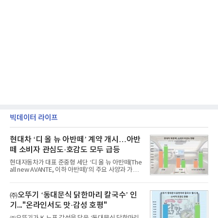
빅데이터 라이프
현대차 ‘디 올 뉴 아반떼’ 계약 개시…아반
떼 소비자 관심도·호감도 모두 급등
현대자동차가 대표 준중형 세단 ‘디 올 뉴 아반떼(The
all new AVANTE, 이하 아반떼)’의 주요 사양과 가격
을 공개하고 5일부터 계약을 시작한다고 밝혔다.아반
떼는 6년 만에 선보이는 8세대 완전변경 모델로, ▲정
교한 선과 면을 중심으로 완성한 파격적인 디자인 ▲
㈜오뚜기 ‘동대문식 닭한마리 칼국수’ 인
과거 중형 세단 수준으로 확대된 차체 제원 ▲글로벌
기..."온라인서도 맛·감성 호평"
최고 수준의 안전성 ▲성능과 효율을 동시에 높인 주
행 완성도 ▲첨단 편의 및 디지털 사양 적용 등을 통해