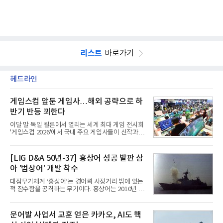
리스트
바로가기
헤드라인
게임스컴 앞둔 게임사…해외 공략으로 하
반기 반등 꾀한다
이달 말 독일 쾰른에서 열리는 세계 최대 게임 전시회
'게임스컴 2026'에서 국내 주요 게임사들이 신작과 글
로벌 전략을 공개한다. 상반기 게임사들의 실적이 업
체별로 엇갈린 가운데 하반기 신작 흥행과 해외 시장
성과가 실적을 좌우할 핵심 변수로 떠오르고 있다.8일
[LIG D&A 50년-37] 홍상어 성공 발판 삼
업계에 따르면 올해 상반기 게임업계는 기업별 성적
아 '범상어' 개발 착수
표가 크게 갈렸다. 대표적으로 크래프톤은 'PUBG: 배
틀그라운드'의 안정적인 성장에 힘입어 상반기 연결
대잠무기체계 ‘홍상어’는 경어뢰 사정거리 밖에 있는
기준 매출 2조6616억원, 영업이익 9725억원으로 역
적 잠수함을 공격하는 무기이다. 홍상어는 2010년 넥
대 최대 실적을 기록했다. 엔씨도 올해 출시한 '아이온
스원퓨처 시절 진해하우스에서 최초 생산돼 전력화가
2' 등에 힘입어 호실적을 거둘 것으로 전망된다.반면
이뤄졌다. 이후 2012년 한국형 구축함(KDX-1) 이상
넷마블은 2분기 매출이 증가했지만 영업이익은 전년
의 함정에 실전 배치됐다.그해 7월 해군은 동해상에서
문어발 사업서 교훈 얻은 카카오, AI도 핵
동기 대
성능 검증을 위해 홍상어 시험발사를 실시했다. 이때