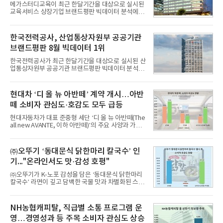
메가스터디교육이 최근 한달기간을 대상으로 실시된
교육서비스 상장기업 브랜드평판 빅데이터 분석에서
1위를 차지했다. 대교와 디지털대상이 뒤를 이었다.7
일 한국기업평판연구소(소장 구창환)는 국내 교육서
비스 상장기업 브랜드를 대상으로 지난 7월 7일부터
한국전력공사, 산업통상자원부 공공기관
8월 7일까지 수집된 소비자 빅데이터 10,074,233건
브랜드평판 8월 빅데이터 1위
을 분석한 결과, 메가스터디교육이 브랜드평판지수
1,710,926을 기록하며 8월 1위에 올랐다고 밝혔다.
한국전력공사가 최근 한달기간을 대상으로 실시된 산
분석에 활용된 빅데이터는 지난 7월(9,491,206건) 대
업통상자원부 공공기관 브랜드평판 빅데이터 분석에
비 6.14% 증가한 수치로, 교육서비스 상장기업 브랜
서 1위를 차지했다. 한국가스공사와 한국수력원자력
드에 대한 소비자 관심이 확대됐다.연구소에 따르면 8
이 순으로 뒤를 이었다.7일 한국기업평판연구소(소장
월 교육서비스 상장기업 브랜드평판 순위는 메가스터
구창환)는 산업통상자원부 공공기관 41개 브랜드를
현대차 ‘디 올 뉴 아반떼’ 계약 개시…아반
디교육, 대교, 디지
대상으로 지난 7월 7일부터 8월 7일까지 수집된 소비
떼 소비자 관심도·호감도 모두 급등
자 빅데이터 91,102,549건을 분석한 결과, 한국전력
공사가 브랜드평판지수 10,670,633을 기록하며 8월
현대자동차가 대표 준중형 세단 ‘디 올 뉴 아반떼(The
1위에 올랐다고 밝혔다. 분석에 활용된 빅데이터는 지
all new AVANTE, 이하 아반떼)’의 주요 사양과 가격
난 7월(88,893,823건) 대비 2.48% 증가한 수치다.연
을 공개하고 5일부터 계약을 시작한다고 밝혔다.아반
구소에 따르면 8월 산업통상자원부 공공기관 브랜드
떼는 6년 만에 선보이는 8세대 완전변경 모델로, ▲정
평판 30위 순위는 한국전력공사, 한국가스공사, 한국
교한 선과 면을 중심으로 완성한 파격적인 디자인 ▲
㈜오뚜기 ‘동대문식 닭한마리 칼국수’ 인
수력원자력, 한국석
과거 중형 세단 수준으로 확대된 차체 제원 ▲글로벌
기..."온라인서도 맛·감성 호평"
최고 수준의 안전성 ▲성능과 효율을 동시에 높인 주
행 완성도 ▲첨단 편의 및 디지털 사양 적용 등을 통해
㈜오뚜기가 K-노포 감성을 담은 ‘동대문식 닭한마리
글로벌 준중형 세단의 새로운 기준을 세웠다.아반떼
칼국수’ 라면이 깊고 담백한 국물 맛과 차별화된 스토
는 가솔린 2.0과 1.6 하이브리드 두 가지 파워트레인
리로 출시 초기부터 높은 인기를 얻고 있다고 4일 밝
과 모던, 프리미엄, 인스퍼레이션 세 가지 트림으로
혔다.‘동대문식 닭한마리 칼국수’는 예상을 뛰어넘는
운영된다.◆ 디자인·공간·안전·성능 전반에서 차급을
소비자 호응에 힘입어 지난 7월 13일 첫 선을 보인 지
NH농협캐피탈, 직급별 소통 프로그램 운
넘
단 18일 만에 누적 판매량 50만 개를 돌파하는 성과를
영…경영성과 등 주목 소비자 관심도 상승
거두었다.이번 신제품은 개발진이 전국의 닭한마리