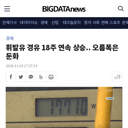
전체기사
데이터이슈
경제
산업
테크놀로지
정치·사회
연예·스포츠
문
경제
휘발유 경유 18주 연속 상승.. 오름폭은
둔화
2018-11-03 17:27:19