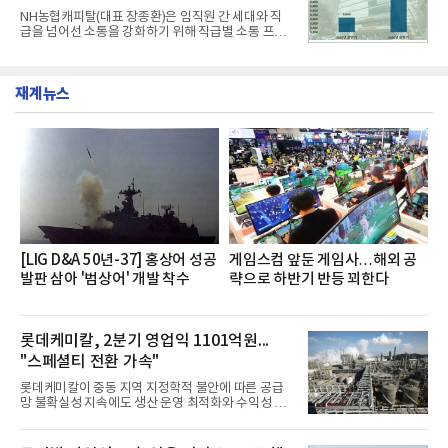
전문점을 직접 찾아 다니며 최적의 육수 비율을 완성
NH농협캐피탈(대표 장종환)은 임직원 간 세대와 직
했다. 자극적이지 않으면서도 깊은 닭육수에 마늘의
급을 넘어선 소통을 강화하기 위해 직급별 소통 프로
개운한 풍미를 더했으며, 국물이 잘 배어들면서도 쫄
그램'너하(NH)고, 나하(NH)고, NH GO!'를 지난 27일
깃한 식감이 살아있는 칼국수 면발을 정교하게 구현
부터 30일까지 서울 원센티널 NH농협캐피탈타워 22
했다는게 회사측의 설명이다.실제 현장 시식 행사에
층에서 운영했다고 31일 밝혔다.이번 프로그램은 경
서도
재계뉴스
영지원부 홍보팀과 2026년 새로이(e)＊가 공동 주관
했으며, ▲팀장·부장(7.27), ▲계장·주임(7.28), ▲과
장·차장(7.29), ▲대리(7.30) 등 직급별로 총 4회에 걸
쳐 진행됐다.참고로 새로이(e)는 NH농협캐피탈 MZ
세대들로(과장~계장) 구성된 자율 참여조직으로, 조
직문화 혁신과 업무 효율성 향상을 위한 다양한 활동
을 추진하며,새로운 변화와 이로운 영향력을 조직전
반에 전파하는 역할
[LIG D&A 50년-37] 홍상어 성공
게임스컴 앞둔 게임사…해외 공
발판 삼아 '범상어' 개발 착수
략으로 하반기 반등 꾀한다
롯데케미칼, 2분기 영업익 1101억원...
"스페셜티 전환 가속"
롯데케미칼이 중동 지역 지정학적 불안에 따른 공급
망 불확실성 지속에도 생산 운영 최적화와 수익성 중
심의 사업 운영을 통해 전분기에 이어 흑자 기조를 이
어갔다.롯데케미칼이 2026년 2분기 연결 기준 매출