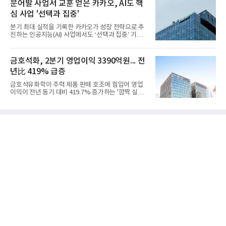
액 5조6864억원, 영업이익 1101억원을 기록했다고 7
문어발 사업서 교훈 얻은 카카오, AI도 핵
일 밝혔다. 사업별로는 기초화학 부문(롯데케미칼 기
심 사업 '선택과 집중'
초소재사업·LC타이탄·LC USA·롯데대산석화)이 매
출 3조9403억원, 영업이익 23억원을 기록했다. 정기
분기 최대 실적을 기록한 카카오가 성장 전략으로 추
보수 영향과 원료 가격 변동에 따른 래깅 효과로 전분
진하는 인공지능(AI) 사업에서도 ‘선택과 집중’ 기조
기 대비 수익성은 둔화됐지만 흑자 전환 흐름을 유지
를 강화하고 있다. 경쟁사들이 AI 데이터센터 등 인프
했다.첨단소재 부문은 매출 1조1551억원, 영업이익
라 투자에 나서는 것과 달리, 카카오는 ‘카카오톡’이
1325억원을 기록했다. 주요 제품의 스프레드 확대와
라는 플랫폼 경쟁력을 활용한 AI 에이전트 서비스에
금호석화, 2분기 영업이익 3390억원... 전
우호적인 환율 효과
집중하는 전략이다. 과거 무리한 사업 확장 과정에서
년比 419% 급증
겪었던 시행착오를 되풀이하지 않고 핵심 역량에 집
중하겠다는 취지로 풀이된다.7일 업계에 따르면 카카
금호석유화학이 주력 제품 판매 호조에 힘입어 영업
오는 올해 2분기 연결 기준 매출 2조985억원, 영업이
이익이 전년 동기 대비 419.7% 증가하는 '깜짝 실
익 2770억원을 기록했다. 전년 동기 대비 매출과 영업
적'을 냈다. 금호석유화학은 연결 기준 올해 2분기 영
이익은 각각 9%, 36% 증가해 모두 분기 기준 역대
업이익이 3390억원으로 지난해 동기보다 419.7% 증
최대치다. 상반기 기준 매출은 4조405억원, 영업이익
가한 것으로 잠정 집계됐다고 7일 공시했다.매출은 2
은 4884억
조2682억원으로 지난해 동기 대비 27.9% 증가했다.
순이익은 3004억원으로 420.4% 늘었다.이번 호실적
은 주력 제품인 NB라텍스와 합성수지 판매 호조가 견
인한 것으로 풀이된다. 미국의 중국산 의료용 고무장
갑 관세 인상 이후 동남아 장갑업체의 가동률이 높아
지면서 NB라텍스 수요가 증가했고, 원재료인 부타디
엔(BD) 가격 상승분을 제품 가격에 반영하면서 수익
성이 개선됐다.금호석유