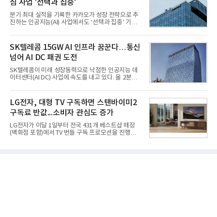
심 사업 '선택과 집중'
홍상어가 목표 지점에서 입수한 후 표적을 타격하지
못하고 물속에서 멈춰버리는 예상 밖의 일이 벌어졌
분기 최대 실적을 기록한 카카오가 성장 전략으로 추
다. 2차 품질확인 사격 시험에서도 만족스러운 결과를
진하는 인공지능(AI) 사업에서도 ‘선택과 집중’ 기조
얻지 못했다. 완벽한 신뢰성 확보를 위해 LIG넥스원은
를 강화하고 있다. 경쟁사들이 AI 데이터센터 등 인프
국방과학연구소(ADD) 테스크포스(TF)와 합심해 본
라 투자에 나서는 것과 달리, 카카오는 ‘카카오톡’이
격적인 개선 작업에 착수했다.홍상어 유도탄의 모든
라는 플랫폼 경쟁력을 활용한 AI 에이전트 서비스에
SK텔레콤 15GW AI 인프라 꿈꾼다…통신
분야를
집중하는 전략이다. 과거 무리한 사업 확장 과정에서
넘어 AI DC 패권 도전
겪었던 시행착오를 되풀이하지 않고 핵심 역량에 집
중하겠다는 취지로 풀이된다.7일 업계에 따르면 카카
SK텔레콤이 미래 성장동력으로 낙점한 인공지능 데
오는 올해 2분기 연결 기준 매출 2조985억원, 영업이
이터센터(AI DC) 사업에 속도를 내고 있다. 올 2분기
익 2770억원을 기록했다. 전년 동기 대비 매출과 영업
AI 데이터센터 매출이 90% 이상 급증한 데 이어, 오
이익은 각각 9%, 36% 증가해 모두 분기 기준 역대
는 2035년까지 총 15GW(기가와트) 규모의 AI DC를
최대치다. 상반기 기준 매출은 4조405억원, 영업이익
구축하겠다는 대형 청사진을 제시하면서다. 이에 따
LG전자, 대형 TV 구독하면 스탠바이미2
은 4884억
라 경쟁 구도 역시 이동통신사인 KT, LG유플러스를
구독료 반값...소비자 관심도 증가
넘어 네이버, 삼성SDS 등 IT 인프라 기업으로 확장되
고 있다.7일 SK텔레콤에 따르면 회사는 올해 2분기
LG전자가 이달 1일부터 전국 431개 베스트샵 매장
연결 기준 매출 4조 3591억원, 영업이익 5660억원을
(백화점 포함)에서 TV 번들 구독 프로모션을 진행하고
기록했다. 매출은 전년 동기 대비 0.5%, 영업이익은
있다. 대형 TV 구독 시 스탠바이미2 구독료를 반값 할
67.3% 증가한 수치다. AI DC 사업의 성장에 더해 수
인해주는 프로모션이다.대상 제품은 65·77·83형 올
익성 중심 경영, 그리고 지난해 발생한 일회성 비용에
레드, 75·86·100형 마이크로 RGB, 75·86형 미니
따른 기저효과가 실
RGB 등 거실용 TV로 인기가 높은 베스트셀러 TV 20
개 모델이며, 동시 구독 계약 시 스탠바이미2(모델명
27LX6TPGA) 구독료를 50% 할인 받을 수 있다. 프로
모션 대상 모델과 혜택, 구독료 등 프로모션 세부 사항
은 베스트샵 판매 매니저에게 문의하면 자세히 안내
받을 수 있다.LG TV를 구독으로 이용하면 최대 6년까
지 구독 계약기간 내 무상 A/S를 받을 수 있으며, 이사
등으로 이전