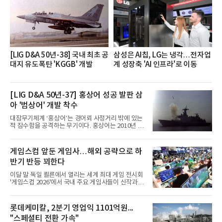
세대들로(과장~계장) 구성된 자율 참여조직으로, 조
직문화 혁신과 업무 효율성 향상을 위한 다양한 활동
을 추진하며,새로운 변화와 이로운 영향력을 조직전
반에 전파하는 역할
[LIG D&A 50년-38] 국내 최초 공
삼성은 AI칩, LG는 냉각…전자업
대지 유도폭탄 'KGGB' 개발
계 성장축 'AI 인프라'로 이동
[LIG D&A 50년-37] 홍상어 성공 발판 삼
아 '범상어' 개발 착수
대잠무기체계 ‘홍상어’는 경어뢰 사정거리 밖에 있는
적 잠수함을 공격하는 무기이다. 홍상어는 2010년 넥
스원퓨처 시절 진해하우스에서 최초 생산돼 전력화가
이뤄졌다. 이후 2012년 한국형 구축함(KDX-1) 이상
의 함정에 실전 배치됐다.그해 7월 해군은 동해상에서
게임스컴 앞둔 게임사…해외 공략으로 하
성능 검증을 위해 홍상어 시험발사를 실시했다. 이때
반기 반등 꾀한다
홍상어가 목표 지점에서 입수한 후 표적을 타격하지
못하고 물속에서 멈춰버리는 예상 밖의 일이 벌어졌
이달 말 독일 쾰른에서 열리는 세계 최대 게임 전시회
다. 2차 품질확인 사격 시험에서도 만족스러운 결과를
'게임스컴 2026'에서 국내 주요 게임사들이 신작과 글
얻지 못했다. 완벽한 신뢰성 확보를 위해 LIG넥스원은
로벌 전략을 공개한다. 상반기 게임사들의 실적이 업
국방과학연구소(ADD) 테스크포스(TF)와 합심해 본
체별로 엇갈린 가운데 하반기 신작 흥행과 해외 시장
격적인 개선 작업에 착수했다.홍상어 유도탄의 모든
성과가 실적을 좌우할 핵심 변수로 떠오르고 있다.8일
롯데케미칼, 2분기 영업익 1101억원...
분야를
업계에 따르면 올해 상반기 게임업계는 기업별 성적
"스페셜티 전환 가속"
표가 크게 갈렸다. 대표적으로 크래프톤은 'PUBG: 배