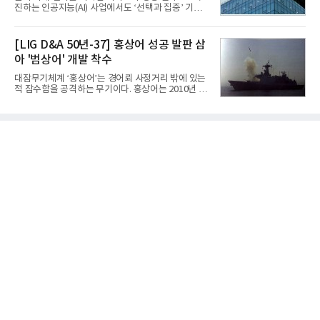
기준 매출 2조6616억원, 영업이익 9725억원으로 역
진하는 인공지능(AI) 사업에서도 ‘선택과 집중’ 기조
대 최대 실적을 기록했다. 엔씨도 올해 출시한 '아이온
를 강화하고 있다. 경쟁사들이 AI 데이터센터 등 인프
2' 등에 힘입어 호실적을 거둘 것으로 전망된다.반면
라 투자에 나서는 것과 달리, 카카오는 ‘카카오톡’이
넷마블은 2분기 매출이 증가했지만 영업이익은 전년
라는 플랫폼 경쟁력을 활용한 AI 에이전트 서비스에
[LIG D&A 50년-37] 홍상어 성공 발판 삼
동기 대
집중하는 전략이다. 과거 무리한 사업 확장 과정에서
아 '범상어' 개발 착수
겪었던 시행착오를 되풀이하지 않고 핵심 역량에 집
중하겠다는 취지로 풀이된다.7일 업계에 따르면 카카
대잠무기체계 ‘홍상어’는 경어뢰 사정거리 밖에 있는
오는 올해 2분기 연결 기준 매출 2조985억원, 영업이
적 잠수함을 공격하는 무기이다. 홍상어는 2010년 넥
익 2770억원을 기록했다. 전년 동기 대비 매출과 영업
스원퓨처 시절 진해하우스에서 최초 생산돼 전력화가
이익은 각각 9%, 36% 증가해 모두 분기 기준 역대
이뤄졌다. 이후 2012년 한국형 구축함(KDX-1) 이상
최대치다. 상반기 기준 매출은 4조405억원, 영업이익
의 함정에 실전 배치됐다.그해 7월 해군은 동해상에서
은 4884억
성능 검증을 위해 홍상어 시험발사를 실시했다. 이때
홍상어가 목표 지점에서 입수한 후 표적을 타격하지
못하고 물속에서 멈춰버리는 예상 밖의 일이 벌어졌
다. 2차 품질확인 사격 시험에서도 만족스러운 결과를
얻지 못했다. 완벽한 신뢰성 확보를 위해 LIG넥스원은
국방과학연구소(ADD) 테스크포스(TF)와 합심해 본
격적인 개선 작업에 착수했다.홍상어 유도탄의 모든
분야를