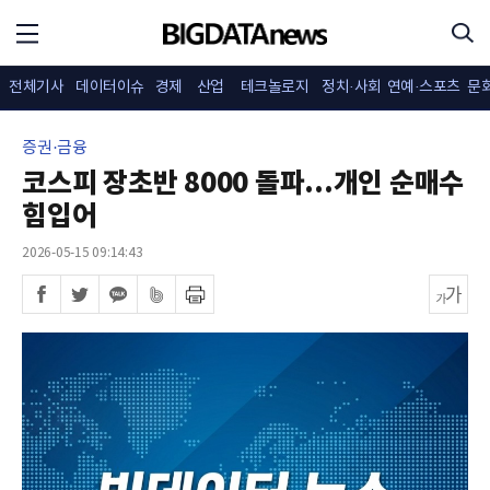
전체기사
데이터이슈
경제
산업
테크놀로지
정치·사회
연예·스포츠
문
증권·금융
코스피 장초반 8000 돌파...개인 순매수
힘입어
2026-05-15 09:14:43