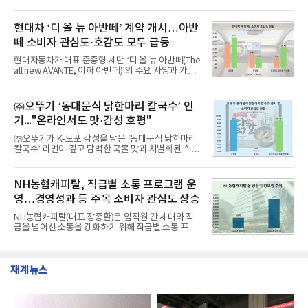
서 1위를 차지했다. 한국가스공사와 한국수력원자력
드에 대한 소비자 관심이 확대됐다.연구소에 따르면 8
이 순으로 뒤를 이었다.7일 한국기업평판연구소(소장
월 교육서비스 상장기업 브랜드평판 순위는 메가스터
구창환)는 산업통상자원부 공공기관 41개 브랜드를
현대차 ‘디 올 뉴 아반떼’ 계약 개시…아반
디교육, 대교, 디지
대상으로 지난 7월 7일부터 8월 7일까지 수집된 소비
떼 소비자 관심도·호감도 모두 급등
자 빅데이터 91,102,549건을 분석한 결과, 한국전력
공사가 브랜드평판지수 10,670,633을 기록하며 8월
현대자동차가 대표 준중형 세단 ‘디 올 뉴 아반떼(The
1위에 올랐다고 밝혔다. 분석에 활용된 빅데이터는 지
all new AVANTE, 이하 아반떼)’의 주요 사양과 가격
난 7월(88,893,823건) 대비 2.48% 증가한 수치다.연
을 공개하고 5일부터 계약을 시작한다고 밝혔다.아반
구소에 따르면 8월 산업통상자원부 공공기관 브랜드
떼는 6년 만에 선보이는 8세대 완전변경 모델로, ▲정
평판 30위 순위는 한국전력공사, 한국가스공사, 한국
교한 선과 면을 중심으로 완성한 파격적인 디자인 ▲
㈜오뚜기 ‘동대문식 닭한마리 칼국수’ 인
수력원자력, 한국석
과거 중형 세단 수준으로 확대된 차체 제원 ▲글로벌
기..."온라인서도 맛·감성 호평"
최고 수준의 안전성 ▲성능과 효율을 동시에 높인 주
행 완성도 ▲첨단 편의 및 디지털 사양 적용 등을 통해
㈜오뚜기가 K-노포 감성을 담은 ‘동대문식 닭한마리
글로벌 준중형 세단의 새로운 기준을 세웠다.아반떼
칼국수’ 라면이 깊고 담백한 국물 맛과 차별화된 스토
는 가솔린 2.0과 1.6 하이브리드 두 가지 파워트레인
리로 출시 초기부터 높은 인기를 얻고 있다고 4일 밝
과 모던, 프리미엄, 인스퍼레이션 세 가지 트림으로
혔다.‘동대문식 닭한마리 칼국수’는 예상을 뛰어넘는
운영된다.◆ 디자인·공간·안전·성능 전반에서 차급을
소비자 호응에 힘입어 지난 7월 13일 첫 선을 보인 지
NH농협캐피탈, 직급별 소통 프로그램 운
넘
단 18일 만에 누적 판매량 50만 개를 돌파하는 성과를
영…경영성과 등 주목 소비자 관심도 상승
거두었다.이번 신제품은 개발진이 전국의 닭한마리
전문점을 직접 찾아 다니며 최적의 육수 비율을 완성
NH농협캐피탈(대표 장종환)은 임직원 간 세대와 직
했다. 자극적이지 않으면서도 깊은 닭육수에 마늘의
급을 넘어선 소통을 강화하기 위해 직급별 소통 프로
개운한 풍미를 더했으며, 국물이 잘 배어들면서도 쫄
그램'너하(NH)고, 나하(NH)고, NH GO!'를 지난 27일
깃한 식감이 살아있는 칼국수 면발을 정교하게 구현
부터 30일까지 서울 원센티널 NH농협캐피탈타워 22
했다는게 회사측의 설명이다.실제 현장 시식 행사에
층에서 운영했다고 31일 밝혔다.이번 프로그램은 경
서도
재계뉴스
영지원부 홍보팀과 2026년 새로이(e)＊가 공동 주관
했으며, ▲팀장·부장(7.27), ▲계장·주임(7.28), ▲과
장·차장(7.29), ▲대리(7.30) 등 직급별로 총 4회에 걸
쳐 진행됐다.참고로 새로이(e)는 NH농협캐피탈 MZ