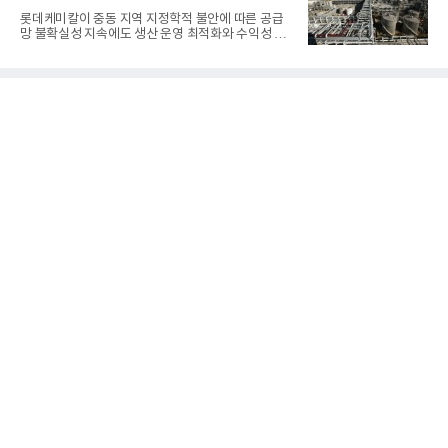
틀그라운드'의 안정적인 성장에 힘입어 상반기 연결
롯데케미칼이 중동 지역 지정학적 불안에 따른 공급
기준 매출 2조6616억원, 영업이익 9725억원으로 역
망 불확실성 지속에도 생산 운영 최적화와 수익성 중
대 최대 실적을 기록했다. 엔씨도 올해 출시한 '아이온
심의 사업 운영을 통해 전분기에 이어 흑자 기조를 이
2' 등에 힘입어 호실적을 거둘 것으로 전망된다.반면
어갔다.롯데케미칼이 2026년 2분기 연결 기준 매출
넷마블은 2분기 매출이 증가했지만 영업이익은 전년
액 5조6864억원, 영업이익 1101억원을 기록했다고 7
동기 대
일 밝혔다. 사업별로는 기초화학 부문(롯데케미칼 기
초소재사업·LC타이탄·LC USA·롯데대산석화)이 매
출 3조9403억원, 영업이익 23억원을 기록했다. 정기
보수 영향과 원료 가격 변동에 따른 래깅 효과로 전분
기 대비 수익성은 둔화됐지만 흑자 전환 흐름을 유지
했다.첨단소재 부문은 매출 1조1551억원, 영업이익
1325억원을 기록했다. 주요 제품의 스프레드 확대와
우호적인 환율 효과