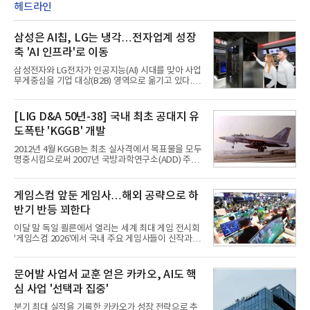
헤드라인
삼성은 AI칩, LG는 냉각…전자업계 성장
축 'AI 인프라'로 이동
삼성전자와 LG전자가 인공지능(AI) 시대를 맞아 사업
무게중심을 기업 대상(B2B) 영역으로 옮기고 있다.
TV와 생활가전 등 전통적인 소비자 시장이 성숙기에
접어든 가운데 삼성전자는 AI 반도체를 중심으로 데
이터센터 생태계 공략을 강화하고 LG전자는 냉각솔
[LIG D&A 50년-38] 국내 최초 공대지 유
루션·전장·로봇 등 기업용 솔루션 사업 확대에 속도를
도폭탄 'KGGB' 개발
내고 있다.9일 업계에 따르면 LG전자는 2분기 생활가
전과 프리미엄 제품 경쟁력에 더해 B2B 사업 확대 효
2012년 4월 KGGB는 최초 실사격에서 목표물을 모두
과로 수익성을 방어한 반면 삼성전자는 디바이스경험
명중시킴으로써 2007년 국방과학연구소(ADD) 주관
(DX) 부문의 TV·생활가전 수익성이 악화됐다. 대신 삼
으로 시작된 KGGB 개발사업에 LIG넥스원은 시제업
성은 AI 메모리 등 반도체 사업을 중심으로 새로운 성
체로 참여했다. 체계개발에는 총 400여억 원의 개발
장 동력을 확보하는 데 집중하고 있다.LG전자는 B2B
비와 62개월의 기간이 소요됐다. 한국형 GPS 유도폭
게임스컴 앞둔 게임사…해외 공략으로 하
사업 확대
탄 KGGB(Korea GPS Guided Bomb)는 국내 최초
반기 반등 꾀한다
의 공대지 유도폭탄으로 2012년에 최종 전투용 적합
판정을 받았다.우리 공군이 운용하는 모든 전투기에
이달 말 독일 쾰른에서 열리는 세계 최대 게임 전시회
탑재할 수 있는 KGGB는 일반목적폭탄(General
'게임스컴 2026'에서 국내 주요 게임사들이 신작과 글
Purpose Bomb)에 장착하여 운용토록 개발됐다.이
로벌 전략을 공개한다. 상반기 게임사들의 실적이 업
는 현재 군에서 보유하고 있는 상당량의 일반목적폭
체별로 엇갈린 가운데 하반기 신작 흥행과 해외 시장
탄을 활용하기 위한 취지였다.항공기에 장착된 KGGB
성과가 실적을 좌우할 핵심 변수로 떠오르고 있다.8일
문어발 사업서 교훈 얻은 카카오, AI도 핵
는 조종사가 휴대하는 명령통신장치(PDU, P
업계에 따르면 올해 상반기 게임업계는 기업별 성적
심 사업 '선택과 집중'
표가 크게 갈렸다. 대표적으로 크래프톤은 'PUBG: 배
틀그라운드'의 안정적인 성장에 힘입어 상반기 연결
분기 최대 실적을 기록한 카카오가 성장 전략으로 추