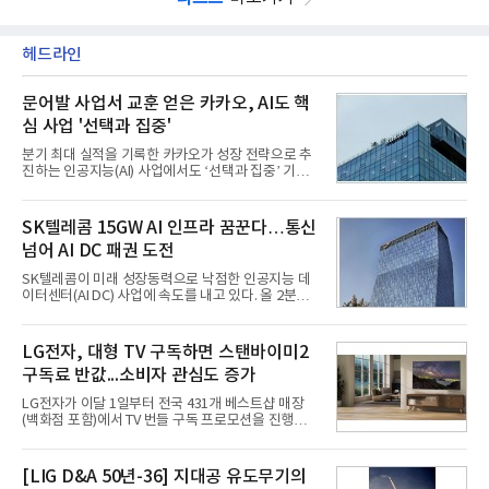
헤드라인
문어발 사업서 교훈 얻은 카카오, AI도 핵
심 사업 '선택과 집중'
분기 최대 실적을 기록한 카카오가 성장 전략으로 추
진하는 인공지능(AI) 사업에서도 ‘선택과 집중’ 기조
를 강화하고 있다. 경쟁사들이 AI 데이터센터 등 인프
라 투자에 나서는 것과 달리, 카카오는 ‘카카오톡’이
라는 플랫폼 경쟁력을 활용한 AI 에이전트 서비스에
SK텔레콤 15GW AI 인프라 꿈꾼다…통신
집중하는 전략이다. 과거 무리한 사업 확장 과정에서
넘어 AI DC 패권 도전
겪었던 시행착오를 되풀이하지 않고 핵심 역량에 집
중하겠다는 취지로 풀이된다.7일 업계에 따르면 카카
SK텔레콤이 미래 성장동력으로 낙점한 인공지능 데
오는 올해 2분기 연결 기준 매출 2조985억원, 영업이
이터센터(AI DC) 사업에 속도를 내고 있다. 올 2분기
익 2770억원을 기록했다. 전년 동기 대비 매출과 영업
AI 데이터센터 매출이 90% 이상 급증한 데 이어, 오
이익은 각각 9%, 36% 증가해 모두 분기 기준 역대
는 2035년까지 총 15GW(기가와트) 규모의 AI DC를
최대치다. 상반기 기준 매출은 4조405억원, 영업이익
구축하겠다는 대형 청사진을 제시하면서다. 이에 따
LG전자, 대형 TV 구독하면 스탠바이미2
은 4884억
라 경쟁 구도 역시 이동통신사인 KT, LG유플러스를
구독료 반값...소비자 관심도 증가
넘어 네이버, 삼성SDS 등 IT 인프라 기업으로 확장되
고 있다.7일 SK텔레콤에 따르면 회사는 올해 2분기
LG전자가 이달 1일부터 전국 431개 베스트샵 매장
연결 기준 매출 4조 3591억원, 영업이익 5660억원을
(백화점 포함)에서 TV 번들 구독 프로모션을 진행하고
기록했다. 매출은 전년 동기 대비 0.5%, 영업이익은
있다. 대형 TV 구독 시 스탠바이미2 구독료를 반값 할
67.3% 증가한 수치다. AI DC 사업의 성장에 더해 수
인해주는 프로모션이다.대상 제품은 65·77·83형 올
익성 중심 경영, 그리고 지난해 발생한 일회성 비용에
레드, 75·86·100형 마이크로 RGB, 75·86형 미니
[LIG D&A 50년-36] 지대공 유도무기의
따른 기저효과가 실
RGB 등 거실용 TV로 인기가 높은 베스트셀러 TV 20