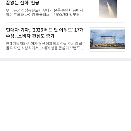
끝없는 진화 '천궁'
개 모델이며, 동시 구독 계약 시 스탠바이미2(모델명
27LX6TPGA) 구독료를 50% 할인 받을 수 있다. 프로
우리 공군의 방공유도탄 부대가 운용 중인 대공미사
모션 대상 모델과 혜택, 구독료 등 프로모션 세부 사항
일인 호크와 나이키 허큘리스는 1990년대 말부터 성
은 베스트샵 판매 매니저에게 문의하면 자세히 안내
능 면에서 한계를 보이기 시작했다. 이에 따라 정부는
받을 수 있다.LG TV를 구독으로 이용하면 최대 6년까
기존 미사일체계를 대체할 중고도 및 중거리 대공미
지 구독 계약기간 내 무상 A/S를 받을 수 있으며, 이사
사일을 개발하기로 결정했다.처음 KM-SAM 사업으로
현대차·기아, '2026 레드 닷 어워드' 17개
등으로 이전
불린 이 사업의 명칭은 호크(Iron Hawk, 철매)를 대체
수상...소비자 관심도 증가
한다는 의미에서 ‘철매Ⅱ’ 로 정해졌다. 철매Ⅱ 개발
사업은 미사일체계 완성 후인 2011년 ‘천궁(天弓)’으
현대자동차와 기아가 혁신성과 창의성을 앞세워 글로
로 다시 장비명이 바뀌었다. 17개 업체와 관련 기관이
벌 디자인 시상식에서 17개의 상을 휩쓸며 브랜드 경
참여한 가운데 LIG 넥스원은 탐색 개발에서 체계개발
쟁력을 다시 한번 입증했다.현대자동차·기아는 '2026
완료까지 모든 과정에 참여했다. 1976년 호크 미사일
레드 닷 어워드: 브랜드 & 커뮤니케이션 디자인 부문
창정비 업체로 출발했던 회사가 호크 대체 유도무기
(Red Dot Design Award: Brand &
인 천궁
Communication Design)'에서 최우수상 2개, 본상
15개를 수상했다고 7일 밝혔다.'레드 닷 어워드'는 독
일 iF, 미국 IDEA와 함께 세계 3대 디자인 시상식으로
손꼽히는 세계 최대 규모의 디자인 공모전이다. 독일
노르트라인 베스트팔렌 디자인센터(Design
Zentrum Nordrhein Westfalen)가 주관해 매년 ▲
제품 디자인 ▲브랜드 & 커뮤니케이션 디자인 ▲디
자인 콘셉트 각 부문에서 우수한