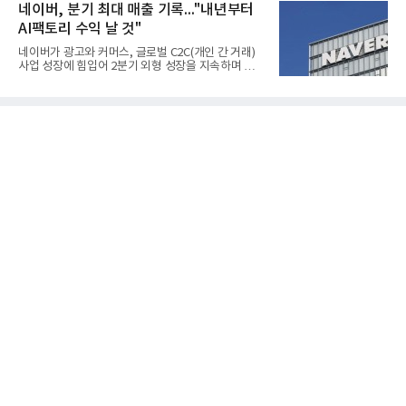
한국전기안전공사(KESCO)로부터 SOFC 발전설비
네이버, 분기 최대 매출 기록..."내년부터
성이 개선됐다.금호석유
‘HD250’과 ‘HD300’, 제조시설에 대한 사용전검사를
AI팩토리 수익 날 것"
완료하고 제품 양산체계 구축했다고 밝혔다.HD250
과 HD300은 각각 249kW급과 285kW급의 중소형 발
네이버가 광고와 커머스, 글로벌 C2C(개인 간 거래)
전용 SOFC 제품이다. 이번 검사를 통해 HD하이드로
사업 성장에 힘입어 2분기 외형 성장을 지속하며 역대
젠은 제품과 제조시설의 전기설비 안전성과 적합성을
최대 매출을 기록했다. AI 검색 서비스 'AI 탭'의 이용
확인받으면서 안정적인 제품 생산과 공급을 위한 기
자 증가와 엔비디아와 추진하는 AI 팩토리를 앞세워
반을 마련했다고 설명했다.SOFC는 600~1000℃의
AI 수익화에도 속도를 내고 있다.네이버는 올해 2분기
고온에서 작동하는 고효율 친환경 발
연결 기준 매출 3조3888억원, 영업이익 5203억원을
기록했다고 7일 밝혔다. 매출은 광고·커머스 등 핵심
사업과 글로벌 C2C 성장에 힘입어 전년 동기 대비
16.2% 증가한 분기 최대 매출을 기록했다. 반면 영업
이익은 AI 인프라 투자 영향으로 0.2% 감소했다.사업
별 매출은 네이버 플랫폼 1조9022억원, 파이낸셜 플
랫폼 4707억원, 글로벌 도전 1조159억원이다.네이버
플랫폼은