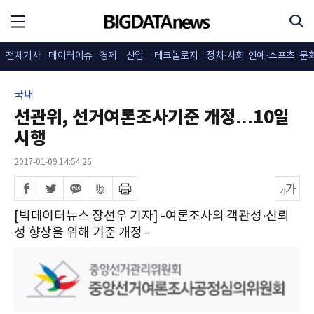
전체기사
데이터이슈
경제
산업
테크놀로지
정치·사회
연예·스포츠
문
국내
선관위, 선거여론조사기준 개정…10일
시행
2017-01-09 14:54:26
[빅데이터뉴스 장선우 기자] -여론조사의 객관성·신뢰
성 향상을 위해 기준 개정 -