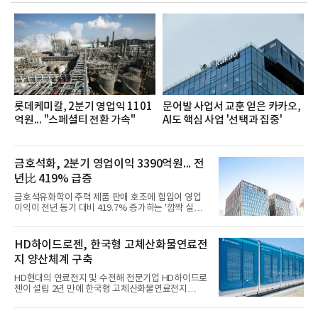
장·차장(7.29), ▲대리(7.30) 등 직급별로 총 4회에 걸
쳐 진행됐다.참고로 새로이(e)는 NH농협캐피탈 MZ
세대들로(과장~계장) 구성된 자율 참여조직으로, 조
직문화 혁신과 업무 효율성 향상을 위한 다양한 활동
을 추진하며,새로운 변화와 이로운 영향력을 조직전
반에 전파하는 역할
롯데케미칼, 2분기 영업익 1101
문어발 사업서 교훈 얻은 카카오,
억원... "스페셜티 전환 가속"
AI도 핵심 사업 '선택과 집중'
금호석화, 2분기 영업이익 3390억원... 전
년比 419% 급증
금호석유화학이 주력 제품 판매 호조에 힘입어 영업
이익이 전년 동기 대비 419.7% 증가하는 '깜짝 실
적'을 냈다. 금호석유화학은 연결 기준 올해 2분기 영
업이익이 3390억원으로 지난해 동기보다 419.7% 증
가한 것으로 잠정 집계됐다고 7일 공시했다.매출은 2
HD하이드로젠, 한국형 고체산화물연료전
조2682억원으로 지난해 동기 대비 27.9% 증가했다.
지 양산체계 구축
순이익은 3004억원으로 420.4% 늘었다.이번 호실적
은 주력 제품인 NB라텍스와 합성수지 판매 호조가 견
HD현대의 연료전지 및 수전해 전문기업 HD하이드로
인한 것으로 풀이된다. 미국의 중국산 의료용 고무장
젠이 설립 2년 만에 한국형 고체산화물연료전지
갑 관세 인상 이후 동남아 장갑업체의 가동률이 높아
(SOFC, Solid Oxide Fuel Cell) 양산체계를 구축하고
지면서 NB라텍스 수요가 증가했고, 원재료인 부타디
본격적인 시장 공략에 나선다.HD하이드로젠은 최근
엔(BD) 가격 상승분을 제품 가격에 반영하면서 수익