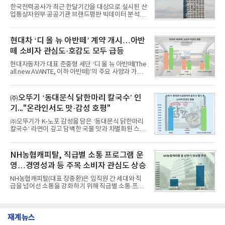
1,710,926을 기록하며 8월 1위에 올랐다고 밝혔다.
한국전력공사가 최근 한달기간을 대상으로 실시된 산
분석에 활용된 빅데이터는 지난 7월(9,491,206건) 대
업통상자원부 공공기관 브랜드평판 빅데이터 분석에
비 6.14% 증가한 수치로, 교육서비스 상장기업 브랜
서 1위를 차지했다. 한국가스공사와 한국수력원자력
드에 대한 소비자 관심이 확대됐다.연구소에 따르면 8
이 순으로 뒤를 이었다.7일 한국기업평판연구소(소장
월 교육서비스 상장기업 브랜드평판 순위는 메가스터
구창환)는 산업통상자원부 공공기관 41개 브랜드를
현대차 ‘디 올 뉴 아반떼’ 계약 개시…아반
디교육, 대교, 디지
대상으로 지난 7월 7일부터 8월 7일까지 수집된 소비
떼 소비자 관심도·호감도 모두 급등
자 빅데이터 91,102,549건을 분석한 결과, 한국전력
공사가 브랜드평판지수 10,670,633을 기록하며 8월
현대자동차가 대표 준중형 세단 ‘디 올 뉴 아반떼(The
1위에 올랐다고 밝혔다. 분석에 활용된 빅데이터는 지
all new AVANTE, 이하 아반떼)’의 주요 사양과 가격
난 7월(88,893,823건) 대비 2.48% 증가한 수치다.연
을 공개하고 5일부터 계약을 시작한다고 밝혔다.아반
구소에 따르면 8월 산업통상자원부 공공기관 브랜드
떼는 6년 만에 선보이는 8세대 완전변경 모델로, ▲정
평판 30위 순위는 한국전력공사, 한국가스공사, 한국
교한 선과 면을 중심으로 완성한 파격적인 디자인 ▲
㈜오뚜기 ‘동대문식 닭한마리 칼국수’ 인
수력원자력, 한국석
과거 중형 세단 수준으로 확대된 차체 제원 ▲글로벌
기..."온라인서도 맛·감성 호평"
최고 수준의 안전성 ▲성능과 효율을 동시에 높인 주
행 완성도 ▲첨단 편의 및 디지털 사양 적용 등을 통해
㈜오뚜기가 K-노포 감성을 담은 ‘동대문식 닭한마리
글로벌 준중형 세단의 새로운 기준을 세웠다.아반떼
칼국수’ 라면이 깊고 담백한 국물 맛과 차별화된 스토
는 가솔린 2.0과 1.6 하이브리드 두 가지 파워트레인
리로 출시 초기부터 높은 인기를 얻고 있다고 4일 밝
과 모던, 프리미엄, 인스퍼레이션 세 가지 트림으로
혔다.‘동대문식 닭한마리 칼국수’는 예상을 뛰어넘는
운영된다.◆ 디자인·공간·안전·성능 전반에서 차급을
소비자 호응에 힘입어 지난 7월 13일 첫 선을 보인 지
NH농협캐피탈, 직급별 소통 프로그램 운
넘
단 18일 만에 누적 판매량 50만 개를 돌파하는 성과를
영…경영성과 등 주목 소비자 관심도 상승
거두었다.이번 신제품은 개발진이 전국의 닭한마리
전문점을 직접 찾아 다니며 최적의 육수 비율을 완성
NH농협캐피탈(대표 장종환)은 임직원 간 세대와 직
했다. 자극적이지 않으면서도 깊은 닭육수에 마늘의
급을 넘어선 소통을 강화하기 위해 직급별 소통 프로
개운한 풍미를 더했으며, 국물이 잘 배어들면서도 쫄
그램'너하(NH)고, 나하(NH)고, NH GO!'를 지난 27일
깃한 식감이 살아있는 칼국수 면발을 정교하게 구현
부터 30일까지 서울 원센티널 NH농협캐피탈타워 22
했다는게 회사측의 설명이다.실제 현장 시식 행사에
층에서 운영했다고 31일 밝혔다.이번 프로그램은 경
서도
재계뉴스
영지원부 홍보팀과 2026년 새로이(e)＊가 공동 주관
했으며, ▲팀장·부장(7.27), ▲계장·주임(7.28), ▲과