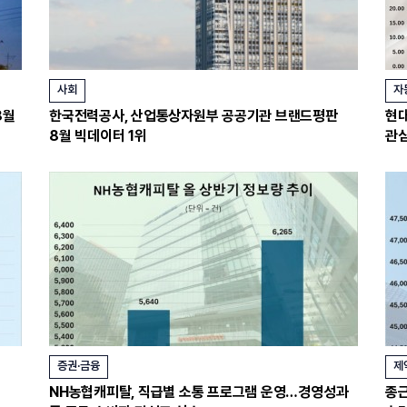
사회
자
8월
한국전력공사, 산업통상자원부 공공기관 브랜드평판
현대
8월 빅데이터 1위
관심
증권·금융
제
NH농협캐피탈, 직급별 소통 프로그램 운영…경영성과
종근