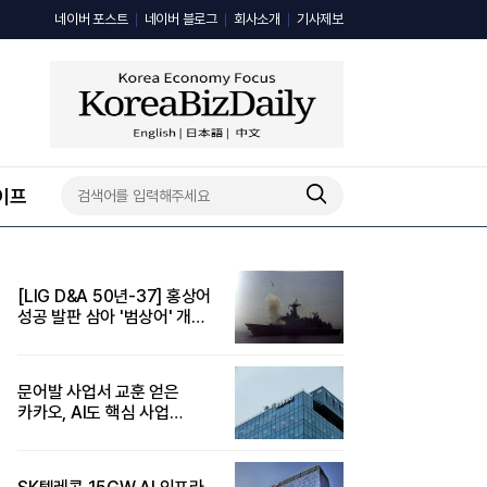
네이버 포스트
네이버 블로그
회사소개
기사제보
이프
[LIG D&A 50년-37] 홍상어
성공 발판 삼아 '범상어' 개발
착수
문어발 사업서 교훈 얻은
카카오, AI도 핵심 사업
'선택과 집중'