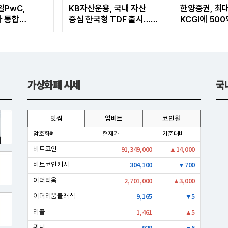
일PwC,
KB자산운용, 국내 자산
한양증권, 최
 통합
중심 한국형 TDF 출시…
KCGI에 50
U...소비자
소비자 관심도↑
유상증자…장
가속
가상화폐 시세
국