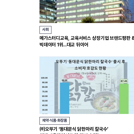
사회
메가스터디교육, 교육서비스 상장기업 브랜드평판 
빅데이터 1위...대교 뒤이어
제약·식품·화장품
㈜오뚜기 ‘동대문식 닭한마리 칼국수’