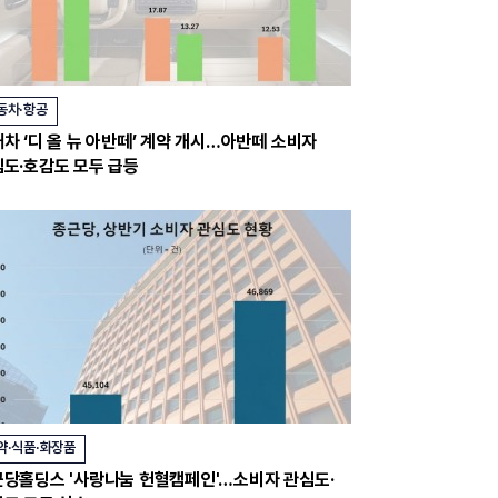
동차·항공
차 ‘디 올 뉴 아반떼’ 계약 개시…아반떼 소비자
도·호감도 모두 급등
약·식품·화장품
당홀딩스 '사랑나눔 헌혈캠페인'…소비자 관심도·