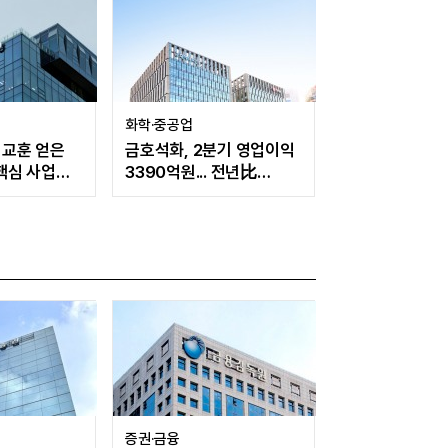
화학·중공업
 교훈 얻은
금호석화, 2분기 영업이익
 핵심 사업
3390억원... 전년比
419% 급증
증권·금융