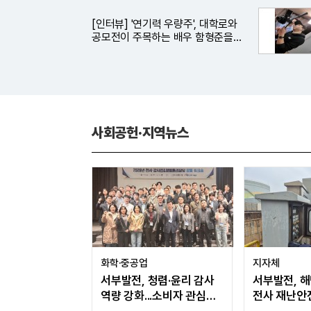
[인터뷰] '연기력 우량주', 대학로와
공모전이 주목하는 배우 함형준을
만나다
사회공헌·지역뉴스
화학·중공업
지자체
서부발전, 청렴·윤리 감사
서부발전, 
역량 강화...소비자 관심도
전사 재난안