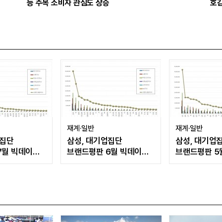
등 주목 소비자 관심도 상승
호감
재계·일반
재계·일반
업집단
삼성, 대기업집단
삼성, 대기업
7월 빅데이터
브랜드평판 6월 빅데이터
브랜드평판 5
K·두산·
압도적 1위...SK·한화 순
1위...현대자
순