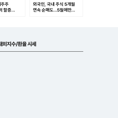
대주주
외국인, 국내 주식 5개월
0억 할증
연속 순매도…5월에만
외파생 진출
47조 쏟아내
내외지수/환율 시세