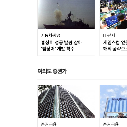
자동차·항공
IT·전자
홍상어 성공 발판 삼아
게임스컴 앞
'범상어' 개발 착수
해외 공략으
꾀한다
여의도 증권가
증권·금융
증권·금융