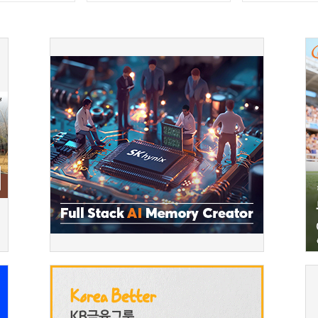
오디오북 전달식…녹음
에 1억 원 후원
과정 체험도