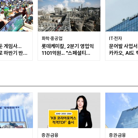
화학·중공업
IT·전자
둔 게임사…
롯데케미칼, 2분기 영업익
문어발 사업서
로 하반기 반등
1101억원... "스페셜티
카카오, AI도
전환 가속"
'선택과 집중'
증권·금융
증권·금융