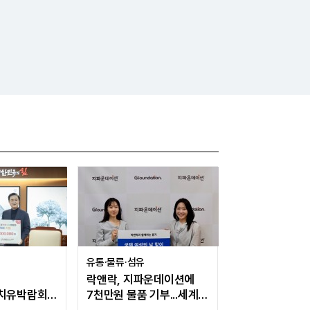
트레이딩뷰에서 모든 시장 추적
유통·물류·섬유
락앤락, 지파운데이션에
치유박람회
7천만원 물품 기부...세계