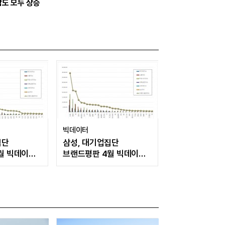
도 모두 상승
빅데이터
집단
삼성, 대기업집단
월 빅데이터
브랜드평판 4월 빅데이터
동차 뒤이어
분석 1위..."평판지수도
상승"