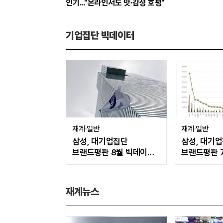
인기..."온라인서도 맛·감성 호평"
기업집단 빅데이터
재계·일반
재계·일반
삼성, 대기업집단
삼성, 대기
브랜드평판 8월 빅데이터
브랜드평판 
분석 1위...SK·현대자동차
분석 1위...S
순
현대자동차 
재계뉴스