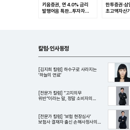
키움증권, 연 4.0% 금리
한투증권·삼
발행어음 특판...투자자
초고액자산가
관심도 증가
자산관리 MO
관심도↑
칼럼·인사동정
[김지희 칼럼] 하수구로 사라지는
‘하늘의 연료’
[전문가 칼럼] “고지의무
위반”이라는 말, 정말 소비자의
잘못일까?
[전문가 칼럼] ‘보험 현장심사’
보험사 결재자 출신 손해사정사의
조언