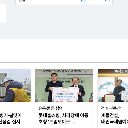
유통·물류·섬유
건설·부동산
해빙기·봄맞이
롯데홈쇼핑, 시각장애 아동
계룡건설,
전점검 실시
초청 '드림보이스'
태안국제원예