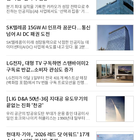
분기 최대 실적을 기록한 카카오가 성장 전략으로 추
진하는 인공지능(AI) 사업에서도 ‘선택과 집중’ 기조
를 강화하고 있다. 경쟁사들이 AI 데이터센터 등 인프
라 투자에 나서는 것과 달리, 카카오는 ‘카카오톡’이
라는 플랫폼 경쟁력을 활용한 AI 에이전트 서비스에
SK텔레콤 15GW AI 인프라 꿈꾼다…통신
집중하는 전략이다. 과거 무리한 사업 확장 과정에서
넘어 AI DC 패권 도전
겪었던 시행착오를 되풀이하지 않고 핵심 역량에 집
중하겠다는 취지로 풀이된다.7일 업계에 따르면 카카
SK텔레콤이 미래 성장동력으로 낙점한 인공지능 데
오는 올해 2분기 연결 기준 매출 2조985억원, 영업이
이터센터(AI DC) 사업에 속도를 내고 있다. 올 2분기
익 2770억원을 기록했다. 전년 동기 대비 매출과 영업
AI 데이터센터 매출이 90% 이상 급증한 데 이어, 오
이익은 각각 9%, 36% 증가해 모두 분기 기준 역대
는 2035년까지 총 15GW(기가와트) 규모의 AI DC를
최대치다. 상반기 기준 매출은 4조405억원, 영업이익
구축하겠다는 대형 청사진을 제시하면서다. 이에 따
LG전자, 대형 TV 구독하면 스탠바이미2
은 4884억
라 경쟁 구도 역시 이동통신사인 KT, LG유플러스를
구독료 반값...소비자 관심도 증가
넘어 네이버, 삼성SDS 등 IT 인프라 기업으로 확장되
고 있다.7일 SK텔레콤에 따르면 회사는 올해 2분기
LG전자가 이달 1일부터 전국 431개 베스트샵 매장
연결 기준 매출 4조 3591억원, 영업이익 5660억원을
(백화점 포함)에서 TV 번들 구독 프로모션을 진행하고
기록했다. 매출은 전년 동기 대비 0.5%, 영업이익은
있다. 대형 TV 구독 시 스탠바이미2 구독료를 반값 할
67.3% 증가한 수치다. AI DC 사업의 성장에 더해 수
인해주는 프로모션이다.대상 제품은 65·77·83형 올
익성 중심 경영, 그리고 지난해 발생한 일회성 비용에
레드, 75·86·100형 마이크로 RGB, 75·86형 미니
[LIG D&A 50년-36] 지대공 유도무기의
따른 기저효과가 실
RGB 등 거실용 TV로 인기가 높은 베스트셀러 TV 20
끝없는 진화 '천궁'
개 모델이며, 동시 구독 계약 시 스탠바이미2(모델명
27LX6TPGA) 구독료를 50% 할인 받을 수 있다. 프로
우리 공군의 방공유도탄 부대가 운용 중인 대공미사
모션 대상 모델과 혜택, 구독료 등 프로모션 세부 사항
일인 호크와 나이키 허큘리스는 1990년대 말부터 성
은 베스트샵 판매 매니저에게 문의하면 자세히 안내
능 면에서 한계를 보이기 시작했다. 이에 따라 정부는
받을 수 있다.LG TV를 구독으로 이용하면 최대 6년까
기존 미사일체계를 대체할 중고도 및 중거리 대공미
지 구독 계약기간 내 무상 A/S를 받을 수 있으며, 이사
사일을 개발하기로 결정했다.처음 KM-SAM 사업으로
현대차·기아, '2026 레드 닷 어워드' 17개
등으로 이전
불린 이 사업의 명칭은 호크(Iron Hawk, 철매)를 대체