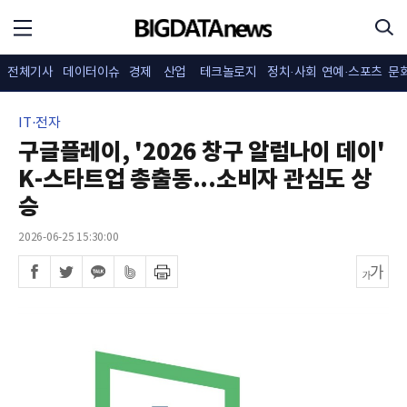
전체기사
데이터이슈
경제
산업
테크놀로지
정치·사회
연예·스포츠
문
IT·전자
구글플레이, '2026 창구 알럼나이 데이'
K-스타트업 총출동...소비자 관심도 상
승
2026-06-25 15:30:00