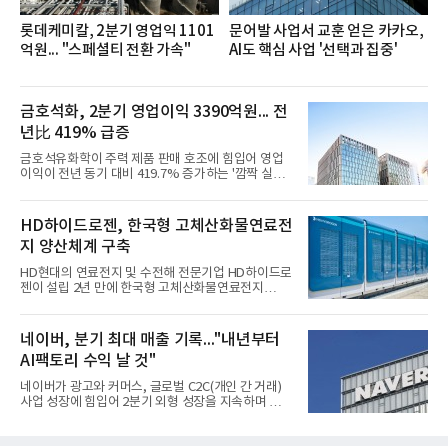
롯데케미칼, 2분기 영업익 1101
문어발 사업서 교훈 얻은 카카오,
억원... "스페셜티 전환 가속"
AI도 핵심 사업 '선택과 집중'
금호석화, 2분기 영업이익 3390억원... 전
년比 419% 급증
금호석유화학이 주력 제품 판매 호조에 힘입어 영업
이익이 전년 동기 대비 419.7% 증가하는 '깜짝 실
적'을 냈다. 금호석유화학은 연결 기준 올해 2분기 영
업이익이 3390억원으로 지난해 동기보다 419.7% 증
가한 것으로 잠정 집계됐다고 7일 공시했다.매출은 2
HD하이드로젠, 한국형 고체산화물연료전
조2682억원으로 지난해 동기 대비 27.9% 증가했다.
지 양산체계 구축
순이익은 3004억원으로 420.4% 늘었다.이번 호실적
은 주력 제품인 NB라텍스와 합성수지 판매 호조가 견
HD현대의 연료전지 및 수전해 전문기업 HD하이드로
인한 것으로 풀이된다. 미국의 중국산 의료용 고무장
젠이 설립 2년 만에 한국형 고체산화물연료전지
갑 관세 인상 이후 동남아 장갑업체의 가동률이 높아
(SOFC, Solid Oxide Fuel Cell) 양산체계를 구축하고
지면서 NB라텍스 수요가 증가했고, 원재료인 부타디
본격적인 시장 공략에 나선다.HD하이드로젠은 최근
엔(BD) 가격 상승분을 제품 가격에 반영하면서 수익
한국전기안전공사(KESCO)로부터 SOFC 발전설비
네이버, 분기 최대 매출 기록..."내년부터
성이 개선됐다.금호석유
‘HD250’과 ‘HD300’, 제조시설에 대한 사용전검사를
AI팩토리 수익 날 것"
완료하고 제품 양산체계 구축했다고 밝혔다.HD250
과 HD300은 각각 249kW급과 285kW급의 중소형 발
네이버가 광고와 커머스, 글로벌 C2C(개인 간 거래)
전용 SOFC 제품이다. 이번 검사를 통해 HD하이드로
사업 성장에 힘입어 2분기 외형 성장을 지속하며 역대
젠은 제품과 제조시설의 전기설비 안전성과 적합성을
최대 매출을 기록했다. AI 검색 서비스 'AI 탭'의 이용
확인받으면서 안정적인 제품 생산과 공급을 위한 기
자 증가와 엔비디아와 추진하는 AI 팩토리를 앞세워
반을 마련했다고 설명했다.SOFC는 600~1000℃의
AI 수익화에도 속도를 내고 있다.네이버는 올해 2분기