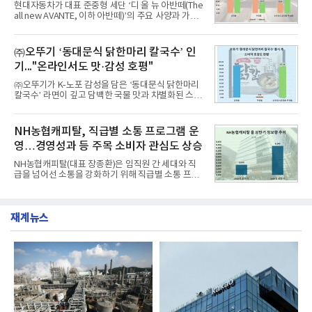
현대자동차가 대표 준중형 세단 ‘디 올 뉴 아반떼(The
1위에 올랐다고 밝혔다. 분석에 활용된 빅데이터는 지
all new AVANTE, 이하 아반떼)’의 주요 사양과 가격
난 7월(88,893,823건) 대비 2.48% 증가한 수치다.연
을 공개하고 5일부터 계약을 시작한다고 밝혔다.아반
구소에 따르면 8월 산업통상자원부 공공기관 브랜드
떼는 6년 만에 선보이는 8세대 완전변경 모델로, ▲정
평판 30위 순위는 한국전력공사, 한국가스공사, 한국
교한 선과 면을 중심으로 완성한 파격적인 디자인 ▲
㈜오뚜기 ‘동대문식 닭한마리 칼국수’ 인
수력원자력, 한국석
과거 중형 세단 수준으로 확대된 차체 제원 ▲글로벌
기..."온라인서도 맛·감성 호평"
최고 수준의 안전성 ▲성능과 효율을 동시에 높인 주
행 완성도 ▲첨단 편의 및 디지털 사양 적용 등을 통해
㈜오뚜기가 K-노포 감성을 담은 ‘동대문식 닭한마리
글로벌 준중형 세단의 새로운 기준을 세웠다.아반떼
칼국수’ 라면이 깊고 담백한 국물 맛과 차별화된 스토
는 가솔린 2.0과 1.6 하이브리드 두 가지 파워트레인
리로 출시 초기부터 높은 인기를 얻고 있다고 4일 밝
과 모던, 프리미엄, 인스퍼레이션 세 가지 트림으로
혔다.‘동대문식 닭한마리 칼국수’는 예상을 뛰어넘는
운영된다.◆ 디자인·공간·안전·성능 전반에서 차급을
소비자 호응에 힘입어 지난 7월 13일 첫 선을 보인 지
NH농협캐피탈, 직급별 소통 프로그램 운
넘
단 18일 만에 누적 판매량 50만 개를 돌파하는 성과를
영…경영성과 등 주목 소비자 관심도 상승
거두었다.이번 신제품은 개발진이 전국의 닭한마리
전문점을 직접 찾아 다니며 최적의 육수 비율을 완성
NH농협캐피탈(대표 장종환)은 임직원 간 세대와 직
했다. 자극적이지 않으면서도 깊은 닭육수에 마늘의
급을 넘어선 소통을 강화하기 위해 직급별 소통 프로
개운한 풍미를 더했으며, 국물이 잘 배어들면서도 쫄
그램'너하(NH)고, 나하(NH)고, NH GO!'를 지난 27일
깃한 식감이 살아있는 칼국수 면발을 정교하게 구현
부터 30일까지 서울 원센티널 NH농협캐피탈타워 22
했다는게 회사측의 설명이다.실제 현장 시식 행사에
층에서 운영했다고 31일 밝혔다.이번 프로그램은 경
서도
재계뉴스
영지원부 홍보팀과 2026년 새로이(e)＊가 공동 주관
했으며, ▲팀장·부장(7.27), ▲계장·주임(7.28), ▲과
장·차장(7.29), ▲대리(7.30) 등 직급별로 총 4회에 걸
쳐 진행됐다.참고로 새로이(e)는 NH농협캐피탈 MZ
세대들로(과장~계장) 구성된 자율 참여조직으로, 조
직문화 혁신과 업무 효율성 향상을 위한 다양한 활동
을 추진하며,새로운 변화와 이로운 영향력을 조직전
반에 전파하는 역할