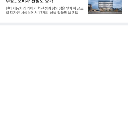
수상...소비자 관심도 증가
한다는 의미에서 ‘철매Ⅱ’ 로 정해졌다. 철매Ⅱ 개발
사업은 미사일체계 완성 후인 2011년 ‘천궁(天弓)’으
현대자동차와 기아가 혁신성과 창의성을 앞세워 글로
로 다시 장비명이 바뀌었다. 17개 업체와 관련 기관이
벌 디자인 시상식에서 17개의 상을 휩쓸며 브랜드 경
참여한 가운데 LIG 넥스원은 탐색 개발에서 체계개발
쟁력을 다시 한번 입증했다.현대자동차·기아는 '2026
완료까지 모든 과정에 참여했다. 1976년 호크 미사일
레드 닷 어워드: 브랜드 & 커뮤니케이션 디자인 부문
창정비 업체로 출발했던 회사가 호크 대체 유도무기
(Red Dot Design Award: Brand &
인 천궁
Communication Design)'에서 최우수상 2개, 본상
15개를 수상했다고 7일 밝혔다.'레드 닷 어워드'는 독
일 iF, 미국 IDEA와 함께 세계 3대 디자인 시상식으로
손꼽히는 세계 최대 규모의 디자인 공모전이다. 독일
노르트라인 베스트팔렌 디자인센터(Design
Zentrum Nordrhein Westfalen)가 주관해 매년 ▲
제품 디자인 ▲브랜드 & 커뮤니케이션 디자인 ▲디
자인 콘셉트 각 부문에서 우수한