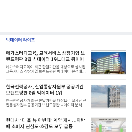
빅데이터 라이프
메가스터디교육, 교육서비스 상장기업 브
랜드평판 8월 빅데이터 1위...대교 뒤이어
메가스터디교육이 최근 한달기간을 대상으로 실시된
교육서비스 상장기업 브랜드평판 빅데이터 분석에서
1위를 차지했다. 대교와 디지털대상이 뒤를 이었다.7
일 한국기업평판연구소(소장 구창환)는 국내 교육서
비스 상장기업 브랜드를 대상으로 지난 7월 7일부터
한국전력공사, 산업통상자원부 공공기관
8월 7일까지 수집된 소비자 빅데이터 10,074,233건
브랜드평판 8월 빅데이터 1위
을 분석한 결과, 메가스터디교육이 브랜드평판지수
1,710,926을 기록하며 8월 1위에 올랐다고 밝혔다.
한국전력공사가 최근 한달기간을 대상으로 실시된 산
분석에 활용된 빅데이터는 지난 7월(9,491,206건) 대
업통상자원부 공공기관 브랜드평판 빅데이터 분석에
비 6.14% 증가한 수치로, 교육서비스 상장기업 브랜
서 1위를 차지했다. 한국가스공사와 한국수력원자력
드에 대한 소비자 관심이 확대됐다.연구소에 따르면 8
이 순으로 뒤를 이었다.7일 한국기업평판연구소(소장
월 교육서비스 상장기업 브랜드평판 순위는 메가스터
구창환)는 산업통상자원부 공공기관 41개 브랜드를
현대차 ‘디 올 뉴 아반떼’ 계약 개시…아반
디교육, 대교, 디지
대상으로 지난 7월 7일부터 8월 7일까지 수집된 소비
떼 소비자 관심도·호감도 모두 급등
자 빅데이터 91,102,549건을 분석한 결과, 한국전력
공사가 브랜드평판지수 10,670,633을 기록하며 8월