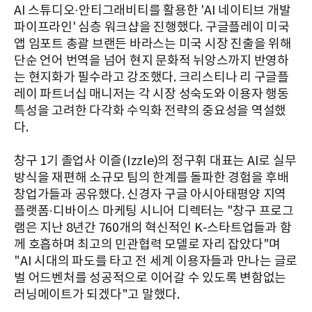
AI 스튜디오·안티그래비티를 활용한 'AI 네이티브 개발
파이프라인' 심층 워크샵을 진행했다. 구글플레이 미국
앱 임포트 총괄 브랜든 바라스는 미국 시장 진출을 위해
단순 언어 번역을 넘어 현지 문화적 뉘앙스까지 반영하
는 현지화가 필수라고 강조했다. 크리스티나 리 구글플
레이 파트너십 매니저는 각 시장 성숙도와 이용자 행동
특성을 고려한 다각화 수익화 전략의 중요성을 역설했
다.
창구 1기 졸업사 이즐(Izzle)의 정구휘 대표는 AI로 실무
방식을 재편해 소규모 팀의 한계를 돌파한 경험을 후배
창업가들과 공유했다. 신경자 구글 아시아태평양 지역
플랫폼·디바이스 마케팅 시니어 디렉터는 "창구 프로그
램은 지난 8년간 760개의 혁신적인 K-스타트업들과 함
께 호흡하며 최고의 민관협력 모델로 자리 잡았다"며
"AI 시대의 파도를 타고 전 세계 이용자들과 만나는 글로
벌 어드벤처를 성공적으로 이어갈 수 있도록 변함없는
러닝메이트가 되겠다"고 말했다.