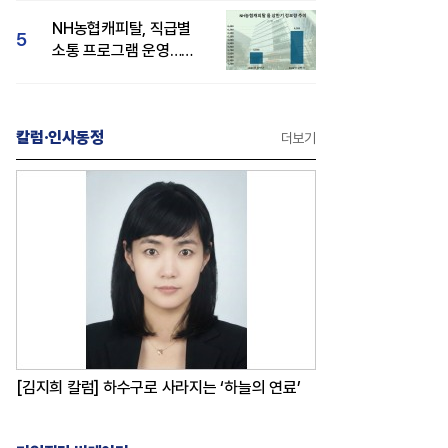
감성 호평"
NH농협캐피탈, 직급별
5
소통 프로그램 운영…
경영성과 등 주목 소비자
관심도 상승
칼럼·인사동정
더보기
[김지희 칼럼] 하수구로 사라지는 ‘하늘의 연료’