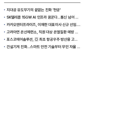
지대공 유도무기의 끝없는 진화 '천궁'
SK텔레콤 15GW AI 인프라 꿈꾼다…통신 넘어 AI DC 패권 도전
카카오엔터프라이즈, 이재한 대표이사 신규 선임..."AI 전환 선도"
고려아연 온산제련소, 직원 대상 온열질환 예방 안전 실천 캠페인 실시
포스코에어솔루션, 亞 최초 항공우주·방산용 고순도 가스 국제 인증 획득
건설기계 진화…스마트 안전 기술부터 무인 자율 굴착기까지