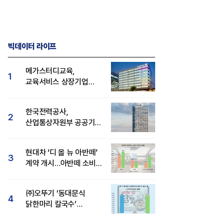
빅데이터 라이프
메가스터디교육,
1
교육서비스 상장기업
브랜드평판 8월 빅데이터
1위...대교 뒤이어
한국전력공사,
2
산업통상자원부 공공기관
브랜드평판 8월 빅데이터
1위
현대차 ‘디 올 뉴 아반떼’
3
계약 개시…아반떼 소비자
관심도·호감도 모두 급등
㈜오뚜기 ‘동대문식
4
닭한마리 칼국수’
인기..."온라인서도 맛·