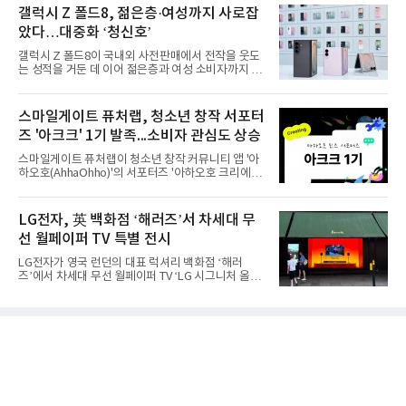
갤럭시 Z 폴드8, 젊은층·여성까지 사로잡
았다…대중화 ‘청신호’
갤럭시 Z 폴드8이 국내외 사전판매에서 전작을 웃도
는 성적을 거둔 데 이어 젊은층과 여성 소비자까지 빠
르게 흡수하며 흥행세를 이어가고 있다. 대화면과 생
산성을 앞세운 기존 폴드의 소비자층에서 벗어나 디
자인과 휴대성을 강화하면서 폴더블폰의 대중화를 본
스마일게이트 퓨처랩, 청소년 창작 서포터
격화하고 있다는 분석이 나온다.10일 카운터포인트
즈 '아크크' 1기 발족...소비자 관심도 상승
리서치에 따르면 갤럭시 Z8 시리즈의 글로벌 사전판
매량은 전작 대비 30% 이상 증가했다. 국내 사전판매
스마일게이트 퓨처랩이 청소년 창작 커뮤니티 앱 '아
량은 전작 대비 39% 늘었고 유럽에서도 20% 이상
하오호(AhhaOhho)'의 서포터즈 '아하오호 크리에이
증가했다. 미국에서도 역대 폴드 시리즈 가운데 가장
터 크루(AhhaOhho Creator Crew, 이하 '아크크')' 1
높은 수준의 사전판매 성과를 기록한 전작보다 30%
기를 발족했다고 10일 밝혔다.아하오호는 퓨처랩이
이상 늘어난 것으로 알려졌다.초기 흥행에는 폴드8의
지난 10년간 오프라인 공간에서 운영해 온 창의환경
LG전자, 英 백화점 ‘해러즈’서 차세대 무
폼팩터 변화가 영향
철학을 디지털로 확장한 플랫폼이다. 학습자가 자신
선 월페이퍼 TV 특별 전시
의 관심사에서 출발해 직접 만들고 시행착오를 겪으
며 배움을 넓혀가도록 설계됐다. 디지털 콘텐츠를 소
LG전자가 영국 런던의 대표 럭셔리 백화점 ‘해러
비만 하기 쉬운 AI 시대의 아이들에게 정답을 따라가
즈’에서 차세대 무선 월페이퍼 TV ‘LG 시그니처 올레
는 능력보다 스스로 질문하고 만들어보는 '주체적 배
드 W’를 선보이며 현지 프리미엄 고객들의 관심을 끌
움의 경험'을 건넨다는 취지다.아크크는 초등학교 3학
고 있다.LG전자는 8월 7일부터 26일까지 해러즈 백
년부터 6학년 아동·청소년으로 꾸려졌다. 아하오호
화점 1층 외관을 장식하는 브롬튼 로드 쇼윈도에서
앱의 창작 챌린지에
LG 시그니처 올레드 W 특별 전시를 진행한다고 10일
밝혔다. 해당 공간은 월평균 약 110만 명이 찾는 런던
의 대표적인 프리미엄 쇼핑 거리다. 방문객들은 매장
에 들어서기 전부터 LG 시그니처 올레드 W의 뛰어난
화질과 초슬림 디자인을 경험할 수 있으며 쇼윈도에
서 본 제품을 백화점 내부 LG전자 매장에서도 직접 확