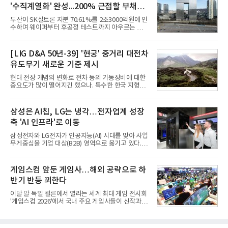
격화하고 있다는 분석이 나온다.10일 카운터포인트
'수직계열화' 완성...200% 근접할 부채비
리서치에 따르면 갤럭시 Z8 시리즈의 글로벌 사전판
매량은 전작 대비 30% 이상 증가했다. 국내 사전판매
율 부담
두산이 SK실트론 지분 70.61%를 2조3000억원에 인
량은 전작 대비 39% 늘었고 유럽에서도 20% 이상
수하며 웨이퍼부터 후공정 테스트까지 아우르는 반도
증가했다. 미국에서도 역대 폴드 시리즈 가운데 가장
체 수직계열화를 완성했다. 인수 대상인 SK실트론은
높은 수준의 사전판매 성과를 기록한 전작보다 30%
지난해 5742억원의 순손실을 내며 신용등급 하향검
이상 늘어난 것으로 알려졌다.초기 흥행에는 폴드8의
토 대상에 올라 있다. 두산의 연결 기준 부채비율도 인
[LIG D&A 50년-39] '현궁' 중거리 대전차
폼팩터 변화가 영향
수금융 1조원을 가정할 경우 200%에 근접한 191%
유도무기 새로운 기준 제시
까지 오를 것으로 신용평가사들은 추산하고 있다.10
일 금융감독원 전자공시와 업계 등에 따르면 ㈜두산
현대 전장 개념의 변화로 전차 등의 기동장비에 대한
은 지난달 31일 이사회를 열고 SK㈜가 보유한 SK실
중요도가 많이 떨어지긴 했으나. 특수한 한국 지형을
트론 지분 70.61%를 인수하는 주식매매계약(SPA)
고려할 때 북한군 전차부대는 여전히 위협적인 존재
체결을 승인했다고 공시했다. 계약서에는 장용호 SK
로 평가되고 있다. 그러나 우리 군이 운용 중인 대전차
㈜ 대표이사와 김민철 두산 대표이사가 각각 서명했
무기는 관통력과 유효사거리 모두 만족스럽지 못해
삼성은 AI칩, LG는 냉각…전자업계 성장
다. 매각 대상 지분은 SK㈜가
적 전차 파괴에 효과적이지 못했다. 특히 노후화된 대
축 'AI 인프라'로 이동
전차 무기에 대한 군수지원이 미흡해 전력 발휘가 어
려웠다.따라서 부족한 사거리의 한계를 극복하고 아
삼성전자와 LG전자가 인공지능(AI) 시대를 맞아 사업
군의 생존성을 극대화할 수 있는 대전차 유도무기 개
무게중심을 기업 대상(B2B) 영역으로 옮기고 있다.
발이 절실했다.2007년부터 국방과학연구소(ADD) 주
TV와 생활가전 등 전통적인 소비자 시장이 성숙기에
관으로 중거리 대전차 유도무기 탐색개발을 시작했
접어든 가운데 삼성전자는 AI 반도체를 중심으로 데
다. 5대 개발 전략으로 성능 우위, 소량화경량화 실현,
이터센터 생태계 공략을 강화하고 LG전자는 냉각솔
게임스컴 앞둔 게임사…해외 공략으로 하
국산화에 의
루션·전장·로봇 등 기업용 솔루션 사업 확대에 속도를
반기 반등 꾀한다
내고 있다.9일 업계에 따르면 LG전자는 2분기 생활가
전과 프리미엄 제품 경쟁력에 더해 B2B 사업 확대 효
이달 말 독일 쾰른에서 열리는 세계 최대 게임 전시회
과로 수익성을 방어한 반면 삼성전자는 디바이스경험
'게임스컴 2026'에서 국내 주요 게임사들이 신작과 글
(DX) 부문의 TV·생활가전 수익성이 악화됐다. 대신 삼
로벌 전략을 공개한다. 상반기 게임사들의 실적이 업
성은 AI 메모리 등 반도체 사업을 중심으로 새로운 성
체별로 엇갈린 가운데 하반기 신작 흥행과 해외 시장
장 동력을 확보하는 데 집중하고 있다.LG전자는 B2B
성과가 실적을 좌우할 핵심 변수로 떠오르고 있다.8일
사업 확대