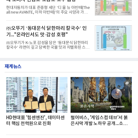
자 빅데이터 91,102,549건을 분석한 결과, 한국전력
공사가 브랜드평판지수 10,670,633을 기록하며 8월
현대자동차가 대표 준중형 세단 ‘디 올 뉴 아반떼(The
1위에 올랐다고 밝혔다. 분석에 활용된 빅데이터는 지
all new AVANTE, 이하 아반떼)’의 주요 사양과 가격
난 7월(88,893,823건) 대비 2.48% 증가한 수치다.연
을 공개하고 5일부터 계약을 시작한다고 밝혔다.아반
구소에 따르면 8월 산업통상자원부 공공기관 브랜드
떼는 6년 만에 선보이는 8세대 완전변경 모델로, ▲정
평판 30위 순위는 한국전력공사, 한국가스공사, 한국
교한 선과 면을 중심으로 완성한 파격적인 디자인 ▲
㈜오뚜기 ‘동대문식 닭한마리 칼국수’ 인
수력원자력, 한국석
과거 중형 세단 수준으로 확대된 차체 제원 ▲글로벌
기..."온라인서도 맛·감성 호평"
최고 수준의 안전성 ▲성능과 효율을 동시에 높인 주
행 완성도 ▲첨단 편의 및 디지털 사양 적용 등을 통해
㈜오뚜기가 K-노포 감성을 담은 ‘동대문식 닭한마리
글로벌 준중형 세단의 새로운 기준을 세웠다.아반떼
칼국수’ 라면이 깊고 담백한 국물 맛과 차별화된 스토
는 가솔린 2.0과 1.6 하이브리드 두 가지 파워트레인
리로 출시 초기부터 높은 인기를 얻고 있다고 4일 밝
과 모던, 프리미엄, 인스퍼레이션 세 가지 트림으로
혔다.‘동대문식 닭한마리 칼국수’는 예상을 뛰어넘는
운영된다.◆ 디자인·공간·안전·성능 전반에서 차급을
소비자 호응에 힘입어 지난 7월 13일 첫 선을 보인 지
넘
재계뉴스
단 18일 만에 누적 판매량 50만 개를 돌파하는 성과를
거두었다.이번 신제품은 개발진이 전국의 닭한마리
전문점을 직접 찾아 다니며 최적의 육수 비율을 완성
했다. 자극적이지 않으면서도 깊은 닭육수에 마늘의
개운한 풍미를 더했으며, 국물이 잘 배어들면서도 쫄
깃한 식감이 살아있는 칼국수 면발을 정교하게 구현
했다는게 회사측의 설명이다.실제 현장 시식 행사에
서도
HD현대重 '힘센엔진', 데이터센
펄어비스, '게임스컴 데브'서 붉
터 핵심 전력원으로 진화
은사막 개발 노하우 공개...소비자
관심도 증가