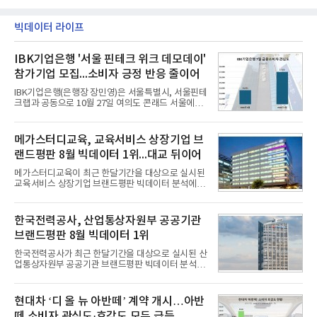
빅데이터 라이프
IBK기업은행 '서울 핀테크 위크 데모데이'
참가기업 모집...소비자 긍정 반응 줄이어
IBK기업은행(은행장 장민영)은 서울특별시, 서울핀테
크랩과 공동으로 10월 27일 여의도 콘래드 서울에서
개최 예정인 ‘2026 서울 핀테크 위크 데모데이 with
IBK기업은행’에 참가할 기업을 모집한다고 10일 밝혔
다.이번 데모데이는 ‘AX 기반 디지털금융의 전환’을
메가스터디교육, 교육서비스 상장기업 브
주제로 개최되는 ‘서울 핀테크 위크 2026’의 공식 프
랜드평판 8월 빅데이터 1위...대교 뒤이어
로그램으로, 우수한 AX 기반 핀테크 기업을 발굴하고
투자유치와 사업 협력 기회를 지원하기 위해 마련됐
메가스터디교육이 최근 한달기간을 대상으로 실시된
다.참여 대상은 창업 7년 이내의 서울 소재 핀테크 스
교육서비스 상장기업 브랜드평판 빅데이터 분석에서
타트업과 중소기업 창업 지원법에 따른 신사업 분야
1위를 차지했다. 대교와 디지털대상이 뒤를 이었다.7
의 창업 10년 이내 기업이다. 참가 신청은 10일부터
일 한국기업평판연구소(소장 구창환)는 국내 교육서
30일까지 스타트업 플러스 홈페이지를 통해 가능하
비스 상장기업 브랜드를 대상으로 지난 7월 7일부터
한국전력공사, 산업통상자원부 공공기관
다.심사를
8월 7일까지 수집된 소비자 빅데이터 10,074,233건
브랜드평판 8월 빅데이터 1위
을 분석한 결과, 메가스터디교육이 브랜드평판지수
1,710,926을 기록하며 8월 1위에 올랐다고 밝혔다.
한국전력공사가 최근 한달기간을 대상으로 실시된 산
분석에 활용된 빅데이터는 지난 7월(9,491,206건) 대
업통상자원부 공공기관 브랜드평판 빅데이터 분석에
비 6.14% 증가한 수치로, 교육서비스 상장기업 브랜
서 1위를 차지했다. 한국가스공사와 한국수력원자력
드에 대한 소비자 관심이 확대됐다.연구소에 따르면 8
이 순으로 뒤를 이었다.7일 한국기업평판연구소(소장
월 교육서비스 상장기업 브랜드평판 순위는 메가스터
구창환)는 산업통상자원부 공공기관 41개 브랜드를
현대차 ‘디 올 뉴 아반떼’ 계약 개시…아반
디교육, 대교, 디지
대상으로 지난 7월 7일부터 8월 7일까지 수집된 소비
떼 소비자 관심도·호감도 모두 급등