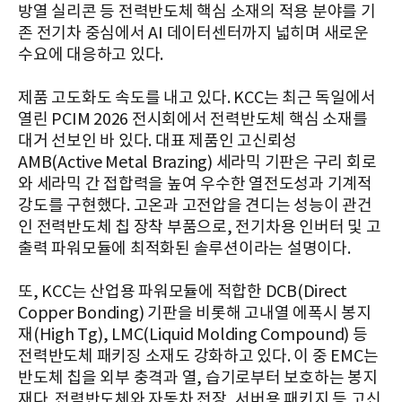
방열 실리콘 등 전력반도체 핵심 소재의 적용 분야를 기
존 전기차 중심에서 AI 데이터센터까지 넓히며 새로운
수요에 대응하고 있다.
제품 고도화도 속도를 내고 있다. KCC는 최근 독일에서
열린 PCIM 2026 전시회에서 전력반도체 핵심 소재를
대거 선보인 바 있다. 대표 제품인 고신뢰성
AMB(Active Metal Brazing) 세라믹 기판은 구리 회로
와 세라믹 간 접합력을 높여 우수한 열전도성과 기계적
강도를 구현했다. 고온과 고전압을 견디는 성능이 관건
인 전력반도체 칩 장착 부품으로, 전기차용 인버터 및 고
출력 파워모듈에 최적화된 솔루션이라는 설명이다.
또, KCC는 산업용 파워모듈에 적합한 DCB(Direct
Copper Bonding) 기판을 비롯해 고내열 에폭시 봉지
재(High Tg), LMC(Liquid Molding Compound) 등
전력반도체 패키징 소재도 강화하고 있다. 이 중 EMC는
반도체 칩을 외부 충격과 열, 습기로부터 보호하는 봉지
재다. 전력반도체와 자동차 전장, 서버용 패키지 등 고신