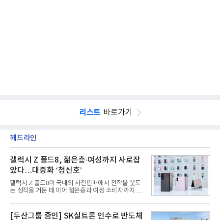
리스트
바로가기
헤드라인
갤럭시 Z 폴드8, 젊은층·여성까지 사로잡
았다…대중화 ‘청신호’
갤럭시 Z 폴드8이 국내외 사전판매에서 전작을 웃도
는 성적을 거둔 데 이어 젊은층과 여성 소비자까지 빠
르게 흡수하며 흥행세를 이어가고 있다. 대화면과 생
산성을 앞세운 기존 폴드의 소비자층에서 벗어나 디
자인과 휴대성을 강화하면서 폴더블폰의 대중화를 본
[두산그룹 줌인] SK실트론 인수로 반도체