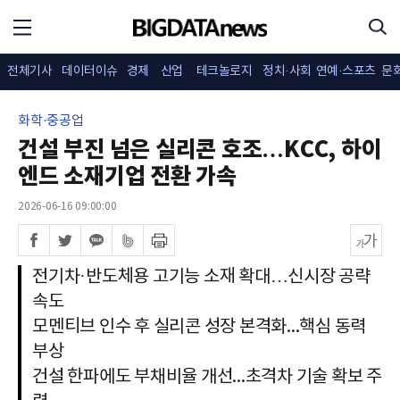
전체기사
데이터이슈
경제
산업
테크놀로지
정치·사회
연예·스포츠
문
화학·중공업
건설 부진 넘은 실리콘 호조…KCC, 하이
엔드 소재기업 전환 가속
2026-06-16 09:00:00
전기차·반도체용 고기능 소재 확대…신시장 공략
속도
모멘티브 인수 후 실리콘 성장 본격화...핵심 동력
부상
건설 한파에도 부채비율 개선...초격차 기술 확보 주