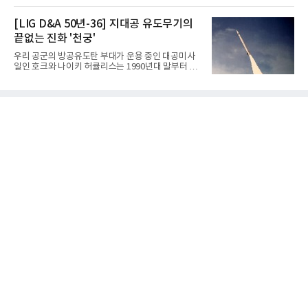
확인받으면서 안정적인 제품 생산과 공급을 위한 기
자 증가와 엔비디아와 추진하는 AI 팩토리를 앞세워
반을 마련했다고 설명했다.SOFC는 600~1000℃의
AI 수익화에도 속도를 내고 있다.네이버는 올해 2분기
[LIG D&A 50년-36] 지대공 유도무기의
고온에서 작동하는 고효율 친환경 발
연결 기준 매출 3조3888억원, 영업이익 5203억원을
끝없는 진화 '천궁'
기록했다고 7일 밝혔다. 매출은 광고·커머스 등 핵심
사업과 글로벌 C2C 성장에 힘입어 전년 동기 대비
우리 공군의 방공유도탄 부대가 운용 중인 대공미사
16.2% 증가한 분기 최대 매출을 기록했다. 반면 영업
일인 호크와 나이키 허큘리스는 1990년대 말부터 성
이익은 AI 인프라 투자 영향으로 0.2% 감소했다.사업
능 면에서 한계를 보이기 시작했다. 이에 따라 정부는
별 매출은 네이버 플랫폼 1조9022억원, 파이낸셜 플
기존 미사일체계를 대체할 중고도 및 중거리 대공미
랫폼 4707억원, 글로벌 도전 1조159억원이다.네이버
사일을 개발하기로 결정했다.처음 KM-SAM 사업으로
플랫폼은
불린 이 사업의 명칭은 호크(Iron Hawk, 철매)를 대체
한다는 의미에서 ‘철매Ⅱ’ 로 정해졌다. 철매Ⅱ 개발
사업은 미사일체계 완성 후인 2011년 ‘천궁(天弓)’으
로 다시 장비명이 바뀌었다. 17개 업체와 관련 기관이
참여한 가운데 LIG 넥스원은 탐색 개발에서 체계개발
완료까지 모든 과정에 참여했다. 1976년 호크 미사일
창정비 업체로 출발했던 회사가 호크 대체 유도무기
인 천궁