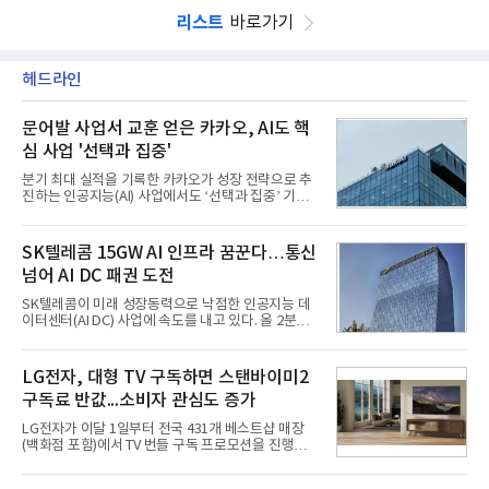
리스트
바로가기
헤드라인
문어발 사업서 교훈 얻은 카카오, AI도 핵
심 사업 '선택과 집중'
분기 최대 실적을 기록한 카카오가 성장 전략으로 추
진하는 인공지능(AI) 사업에서도 ‘선택과 집중’ 기조
를 강화하고 있다. 경쟁사들이 AI 데이터센터 등 인프
라 투자에 나서는 것과 달리, 카카오는 ‘카카오톡’이
라는 플랫폼 경쟁력을 활용한 AI 에이전트 서비스에
SK텔레콤 15GW AI 인프라 꿈꾼다…통신
집중하는 전략이다. 과거 무리한 사업 확장 과정에서
넘어 AI DC 패권 도전
겪었던 시행착오를 되풀이하지 않고 핵심 역량에 집
중하겠다는 취지로 풀이된다.7일 업계에 따르면 카카
SK텔레콤이 미래 성장동력으로 낙점한 인공지능 데
오는 올해 2분기 연결 기준 매출 2조985억원, 영업이
이터센터(AI DC) 사업에 속도를 내고 있다. 올 2분기
익 2770억원을 기록했다. 전년 동기 대비 매출과 영업
AI 데이터센터 매출이 90% 이상 급증한 데 이어, 오
이익은 각각 9%, 36% 증가해 모두 분기 기준 역대
는 2035년까지 총 15GW(기가와트) 규모의 AI DC를
최대치다. 상반기 기준 매출은 4조405억원, 영업이익
구축하겠다는 대형 청사진을 제시하면서다. 이에 따
LG전자, 대형 TV 구독하면 스탠바이미2
은 4884억
라 경쟁 구도 역시 이동통신사인 KT, LG유플러스를
구독료 반값...소비자 관심도 증가
넘어 네이버, 삼성SDS 등 IT 인프라 기업으로 확장되
고 있다.7일 SK텔레콤에 따르면 회사는 올해 2분기
LG전자가 이달 1일부터 전국 431개 베스트샵 매장
연결 기준 매출 4조 3591억원, 영업이익 5660억원을
(백화점 포함)에서 TV 번들 구독 프로모션을 진행하고
기록했다. 매출은 전년 동기 대비 0.5%, 영업이익은
있다. 대형 TV 구독 시 스탠바이미2 구독료를 반값 할
67.3% 증가한 수치다. AI DC 사업의 성장에 더해 수
인해주는 프로모션이다.대상 제품은 65·77·83형 올
익성 중심 경영, 그리고 지난해 발생한 일회성 비용에