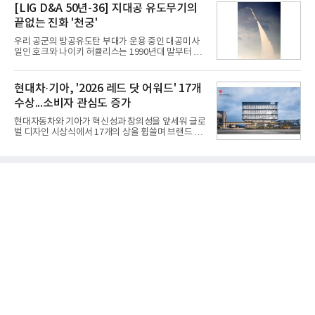
레드, 75·86·100형 마이크로 RGB, 75·86형 미니
[LIG D&A 50년-36] 지대공 유도무기의
따른 기저효과가 실
RGB 등 거실용 TV로 인기가 높은 베스트셀러 TV 20
끝없는 진화 '천궁'
개 모델이며, 동시 구독 계약 시 스탠바이미2(모델명
27LX6TPGA) 구독료를 50% 할인 받을 수 있다. 프로
우리 공군의 방공유도탄 부대가 운용 중인 대공미사
모션 대상 모델과 혜택, 구독료 등 프로모션 세부 사항
일인 호크와 나이키 허큘리스는 1990년대 말부터 성
은 베스트샵 판매 매니저에게 문의하면 자세히 안내
능 면에서 한계를 보이기 시작했다. 이에 따라 정부는
받을 수 있다.LG TV를 구독으로 이용하면 최대 6년까
기존 미사일체계를 대체할 중고도 및 중거리 대공미
지 구독 계약기간 내 무상 A/S를 받을 수 있으며, 이사
사일을 개발하기로 결정했다.처음 KM-SAM 사업으로
현대차·기아, '2026 레드 닷 어워드' 17개
등으로 이전
불린 이 사업의 명칭은 호크(Iron Hawk, 철매)를 대체
수상...소비자 관심도 증가
한다는 의미에서 ‘철매Ⅱ’ 로 정해졌다. 철매Ⅱ 개발
사업은 미사일체계 완성 후인 2011년 ‘천궁(天弓)’으
현대자동차와 기아가 혁신성과 창의성을 앞세워 글로
로 다시 장비명이 바뀌었다. 17개 업체와 관련 기관이
벌 디자인 시상식에서 17개의 상을 휩쓸며 브랜드 경
참여한 가운데 LIG 넥스원은 탐색 개발에서 체계개발
쟁력을 다시 한번 입증했다.현대자동차·기아는 '2026
완료까지 모든 과정에 참여했다. 1976년 호크 미사일
레드 닷 어워드: 브랜드 & 커뮤니케이션 디자인 부문
창정비 업체로 출발했던 회사가 호크 대체 유도무기
(Red Dot Design Award: Brand &
인 천궁
Communication Design)'에서 최우수상 2개, 본상
15개를 수상했다고 7일 밝혔다.'레드 닷 어워드'는 독
일 iF, 미국 IDEA와 함께 세계 3대 디자인 시상식으로
손꼽히는 세계 최대 규모의 디자인 공모전이다. 독일
노르트라인 베스트팔렌 디자인센터(Design
Zentrum Nordrhein Westfalen)가 주관해 매년 ▲
제품 디자인 ▲브랜드 & 커뮤니케이션 디자인 ▲디
자인 콘셉트 각 부문에서 우수한