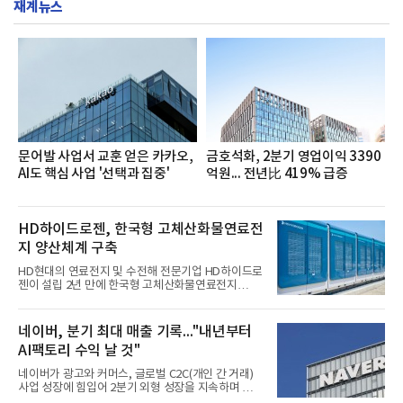
재계뉴스
영지원부 홍보팀과 2026년 새로이(e)＊가 공동 주관
했으며, ▲팀장·부장(7.27), ▲계장·주임(7.28), ▲과
장·차장(7.29), ▲대리(7.30) 등 직급별로 총 4회에 걸
쳐 진행됐다.참고로 새로이(e)는 NH농협캐피탈 MZ
세대들로(과장~계장) 구성된 자율 참여조직으로, 조
직문화 혁신과 업무 효율성 향상을 위한 다양한 활동
을 추진하며,새로운 변화와 이로운 영향력을 조직전
반에 전파하는 역할
문어발 사업서 교훈 얻은 카카오,
금호석화, 2분기 영업이익 3390
AI도 핵심 사업 '선택과 집중'
억원... 전년比 419% 급증
HD하이드로젠, 한국형 고체산화물연료전
지 양산체계 구축
HD현대의 연료전지 및 수전해 전문기업 HD하이드로
젠이 설립 2년 만에 한국형 고체산화물연료전지
(SOFC, Solid Oxide Fuel Cell) 양산체계를 구축하고
본격적인 시장 공략에 나선다.HD하이드로젠은 최근
한국전기안전공사(KESCO)로부터 SOFC 발전설비
네이버, 분기 최대 매출 기록..."내년부터
‘HD250’과 ‘HD300’, 제조시설에 대한 사용전검사를
AI팩토리 수익 날 것"
완료하고 제품 양산체계 구축했다고 밝혔다.HD250
과 HD300은 각각 249kW급과 285kW급의 중소형 발
네이버가 광고와 커머스, 글로벌 C2C(개인 간 거래)
전용 SOFC 제품이다. 이번 검사를 통해 HD하이드로
사업 성장에 힘입어 2분기 외형 성장을 지속하며 역대
젠은 제품과 제조시설의 전기설비 안전성과 적합성을
최대 매출을 기록했다. AI 검색 서비스 'AI 탭'의 이용