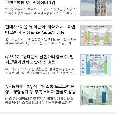
브랜드평판 8월 빅데이터 1위
을 분석한 결과, 메가스터디교육이 브랜드평판지수
1,710,926을 기록하며 8월 1위에 올랐다고 밝혔다.
한국전력공사가 최근 한달기간을 대상으로 실시된 산
분석에 활용된 빅데이터는 지난 7월(9,491,206건) 대
업통상자원부 공공기관 브랜드평판 빅데이터 분석에
비 6.14% 증가한 수치로, 교육서비스 상장기업 브랜
서 1위를 차지했다. 한국가스공사와 한국수력원자력
드에 대한 소비자 관심이 확대됐다.연구소에 따르면 8
이 순으로 뒤를 이었다.7일 한국기업평판연구소(소장
월 교육서비스 상장기업 브랜드평판 순위는 메가스터
구창환)는 산업통상자원부 공공기관 41개 브랜드를
현대차 ‘디 올 뉴 아반떼’ 계약 개시…아반
디교육, 대교, 디지
대상으로 지난 7월 7일부터 8월 7일까지 수집된 소비
떼 소비자 관심도·호감도 모두 급등
자 빅데이터 91,102,549건을 분석한 결과, 한국전력
공사가 브랜드평판지수 10,670,633을 기록하며 8월
현대자동차가 대표 준중형 세단 ‘디 올 뉴 아반떼(The
1위에 올랐다고 밝혔다. 분석에 활용된 빅데이터는 지
all new AVANTE, 이하 아반떼)’의 주요 사양과 가격
난 7월(88,893,823건) 대비 2.48% 증가한 수치다.연
을 공개하고 5일부터 계약을 시작한다고 밝혔다.아반
구소에 따르면 8월 산업통상자원부 공공기관 브랜드
떼는 6년 만에 선보이는 8세대 완전변경 모델로, ▲정
평판 30위 순위는 한국전력공사, 한국가스공사, 한국
교한 선과 면을 중심으로 완성한 파격적인 디자인 ▲
㈜오뚜기 ‘동대문식 닭한마리 칼국수’ 인
수력원자력, 한국석
과거 중형 세단 수준으로 확대된 차체 제원 ▲글로벌
기..."온라인서도 맛·감성 호평"
최고 수준의 안전성 ▲성능과 효율을 동시에 높인 주
행 완성도 ▲첨단 편의 및 디지털 사양 적용 등을 통해
㈜오뚜기가 K-노포 감성을 담은 ‘동대문식 닭한마리
글로벌 준중형 세단의 새로운 기준을 세웠다.아반떼
칼국수’ 라면이 깊고 담백한 국물 맛과 차별화된 스토
는 가솔린 2.0과 1.6 하이브리드 두 가지 파워트레인
리로 출시 초기부터 높은 인기를 얻고 있다고 4일 밝
과 모던, 프리미엄, 인스퍼레이션 세 가지 트림으로
혔다.‘동대문식 닭한마리 칼국수’는 예상을 뛰어넘는
운영된다.◆ 디자인·공간·안전·성능 전반에서 차급을
소비자 호응에 힘입어 지난 7월 13일 첫 선을 보인 지
NH농협캐피탈, 직급별 소통 프로그램 운
넘
단 18일 만에 누적 판매량 50만 개를 돌파하는 성과를
영…경영성과 등 주목 소비자 관심도 상승
거두었다.이번 신제품은 개발진이 전국의 닭한마리
전문점을 직접 찾아 다니며 최적의 육수 비율을 완성
NH농협캐피탈(대표 장종환)은 임직원 간 세대와 직
했다. 자극적이지 않으면서도 깊은 닭육수에 마늘의
급을 넘어선 소통을 강화하기 위해 직급별 소통 프로
개운한 풍미를 더했으며, 국물이 잘 배어들면서도 쫄
그램'너하(NH)고, 나하(NH)고, NH GO!'를 지난 27일
깃한 식감이 살아있는 칼국수 면발을 정교하게 구현
부터 30일까지 서울 원센티널 NH농협캐피탈타워 22
했다는게 회사측의 설명이다.실제 현장 시식 행사에
층에서 운영했다고 31일 밝혔다.이번 프로그램은 경
서도