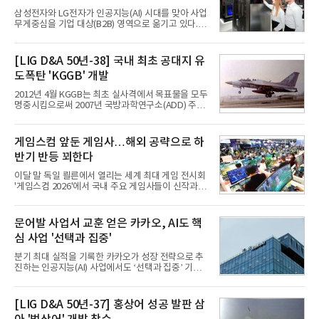
삼성전자와 LG전자가 인공지능(AI) 시대를 맞아 사업
무게중심을 기업 대상(B2B) 영역으로 옮기고 있다.
TV와 생활가전 등 전통적인 소비자 시장이 성숙기에
접어든 가운데 삼성전자는 AI 반도체를 중심으로 데
이터센터 생태계 공략을 강화하고 LG전자는 냉각솔
[LIG D&A 50년-38] 국내 최초 공대지 유
루션·전장·로봇 등 기업용 솔루션 사업 확대에 속도를
도폭탄 'KGGB' 개발
내고 있다.9일 업계에 따르면 LG전자는 2분기 생활가
전과 프리미엄 제품 경쟁력에 더해 B2B 사업 확대 효
2012년 4월 KGGB는 최초 실사격에서 목표물을 모두
과로 수익성을 방어한 반면 삼성전자는 디바이스경험
명중시킴으로써 2007년 국방과학연구소(ADD) 주관
(DX) 부문의 TV·생활가전 수익성이 악화됐다. 대신 삼
으로 시작된 KGGB 개발사업에 LIG넥스원은 시제업
성은 AI 메모리 등 반도체 사업을 중심으로 새로운 성
체로 참여했다. 체계개발에는 총 400여억 원의 개발
장 동력을 확보하는 데 집중하고 있다.LG전자는 B2B
비와 62개월의 기간이 소요됐다. 한국형 GPS 유도폭
게임스컴 앞둔 게임사…해외 공략으로 하
사업 확대
탄 KGGB(Korea GPS Guided Bomb)는 국내 최초
반기 반등 꾀한다
의 공대지 유도폭탄으로 2012년에 최종 전투용 적합
판정을 받았다.우리 공군이 운용하는 모든 전투기에
이달 말 독일 쾰른에서 열리는 세계 최대 게임 전시회
탑재할 수 있는 KGGB는 일반목적폭탄(General
'게임스컴 2026'에서 국내 주요 게임사들이 신작과 글
Purpose Bomb)에 장착하여 운용토록 개발됐다.이
로벌 전략을 공개한다. 상반기 게임사들의 실적이 업
는 현재 군에서 보유하고 있는 상당량의 일반목적폭
체별로 엇갈린 가운데 하반기 신작 흥행과 해외 시장
탄을 활용하기 위한 취지였다.항공기에 장착된 KGGB
성과가 실적을 좌우할 핵심 변수로 떠오르고 있다.8일
문어발 사업서 교훈 얻은 카카오, AI도 핵
는 조종사가 휴대하는 명령통신장치(PDU, P
업계에 따르면 올해 상반기 게임업계는 기업별 성적
심 사업 '선택과 집중'
표가 크게 갈렸다. 대표적으로 크래프톤은 'PUBG: 배
틀그라운드'의 안정적인 성장에 힘입어 상반기 연결
분기 최대 실적을 기록한 카카오가 성장 전략으로 추
기준 매출 2조6616억원, 영업이익 9725억원으로 역
진하는 인공지능(AI) 사업에서도 ‘선택과 집중’ 기조
대 최대 실적을 기록했다. 엔씨도 올해 출시한 '아이온
를 강화하고 있다. 경쟁사들이 AI 데이터센터 등 인프
2' 등에 힘입어 호실적을 거둘 것으로 전망된다.반면
라 투자에 나서는 것과 달리, 카카오는 ‘카카오톡’이
넷마블은 2분기 매출이 증가했지만 영업이익은 전년
라는 플랫폼 경쟁력을 활용한 AI 에이전트 서비스에
[LIG D&A 50년-37] 홍상어 성공 발판 삼
동기 대
집중하는 전략이다. 과거 무리한 사업 확장 과정에서