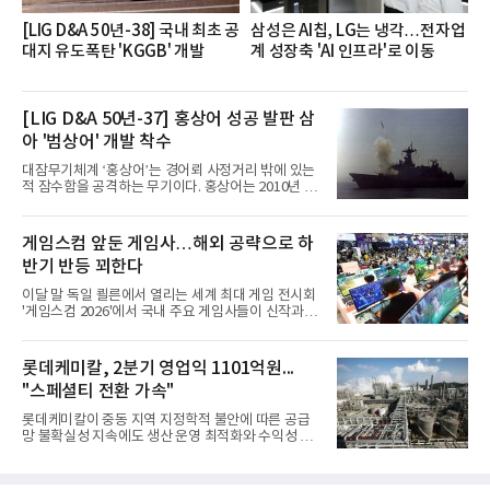
[LIG D&A 50년-38] 국내 최초 공
삼성은 AI칩, LG는 냉각…전자업
대지 유도폭탄 'KGGB' 개발
계 성장축 'AI 인프라'로 이동
[LIG D&A 50년-37] 홍상어 성공 발판 삼
아 '범상어' 개발 착수
대잠무기체계 ‘홍상어’는 경어뢰 사정거리 밖에 있는
적 잠수함을 공격하는 무기이다. 홍상어는 2010년 넥
스원퓨처 시절 진해하우스에서 최초 생산돼 전력화가
이뤄졌다. 이후 2012년 한국형 구축함(KDX-1) 이상
의 함정에 실전 배치됐다.그해 7월 해군은 동해상에서
게임스컴 앞둔 게임사…해외 공략으로 하
성능 검증을 위해 홍상어 시험발사를 실시했다. 이때
반기 반등 꾀한다
홍상어가 목표 지점에서 입수한 후 표적을 타격하지
못하고 물속에서 멈춰버리는 예상 밖의 일이 벌어졌
이달 말 독일 쾰른에서 열리는 세계 최대 게임 전시회
다. 2차 품질확인 사격 시험에서도 만족스러운 결과를
'게임스컴 2026'에서 국내 주요 게임사들이 신작과 글
얻지 못했다. 완벽한 신뢰성 확보를 위해 LIG넥스원은
로벌 전략을 공개한다. 상반기 게임사들의 실적이 업
국방과학연구소(ADD) 테스크포스(TF)와 합심해 본
체별로 엇갈린 가운데 하반기 신작 흥행과 해외 시장
격적인 개선 작업에 착수했다.홍상어 유도탄의 모든
성과가 실적을 좌우할 핵심 변수로 떠오르고 있다.8일
롯데케미칼, 2분기 영업익 1101억원...
분야를
업계에 따르면 올해 상반기 게임업계는 기업별 성적
"스페셜티 전환 가속"
표가 크게 갈렸다. 대표적으로 크래프톤은 'PUBG: 배
틀그라운드'의 안정적인 성장에 힘입어 상반기 연결
롯데케미칼이 중동 지역 지정학적 불안에 따른 공급
기준 매출 2조6616억원, 영업이익 9725억원으로 역
망 불확실성 지속에도 생산 운영 최적화와 수익성 중
대 최대 실적을 기록했다. 엔씨도 올해 출시한 '아이온
심의 사업 운영을 통해 전분기에 이어 흑자 기조를 이
2' 등에 힘입어 호실적을 거둘 것으로 전망된다.반면
어갔다.롯데케미칼이 2026년 2분기 연결 기준 매출
넷마블은 2분기 매출이 증가했지만 영업이익은 전년
액 5조6864억원, 영업이익 1101억원을 기록했다고 7