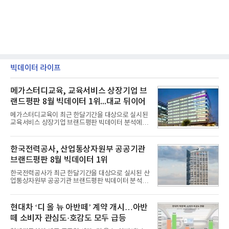
빅데이터 라이프
메가스터디교육, 교육서비스 상장기업 브
랜드평판 8월 빅데이터 1위...대교 뒤이어
메가스터디교육이 최근 한달기간을 대상으로 실시된
교육서비스 상장기업 브랜드평판 빅데이터 분석에서
1위를 차지했다. 대교와 디지털대상이 뒤를 이었다.7
일 한국기업평판연구소(소장 구창환)는 국내 교육서
비스 상장기업 브랜드를 대상으로 지난 7월 7일부터
한국전력공사, 산업통상자원부 공공기관
8월 7일까지 수집된 소비자 빅데이터 10,074,233건
브랜드평판 8월 빅데이터 1위
을 분석한 결과, 메가스터디교육이 브랜드평판지수
1,710,926을 기록하며 8월 1위에 올랐다고 밝혔다.
한국전력공사가 최근 한달기간을 대상으로 실시된 산
분석에 활용된 빅데이터는 지난 7월(9,491,206건) 대
업통상자원부 공공기관 브랜드평판 빅데이터 분석에
비 6.14% 증가한 수치로, 교육서비스 상장기업 브랜
서 1위를 차지했다. 한국가스공사와 한국수력원자력
드에 대한 소비자 관심이 확대됐다.연구소에 따르면 8
이 순으로 뒤를 이었다.7일 한국기업평판연구소(소장
월 교육서비스 상장기업 브랜드평판 순위는 메가스터
구창환)는 산업통상자원부 공공기관 41개 브랜드를
현대차 ‘디 올 뉴 아반떼’ 계약 개시…아반
디교육, 대교, 디지
대상으로 지난 7월 7일부터 8월 7일까지 수집된 소비
떼 소비자 관심도·호감도 모두 급등
자 빅데이터 91,102,549건을 분석한 결과, 한국전력
공사가 브랜드평판지수 10,670,633을 기록하며 8월