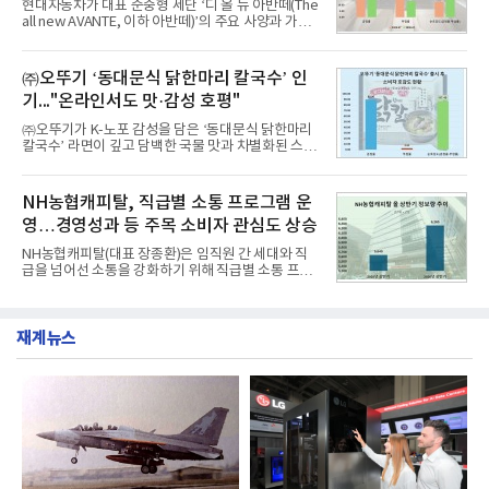
현대자동차가 대표 준중형 세단 ‘디 올 뉴 아반떼(The
1위에 올랐다고 밝혔다. 분석에 활용된 빅데이터는 지
all new AVANTE, 이하 아반떼)’의 주요 사양과 가격
난 7월(88,893,823건) 대비 2.48% 증가한 수치다.연
을 공개하고 5일부터 계약을 시작한다고 밝혔다.아반
구소에 따르면 8월 산업통상자원부 공공기관 브랜드
떼는 6년 만에 선보이는 8세대 완전변경 모델로, ▲정
평판 30위 순위는 한국전력공사, 한국가스공사, 한국
교한 선과 면을 중심으로 완성한 파격적인 디자인 ▲
㈜오뚜기 ‘동대문식 닭한마리 칼국수’ 인
수력원자력, 한국석
과거 중형 세단 수준으로 확대된 차체 제원 ▲글로벌
기..."온라인서도 맛·감성 호평"
최고 수준의 안전성 ▲성능과 효율을 동시에 높인 주
행 완성도 ▲첨단 편의 및 디지털 사양 적용 등을 통해
㈜오뚜기가 K-노포 감성을 담은 ‘동대문식 닭한마리
글로벌 준중형 세단의 새로운 기준을 세웠다.아반떼
칼국수’ 라면이 깊고 담백한 국물 맛과 차별화된 스토
는 가솔린 2.0과 1.6 하이브리드 두 가지 파워트레인
리로 출시 초기부터 높은 인기를 얻고 있다고 4일 밝
과 모던, 프리미엄, 인스퍼레이션 세 가지 트림으로
혔다.‘동대문식 닭한마리 칼국수’는 예상을 뛰어넘는
운영된다.◆ 디자인·공간·안전·성능 전반에서 차급을
소비자 호응에 힘입어 지난 7월 13일 첫 선을 보인 지
NH농협캐피탈, 직급별 소통 프로그램 운
넘
단 18일 만에 누적 판매량 50만 개를 돌파하는 성과를
영…경영성과 등 주목 소비자 관심도 상승
거두었다.이번 신제품은 개발진이 전국의 닭한마리
전문점을 직접 찾아 다니며 최적의 육수 비율을 완성
NH농협캐피탈(대표 장종환)은 임직원 간 세대와 직
했다. 자극적이지 않으면서도 깊은 닭육수에 마늘의
급을 넘어선 소통을 강화하기 위해 직급별 소통 프로
개운한 풍미를 더했으며, 국물이 잘 배어들면서도 쫄
그램'너하(NH)고, 나하(NH)고, NH GO!'를 지난 27일
깃한 식감이 살아있는 칼국수 면발을 정교하게 구현
부터 30일까지 서울 원센티널 NH농협캐피탈타워 22
했다는게 회사측의 설명이다.실제 현장 시식 행사에
층에서 운영했다고 31일 밝혔다.이번 프로그램은 경
서도
재계뉴스
영지원부 홍보팀과 2026년 새로이(e)＊가 공동 주관
했으며, ▲팀장·부장(7.27), ▲계장·주임(7.28), ▲과
장·차장(7.29), ▲대리(7.30) 등 직급별로 총 4회에 걸
쳐 진행됐다.참고로 새로이(e)는 NH농협캐피탈 MZ
세대들로(과장~계장) 구성된 자율 참여조직으로, 조
직문화 혁신과 업무 효율성 향상을 위한 다양한 활동
을 추진하며,새로운 변화와 이로운 영향력을 조직전
반에 전파하는 역할