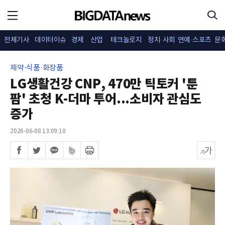
전체기사
데이터이슈
경제
산업
테크놀로지
정치·사회
연예·스포츠
문
제약·식품·화장품
LG생활건강 CNP, 470만 틱토커 '툰
팜' 초청 K-더마 투어...소비자 관심도
증가
2026-06-08 13:09:10