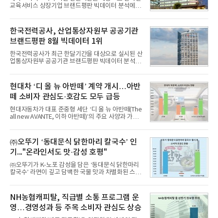
교육서비스 상장기업 브랜드평판 빅데이터 분석에서
1위를 차지했다. 대교와 디지털대상이 뒤를 이었다.7
일 한국기업평판연구소(소장 구창환)는 국내 교육서
비스 상장기업 브랜드를 대상으로 지난 7월 7일부터
한국전력공사, 산업통상자원부 공공기관
8월 7일까지 수집된 소비자 빅데이터 10,074,233건
브랜드평판 8월 빅데이터 1위
을 분석한 결과, 메가스터디교육이 브랜드평판지수
1,710,926을 기록하며 8월 1위에 올랐다고 밝혔다.
한국전력공사가 최근 한달기간을 대상으로 실시된 산
분석에 활용된 빅데이터는 지난 7월(9,491,206건) 대
업통상자원부 공공기관 브랜드평판 빅데이터 분석에
비 6.14% 증가한 수치로, 교육서비스 상장기업 브랜
서 1위를 차지했다. 한국가스공사와 한국수력원자력
드에 대한 소비자 관심이 확대됐다.연구소에 따르면 8
이 순으로 뒤를 이었다.7일 한국기업평판연구소(소장
월 교육서비스 상장기업 브랜드평판 순위는 메가스터
구창환)는 산업통상자원부 공공기관 41개 브랜드를
현대차 ‘디 올 뉴 아반떼’ 계약 개시…아반
디교육, 대교, 디지
대상으로 지난 7월 7일부터 8월 7일까지 수집된 소비
떼 소비자 관심도·호감도 모두 급등
자 빅데이터 91,102,549건을 분석한 결과, 한국전력
공사가 브랜드평판지수 10,670,633을 기록하며 8월
현대자동차가 대표 준중형 세단 ‘디 올 뉴 아반떼(The
1위에 올랐다고 밝혔다. 분석에 활용된 빅데이터는 지
all new AVANTE, 이하 아반떼)’의 주요 사양과 가격
난 7월(88,893,823건) 대비 2.48% 증가한 수치다.연
을 공개하고 5일부터 계약을 시작한다고 밝혔다.아반
구소에 따르면 8월 산업통상자원부 공공기관 브랜드
떼는 6년 만에 선보이는 8세대 완전변경 모델로, ▲정
평판 30위 순위는 한국전력공사, 한국가스공사, 한국
교한 선과 면을 중심으로 완성한 파격적인 디자인 ▲
㈜오뚜기 ‘동대문식 닭한마리 칼국수’ 인
수력원자력, 한국석
과거 중형 세단 수준으로 확대된 차체 제원 ▲글로벌
기..."온라인서도 맛·감성 호평"
최고 수준의 안전성 ▲성능과 효율을 동시에 높인 주
행 완성도 ▲첨단 편의 및 디지털 사양 적용 등을 통해
㈜오뚜기가 K-노포 감성을 담은 ‘동대문식 닭한마리
글로벌 준중형 세단의 새로운 기준을 세웠다.아반떼
칼국수’ 라면이 깊고 담백한 국물 맛과 차별화된 스토
는 가솔린 2.0과 1.6 하이브리드 두 가지 파워트레인
리로 출시 초기부터 높은 인기를 얻고 있다고 4일 밝
과 모던, 프리미엄, 인스퍼레이션 세 가지 트림으로
혔다.‘동대문식 닭한마리 칼국수’는 예상을 뛰어넘는
운영된다.◆ 디자인·공간·안전·성능 전반에서 차급을
소비자 호응에 힘입어 지난 7월 13일 첫 선을 보인 지
NH농협캐피탈, 직급별 소통 프로그램 운
넘
단 18일 만에 누적 판매량 50만 개를 돌파하는 성과를
영…경영성과 등 주목 소비자 관심도 상승
거두었다.이번 신제품은 개발진이 전국의 닭한마리
전문점을 직접 찾아 다니며 최적의 육수 비율을 완성