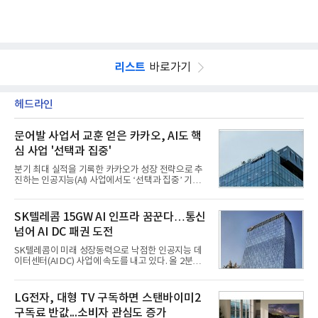
리스트
바로가기
헤드라인
문어발 사업서 교훈 얻은 카카오, AI도 핵
심 사업 '선택과 집중'
분기 최대 실적을 기록한 카카오가 성장 전략으로 추
진하는 인공지능(AI) 사업에서도 ‘선택과 집중’ 기조
를 강화하고 있다. 경쟁사들이 AI 데이터센터 등 인프
라 투자에 나서는 것과 달리, 카카오는 ‘카카오톡’이
라는 플랫폼 경쟁력을 활용한 AI 에이전트 서비스에
SK텔레콤 15GW AI 인프라 꿈꾼다…통신
집중하는 전략이다. 과거 무리한 사업 확장 과정에서
넘어 AI DC 패권 도전
겪었던 시행착오를 되풀이하지 않고 핵심 역량에 집
중하겠다는 취지로 풀이된다.7일 업계에 따르면 카카
SK텔레콤이 미래 성장동력으로 낙점한 인공지능 데
오는 올해 2분기 연결 기준 매출 2조985억원, 영업이
이터센터(AI DC) 사업에 속도를 내고 있다. 올 2분기
익 2770억원을 기록했다. 전년 동기 대비 매출과 영업
AI 데이터센터 매출이 90% 이상 급증한 데 이어, 오
이익은 각각 9%, 36% 증가해 모두 분기 기준 역대
는 2035년까지 총 15GW(기가와트) 규모의 AI DC를
최대치다. 상반기 기준 매출은 4조405억원, 영업이익
구축하겠다는 대형 청사진을 제시하면서다. 이에 따
LG전자, 대형 TV 구독하면 스탠바이미2
은 4884억
라 경쟁 구도 역시 이동통신사인 KT, LG유플러스를
구독료 반값...소비자 관심도 증가
넘어 네이버, 삼성SDS 등 IT 인프라 기업으로 확장되