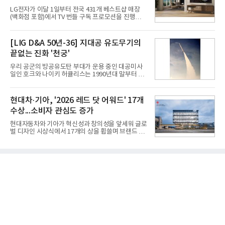
고 있다.7일 SK텔레콤에 따르면 회사는 올해 2분기
LG전자가 이달 1일부터 전국 431개 베스트샵 매장
연결 기준 매출 4조 3591억원, 영업이익 5660억원을
(백화점 포함)에서 TV 번들 구독 프로모션을 진행하고
기록했다. 매출은 전년 동기 대비 0.5%, 영업이익은
있다. 대형 TV 구독 시 스탠바이미2 구독료를 반값 할
67.3% 증가한 수치다. AI DC 사업의 성장에 더해 수
인해주는 프로모션이다.대상 제품은 65·77·83형 올
익성 중심 경영, 그리고 지난해 발생한 일회성 비용에
레드, 75·86·100형 마이크로 RGB, 75·86형 미니
[LIG D&A 50년-36] 지대공 유도무기의
따른 기저효과가 실
RGB 등 거실용 TV로 인기가 높은 베스트셀러 TV 20
끝없는 진화 '천궁'
개 모델이며, 동시 구독 계약 시 스탠바이미2(모델명
27LX6TPGA) 구독료를 50% 할인 받을 수 있다. 프로
우리 공군의 방공유도탄 부대가 운용 중인 대공미사
모션 대상 모델과 혜택, 구독료 등 프로모션 세부 사항
일인 호크와 나이키 허큘리스는 1990년대 말부터 성
은 베스트샵 판매 매니저에게 문의하면 자세히 안내
능 면에서 한계를 보이기 시작했다. 이에 따라 정부는
받을 수 있다.LG TV를 구독으로 이용하면 최대 6년까
기존 미사일체계를 대체할 중고도 및 중거리 대공미
지 구독 계약기간 내 무상 A/S를 받을 수 있으며, 이사
사일을 개발하기로 결정했다.처음 KM-SAM 사업으로
현대차·기아, '2026 레드 닷 어워드' 17개
등으로 이전
불린 이 사업의 명칭은 호크(Iron Hawk, 철매)를 대체
수상...소비자 관심도 증가
한다는 의미에서 ‘철매Ⅱ’ 로 정해졌다. 철매Ⅱ 개발
사업은 미사일체계 완성 후인 2011년 ‘천궁(天弓)’으
현대자동차와 기아가 혁신성과 창의성을 앞세워 글로
로 다시 장비명이 바뀌었다. 17개 업체와 관련 기관이
벌 디자인 시상식에서 17개의 상을 휩쓸며 브랜드 경
참여한 가운데 LIG 넥스원은 탐색 개발에서 체계개발
쟁력을 다시 한번 입증했다.현대자동차·기아는 '2026
완료까지 모든 과정에 참여했다. 1976년 호크 미사일
레드 닷 어워드: 브랜드 & 커뮤니케이션 디자인 부문
창정비 업체로 출발했던 회사가 호크 대체 유도무기
(Red Dot Design Award: Brand &
인 천궁
Communication Design)'에서 최우수상 2개, 본상
15개를 수상했다고 7일 밝혔다.'레드 닷 어워드'는 독
일 iF, 미국 IDEA와 함께 세계 3대 디자인 시상식으로
손꼽히는 세계 최대 규모의 디자인 공모전이다. 독일
노르트라인 베스트팔렌 디자인센터(Design
Zentrum Nordrhein Westfalen)가 주관해 매년 ▲
제품 디자인 ▲브랜드 & 커뮤니케이션 디자인 ▲디
자인 콘셉트 각 부문에서 우수한