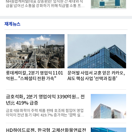
NH농협캐피탈(대표 장종환)은 임직원 간 세대와 직
했다. 자극적이지 않으면서도 깊은 닭육수에 마늘의
급을 넘어선 소통을 강화하기 위해 직급별 소통 프로
개운한 풍미를 더했으며, 국물이 잘 배어들면서도 쫄
그램'너하(NH)고, 나하(NH)고, NH GO!'를 지난 27일
깃한 식감이 살아있는 칼국수 면발을 정교하게 구현
부터 30일까지 서울 원센티널 NH농협캐피탈타워 22
했다는게 회사측의 설명이다.실제 현장 시식 행사에
층에서 운영했다고 31일 밝혔다.이번 프로그램은 경
서도
재계뉴스
영지원부 홍보팀과 2026년 새로이(e)＊가 공동 주관
했으며, ▲팀장·부장(7.27), ▲계장·주임(7.28), ▲과
장·차장(7.29), ▲대리(7.30) 등 직급별로 총 4회에 걸
쳐 진행됐다.참고로 새로이(e)는 NH농협캐피탈 MZ
세대들로(과장~계장) 구성된 자율 참여조직으로, 조
직문화 혁신과 업무 효율성 향상을 위한 다양한 활동
을 추진하며,새로운 변화와 이로운 영향력을 조직전
반에 전파하는 역할
롯데케미칼, 2분기 영업익 1101
문어발 사업서 교훈 얻은 카카오,
억원... "스페셜티 전환 가속"
AI도 핵심 사업 '선택과 집중'
금호석화, 2분기 영업이익 3390억원... 전
년比 419% 급증
금호석유화학이 주력 제품 판매 호조에 힘입어 영업
이익이 전년 동기 대비 419.7% 증가하는 '깜짝 실
적'을 냈다. 금호석유화학은 연결 기준 올해 2분기 영
업이익이 3390억원으로 지난해 동기보다 419.7% 증
가한 것으로 잠정 집계됐다고 7일 공시했다.매출은 2
HD하이드로젠, 한국형 고체산화물연료전