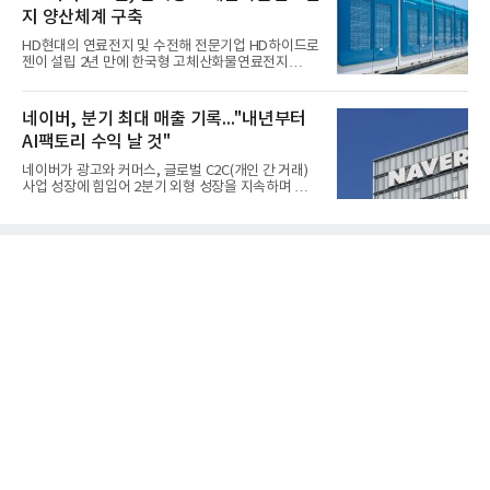
조2682억원으로 지난해 동기 대비 27.9% 증가했다.
지 양산체계 구축
순이익은 3004억원으로 420.4% 늘었다.이번 호실적
은 주력 제품인 NB라텍스와 합성수지 판매 호조가 견
HD현대의 연료전지 및 수전해 전문기업 HD하이드로
인한 것으로 풀이된다. 미국의 중국산 의료용 고무장
젠이 설립 2년 만에 한국형 고체산화물연료전지
갑 관세 인상 이후 동남아 장갑업체의 가동률이 높아
(SOFC, Solid Oxide Fuel Cell) 양산체계를 구축하고
지면서 NB라텍스 수요가 증가했고, 원재료인 부타디
본격적인 시장 공략에 나선다.HD하이드로젠은 최근
엔(BD) 가격 상승분을 제품 가격에 반영하면서 수익
한국전기안전공사(KESCO)로부터 SOFC 발전설비
네이버, 분기 최대 매출 기록..."내년부터
성이 개선됐다.금호석유
‘HD250’과 ‘HD300’, 제조시설에 대한 사용전검사를
AI팩토리 수익 날 것"
완료하고 제품 양산체계 구축했다고 밝혔다.HD250
과 HD300은 각각 249kW급과 285kW급의 중소형 발
네이버가 광고와 커머스, 글로벌 C2C(개인 간 거래)
전용 SOFC 제품이다. 이번 검사를 통해 HD하이드로
사업 성장에 힘입어 2분기 외형 성장을 지속하며 역대
젠은 제품과 제조시설의 전기설비 안전성과 적합성을
최대 매출을 기록했다. AI 검색 서비스 'AI 탭'의 이용
확인받으면서 안정적인 제품 생산과 공급을 위한 기
자 증가와 엔비디아와 추진하는 AI 팩토리를 앞세워
반을 마련했다고 설명했다.SOFC는 600~1000℃의
AI 수익화에도 속도를 내고 있다.네이버는 올해 2분기
고온에서 작동하는 고효율 친환경 발
연결 기준 매출 3조3888억원, 영업이익 5203억원을
기록했다고 7일 밝혔다. 매출은 광고·커머스 등 핵심
사업과 글로벌 C2C 성장에 힘입어 전년 동기 대비
16.2% 증가한 분기 최대 매출을 기록했다. 반면 영업
이익은 AI 인프라 투자 영향으로 0.2% 감소했다.사업
별 매출은 네이버 플랫폼 1조9022억원, 파이낸셜 플
랫폼 4707억원, 글로벌 도전 1조159억원이다.네이버
플랫폼은