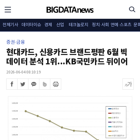
전체기사
데이터이슈
경제
산업
테크놀로지
정치·사회
연예·스포츠
문
증권·금융
현대카드, 신용카드 브랜드평판 6월 빅
데이터 분석 1위...KB국민카드 뒤이어
2026-06-04 08:10:19