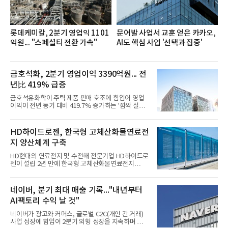
반에 전파하는 역할
롯데케미칼, 2분기 영업익 1101
문어발 사업서 교훈 얻은 카카오,
억원... "스페셜티 전환 가속"
AI도 핵심 사업 '선택과 집중'
금호석화, 2분기 영업이익 3390억원... 전
년比 419% 급증
금호석유화학이 주력 제품 판매 호조에 힘입어 영업
이익이 전년 동기 대비 419.7% 증가하는 '깜짝 실
적'을 냈다. 금호석유화학은 연결 기준 올해 2분기 영
업이익이 3390억원으로 지난해 동기보다 419.7% 증
가한 것으로 잠정 집계됐다고 7일 공시했다.매출은 2
HD하이드로젠, 한국형 고체산화물연료전
조2682억원으로 지난해 동기 대비 27.9% 증가했다.
지 양산체계 구축
순이익은 3004억원으로 420.4% 늘었다.이번 호실적
은 주력 제품인 NB라텍스와 합성수지 판매 호조가 견
HD현대의 연료전지 및 수전해 전문기업 HD하이드로
인한 것으로 풀이된다. 미국의 중국산 의료용 고무장
젠이 설립 2년 만에 한국형 고체산화물연료전지
갑 관세 인상 이후 동남아 장갑업체의 가동률이 높아
(SOFC, Solid Oxide Fuel Cell) 양산체계를 구축하고
지면서 NB라텍스 수요가 증가했고, 원재료인 부타디
본격적인 시장 공략에 나선다.HD하이드로젠은 최근
엔(BD) 가격 상승분을 제품 가격에 반영하면서 수익
한국전기안전공사(KESCO)로부터 SOFC 발전설비
네이버, 분기 최대 매출 기록..."내년부터
성이 개선됐다.금호석유
‘HD250’과 ‘HD300’, 제조시설에 대한 사용전검사를
AI팩토리 수익 날 것"
완료하고 제품 양산체계 구축했다고 밝혔다.HD250
과 HD300은 각각 249kW급과 285kW급의 중소형 발
네이버가 광고와 커머스, 글로벌 C2C(개인 간 거래)
전용 SOFC 제품이다. 이번 검사를 통해 HD하이드로
사업 성장에 힘입어 2분기 외형 성장을 지속하며 역대
젠은 제품과 제조시설의 전기설비 안전성과 적합성을