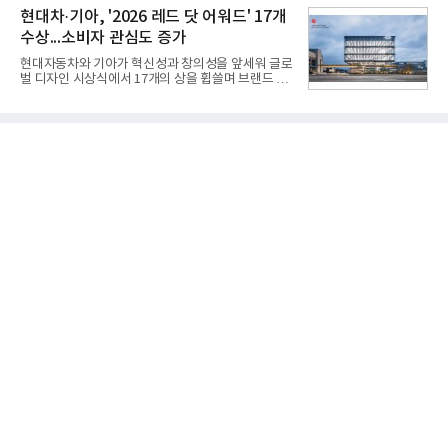
지 구독 계약기간 내 무상 A/S를 받을 수 있으며, 이사
사일을 개발하기로 결정했다.처음 KM-SAM 사업으로
현대차·기아, '2026 레드 닷 어워드' 17개
등으로 이전
불린 이 사업의 명칭은 호크(Iron Hawk, 철매)를 대체
수상...소비자 관심도 증가
한다는 의미에서 ‘철매Ⅱ’ 로 정해졌다. 철매Ⅱ 개발
사업은 미사일체계 완성 후인 2011년 ‘천궁(天弓)’으
현대자동차와 기아가 혁신성과 창의성을 앞세워 글로
로 다시 장비명이 바뀌었다. 17개 업체와 관련 기관이
벌 디자인 시상식에서 17개의 상을 휩쓸며 브랜드 경
참여한 가운데 LIG 넥스원은 탐색 개발에서 체계개발
쟁력을 다시 한번 입증했다.현대자동차·기아는 '2026
완료까지 모든 과정에 참여했다. 1976년 호크 미사일
레드 닷 어워드: 브랜드 & 커뮤니케이션 디자인 부문
창정비 업체로 출발했던 회사가 호크 대체 유도무기
(Red Dot Design Award: Brand &
인 천궁
Communication Design)'에서 최우수상 2개, 본상
15개를 수상했다고 7일 밝혔다.'레드 닷 어워드'는 독
일 iF, 미국 IDEA와 함께 세계 3대 디자인 시상식으로
손꼽히는 세계 최대 규모의 디자인 공모전이다. 독일
노르트라인 베스트팔렌 디자인센터(Design
Zentrum Nordrhein Westfalen)가 주관해 매년 ▲
제품 디자인 ▲브랜드 & 커뮤니케이션 디자인 ▲디
자인 콘셉트 각 부문에서 우수한