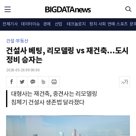
전체기사
데이터이슈
경제
산업
테크놀로지
정치·사회
연예·스포츠
문
건설·부동산
건설사 베팅, 리모델링 vs 재건축...도시
정비 승자는
2026-05-26 09:00:00
대형사는 재건축, 중견사는 리모델링
침체기 건설사 생존법 달라졌다