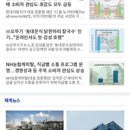
대상으로 지난 7월 7일부터 8월 7일까지 수집된 소비
떼 소비자 관심도·호감도 모두 급등
자 빅데이터 91,102,549건을 분석한 결과, 한국전력
공사가 브랜드평판지수 10,670,633을 기록하며 8월
현대자동차가 대표 준중형 세단 ‘디 올 뉴 아반떼(The
1위에 올랐다고 밝혔다. 분석에 활용된 빅데이터는 지
all new AVANTE, 이하 아반떼)’의 주요 사양과 가격
난 7월(88,893,823건) 대비 2.48% 증가한 수치다.연
을 공개하고 5일부터 계약을 시작한다고 밝혔다.아반
구소에 따르면 8월 산업통상자원부 공공기관 브랜드
떼는 6년 만에 선보이는 8세대 완전변경 모델로, ▲정
평판 30위 순위는 한국전력공사, 한국가스공사, 한국
교한 선과 면을 중심으로 완성한 파격적인 디자인 ▲
㈜오뚜기 ‘동대문식 닭한마리 칼국수’ 인
수력원자력, 한국석
과거 중형 세단 수준으로 확대된 차체 제원 ▲글로벌
기..."온라인서도 맛·감성 호평"
최고 수준의 안전성 ▲성능과 효율을 동시에 높인 주
행 완성도 ▲첨단 편의 및 디지털 사양 적용 등을 통해
㈜오뚜기가 K-노포 감성을 담은 ‘동대문식 닭한마리
글로벌 준중형 세단의 새로운 기준을 세웠다.아반떼
칼국수’ 라면이 깊고 담백한 국물 맛과 차별화된 스토
는 가솔린 2.0과 1.6 하이브리드 두 가지 파워트레인
리로 출시 초기부터 높은 인기를 얻고 있다고 4일 밝
과 모던, 프리미엄, 인스퍼레이션 세 가지 트림으로
혔다.‘동대문식 닭한마리 칼국수’는 예상을 뛰어넘는
운영된다.◆ 디자인·공간·안전·성능 전반에서 차급을
소비자 호응에 힘입어 지난 7월 13일 첫 선을 보인 지
NH농협캐피탈, 직급별 소통 프로그램 운
넘
단 18일 만에 누적 판매량 50만 개를 돌파하는 성과를
영…경영성과 등 주목 소비자 관심도 상승
거두었다.이번 신제품은 개발진이 전국의 닭한마리
전문점을 직접 찾아 다니며 최적의 육수 비율을 완성
NH농협캐피탈(대표 장종환)은 임직원 간 세대와 직
했다. 자극적이지 않으면서도 깊은 닭육수에 마늘의
급을 넘어선 소통을 강화하기 위해 직급별 소통 프로
개운한 풍미를 더했으며, 국물이 잘 배어들면서도 쫄
그램'너하(NH)고, 나하(NH)고, NH GO!'를 지난 27일
깃한 식감이 살아있는 칼국수 면발을 정교하게 구현
부터 30일까지 서울 원센티널 NH농협캐피탈타워 22
했다는게 회사측의 설명이다.실제 현장 시식 행사에
층에서 운영했다고 31일 밝혔다.이번 프로그램은 경
서도
재계뉴스
영지원부 홍보팀과 2026년 새로이(e)＊가 공동 주관
했으며, ▲팀장·부장(7.27), ▲계장·주임(7.28), ▲과
장·차장(7.29), ▲대리(7.30) 등 직급별로 총 4회에 걸
쳐 진행됐다.참고로 새로이(e)는 NH농협캐피탈 MZ
세대들로(과장~계장) 구성된 자율 참여조직으로, 조
직문화 혁신과 업무 효율성 향상을 위한 다양한 활동
을 추진하며,새로운 변화와 이로운 영향력을 조직전