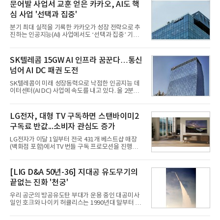
문어발 사업서 교훈 얻은 카카오, AI도 핵
심 사업 '선택과 집중'
분기 최대 실적을 기록한 카카오가 성장 전략으로 추
진하는 인공지능(AI) 사업에서도 ‘선택과 집중’ 기조
를 강화하고 있다. 경쟁사들이 AI 데이터센터 등 인프
라 투자에 나서는 것과 달리, 카카오는 ‘카카오톡’이
라는 플랫폼 경쟁력을 활용한 AI 에이전트 서비스에
SK텔레콤 15GW AI 인프라 꿈꾼다…통신
집중하는 전략이다. 과거 무리한 사업 확장 과정에서
넘어 AI DC 패권 도전
겪었던 시행착오를 되풀이하지 않고 핵심 역량에 집
중하겠다는 취지로 풀이된다.7일 업계에 따르면 카카
SK텔레콤이 미래 성장동력으로 낙점한 인공지능 데
오는 올해 2분기 연결 기준 매출 2조985억원, 영업이
이터센터(AI DC) 사업에 속도를 내고 있다. 올 2분기
익 2770억원을 기록했다. 전년 동기 대비 매출과 영업
AI 데이터센터 매출이 90% 이상 급증한 데 이어, 오
이익은 각각 9%, 36% 증가해 모두 분기 기준 역대
는 2035년까지 총 15GW(기가와트) 규모의 AI DC를
최대치다. 상반기 기준 매출은 4조405억원, 영업이익
구축하겠다는 대형 청사진을 제시하면서다. 이에 따
LG전자, 대형 TV 구독하면 스탠바이미2
은 4884억
라 경쟁 구도 역시 이동통신사인 KT, LG유플러스를
구독료 반값...소비자 관심도 증가
넘어 네이버, 삼성SDS 등 IT 인프라 기업으로 확장되
고 있다.7일 SK텔레콤에 따르면 회사는 올해 2분기
LG전자가 이달 1일부터 전국 431개 베스트샵 매장
연결 기준 매출 4조 3591억원, 영업이익 5660억원을
(백화점 포함)에서 TV 번들 구독 프로모션을 진행하고
기록했다. 매출은 전년 동기 대비 0.5%, 영업이익은
있다. 대형 TV 구독 시 스탠바이미2 구독료를 반값 할
67.3% 증가한 수치다. AI DC 사업의 성장에 더해 수
인해주는 프로모션이다.대상 제품은 65·77·83형 올
익성 중심 경영, 그리고 지난해 발생한 일회성 비용에
레드, 75·86·100형 마이크로 RGB, 75·86형 미니
[LIG D&A 50년-36] 지대공 유도무기의
따른 기저효과가 실
RGB 등 거실용 TV로 인기가 높은 베스트셀러 TV 20
끝없는 진화 '천궁'
개 모델이며, 동시 구독 계약 시 스탠바이미2(모델명
27LX6TPGA) 구독료를 50% 할인 받을 수 있다. 프로
우리 공군의 방공유도탄 부대가 운용 중인 대공미사
모션 대상 모델과 혜택, 구독료 등 프로모션 세부 사항
일인 호크와 나이키 허큘리스는 1990년대 말부터 성
은 베스트샵 판매 매니저에게 문의하면 자세히 안내
능 면에서 한계를 보이기 시작했다. 이에 따라 정부는
받을 수 있다.LG TV를 구독으로 이용하면 최대 6년까
기존 미사일체계를 대체할 중고도 및 중거리 대공미