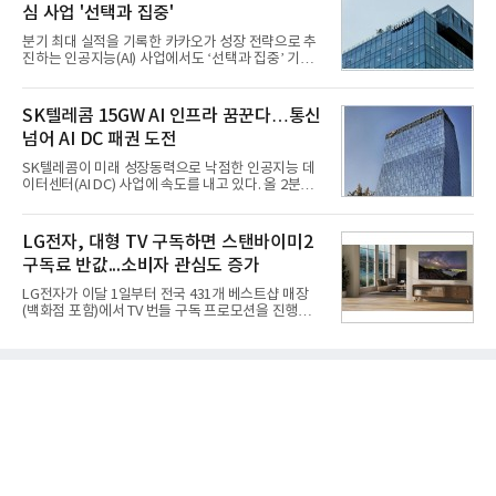
심 사업 '선택과 집중'
홍상어가 목표 지점에서 입수한 후 표적을 타격하지
못하고 물속에서 멈춰버리는 예상 밖의 일이 벌어졌
분기 최대 실적을 기록한 카카오가 성장 전략으로 추
다. 2차 품질확인 사격 시험에서도 만족스러운 결과를
진하는 인공지능(AI) 사업에서도 ‘선택과 집중’ 기조
얻지 못했다. 완벽한 신뢰성 확보를 위해 LIG넥스원은
를 강화하고 있다. 경쟁사들이 AI 데이터센터 등 인프
국방과학연구소(ADD) 테스크포스(TF)와 합심해 본
라 투자에 나서는 것과 달리, 카카오는 ‘카카오톡’이
격적인 개선 작업에 착수했다.홍상어 유도탄의 모든
라는 플랫폼 경쟁력을 활용한 AI 에이전트 서비스에
SK텔레콤 15GW AI 인프라 꿈꾼다…통신
분야를
집중하는 전략이다. 과거 무리한 사업 확장 과정에서
넘어 AI DC 패권 도전
겪었던 시행착오를 되풀이하지 않고 핵심 역량에 집
중하겠다는 취지로 풀이된다.7일 업계에 따르면 카카
SK텔레콤이 미래 성장동력으로 낙점한 인공지능 데
오는 올해 2분기 연결 기준 매출 2조985억원, 영업이
이터센터(AI DC) 사업에 속도를 내고 있다. 올 2분기
익 2770억원을 기록했다. 전년 동기 대비 매출과 영업
AI 데이터센터 매출이 90% 이상 급증한 데 이어, 오
이익은 각각 9%, 36% 증가해 모두 분기 기준 역대
는 2035년까지 총 15GW(기가와트) 규모의 AI DC를
최대치다. 상반기 기준 매출은 4조405억원, 영업이익
구축하겠다는 대형 청사진을 제시하면서다. 이에 따
LG전자, 대형 TV 구독하면 스탠바이미2
은 4884억
라 경쟁 구도 역시 이동통신사인 KT, LG유플러스를
구독료 반값...소비자 관심도 증가
넘어 네이버, 삼성SDS 등 IT 인프라 기업으로 확장되
고 있다.7일 SK텔레콤에 따르면 회사는 올해 2분기
LG전자가 이달 1일부터 전국 431개 베스트샵 매장
연결 기준 매출 4조 3591억원, 영업이익 5660억원을
(백화점 포함)에서 TV 번들 구독 프로모션을 진행하고
기록했다. 매출은 전년 동기 대비 0.5%, 영업이익은
있다. 대형 TV 구독 시 스탠바이미2 구독료를 반값 할
67.3% 증가한 수치다. AI DC 사업의 성장에 더해 수
인해주는 프로모션이다.대상 제품은 65·77·83형 올
익성 중심 경영, 그리고 지난해 발생한 일회성 비용에
레드, 75·86·100형 마이크로 RGB, 75·86형 미니
따른 기저효과가 실
RGB 등 거실용 TV로 인기가 높은 베스트셀러 TV 20
개 모델이며, 동시 구독 계약 시 스탠바이미2(모델명
27LX6TPGA) 구독료를 50% 할인 받을 수 있다. 프로
모션 대상 모델과 혜택, 구독료 등 프로모션 세부 사항
은 베스트샵 판매 매니저에게 문의하면 자세히 안내
받을 수 있다.LG TV를 구독으로 이용하면 최대 6년까
지 구독 계약기간 내 무상 A/S를 받을 수 있으며, 이사
등으로 이전