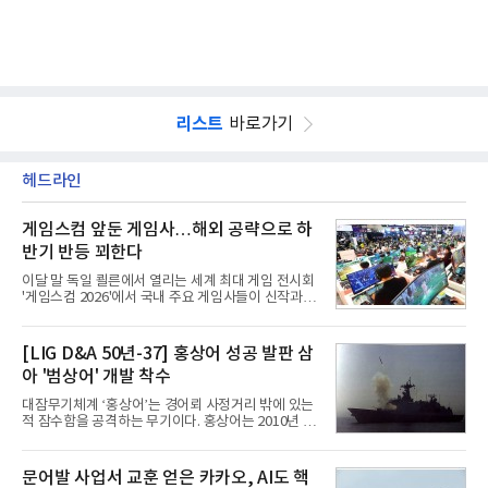
리스트
바로가기
헤드라인
게임스컴 앞둔 게임사…해외 공략으로 하
반기 반등 꾀한다
이달 말 독일 쾰른에서 열리는 세계 최대 게임 전시회
'게임스컴 2026'에서 국내 주요 게임사들이 신작과 글
로벌 전략을 공개한다. 상반기 게임사들의 실적이 업
체별로 엇갈린 가운데 하반기 신작 흥행과 해외 시장
성과가 실적을 좌우할 핵심 변수로 떠오르고 있다.8일
[LIG D&A 50년-37] 홍상어 성공 발판 삼
업계에 따르면 올해 상반기 게임업계는 기업별 성적
아 '범상어' 개발 착수
표가 크게 갈렸다. 대표적으로 크래프톤은 'PUBG: 배
틀그라운드'의 안정적인 성장에 힘입어 상반기 연결
대잠무기체계 ‘홍상어’는 경어뢰 사정거리 밖에 있는
기준 매출 2조6616억원, 영업이익 9725억원으로 역
적 잠수함을 공격하는 무기이다. 홍상어는 2010년 넥
대 최대 실적을 기록했다. 엔씨도 올해 출시한 '아이온
스원퓨처 시절 진해하우스에서 최초 생산돼 전력화가
2' 등에 힘입어 호실적을 거둘 것으로 전망된다.반면
이뤄졌다. 이후 2012년 한국형 구축함(KDX-1) 이상
넷마블은 2분기 매출이 증가했지만 영업이익은 전년
의 함정에 실전 배치됐다.그해 7월 해군은 동해상에서
문어발 사업서 교훈 얻은 카카오, AI도 핵
동기 대
성능 검증을 위해 홍상어 시험발사를 실시했다. 이때