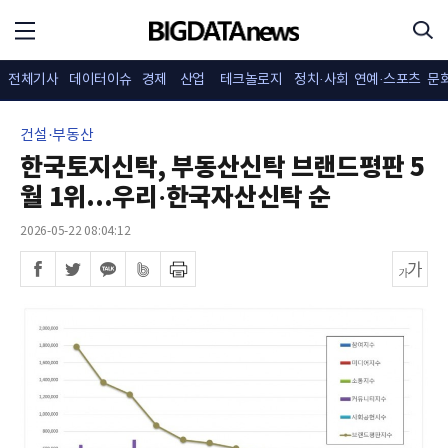
전체기사
데이터이슈
경제
산업
테크놀로지
정치·사회
연예·스포츠
문
건설·부동산
한국토지신탁, 부동산신탁 브랜드평판 5
월 1위...우리·한국자산신탁 순
2026-05-22 08:04:12