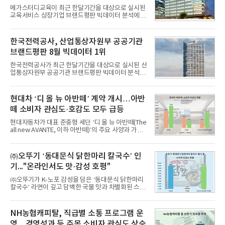
메가스터디교육이 최근 한달기간을 대상으로 실시된
교육서비스 상장기업 브랜드평판 빅데이터 분석에서
1위를 차지했다. 대교와 디지털대상이 뒤를 이었다.7
일 한국기업평판연구소(소장 구창환)는 국내 교육서
비스 상장기업 브랜드를 대상으로 지난 7월 7일부터
한국전력공사, 산업통상자원부 공공기관
8월 7일까지 수집된 소비자 빅데이터 10,074,233건
브랜드평판 8월 빅데이터 1위
을 분석한 결과, 메가스터디교육이 브랜드평판지수
1,710,926을 기록하며 8월 1위에 올랐다고 밝혔다.
한국전력공사가 최근 한달기간을 대상으로 실시된 산
분석에 활용된 빅데이터는 지난 7월(9,491,206건) 대
업통상자원부 공공기관 브랜드평판 빅데이터 분석에
비 6.14% 증가한 수치로, 교육서비스 상장기업 브랜
서 1위를 차지했다. 한국가스공사와 한국수력원자력
드에 대한 소비자 관심이 확대됐다.연구소에 따르면 8
이 순으로 뒤를 이었다.7일 한국기업평판연구소(소장
월 교육서비스 상장기업 브랜드평판 순위는 메가스터
구창환)는 산업통상자원부 공공기관 41개 브랜드를
현대차 ‘디 올 뉴 아반떼’ 계약 개시…아반
디교육, 대교, 디지
대상으로 지난 7월 7일부터 8월 7일까지 수집된 소비
떼 소비자 관심도·호감도 모두 급등
자 빅데이터 91,102,549건을 분석한 결과, 한국전력
공사가 브랜드평판지수 10,670,633을 기록하며 8월
현대자동차가 대표 준중형 세단 ‘디 올 뉴 아반떼(The
1위에 올랐다고 밝혔다. 분석에 활용된 빅데이터는 지
all new AVANTE, 이하 아반떼)’의 주요 사양과 가격
난 7월(88,893,823건) 대비 2.48% 증가한 수치다.연
을 공개하고 5일부터 계약을 시작한다고 밝혔다.아반
구소에 따르면 8월 산업통상자원부 공공기관 브랜드
떼는 6년 만에 선보이는 8세대 완전변경 모델로, ▲정
평판 30위 순위는 한국전력공사, 한국가스공사, 한국
교한 선과 면을 중심으로 완성한 파격적인 디자인 ▲
㈜오뚜기 ‘동대문식 닭한마리 칼국수’ 인
수력원자력, 한국석
과거 중형 세단 수준으로 확대된 차체 제원 ▲글로벌
기..."온라인서도 맛·감성 호평"
최고 수준의 안전성 ▲성능과 효율을 동시에 높인 주
행 완성도 ▲첨단 편의 및 디지털 사양 적용 등을 통해
㈜오뚜기가 K-노포 감성을 담은 ‘동대문식 닭한마리
글로벌 준중형 세단의 새로운 기준을 세웠다.아반떼
칼국수’ 라면이 깊고 담백한 국물 맛과 차별화된 스토
는 가솔린 2.0과 1.6 하이브리드 두 가지 파워트레인
리로 출시 초기부터 높은 인기를 얻고 있다고 4일 밝
과 모던, 프리미엄, 인스퍼레이션 세 가지 트림으로
혔다.‘동대문식 닭한마리 칼국수’는 예상을 뛰어넘는
운영된다.◆ 디자인·공간·안전·성능 전반에서 차급을
소비자 호응에 힘입어 지난 7월 13일 첫 선을 보인 지
NH농협캐피탈, 직급별 소통 프로그램 운
넘
단 18일 만에 누적 판매량 50만 개를 돌파하는 성과를
영…경영성과 등 주목 소비자 관심도 상승