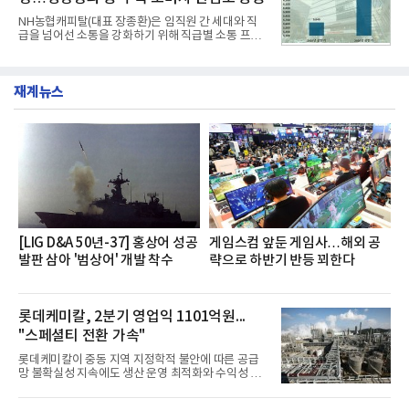
거두었다.이번 신제품은 개발진이 전국의 닭한마리
전문점을 직접 찾아 다니며 최적의 육수 비율을 완성
NH농협캐피탈(대표 장종환)은 임직원 간 세대와 직
했다. 자극적이지 않으면서도 깊은 닭육수에 마늘의
급을 넘어선 소통을 강화하기 위해 직급별 소통 프로
개운한 풍미를 더했으며, 국물이 잘 배어들면서도 쫄
그램'너하(NH)고, 나하(NH)고, NH GO!'를 지난 27일
깃한 식감이 살아있는 칼국수 면발을 정교하게 구현
부터 30일까지 서울 원센티널 NH농협캐피탈타워 22
했다는게 회사측의 설명이다.실제 현장 시식 행사에
층에서 운영했다고 31일 밝혔다.이번 프로그램은 경
서도
재계뉴스
영지원부 홍보팀과 2026년 새로이(e)＊가 공동 주관
했으며, ▲팀장·부장(7.27), ▲계장·주임(7.28), ▲과
장·차장(7.29), ▲대리(7.30) 등 직급별로 총 4회에 걸
쳐 진행됐다.참고로 새로이(e)는 NH농협캐피탈 MZ
세대들로(과장~계장) 구성된 자율 참여조직으로, 조
직문화 혁신과 업무 효율성 향상을 위한 다양한 활동
을 추진하며,새로운 변화와 이로운 영향력을 조직전
반에 전파하는 역할
[LIG D&A 50년-37] 홍상어 성공
게임스컴 앞둔 게임사…해외 공
발판 삼아 '범상어' 개발 착수
략으로 하반기 반등 꾀한다
롯데케미칼, 2분기 영업익 1101억원...
"스페셜티 전환 가속"
롯데케미칼이 중동 지역 지정학적 불안에 따른 공급
망 불확실성 지속에도 생산 운영 최적화와 수익성 중
심의 사업 운영을 통해 전분기에 이어 흑자 기조를 이
어갔다.롯데케미칼이 2026년 2분기 연결 기준 매출