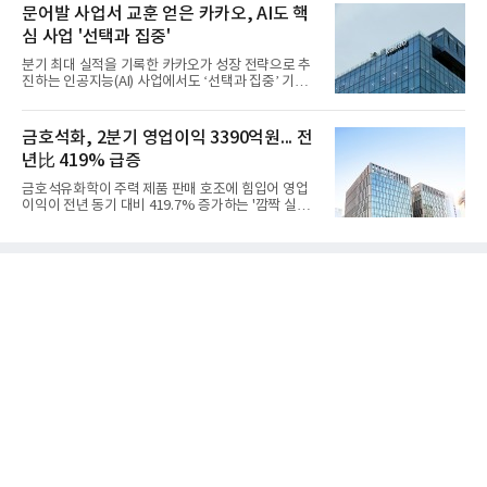
액 5조6864억원, 영업이익 1101억원을 기록했다고 7
문어발 사업서 교훈 얻은 카카오, AI도 핵
일 밝혔다. 사업별로는 기초화학 부문(롯데케미칼 기
심 사업 '선택과 집중'
초소재사업·LC타이탄·LC USA·롯데대산석화)이 매
출 3조9403억원, 영업이익 23억원을 기록했다. 정기
분기 최대 실적을 기록한 카카오가 성장 전략으로 추
보수 영향과 원료 가격 변동에 따른 래깅 효과로 전분
진하는 인공지능(AI) 사업에서도 ‘선택과 집중’ 기조
기 대비 수익성은 둔화됐지만 흑자 전환 흐름을 유지
를 강화하고 있다. 경쟁사들이 AI 데이터센터 등 인프
했다.첨단소재 부문은 매출 1조1551억원, 영업이익
라 투자에 나서는 것과 달리, 카카오는 ‘카카오톡’이
1325억원을 기록했다. 주요 제품의 스프레드 확대와
라는 플랫폼 경쟁력을 활용한 AI 에이전트 서비스에
금호석화, 2분기 영업이익 3390억원... 전
우호적인 환율 효과
집중하는 전략이다. 과거 무리한 사업 확장 과정에서
년比 419% 급증
겪었던 시행착오를 되풀이하지 않고 핵심 역량에 집
중하겠다는 취지로 풀이된다.7일 업계에 따르면 카카
금호석유화학이 주력 제품 판매 호조에 힘입어 영업
오는 올해 2분기 연결 기준 매출 2조985억원, 영업이
이익이 전년 동기 대비 419.7% 증가하는 '깜짝 실
익 2770억원을 기록했다. 전년 동기 대비 매출과 영업
적'을 냈다. 금호석유화학은 연결 기준 올해 2분기 영
이익은 각각 9%, 36% 증가해 모두 분기 기준 역대
업이익이 3390억원으로 지난해 동기보다 419.7% 증
최대치다. 상반기 기준 매출은 4조405억원, 영업이익
가한 것으로 잠정 집계됐다고 7일 공시했다.매출은 2
은 4884억
조2682억원으로 지난해 동기 대비 27.9% 증가했다.
순이익은 3004억원으로 420.4% 늘었다.이번 호실적
은 주력 제품인 NB라텍스와 합성수지 판매 호조가 견
인한 것으로 풀이된다. 미국의 중국산 의료용 고무장
갑 관세 인상 이후 동남아 장갑업체의 가동률이 높아
지면서 NB라텍스 수요가 증가했고, 원재료인 부타디
엔(BD) 가격 상승분을 제품 가격에 반영하면서 수익
성이 개선됐다.금호석유