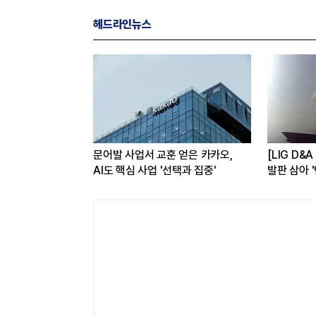
헤드라인뉴스
임사…해외
문어발 사업서 교훈 얻은 카카오,
[LIG D&
반등 꾀한다
AI도 핵심 사업 '선택과 집중'
발판 삼아 