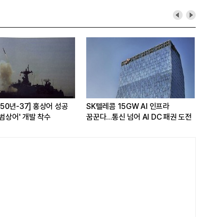
A 50년-37] 홍상어 성공
SK텔레콤 15GW AI 인프라
LG
'범상어' 개발 착수
꿈꾼다…통신 넘어 AI DC 패권 도전
스탠
관