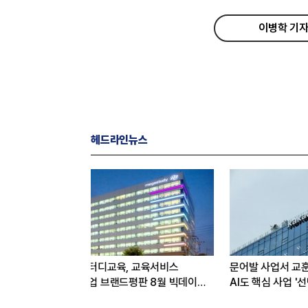
이병학 기자
헤드라인뉴스
 교육서비스
문어발 사업서 교훈 얻은 카카오,
SK텔레콤 
판 8월 빅데이터
AI도 핵심 사업 '선택과 집중'
꿈꾼다…통신