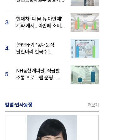
브랜드평판 8월 빅데이터
1위
현대차 ‘디 올 뉴 아반떼’
3
계약 개시…아반떼 소비자
관심도·호감도 모두 급등
㈜오뚜기 ‘동대문식
4
닭한마리 칼국수’
인기..."온라인서도 맛·
감성 호평"
NH농협캐피탈, 직급별
5
소통 프로그램 운영…
경영성과 등 주목 소비자
관심도 상승
칼럼·인사동정
더보기