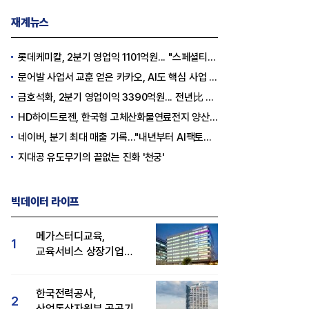
재계뉴스
롯데케미칼, 2분기 영업익 1101억원... "스페셜티 전환 가속"
문어발 사업서 교훈 얻은 카카오, AI도 핵심 사업 '선택과 집중'
금호석화, 2분기 영업이익 3390억원... 전년比 419% 급증
HD하이드로젠, 한국형 고체산화물연료전지 양산체계 구축
네이버, 분기 최대 매출 기록..."내년부터 AI팩토리 수익 날 것"
지대공 유도무기의 끝없는 진화 '천궁'
빅데이터 라이프
메가스터디교육,
1
교육서비스 상장기업
브랜드평판 8월 빅데이터
1위...대교 뒤이어
한국전력공사,
2
산업통상자원부 공공기관