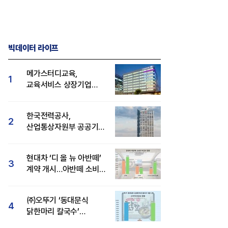
빅데이터 라이프
메가스터디교육,
1
교육서비스 상장기업
브랜드평판 8월 빅데이터
1위...대교 뒤이어
한국전력공사,
2
산업통상자원부 공공기관
브랜드평판 8월 빅데이터
1위
현대차 ‘디 올 뉴 아반떼’
3
계약 개시…아반떼 소비자
관심도·호감도 모두 급등
㈜오뚜기 ‘동대문식
4
닭한마리 칼국수’
인기..."온라인서도 맛·