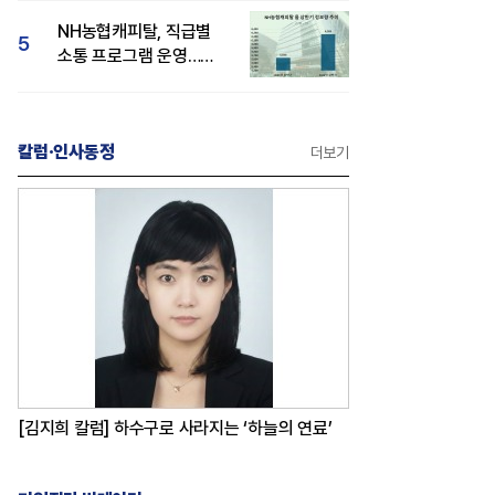
감성 호평"
NH농협캐피탈, 직급별
5
소통 프로그램 운영…
경영성과 등 주목 소비자
관심도 상승
칼럼·인사동정
더보기
[김지희 칼럼] 하수구로 사라지는 ‘하늘의 연료’