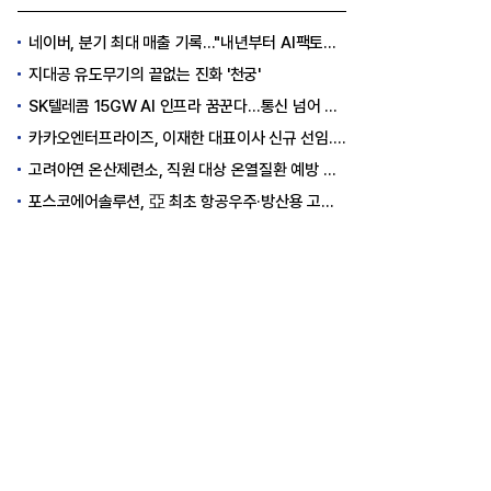
네이버, 분기 최대 매출 기록..."내년부터 AI팩토리 수익 날 것"
지대공 유도무기의 끝없는 진화 '천궁'
SK텔레콤 15GW AI 인프라 꿈꾼다…통신 넘어 AI DC 패권 도전
카카오엔터프라이즈, 이재한 대표이사 신규 선임..."AI 전환 선도"
고려아연 온산제련소, 직원 대상 온열질환 예방 안전 실천 캠페인 실시
포스코에어솔루션, 亞 최초 항공우주·방산용 고순도 가스 국제 인증 획득