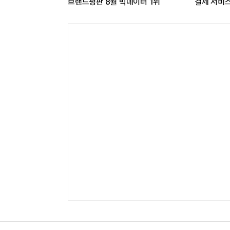
 추진…쿠팡이츠와 첫
내비게이션 '오션와이즈'
빅데