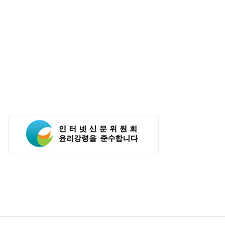
2770억 '역대 최대'..."플랫폼 사업
꿈꾼다…통신 넘어 AI DC 패
전반 고른 성장"