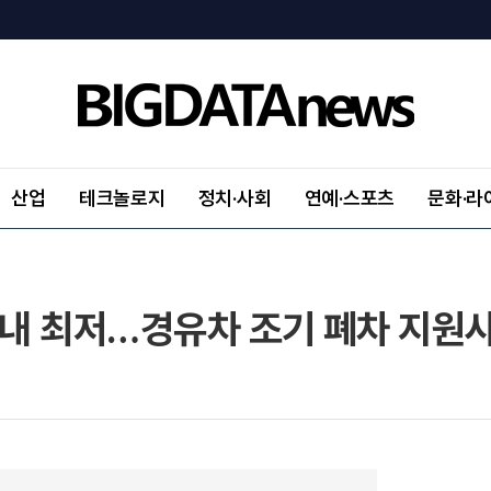
산업
테크놀로지
정치·사회
연예·스포츠
문화·라
 내 최저…경유차 조기 폐차 지원