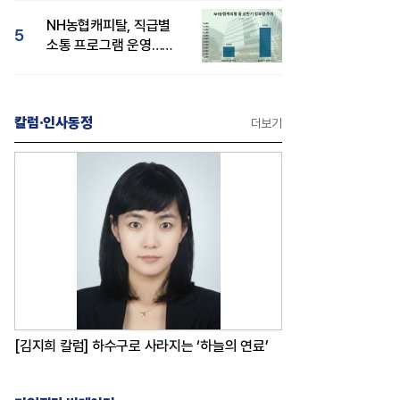
감성 호평"
NH농협캐피탈, 직급별
5
소통 프로그램 운영…
경영성과 등 주목 소비자
관심도 상승
칼럼·인사동정
더보기
[김지희 칼럼] 하수구로 사라지는 ‘하늘의 연료’