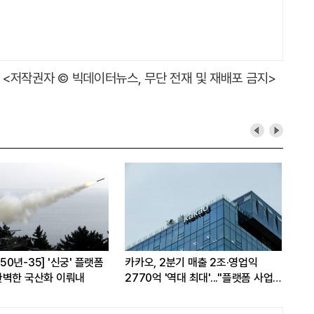
<저작권자 © 빅데이터뉴스, 무단 전재 및 재배포 금지>
A 50년-35] '신궁' 플랫폼
카카오, 2분기 매출 2조·영업익
SK
완벽한 국산화 이뤄내
2770억 '역대 최대'..."플랫폼 사업
꿈꾼
전반 고른 성장"