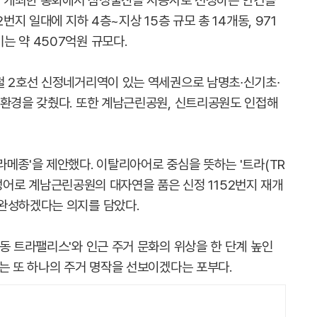
9일 개최한 총회에서 삼성물산을 시공사로 선정하는 안건을
번지 일대에 지하 4층~지상 15층 규모 총 14개동, 971
는 약 4507억원 규모다.
철 2호선 신정네거리역이 있는 역세권으로 남명초∙신기초∙
 환경을 갖췄다. 또한 계남근린공원, 신트리공원도 인접해
메종'을 제안했다. 이탈리아어로 중심을 뜻하는 '트라(TR
의 합성어로 계남근린공원의 대자연을 품은 신정 1152번지 재개
완성하겠다는 의지를 담았다.
동 트라팰리스'와 인근 주거 문화의 위상을 한 단계 높인
는 또 하나의 주거 명작을 선보이겠다는 포부다.