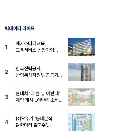
빅데이터 라이프
메가스터디교육,
1
교육서비스 상장기업
브랜드평판 8월 빅데이터
1위...대교 뒤이어
한국전력공사,
2
산업통상자원부 공공기관
브랜드평판 8월 빅데이터
1위
현대차 ‘디 올 뉴 아반떼’
3
계약 개시…아반떼 소비자
관심도·호감도 모두 급등
㈜오뚜기 ‘동대문식
4
닭한마리 칼국수’
인기..."온라인서도 맛·