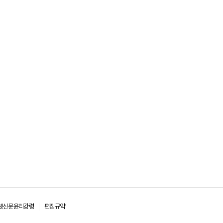
넷신문윤리강령
편집규약