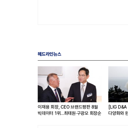
헤드라인뉴스
바다 위 AI
이재용 회장, CEO 브랜드평판 8월
[LIG D&
이즈'
빅데이터 1위...최태원·구광모 회장순
다양화와 