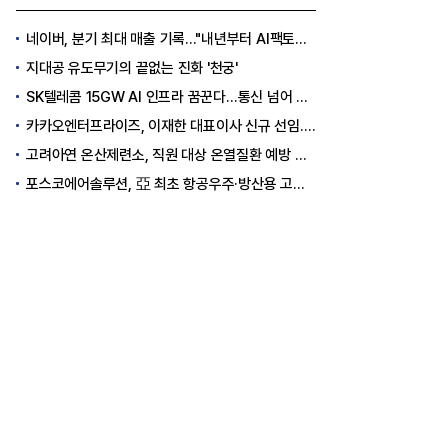
네이버, 분기 최대 매출 기록..."내년부터 AI팩토리 수익 날 것"
지대공 유도무기의 끝없는 진화 '천궁'
SK텔레콤 15GW AI 인프라 꿈꾼다…통신 넘어 AI DC 패권 도전
카카오엔터프라이즈, 이재한 대표이사 신규 선임..."AI 전환 선도"
고려아연 온산제련소, 직원 대상 온열질환 예방 안전 실천 캠페인 실시
포스코에어솔루션, 亞 최초 항공우주·방산용 고순도 가스 국제 인증 획득