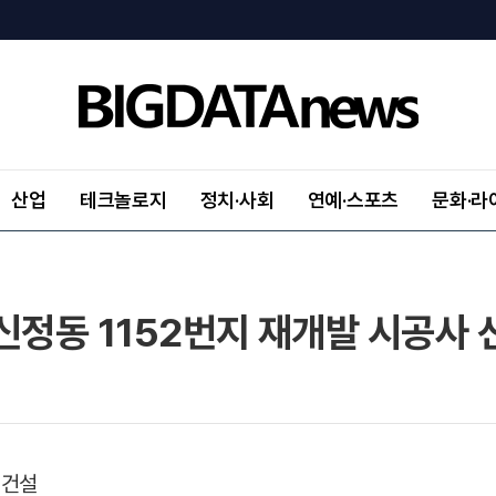
산업
테크놀로지
정치·사회
연예·스포츠
문화·라
신정동 1152번지 재개발 시공사 
 건설