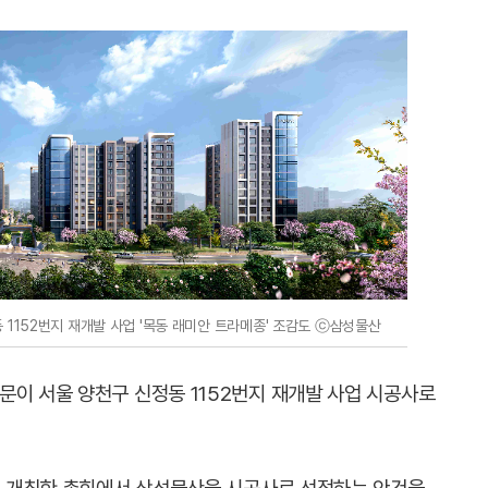
1152번지 재개발 사업 '목동 래미안 트라메종' 조감도 ⓒ삼성물산
문이 서울 양천구 신정동 1152번지 재개발 사업 시공사로