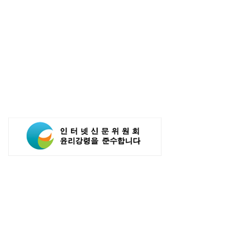
텔레콤 15GW AI 인프라
[LIG D&A 50년-36] 지대공
다…통신 넘어 AI DC 패권 도전
유도무기의 끝없는 진화 '천궁'