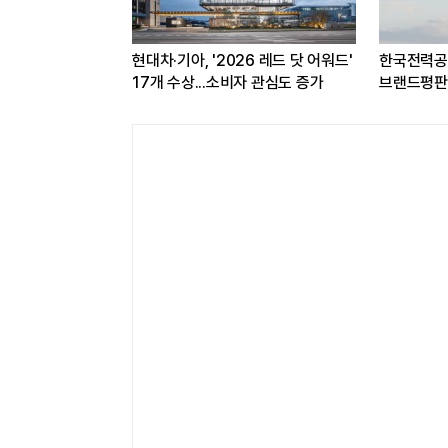
공공기관
카카오, 카톡서 AI 에이전트로 주문·
[HD현대의 AI-2] 바
위
결제 서비스 추진…쿠팡이츠와 첫
내비게이션 '오션와
연동