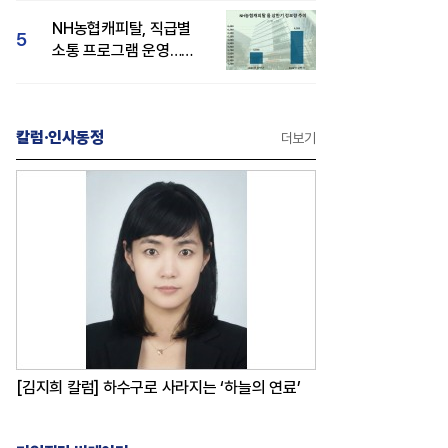
감성 호평"
NH농협캐피탈, 직급별
5
소통 프로그램 운영…
경영성과 등 주목 소비자
관심도 상승
칼럼·인사동정
더보기
[김지희 칼럼] 하수구로 사라지는 ‘하늘의 연료’