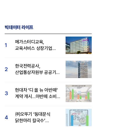
빅데이터 라이프
메가스터디교육,
1
교육서비스 상장기업
브랜드평판 8월 빅데이터
1위...대교 뒤이어
한국전력공사,
2
산업통상자원부 공공기관
브랜드평판 8월 빅데이터
1위
현대차 ‘디 올 뉴 아반떼’
3
계약 개시…아반떼 소비자
관심도·호감도 모두 급등
㈜오뚜기 ‘동대문식
4
닭한마리 칼국수’
인기..."온라인서도 맛·