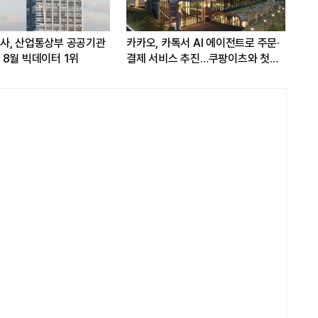
다 위 AI
이재용 회장, CEO 브랜드평판 8월
[LIG D&A 
이즈'
빅데이터 1위...최태원·구광모 회장순
다양화와 완