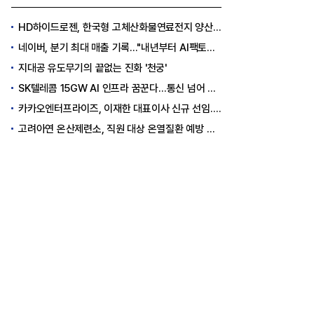
HD하이드로젠, 한국형 고체산화물연료전지 양산체계 구축
네이버, 분기 최대 매출 기록..."내년부터 AI팩토리 수익 날 것"
지대공 유도무기의 끝없는 진화 '천궁'
SK텔레콤 15GW AI 인프라 꿈꾼다…통신 넘어 AI DC 패권 도전
카카오엔터프라이즈, 이재한 대표이사 신규 선임..."AI 전환 선도"
고려아연 온산제련소, 직원 대상 온열질환 예방 안전 실천 캠페인 실시