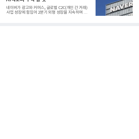
완료하고 제품 양산체계 구축했다고 밝혔다.HD250
과 HD300은 각각 249kW급과 285kW급의 중소형 발
네이버가 광고와 커머스, 글로벌 C2C(개인 간 거래)
전용 SOFC 제품이다. 이번 검사를 통해 HD하이드로
사업 성장에 힘입어 2분기 외형 성장을 지속하며 역대
젠은 제품과 제조시설의 전기설비 안전성과 적합성을
최대 매출을 기록했다. AI 검색 서비스 'AI 탭'의 이용
확인받으면서 안정적인 제품 생산과 공급을 위한 기
자 증가와 엔비디아와 추진하는 AI 팩토리를 앞세워
반을 마련했다고 설명했다.SOFC는 600~1000℃의
AI 수익화에도 속도를 내고 있다.네이버는 올해 2분기
고온에서 작동하는 고효율 친환경 발
연결 기준 매출 3조3888억원, 영업이익 5203억원을
기록했다고 7일 밝혔다. 매출은 광고·커머스 등 핵심
사업과 글로벌 C2C 성장에 힘입어 전년 동기 대비
16.2% 증가한 분기 최대 매출을 기록했다. 반면 영업
이익은 AI 인프라 투자 영향으로 0.2% 감소했다.사업
별 매출은 네이버 플랫폼 1조9022억원, 파이낸셜 플
랫폼 4707억원, 글로벌 도전 1조159억원이다.네이버
플랫폼은