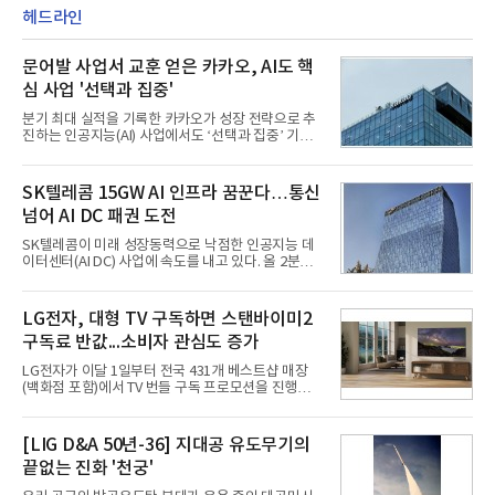
헤드라인
문어발 사업서 교훈 얻은 카카오, AI도 핵
심 사업 '선택과 집중'
분기 최대 실적을 기록한 카카오가 성장 전략으로 추
진하는 인공지능(AI) 사업에서도 ‘선택과 집중’ 기조
를 강화하고 있다. 경쟁사들이 AI 데이터센터 등 인프
라 투자에 나서는 것과 달리, 카카오는 ‘카카오톡’이
라는 플랫폼 경쟁력을 활용한 AI 에이전트 서비스에
SK텔레콤 15GW AI 인프라 꿈꾼다…통신
집중하는 전략이다. 과거 무리한 사업 확장 과정에서
넘어 AI DC 패권 도전
겪었던 시행착오를 되풀이하지 않고 핵심 역량에 집
중하겠다는 취지로 풀이된다.7일 업계에 따르면 카카
SK텔레콤이 미래 성장동력으로 낙점한 인공지능 데
오는 올해 2분기 연결 기준 매출 2조985억원, 영업이
이터센터(AI DC) 사업에 속도를 내고 있다. 올 2분기
익 2770억원을 기록했다. 전년 동기 대비 매출과 영업
AI 데이터센터 매출이 90% 이상 급증한 데 이어, 오
이익은 각각 9%, 36% 증가해 모두 분기 기준 역대
는 2035년까지 총 15GW(기가와트) 규모의 AI DC를
최대치다. 상반기 기준 매출은 4조405억원, 영업이익
구축하겠다는 대형 청사진을 제시하면서다. 이에 따
LG전자, 대형 TV 구독하면 스탠바이미2
은 4884억
라 경쟁 구도 역시 이동통신사인 KT, LG유플러스를
구독료 반값...소비자 관심도 증가
넘어 네이버, 삼성SDS 등 IT 인프라 기업으로 확장되
고 있다.7일 SK텔레콤에 따르면 회사는 올해 2분기
LG전자가 이달 1일부터 전국 431개 베스트샵 매장
연결 기준 매출 4조 3591억원, 영업이익 5660억원을
(백화점 포함)에서 TV 번들 구독 프로모션을 진행하고
기록했다. 매출은 전년 동기 대비 0.5%, 영업이익은
있다. 대형 TV 구독 시 스탠바이미2 구독료를 반값 할
67.3% 증가한 수치다. AI DC 사업의 성장에 더해 수
인해주는 프로모션이다.대상 제품은 65·77·83형 올
익성 중심 경영, 그리고 지난해 발생한 일회성 비용에
레드, 75·86·100형 마이크로 RGB, 75·86형 미니
[LIG D&A 50년-36] 지대공 유도무기의
따른 기저효과가 실
RGB 등 거실용 TV로 인기가 높은 베스트셀러 TV 20
끝없는 진화 '천궁'
개 모델이며, 동시 구독 계약 시 스탠바이미2(모델명
27LX6TPGA) 구독료를 50% 할인 받을 수 있다. 프로