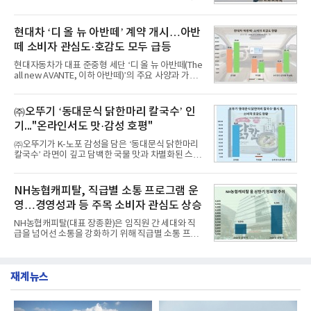
비 6.14% 증가한 수치로, 교육서비스 상장기업 브랜
서 1위를 차지했다. 한국가스공사와 한국수력원자력
드에 대한 소비자 관심이 확대됐다.연구소에 따르면 8
이 순으로 뒤를 이었다.7일 한국기업평판연구소(소장
월 교육서비스 상장기업 브랜드평판 순위는 메가스터
구창환)는 산업통상자원부 공공기관 41개 브랜드를
현대차 ‘디 올 뉴 아반떼’ 계약 개시…아반
디교육, 대교, 디지
대상으로 지난 7월 7일부터 8월 7일까지 수집된 소비
떼 소비자 관심도·호감도 모두 급등
자 빅데이터 91,102,549건을 분석한 결과, 한국전력
공사가 브랜드평판지수 10,670,633을 기록하며 8월
현대자동차가 대표 준중형 세단 ‘디 올 뉴 아반떼(The
1위에 올랐다고 밝혔다. 분석에 활용된 빅데이터는 지
all new AVANTE, 이하 아반떼)’의 주요 사양과 가격
난 7월(88,893,823건) 대비 2.48% 증가한 수치다.연
을 공개하고 5일부터 계약을 시작한다고 밝혔다.아반
구소에 따르면 8월 산업통상자원부 공공기관 브랜드
떼는 6년 만에 선보이는 8세대 완전변경 모델로, ▲정
평판 30위 순위는 한국전력공사, 한국가스공사, 한국
교한 선과 면을 중심으로 완성한 파격적인 디자인 ▲
㈜오뚜기 ‘동대문식 닭한마리 칼국수’ 인
수력원자력, 한국석
과거 중형 세단 수준으로 확대된 차체 제원 ▲글로벌
기..."온라인서도 맛·감성 호평"
최고 수준의 안전성 ▲성능과 효율을 동시에 높인 주
행 완성도 ▲첨단 편의 및 디지털 사양 적용 등을 통해
㈜오뚜기가 K-노포 감성을 담은 ‘동대문식 닭한마리
글로벌 준중형 세단의 새로운 기준을 세웠다.아반떼
칼국수’ 라면이 깊고 담백한 국물 맛과 차별화된 스토
는 가솔린 2.0과 1.6 하이브리드 두 가지 파워트레인
리로 출시 초기부터 높은 인기를 얻고 있다고 4일 밝
과 모던, 프리미엄, 인스퍼레이션 세 가지 트림으로
혔다.‘동대문식 닭한마리 칼국수’는 예상을 뛰어넘는
운영된다.◆ 디자인·공간·안전·성능 전반에서 차급을
소비자 호응에 힘입어 지난 7월 13일 첫 선을 보인 지
NH농협캐피탈, 직급별 소통 프로그램 운
넘
단 18일 만에 누적 판매량 50만 개를 돌파하는 성과를
영…경영성과 등 주목 소비자 관심도 상승
거두었다.이번 신제품은 개발진이 전국의 닭한마리
전문점을 직접 찾아 다니며 최적의 육수 비율을 완성
NH농협캐피탈(대표 장종환)은 임직원 간 세대와 직
했다. 자극적이지 않으면서도 깊은 닭육수에 마늘의
급을 넘어선 소통을 강화하기 위해 직급별 소통 프로
개운한 풍미를 더했으며, 국물이 잘 배어들면서도 쫄
그램'너하(NH)고, 나하(NH)고, NH GO!'를 지난 27일
깃한 식감이 살아있는 칼국수 면발을 정교하게 구현
부터 30일까지 서울 원센티널 NH농협캐피탈타워 22
했다는게 회사측의 설명이다.실제 현장 시식 행사에
층에서 운영했다고 31일 밝혔다.이번 프로그램은 경
서도
재계뉴스
영지원부 홍보팀과 2026년 새로이(e)＊가 공동 주관
했으며, ▲팀장·부장(7.27), ▲계장·주임(7.28), ▲과
장·차장(7.29), ▲대리(7.30) 등 직급별로 총 4회에 걸
쳐 진행됐다.참고로 새로이(e)는 NH농협캐피탈 MZ