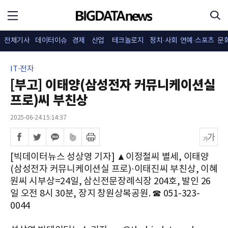
전체기사
데이터이슈
경제
산업
테크놀로지
정치·사회
연예·스포츠
문
IT·전자
[부고] 이태양(삼성전자 커뮤니케이션실
프로)씨 부친상
2025-06-24 15:14:37
[빅데이터뉴스 성상영 기자] ▲이정철씨 별세, 이태양
(삼성전자 커뮤니케이션실 프로)·이태진씨 부친상, 이혜
원씨 시부상=24일, 삼신전문장례식장 204호, 발인 26
일 오전 8시 30분, 장지 창원상복공원. ☎ 051-323-
0044