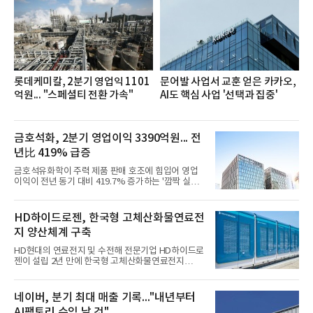
세대들로(과장~계장) 구성된 자율 참여조직으로, 조
직문화 혁신과 업무 효율성 향상을 위한 다양한 활동
을 추진하며,새로운 변화와 이로운 영향력을 조직전
반에 전파하는 역할
롯데케미칼, 2분기 영업익 1101
문어발 사업서 교훈 얻은 카카오,
억원... "스페셜티 전환 가속"
AI도 핵심 사업 '선택과 집중'
금호석화, 2분기 영업이익 3390억원... 전
년比 419% 급증
금호석유화학이 주력 제품 판매 호조에 힘입어 영업
이익이 전년 동기 대비 419.7% 증가하는 '깜짝 실
적'을 냈다. 금호석유화학은 연결 기준 올해 2분기 영
업이익이 3390억원으로 지난해 동기보다 419.7% 증
가한 것으로 잠정 집계됐다고 7일 공시했다.매출은 2
HD하이드로젠, 한국형 고체산화물연료전
조2682억원으로 지난해 동기 대비 27.9% 증가했다.
지 양산체계 구축
순이익은 3004억원으로 420.4% 늘었다.이번 호실적
은 주력 제품인 NB라텍스와 합성수지 판매 호조가 견
HD현대의 연료전지 및 수전해 전문기업 HD하이드로
인한 것으로 풀이된다. 미국의 중국산 의료용 고무장
젠이 설립 2년 만에 한국형 고체산화물연료전지
갑 관세 인상 이후 동남아 장갑업체의 가동률이 높아
(SOFC, Solid Oxide Fuel Cell) 양산체계를 구축하고
지면서 NB라텍스 수요가 증가했고, 원재료인 부타디
본격적인 시장 공략에 나선다.HD하이드로젠은 최근
엔(BD) 가격 상승분을 제품 가격에 반영하면서 수익
한국전기안전공사(KESCO)로부터 SOFC 발전설비
네이버, 분기 최대 매출 기록..."내년부터
성이 개선됐다.금호석유
‘HD250’과 ‘HD300’, 제조시설에 대한 사용전검사를
AI팩토리 수익 날 것"