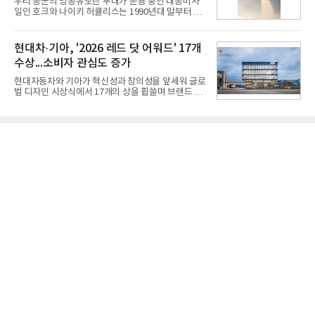
우리 공군의 방공유도탄 부대가 운용 중인 대공미사
모션 대상 모델과 혜택, 구독료 등 프로모션 세부 사항
일인 호크와 나이키 허큘리스는 1990년대 말부터 성
은 베스트샵 판매 매니저에게 문의하면 자세히 안내
능 면에서 한계를 보이기 시작했다. 이에 따라 정부는
받을 수 있다.LG TV를 구독으로 이용하면 최대 6년까
기존 미사일체계를 대체할 중고도 및 중거리 대공미
지 구독 계약기간 내 무상 A/S를 받을 수 있으며, 이사
사일을 개발하기로 결정했다.처음 KM-SAM 사업으로
현대차·기아, '2026 레드 닷 어워드' 17개
등으로 이전
불린 이 사업의 명칭은 호크(Iron Hawk, 철매)를 대체
수상...소비자 관심도 증가
한다는 의미에서 ‘철매Ⅱ’ 로 정해졌다. 철매Ⅱ 개발
사업은 미사일체계 완성 후인 2011년 ‘천궁(天弓)’으
현대자동차와 기아가 혁신성과 창의성을 앞세워 글로
로 다시 장비명이 바뀌었다. 17개 업체와 관련 기관이
벌 디자인 시상식에서 17개의 상을 휩쓸며 브랜드 경
참여한 가운데 LIG 넥스원은 탐색 개발에서 체계개발
쟁력을 다시 한번 입증했다.현대자동차·기아는 '2026
완료까지 모든 과정에 참여했다. 1976년 호크 미사일
레드 닷 어워드: 브랜드 & 커뮤니케이션 디자인 부문
창정비 업체로 출발했던 회사가 호크 대체 유도무기
(Red Dot Design Award: Brand &
인 천궁
Communication Design)'에서 최우수상 2개, 본상
15개를 수상했다고 7일 밝혔다.'레드 닷 어워드'는 독
일 iF, 미국 IDEA와 함께 세계 3대 디자인 시상식으로
손꼽히는 세계 최대 규모의 디자인 공모전이다. 독일
노르트라인 베스트팔렌 디자인센터(Design
Zentrum Nordrhein Westfalen)가 주관해 매년 ▲
제품 디자인 ▲브랜드 & 커뮤니케이션 디자인 ▲디
자인 콘셉트 각 부문에서 우수한