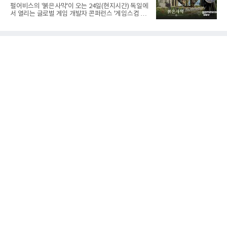
원 규모로, 현지 빅테크 기업의 데이터센터 전력 공급
펄어비스의 '붉은사막'이 오는 24일(현지시간) 독일에
원으로 활용될 예정이다.코반에너지그룹은 데이터센
서 열리는 글로벌 게임 개발자 콘퍼런스 '게임스컴 데
터 구축 및 전쟁부(DoW) 프로젝트 등 각종 인프라 사
브 2026'에 스피커로 초청받아 강연을 진행한다고 10
업에서 가스·액화천연가스(LNG)·전력 제품을 공급하
일 밝혔다.게임스컴 데브는 세계 최대 게임쇼 '게임스
고 있는 에너지 인프라 및 엔지니어링 전문기업이다.
컴'에 앞서 열리는 개발자 콘퍼런스로, 독일 쾰른메쎄
이번 계약은 HD현대중공업의
에서 열린다. 세계 각국의 게임 개발자들이 모여 최신
게임 개발 기술과 제작 경험을 공유하는 자리다.이번
강연에는 안근태 아트레벨실장과 김진환·윤진호 게
임엔진그래픽실장이 연사로 나서 '붉은사막: 광활한
파이웰 대륙을 구현한 과정과 자체 엔진 기반 대규모
오픈월드 제작 기술(Crimson Desert: How We
Filled the Vast Continent of Pywel & Scaling
Open World C