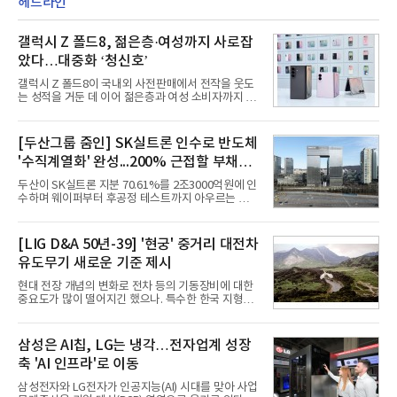
헤드라인
갤럭시 Z 폴드8, 젊은층·여성까지 사로잡
았다…대중화 ‘청신호’
갤럭시 Z 폴드8이 국내외 사전판매에서 전작을 웃도
는 성적을 거둔 데 이어 젊은층과 여성 소비자까지 빠
르게 흡수하며 흥행세를 이어가고 있다. 대화면과 생
산성을 앞세운 기존 폴드의 소비자층에서 벗어나 디
자인과 휴대성을 강화하면서 폴더블폰의 대중화를 본
[두산그룹 줌인] SK실트론 인수로 반도체
격화하고 있다는 분석이 나온다.10일 카운터포인트
'수직계열화' 완성...200% 근접할 부채비
리서치에 따르면 갤럭시 Z8 시리즈의 글로벌 사전판
매량은 전작 대비 30% 이상 증가했다. 국내 사전판매
율 부담
두산이 SK실트론 지분 70.61%를 2조3000억원에 인
량은 전작 대비 39% 늘었고 유럽에서도 20% 이상
수하며 웨이퍼부터 후공정 테스트까지 아우르는 반도
증가했다. 미국에서도 역대 폴드 시리즈 가운데 가장
체 수직계열화를 완성했다. 인수 대상인 SK실트론은
높은 수준의 사전판매 성과를 기록한 전작보다 30%
지난해 5742억원의 순손실을 내며 신용등급 하향검
이상 늘어난 것으로 알려졌다.초기 흥행에는 폴드8의
토 대상에 올라 있다. 두산의 연결 기준 부채비율도 인
[LIG D&A 50년-39] '현궁' 중거리 대전차
폼팩터 변화가 영향
수금융 1조원을 가정할 경우 200%에 근접한 191%
유도무기 새로운 기준 제시
까지 오를 것으로 신용평가사들은 추산하고 있다.10
일 금융감독원 전자공시와 업계 등에 따르면 ㈜두산
현대 전장 개념의 변화로 전차 등의 기동장비에 대한
은 지난달 31일 이사회를 열고 SK㈜가 보유한 SK실
중요도가 많이 떨어지긴 했으나. 특수한 한국 지형을
트론 지분 70.61%를 인수하는 주식매매계약(SPA)
고려할 때 북한군 전차부대는 여전히 위협적인 존재
체결을 승인했다고 공시했다. 계약서에는 장용호 SK
로 평가되고 있다. 그러나 우리 군이 운용 중인 대전차
㈜ 대표이사와 김민철 두산 대표이사가 각각 서명했
무기는 관통력과 유효사거리 모두 만족스럽지 못해
삼성은 AI칩, LG는 냉각…전자업계 성장
다. 매각 대상 지분은 SK㈜가
적 전차 파괴에 효과적이지 못했다. 특히 노후화된 대
축 'AI 인프라'로 이동
전차 무기에 대한 군수지원이 미흡해 전력 발휘가 어
려웠다.따라서 부족한 사거리의 한계를 극복하고 아
삼성전자와 LG전자가 인공지능(AI) 시대를 맞아 사업
군의 생존성을 극대화할 수 있는 대전차 유도무기 개