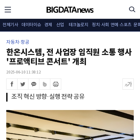
전체기사
데이터이슈
경제
산업
테크놀로지
정치·사회
연예·스포츠
문
자동차·항공
한온시스템, 전 사업장 임직원 소통 행사
'프로액티브 콘서트' 개최
2025-06-10 11:38:12
조직 혁신 방향·실행 전략 공유