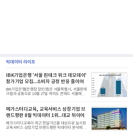
빅데이터 라이프
IBK기업은행 '서울 핀테크 위크 데모데이'
참가기업 모집...소비자 긍정 반응 줄이어
IBK기업은행(은행장 장민영)은 서울특별시, 서울핀테
크랩과 공동으로 10월 27일 여의도 콘래드 서울에서
개최 예정인 ‘2026 서울 핀테크 위크 데모데이 with
IBK기업은행’에 참가할 기업을 모집한다고 10일 밝혔
다.이번 데모데이는 ‘AX 기반 디지털금융의 전환’을
메가스터디교육, 교육서비스 상장기업 브
주제로 개최되는 ‘서울 핀테크 위크 2026’의 공식 프
랜드평판 8월 빅데이터 1위...대교 뒤이어
로그램으로, 우수한 AX 기반 핀테크 기업을 발굴하고
투자유치와 사업 협력 기회를 지원하기 위해 마련됐
메가스터디교육이 최근 한달기간을 대상으로 실시된
다.참여 대상은 창업 7년 이내의 서울 소재 핀테크 스
교육서비스 상장기업 브랜드평판 빅데이터 분석에서
타트업과 중소기업 창업 지원법에 따른 신사업 분야
1위를 차지했다. 대교와 디지털대상이 뒤를 이었다.7