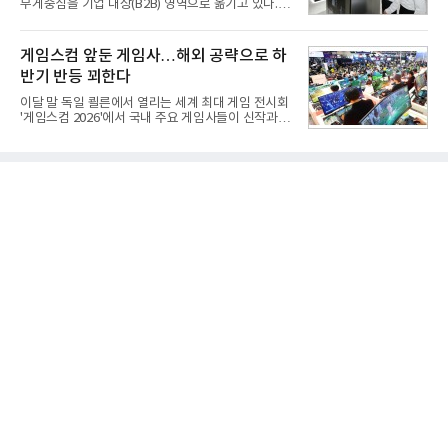
무게중심을 기업 대상(B2B) 영역으로 옮기고 있다.
발이 절실했다.2007년부터 국방과학연구소(ADD) 주
TV와 생활가전 등 전통적인 소비자 시장이 성숙기에
관으로 중거리 대전차 유도무기 탐색개발을 시작했
접어든 가운데 삼성전자는 AI 반도체를 중심으로 데
다. 5대 개발 전략으로 성능 우위, 소량화경량화 실현,
이터센터 생태계 공략을 강화하고 LG전자는 냉각솔
게임스컴 앞둔 게임사…해외 공략으로 하
국산화에 의
루션·전장·로봇 등 기업용 솔루션 사업 확대에 속도를
반기 반등 꾀한다
내고 있다.9일 업계에 따르면 LG전자는 2분기 생활가
전과 프리미엄 제품 경쟁력에 더해 B2B 사업 확대 효
이달 말 독일 쾰른에서 열리는 세계 최대 게임 전시회
과로 수익성을 방어한 반면 삼성전자는 디바이스경험
'게임스컴 2026'에서 국내 주요 게임사들이 신작과 글
(DX) 부문의 TV·생활가전 수익성이 악화됐다. 대신 삼
로벌 전략을 공개한다. 상반기 게임사들의 실적이 업
성은 AI 메모리 등 반도체 사업을 중심으로 새로운 성
체별로 엇갈린 가운데 하반기 신작 흥행과 해외 시장
장 동력을 확보하는 데 집중하고 있다.LG전자는 B2B
성과가 실적을 좌우할 핵심 변수로 떠오르고 있다.8일
사업 확대
업계에 따르면 올해 상반기 게임업계는 기업별 성적
표가 크게 갈렸다. 대표적으로 크래프톤은 'PUBG: 배
틀그라운드'의 안정적인 성장에 힘입어 상반기 연결
기준 매출 2조6616억원, 영업이익 9725억원으로 역
대 최대 실적을 기록했다. 엔씨도 올해 출시한 '아이온
2' 등에 힘입어 호실적을 거둘 것으로 전망된다.반면
넷마블은 2분기 매출이 증가했지만 영업이익은 전년
동기 대