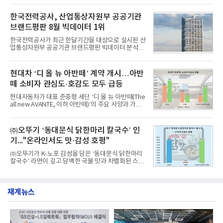
의 창업 10년 이내 기업이다. 참가 신청은 10일부터
일 한국기업평판연구소(소장 구창환)는 국내 교육서
30일까지 스타트업 플러스 홈페이지를 통해 가능하
비스 상장기업 브랜드를 대상으로 지난 7월 7일부터
한국전력공사, 산업통상자원부 공공기관
다.심사를
8월 7일까지 수집된 소비자 빅데이터 10,074,233건
브랜드평판 8월 빅데이터 1위
을 분석한 결과, 메가스터디교육이 브랜드평판지수
1,710,926을 기록하며 8월 1위에 올랐다고 밝혔다.
한국전력공사가 최근 한달기간을 대상으로 실시된 산
분석에 활용된 빅데이터는 지난 7월(9,491,206건) 대
업통상자원부 공공기관 브랜드평판 빅데이터 분석에
비 6.14% 증가한 수치로, 교육서비스 상장기업 브랜
서 1위를 차지했다. 한국가스공사와 한국수력원자력
드에 대한 소비자 관심이 확대됐다.연구소에 따르면 8
이 순으로 뒤를 이었다.7일 한국기업평판연구소(소장
월 교육서비스 상장기업 브랜드평판 순위는 메가스터
구창환)는 산업통상자원부 공공기관 41개 브랜드를
현대차 ‘디 올 뉴 아반떼’ 계약 개시…아반
디교육, 대교, 디지
대상으로 지난 7월 7일부터 8월 7일까지 수집된 소비
떼 소비자 관심도·호감도 모두 급등
자 빅데이터 91,102,549건을 분석한 결과, 한국전력
공사가 브랜드평판지수 10,670,633을 기록하며 8월
현대자동차가 대표 준중형 세단 ‘디 올 뉴 아반떼(The
1위에 올랐다고 밝혔다. 분석에 활용된 빅데이터는 지
all new AVANTE, 이하 아반떼)’의 주요 사양과 가격
난 7월(88,893,823건) 대비 2.48% 증가한 수치다.연
을 공개하고 5일부터 계약을 시작한다고 밝혔다.아반
구소에 따르면 8월 산업통상자원부 공공기관 브랜드
떼는 6년 만에 선보이는 8세대 완전변경 모델로, ▲정
평판 30위 순위는 한국전력공사, 한국가스공사, 한국
교한 선과 면을 중심으로 완성한 파격적인 디자인 ▲
㈜오뚜기 ‘동대문식 닭한마리 칼국수’ 인
수력원자력, 한국석
과거 중형 세단 수준으로 확대된 차체 제원 ▲글로벌
기..."온라인서도 맛·감성 호평"
최고 수준의 안전성 ▲성능과 효율을 동시에 높인 주
행 완성도 ▲첨단 편의 및 디지털 사양 적용 등을 통해
㈜오뚜기가 K-노포 감성을 담은 ‘동대문식 닭한마리
글로벌 준중형 세단의 새로운 기준을 세웠다.아반떼
칼국수’ 라면이 깊고 담백한 국물 맛과 차별화된 스토
는 가솔린 2.0과 1.6 하이브리드 두 가지 파워트레인
리로 출시 초기부터 높은 인기를 얻고 있다고 4일 밝
과 모던, 프리미엄, 인스퍼레이션 세 가지 트림으로
혔다.‘동대문식 닭한마리 칼국수’는 예상을 뛰어넘는
운영된다.◆ 디자인·공간·안전·성능 전반에서 차급을
소비자 호응에 힘입어 지난 7월 13일 첫 선을 보인 지
넘
재계뉴스
단 18일 만에 누적 판매량 50만 개를 돌파하는 성과를
거두었다.이번 신제품은 개발진이 전국의 닭한마리
전문점을 직접 찾아 다니며 최적의 육수 비율을 완성
했다. 자극적이지 않으면서도 깊은 닭육수에 마늘의
개운한 풍미를 더했으며, 국물이 잘 배어들면서도 쫄