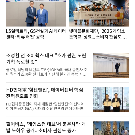
깃한 식감이 살아있는 칼국수 면발을 정교하게 구현
했다는게 회사측의 설명이다.실제 현장 시식 행사에
서도
LS일렉트릭, GS건설과 AI 데이터
넷마블문화재단, '2026 게임소
센터 ‘직류 배전' 공략
통학교' 성료... 소비자 관심도 증
가
조성환 전 조이웍스 대표 "호카 판권 노린
기획 폭로할 것"
글로벌 러닝화 브랜드 호카(HOKA)의 국내 총판사 조
이웍스의 조성환 전 대표가 지난해 불거진 폭행 사건
에 대해 사과하면서도, 피해자 측이 폭행을 사전에 유
도했다고 주장했다. 호카의 판권을 노린 기획에 따른
사건이었다는 것이다. 조 전 대표는 10일 서울 중구
HD현대重 '힘센엔진', 데이터센터 핵심
코리아나호텔에서 기자회견을 열고 "잘못한 것은 사
전력원으로 진화
과하고 사실이 아닌 것은 사실이 아니라고 용기 내 말
하겠다"며 "제 잘못으로 불편함을 끼친 점 다시 한번
HD현대중공업이 자체 개발한 ‘힘센엔진’이 선박에
사과드린다"고 말했다. 그는 "이 자리에 서기까지 8개
이어 인공지능(AI) 시대의 주요 인프라인 데이터센터
월이 걸렸다"며 "그동안 도무지 이해할 수 없는 일들
의 핵심 전력원으로 진화하고 있다.HD현대중공업은
을 확인하고 또 확인했다. 이제는 이 사건의 본질이 조
최근 미국 에너지 인프라 개발기업 ‘코반에너지그룹
이웍스가 전개 중인 국내 독점 판권을 빼앗기 위해 소
(Corban Energy Group)’과 9.6MW급 힘센
펄어비스, '게임스컴 데브'서 붉은사막 개
수의 내
(HiMSEN) 엔진 기반의 발전설비 공급계약을 체결했
발 노하우 공개...소비자 관심도 증가
다고 10일 밝혔다. 총 1,000메가와트(MW), 9560억