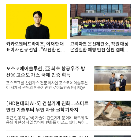
며 7월 1위에 올랐다고 밝혔다. 분석에 활용된 빅데이
터는 지난 4월(3,435,836건) 대비 7.76% 증가한 수
치다.연구소에 따르면 7월 생수 브랜드평판 순위는 삼
다수, 백산수, 동원샘물, 스파클, 아이시스, 에비앙,
몽베스트, 크리스탈, 풀무원샘물, 평창수, 지리산수,
진로 석수,
카카오엔터프라이즈, 이재한 대
고려아연 온산제련소, 직원 대상
표이사 신규 선임..."AI 전환 선
온열질환 예방 안전 실천 캠페인
도"
실시
포스코에어솔루션, 亞 최초 항공우주·방
산용 고순도 가스 국제 인증 획득
포스코그룹 산업가스 전문회사인 포스코에어솔루션
이 세계적 권위의 인증기관인 로이드인증원(LRQA)
으로부터 아시아 지역 최초로 항공우주 및 방산용 고
순도 희귀가스 제조 분야 국제공인 인증인 ‘항공우주·
방산 품질경영시스템(AS9100D)’을 획득했다.포스코
[HD현대의 AI-5] 건설기계 진화…스마트
에어솔루션은 6일 서울 포스코센터에서 김대연 포스
안전 기술부터 무인 자율 굴착기까지
코에어솔루션 대표, 이일형 로이드인증원(LRQA) 한
국지사 대표 등이 참석한 가운데 ‘항공우주·방산 품질
최근 인공지능(AI) 기술이 건설기계 분야에 빠르게 적
경영시스템(AS9100D)’ 인증수여식을 가졌다고 밝혔
용되며 현장 작업 방식에 변화를 이끌고 있다. 특히 무
다.포스코에어솔루션이 획득한 AS9100D는 국제 품
인 자율화 기술은 작업 효율을 획기적으로 높이며 스
질경영시스템 표준(ISO 9001)을 기반으로 항공우주
마트 건설 현장 구현을 앞당기고 있다.HD현대사이트
및 방위산업의 엄격한 특수 요구사항을 반영한 글로
솔루션은 최근 스위스 건설 현장에서 무인 자율 굴착