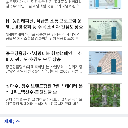
㈜오뚜기가 K-노포 감성을 담은 ‘동대문식 닭한마리
글로벌 준중형 세단의 새로운 기준을 세웠다.아반떼
칼국수’ 라면이 깊고 담백한 국물 맛과 차별화된 스토
는 가솔린 2.0과 1.6 하이브리드 두 가지 파워트레인
리로 출시 초기부터 높은 인기를 얻고 있다고 4일 밝
과 모던, 프리미엄, 인스퍼레이션 세 가지 트림으로
혔다.‘동대문식 닭한마리 칼국수’는 예상을 뛰어넘는
운영된다.◆ 디자인·공간·안전·성능 전반에서 차급을
소비자 호응에 힘입어 지난 7월 13일 첫 선을 보인 지
NH농협캐피탈, 직급별 소통 프로그램 운
넘
단 18일 만에 누적 판매량 50만 개를 돌파하는 성과를
영…경영성과 등 주목 소비자 관심도 상승
거두었다.이번 신제품은 개발진이 전국의 닭한마리
전문점을 직접 찾아 다니며 최적의 육수 비율을 완성
NH농협캐피탈(대표 장종환)은 임직원 간 세대와 직
했다. 자극적이지 않으면서도 깊은 닭육수에 마늘의
급을 넘어선 소통을 강화하기 위해 직급별 소통 프로
개운한 풍미를 더했으며, 국물이 잘 배어들면서도 쫄
그램'너하(NH)고, 나하(NH)고, NH GO!'를 지난 27일
깃한 식감이 살아있는 칼국수 면발을 정교하게 구현
부터 30일까지 서울 원센티널 NH농협캐피탈타워 22
했다는게 회사측의 설명이다.실제 현장 시식 행사에
층에서 운영했다고 31일 밝혔다.이번 프로그램은 경
종근당홀딩스 '사랑나눔 헌혈캠페인'…소
서도
영지원부 홍보팀과 2026년 새로이(e)＊가 공동 주관
비자 관심도·호감도 모두 상승
했으며, ▲팀장·부장(7.27), ▲계장·주임(7.28), ▲과
장·차장(7.29), ▲대리(7.30) 등 직급별로 총 4회에 걸
종근당홀딩스(대표 최희남)는 22일부터 30일까지 종
쳐 진행됐다.참고로 새로이(e)는 NH농협캐피탈 MZ
근당과 계열사 전국 6개 사업장에서 ‘2026년 사랑나
세대들로(과장~계장) 구성된 자율 참여조직으로, 조
눔 헌혈캠페인’을 실시했다고 31일 밝혔다.이번 캠페
직문화 혁신과 업무 효율성 향상을 위한 다양한 활동
인은 장마와 폭염, 여름휴가 등으로 헌혈 참여가 줄어
을 추진하며,새로운 변화와 이로운 영향력을 조직전
드는 시기에 안정적 혈액 수급에 기여하고 생명나눔
삼다수, 생수 브랜드평판 7월 빅데이터 분
반에 전파하는 역할
문화를 확산하기 위해 마련됐다.캠페인은 종근당 천
석 1위...백산수·동원샘물 순
안공장을 시작으로 ▲효종연구소 ▲종근당바이오 안
산공장 ▲경보제약 아산본사 ▲종근당건강 당진공장
삼다수가 최근 한 달 기간을 대상으로 실시된 생수 브
▲종근당 본사 등 전국 6개 사업장에서 릴레이 방식
랜드평판 빅데이터 분석에서 1위를 차지했다. 백산수
으로 이어졌다.캠페인 기간에는 임직원의 참여를 독
와 동원샘물이 뒤를 이었다.31일 한국기업평판연구
려하기 위해 헌혈 퀴즈와 행운 복권 등 다양한 이벤트
소(소장 구창환)는 국내 소비자들에게 사랑받는 21개
도 진행했다.종근당홀딩스는 임직원들이 기부한 헌혈
생수 브랜드를 대상으로 지난 6월 30일부터 7월 31일
증을 한국백혈병
재계뉴스
까지 수집된 소비자 빅데이터 3,702,555건을 분석한
결과, 삼다수가 브랜드평판지수 1,594,583을 기록하