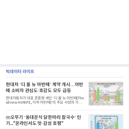
빅데이터 라이프
현대차 ‘디 올 뉴 아반떼’ 계약 개시…아반
떼 소비자 관심도·호감도 모두 급등
현대자동차가 대표 준중형 세단 ‘디 올 뉴 아반떼(The
all new AVANTE, 이하 아반떼)’의 주요 사양과 가격
을 공개하고 5일부터 계약을 시작한다고 밝혔다.아반
떼는 6년 만에 선보이는 8세대 완전변경 모델로, ▲정
교한 선과 면을 중심으로 완성한 파격적인 디자인 ▲
㈜오뚜기 ‘동대문식 닭한마리 칼국수’ 인
과거 중형 세단 수준으로 확대된 차체 제원 ▲글로벌
기..."온라인서도 맛·감성 호평"
최고 수준의 안전성 ▲성능과 효율을 동시에 높인 주
행 완성도 ▲첨단 편의 및 디지털 사양 적용 등을 통해