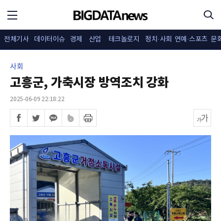
전체기사
데이터이슈
경제
산업
테크놀로지
정치·사회
연예·스포츠
문
사회
고흥군, 가축시장 방역조치 강화
2025-06-09 22:18:22