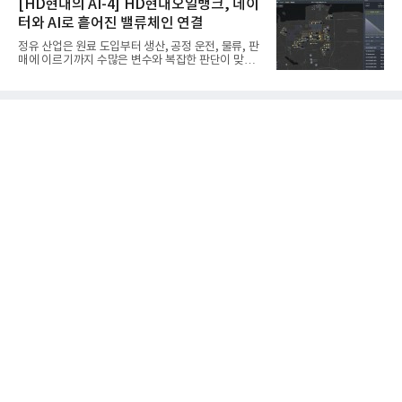
[HD현대의 AI-4] HD현대오일뱅크, 데이
벌 표준이다. 특히 미세
기를 투입했다. 실제 공사를 진행한 것은 처음으로, 건
터와 AI로 흩어진 밸류체인 연결
설장비 자율화 기술의 새로운 이정표를 제시했다.이
번에 투입된 무인 자율 굴착기는 유럽 대형 건설그룹
정유 산업은 원료 도입부터 생산, 공정 운전, 물류, 판
키바그(KIBAG)의 스위스 투겐 지역 건설 프로젝트에
매에 이르기까지 수많은 변수와 복잡한 판단이 맞물
서 깊이 3m, 폭 12m, 길이 1km 규모의 토목 공사를
리는 구조를 갖고 있다. 작은 변화 하나가 전체 수익성
수행할 예정이다. 해당 장비에는 HD건설기계의 22t
과 운영 효율에 직접적인 영향을 미치는 만큼, 데이터
급 굴착기를 기반으로 HD현대사이트솔루션의 스마
를 얼마나 빠르고 정확하게 연결하고 활용하느냐가
트 굴착기 플랫폼
기업경쟁력을 좌우하는 핵심 요소로 떠오르고 있다.
이러한 환경 속에서 HD현대오일뱅크는 인공지능(AI)
을 단순한 업무 자동화 도구로 보지 않고, 정유사의 밸
류체인(Value Chain) 전반을 연결하고 최적화하는 핵
심 기반으로 활용하고 있다.원유 선택과 도입, 생산계
획, 제품 운영, 물류와 수급, 공정 운전에 이르기까지
각 업무를 개별적으로 바라보는 것이 아니라, 하나의
흐름