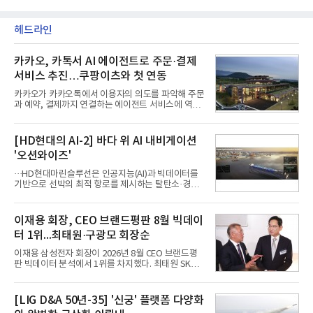
헤드라인
카카오, 카톡서 AI 에이전트로 주문·결제
서비스 추진…쿠팡이츠와 첫 연동
카카오가 카카오톡에서 이용자의 의도를 파악해 주문
과 예약, 결제까지 연결하는 에이전트 서비스에 역량
을 집중한다. 음식 배달을 시작으로 커머스와 예약, 여
행 등으로 적용 범위를 넓혀 AI를 새로운 톡비즈 성장
축으로 만들겠다는 구상이다.정신아 카카오 대표는 6
[HD현대의 AI-2] 바다 위 AI 내비게이션
일 열린 2분기 실적 발표 컨퍼런스콜에서 "AI는 톡비
'오션와이즈'
즈 성장 재점화의 핵심이자 주요 매출원으로 자리 잡
을 것"이라며 이같은 AI 사업 전략을 공개했다. 카카
···HD현대마린슬루선은 인공지능(AI)과 빅데이터를
오는 이날 함께 발표한 2분기 연결 매출이 전년 동기
기반으로 선박의 최적 항로를 제시하는 탈탄소·경제
대비 9% 증가한 2조985억원, 영업이익은 36% 늘어
운항 솔루션 ‘오션와이즈’를 운영하고 있다. 별도의
난 2770억원이라고 밝혔다. 매출과 영업이익 모두 분
장비 설치 없이 일고리즘 만으로 선박의 탄소 배출량
기 기준 역대 최대치다. 카카오는 플랫폼 부문 매출이
을 모니터링 및 예측하며, 연료 소비를 최소화하는 운
이재용 회장, CEO 브랜드평판 8월 빅데이
17% 증가하
항 가이드라인을 제공한다.오션와이즈의 핵심 기능은
터 1위...최태원·구광모 회장순
CI(탄소집약도지수) 실시간 관리 예측, 시 기반 최적
항로 추천, 선단 관리 등이다. HD현대오일뱅크와의
이재용 삼성전자 회장이 2026년 8월 CEO 브랜드평
실증에서는 총 13개 구간, 10만6000km 항해를 통해
판 빅데이터 분석에서 1위를 차지했다. 최태원 SK그
평균 5.3%의 연료 질감 효과를 입증했다. 이는 연간 1
룹 회장과 구광모 LG그룹 회장이 뒤를 이었다.6일 한
만t의 연료를 사용하는 선박 1척 기준 약 3억5000만
국기업평판연구소(소장 구창환)는 빅데이터뉴스와
원의 비용 절감에 해당한다.주목할 점은 오션와이즈
함께 60명의 CEO 브랜드를 대상으로 2026년 7월 6
[LIG D&A 50년-35] '신궁' 플랫폼 다양화
의 핵심
일부터 8월 6일까지 수집된 소비자 빅데이터