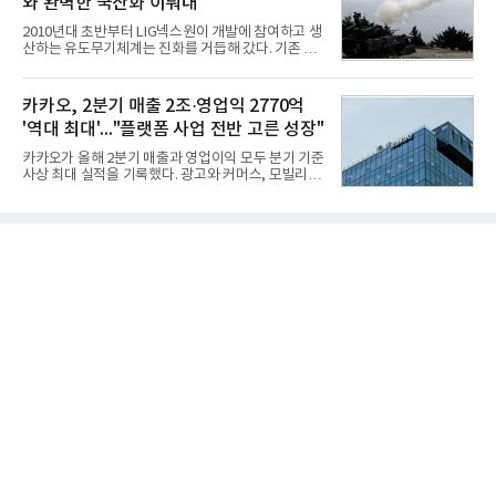
와 완벽한 국산화 이뤄내
7,395,735건을 분석한 결과, 삼성 이재용 회장이 브
랜드평판지수 1,984,715를 기록하며 8월 1위에 올랐
2010년대 초반부터 LIG넥스원이 개발에 참여하고 생
다고 밝혔다. 분석에 활용된 빅데이터는 지난 7월
산하는 유도무기체계는 진화를 거듭해 갔다. 기존 무
(14,233,797건) 대비 48.04% 감소한 수치다.8월
기체계에 기반한 새로운 기능이 추가되기도 하고, 활
CEO 브랜드평판 30위 순위는 이재용, 최태원, 정의
용도가 떨어지는 재래식 무기를 새롭게 활용하는 방
선, 구광모, 신동빈, 박현주, 이해진, 정원주, 함영주,
안이 강구됐다. 또 핵심 구성품 국산화를 통해 수출상
카카오, 2분기 매출 2조·영업익 2770억
김승연, 이재현, 강호동, 김범수, 양종
의 제약을 해소하고자 노력했다. 이러한 LIG넥스원의
'역대 최대'..."플랫폼 사업 전반 고른 성장"
신기술 개발 성과가 집약된 무기체계가 바로 휴대용
지대공 유도무기 ‘신궁’이다.신궁은 이미 2009년 수
카카오가 올해 2분기 매출과 영업이익 모두 분기 기준
출을 위한 개량형 멀티런처 개발을 완료함으로써 기
사상 최대 실적을 기록했다. 광고와 커머스, 모빌리
능 다양화와 계열화 가능성을 선보인 바 있었다. 이번
티, 페이 등 플랫폼 사업이 고르게 성장하며 실적을 견
엔 기존 K-30 30mm 대공포 비호 체계에 신궁을 장착
인했다.카카오는 6일 연결 기준 올해 2분기 매출 2조
하는 개량사업, 일명 ‘비호복합’ 프로젝트가 2009년
985억원, 영업이익 2770억원을 기록했다고 밝혔다.
부터 진행됐
전년 동기 대비 매출은 9%, 영업이익은 36% 늘어난
수치다. 전년 동기 실적과 증가율은 카카오게임즈와
카카오헬스케어 관련 손익을 중단영업손익으로 반영
한 기준으로 산출됐다. 지난해 2분기 매출은 1조9175
억원, 영업이익은 2039억원이었다.플랫폼 부문 매출
은 1조2303억원으로 전년 동기 대비 17% 증가했다.
카카오톡 내 광고와 커머스 사업을 아우르는 톡비즈
매출은 6432억원