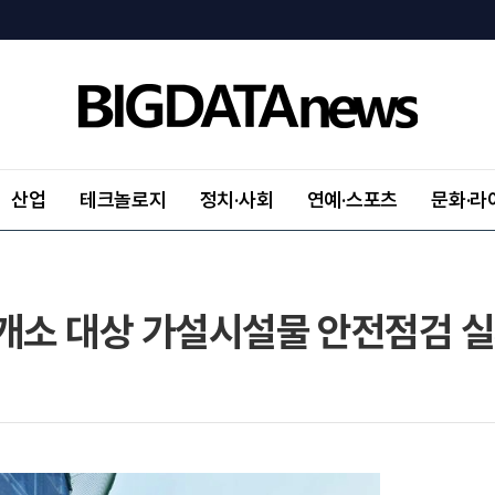
산업
테크놀로지
정치·사회
연예·스포츠
문화·라
8개소 대상 가설시설물 안전점검 