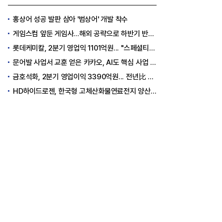
홍상어 성공 발판 삼아 '범상어' 개발 착수
게임스컴 앞둔 게임사…해외 공략으로 하반기 반등 꾀한다
롯데케미칼, 2분기 영업익 1101억원... "스페셜티 전환 가속"
문어발 사업서 교훈 얻은 카카오, AI도 핵심 사업 '선택과 집중'
금호석화, 2분기 영업이익 3390억원... 전년比 419% 급증
HD하이드로젠, 한국형 고체산화물연료전지 양산체계 구축