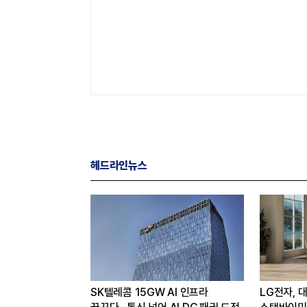
헤드라인뉴스
 얻은 카카오,
SK텔레콤 15GW AI 인프라
LG전자, 