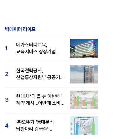
빅데이터 라이프
메가스터디교육,
1
교육서비스 상장기업
브랜드평판 8월 빅데이터
1위...대교 뒤이어
한국전력공사,
2
산업통상자원부 공공기관
브랜드평판 8월 빅데이터
1위
현대차 ‘디 올 뉴 아반떼’
3
계약 개시…아반떼 소비자
관심도·호감도 모두 급등
㈜오뚜기 ‘동대문식
4
닭한마리 칼국수’
인기..."온라인서도 맛·