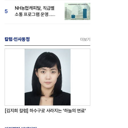
감성 호평"
NH농협캐피탈, 직급별
5
소통 프로그램 운영…
경영성과 등 주목 소비자
관심도 상승
칼럼·인사동정
더보기
[김지희 칼럼] 하수구로 사라지는 ‘하늘의 연료’