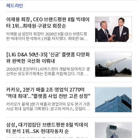
헤드라인
이재용 회장, CEO 브랜드평판 8월 빅데이
터 1위...최태원·구광모 회장순
이재용 삼성전자 회장이 2026년 8월 CEO 브랜드평
판 빅데이터 분석에서 1위를 차지했다. 최태원 SK그
룹 회장과 구광모 LG그룹 회장이 뒤를 이었다.6일 한
국기업평판연구소(소장 구창환)는 빅데이터뉴스와
함께 60명의 CEO 브랜드를 대상으로 2026년 7월 6
[LIG D&A 50년-35] '신궁' 플랫폼 다양화
일부터 8월 6일까지 수집된 소비자 빅데이터
와 완벽한 국산화 이뤄내
7,395,735건을 분석한 결과, 삼성 이재용 회장이 브
랜드평판지수 1,984,715를 기록하며 8월 1위에 올랐
2010년대 초반부터 LIG넥스원이 개발에 참여하고 생
다고 밝혔다. 분석에 활용된 빅데이터는 지난 7월
산하는 유도무기체계는 진화를 거듭해 갔다. 기존 무
(14,233,797건) 대비 48.04% 감소한 수치다.8월
기체계에 기반한 새로운 기능이 추가되기도 하고, 활
CEO 브랜드평판 30위 순위는 이재용, 최태원, 정의
용도가 떨어지는 재래식 무기를 새롭게 활용하는 방
선, 구광모, 신동빈, 박현주, 이해진, 정원주, 함영주,
안이 강구됐다. 또 핵심 구성품 국산화를 통해 수출상
카카오, 2분기 매출 2조·영업익 2770억
김승연, 이재현, 강호동, 김범수, 양종
의 제약을 해소하고자 노력했다. 이러한 LIG넥스원의
'역대 최대'..."플랫폼 사업 전반 고른 성장"
신기술 개발 성과가 집약된 무기체계가 바로 휴대용
지대공 유도무기 ‘신궁’이다.신궁은 이미 2009년 수
카카오가 올해 2분기 매출과 영업이익 모두 분기 기준
출을 위한 개량형 멀티런처 개발을 완료함으로써 기
사상 최대 실적을 기록했다. 광고와 커머스, 모빌리
능 다양화와 계열화 가능성을 선보인 바 있었다. 이번
티, 페이 등 플랫폼 사업이 고르게 성장하며 실적을 견
엔 기존 K-30 30mm 대공포 비호 체계에 신궁을 장착
인했다.카카오는 6일 연결 기준 올해 2분기 매출 2조
하는 개량사업, 일명 ‘비호복합’ 프로젝트가 2009년
985억원, 영업이익 2770억원을 기록했다고 밝혔다.
삼성, 대기업집단 브랜드평판 8월 빅데이
부터 진행됐
전년 동기 대비 매출은 9%, 영업이익은 36% 늘어난
터 분석 1위...SK·현대자동차 순
수치다. 전년 동기 실적과 증가율은 카카오게임즈와
카카오헬스케어 관련 손익을 중단영업손익으로 반영