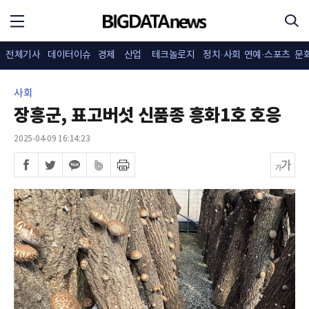
전체기사
데이터이슈
경제
산업
테크놀로지
정치·사회
연예·스포츠
문
사회
장흥군, 표고버섯 신품종 흥화1호 호응
2025-04-09 16:14:23