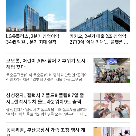
치다.연구소에 따르면 7월 생수 브랜드평판 순위는 삼
다수, 백산수, 동원샘물, 스파클, 아이시스, 에비앙,
몽베스트, 크리스탈, 풀무원샘물, 평창수, 지리산수,
진로 석수,
LG유플러스, 2분기 영업이익
카카오, 2분기 매출 2조·영업익
3445억원…분기 최대 실적
2770억 '역대 최대'..."플랫폼 사
업 전반 고른 성장"
코오롱, 어린이·AI와 함께 기후위기 도시
해법 찾다
코오롱그룹(이하 코오롱)의 비영리 재단법인 ‘꽃과어
린왕자’는 지난 4일부터 사흘간 서울 마곡 코오롱원
앤온리타워에서 ‘제10회 에코 롱롱 Plus 캠프’를 진행
했다고 6일 밝혔다.‘에코 롱롱 Plus 캠프’는 코오롱의
대표적인 사회공헌 활동 가운데 하나로 초등학생들이
삼성전자, 갤럭시 Z 폴드8·플립8 7일 출
환경위기에 처한 도시 문제를 직접 해결하며 배우는
시...갤럭시워치 울트라2·워치9도 출격
친환경 에너지 체험 프로그램이라고 설명했다. 이번
캠프에는 전국의 초등학교 6학년 학생 72명이 참여했
삼성전자가 '갤럭시 Z 폴드8 울트라·폴드8·플립8'과
다.참가 학생들은 ‘친환경 에너지 원정대’가 되어 지
'갤럭시 워치 울트라2·워치9'를 오는 7일부터 국내에
반침하, 기습홍수, 열섬현상 등 전세계 도시가 직면한
공식 출시한다고 6일 밝혔다.삼성전자에 따르면 지난
기후위기 상황을 분석하고 창의적인 대안을 모색했
달 28일부터 이달 3일까지 7일간 진행된 '갤럭시 Z 폴
다.캠프의 하이라이트는 에코 롱롱이 자체 개발한 바
드8 울트라·폴드8·플립8' 사전 판매에서는 갤럭시 스
동국씨엠, 부산공장서 가족 초청 행사 개
이
마트폰 역대 최고 기록인 144만대 판매를 달성했다.