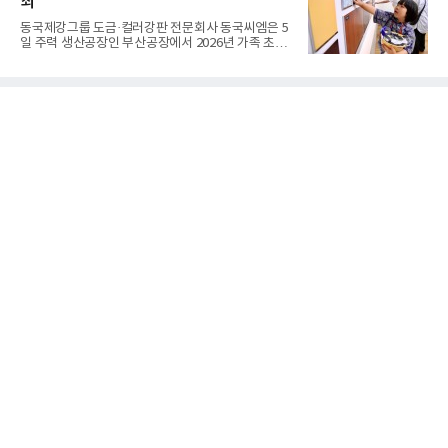
최
사전 구매 고객 10명 중 약 7명이 '갤럭시 Z 폴드8'를
선택했을 만큼 새롭게 선보인 제품 형태(폼팩터)와 디
동국제강그룹 도금·컬러강판 전문회사 동국씨엠은 5
자인에 대한 관심이 높았다.삼성닷컴에서 사전 구매
일 주력 생산공장인 부산공장에서 2026년 가족 초청
에 참여한 고객 중 절반은 10~30대였으며, 이 중 '갤
행사 ‘Youth Day! 소중한 너희들의 꿈과 미래를 응원
럭시 Z 폴드8 울트라·폴드8'을 구매한 10~30대 여성
해’를 개최했다고 6일 밝혔다.행사는 그룹 분할 출범
고객은 전작 '갤럭시 Z 폴드7' 대비 약 2배 이상 늘었
후 세 번째로 열렸다. 회사 임직원 자녀를 위해 여름방
다
학과 연계해 진행했다. 부모가 근무하는 일터를 직접
체험함으로 상호 유대감을 형성함과 동시에, 임직원
소속감과 자긍심을 고취하고자 마련했다. ‘저학년 자
녀’에서 ‘배우자’·‘어머니’에 이어, 올해는 초등 고학
년 및 중·고교생까지 대상을 확대했다.이날 보호자 1
인 포함 총 200여 명이 동국씨엠 부산공장을 방문했
다. 행사는 △공장장 환영사를 시작으로 △회사소개