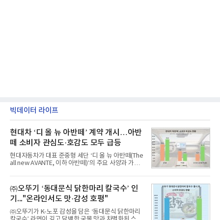
빅데이터 라이프
현대차 ‘디 올 뉴 아반떼’ 계약 개시…아반
떼 소비자 관심도·호감도 모두 급등
현대자동차가 대표 준중형 세단 ‘디 올 뉴 아반떼(The
all new AVANTE, 이하 아반떼)’의 주요 사양과 가격
을 공개하고 5일부터 계약을 시작한다고 밝혔다.아반
떼는 6년 만에 선보이는 8세대 완전변경 모델로, ▲정
교한 선과 면을 중심으로 완성한 파격적인 디자인 ▲
㈜오뚜기 ‘동대문식 닭한마리 칼국수’ 인
과거 중형 세단 수준으로 확대된 차체 제원 ▲글로벌
기..."온라인서도 맛·감성 호평"
최고 수준의 안전성 ▲성능과 효율을 동시에 높인 주
행 완성도 ▲첨단 편의 및 디지털 사양 적용 등을 통해
㈜오뚜기가 K-노포 감성을 담은 ‘동대문식 닭한마리
글로벌 준중형 세단의 새로운 기준을 세웠다.아반떼
칼국수’ 라면이 깊고 담백한 국물 맛과 차별화된 스토