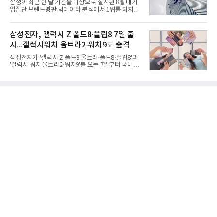
삼성이 최근 한 달 기간을 대상으로 실시된 8월 대기
한 기준으로 산출됐다. 지난해 2분기 매출은 1조9175
업집단 브랜드평판 빅데이터 분석에서 1위를 차지했
억원, 영업이익은 2039억원이었다.플랫폼 부문 매출
다. SK와 현대자동차가 뒤를 이었다.6일 한국기업평
은 1조2303억원으로 전년 동기 대비 17% 증가했다.
판연구소(소장 구창환)는 66개 대기업집단 브랜드를
카카오톡 내 광고와 커머스 사업을 아우르는 톡비즈
대상으로 지난 7월 6일부터 8월 6일까지 수집된 소비
삼성전자, 갤럭시 Z 폴드8·플립8 7일 출
매출은 6432억원
자 빅데이터 110,494,413건을 분석한 결과, 삼성이
시...갤럭시워치 울트라2·워치9도 출격
브랜드평판지수 15,185,511을 기록하며 8월 1위에
올랐다고 밝혔다. 분석에 활용된 빅데이터는 지난 7월
삼성전자가 '갤럭시 Z 폴드8 울트라·폴드8·플립8'과
(198,188,813건) 대비 44.25% 감소한 수치다.연구소
'갤럭시 워치 울트라2·워치9'를 오는 7일부터 국내에
에 따르면 8월 대기업집단 브랜드평판 30위 순위는
공식 출시한다고 6일 밝혔다.삼성전자에 따르면 지난
삼성, SK, 현대자동차, 두산, LG, 한화, 쿠팡, GS, 네
달 28일부터 이달 3일까지 7일간 진행된 '갤럭시 Z 폴
이버, 농협, 신세계 순이었다.이어 미래에셋, 롯데, 현
드8 울트라·폴드8·플립8' 사전 판매에서는 갤럭시 스
대백화점, 카카오
마트폰 역대 최고 기록인 144만대 판매를 달성했다.
사전 구매 고객 10명 중 약 7명이 '갤럭시 Z 폴드8'를
선택했을 만큼 새롭게 선보인 제품 형태(폼팩터)와 디
자인에 대한 관심이 높았다.삼성닷컴에서 사전 구매
에 참여한 고객 중 절반은 10~30대였으며, 이 중 '갤
럭시 Z 폴드8 울트라·폴드8'을 구매한 10~30대 여성
고객은 전작 '갤럭시 Z 폴드7' 대비 약 2배 이상 늘었
다