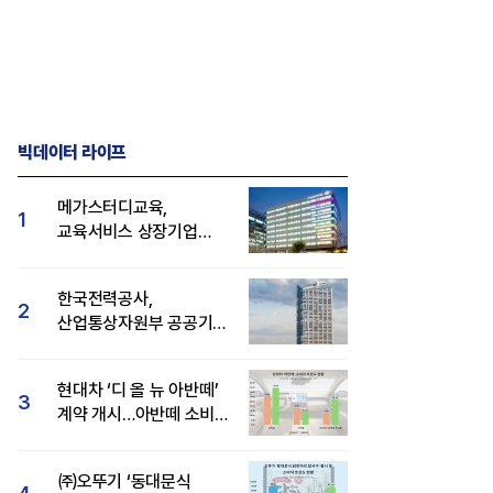
빅데이터 라이프
메가스터디교육,
1
교육서비스 상장기업
브랜드평판 8월 빅데이터
1위...대교 뒤이어
한국전력공사,
2
산업통상자원부 공공기관
브랜드평판 8월 빅데이터
1위
현대차 ‘디 올 뉴 아반떼’
3
계약 개시…아반떼 소비자
관심도·호감도 모두 급등
㈜오뚜기 ‘동대문식