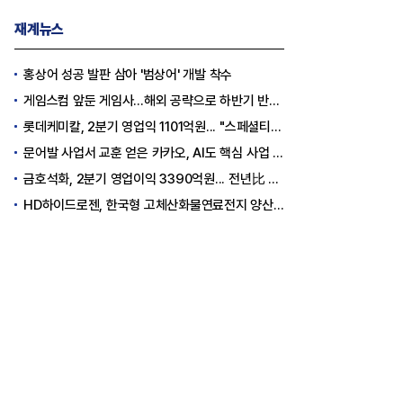
재계뉴스
홍상어 성공 발판 삼아 '범상어' 개발 착수
게임스컴 앞둔 게임사…해외 공략으로 하반기 반등 꾀한다
롯데케미칼, 2분기 영업익 1101억원... "스페셜티 전환 가속"
문어발 사업서 교훈 얻은 카카오, AI도 핵심 사업 '선택과 집중'
금호석화, 2분기 영업이익 3390억원... 전년比 419% 급증
HD하이드로젠, 한국형 고체산화물연료전지 양산체계 구축