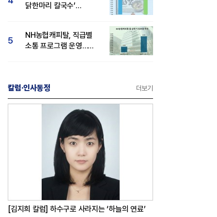
4
닭한마리 칼국수’
인기..."온라인서도 맛·
감성 호평"
NH농협캐피탈, 직급별
5
소통 프로그램 운영…
경영성과 등 주목 소비자
관심도 상승
칼럼·인사동정
더보기
[김지희 칼럼] 하수구로 사라지는 ‘하늘의 연료’