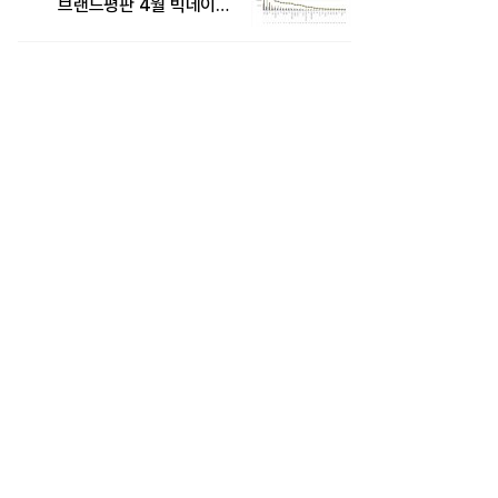
브랜드평판 4월 빅데이터
분석 1위..."평판지수도
상승"