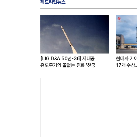
헤드라인뉴스
 구독하면
[LIG D&A 50년-36] 지대공
현대차·기아,
 반값...소비자
유도무기의 끝없는 진화 '천궁'
17개 수상