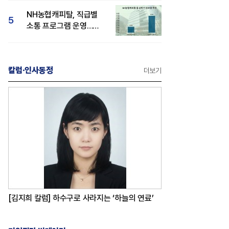
감성 호평"
NH농협캐피탈, 직급별
5
소통 프로그램 운영…
경영성과 등 주목 소비자
관심도 상승
칼럼·인사동정
더보기
[김지희 칼럼] 하수구로 사라지는 ‘하늘의 연료’