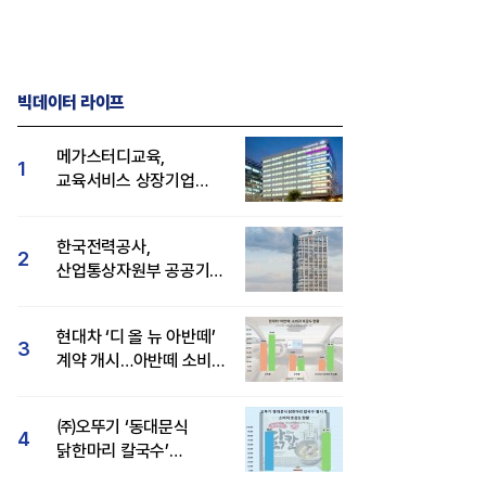
빅데이터 라이프
메가스터디교육,
1
교육서비스 상장기업
브랜드평판 8월 빅데이터
1위...대교 뒤이어
한국전력공사,
2
산업통상자원부 공공기관
브랜드평판 8월 빅데이터
1위
현대차 ‘디 올 뉴 아반떼’
3
계약 개시…아반떼 소비자
관심도·호감도 모두 급등
㈜오뚜기 ‘동대문식
4
닭한마리 칼국수’
인기..."온라인서도 맛·