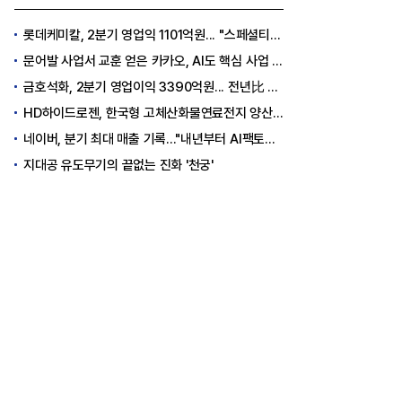
롯데케미칼, 2분기 영업익 1101억원... "스페셜티 전환 가속"
문어발 사업서 교훈 얻은 카카오, AI도 핵심 사업 '선택과 집중'
금호석화, 2분기 영업이익 3390억원... 전년比 419% 급증
HD하이드로젠, 한국형 고체산화물연료전지 양산체계 구축
네이버, 분기 최대 매출 기록..."내년부터 AI팩토리 수익 날 것"
지대공 유도무기의 끝없는 진화 '천궁'