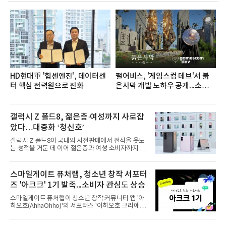
전문점을 직접 찾아 다니며 최적의 육수 비율을 완성
했다. 자극적이지 않으면서도 깊은 닭육수에 마늘의
개운한 풍미를 더했으며, 국물이 잘 배어들면서도 쫄
깃한 식감이 살아있는 칼국수 면발을 정교하게 구현
했다는게 회사측의 설명이다.실제 현장 시식 행사에
서도
HD현대重 '힘센엔진', 데이터센
펄어비스, '게임스컴 데브'서 붉
터 핵심 전력원으로 진화
은사막 개발 노하우 공개...소비자
관심도 증가
갤럭시 Z 폴드8, 젊은층·여성까지 사로잡
았다…대중화 ‘청신호’
갤럭시 Z 폴드8이 국내외 사전판매에서 전작을 웃도
는 성적을 거둔 데 이어 젊은층과 여성 소비자까지 빠
르게 흡수하며 흥행세를 이어가고 있다. 대화면과 생
산성을 앞세운 기존 폴드의 소비자층에서 벗어나 디
자인과 휴대성을 강화하면서 폴더블폰의 대중화를 본
스마일게이트 퓨처랩, 청소년 창작 서포터
격화하고 있다는 분석이 나온다.10일 카운터포인트
즈 '아크크' 1기 발족...소비자 관심도 상승
리서치에 따르면 갤럭시 Z8 시리즈의 글로벌 사전판
매량은 전작 대비 30% 이상 증가했다. 국내 사전판매
스마일게이트 퓨처랩이 청소년 창작 커뮤니티 앱 '아
량은 전작 대비 39% 늘었고 유럽에서도 20% 이상
하오호(AhhaOhho)'의 서포터즈 '아하오호 크리에이
증가했다. 미국에서도 역대 폴드 시리즈 가운데 가장
터 크루(AhhaOhho Creator Crew, 이하 '아크크')' 1
높은 수준의 사전판매 성과를 기록한 전작보다 30%
기를 발족했다고 10일 밝혔다.아하오호는 퓨처랩이
이상 늘어난 것으로 알려졌다.초기 흥행에는 폴드8의