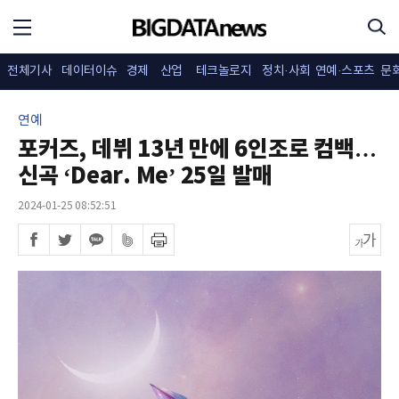
전체기사
데이터이슈
경제
산업
테크놀로지
정치·사회
연예·스포츠
문
연예
포커즈, 데뷔 13년 만에 6인조로 컴백…
신곡 ‘Dear. Me’ 25일 발매
2024-01-25 08:52:51