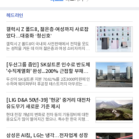
헤드라인
갤럭시 Z 폴드8, 젊은층·여성까지 사로잡
았다…대중화 ‘청신호’
갤럭시 Z 폴드8이 국내외 사전판매에서 전작을 웃도
는 성적을 거둔 데 이어 젊은층과 여성 소비자까지 빠
르게 흡수하며 흥행세를 이어가고 있다. 대화면과 생
산성을 앞세운 기존 폴드의 소비자층에서 벗어나 디
자인과 휴대성을 강화하면서 폴더블폰의 대중화를 본
[두산그룹 줌인] SK실트론 인수로 반도체
격화하고 있다는 분석이 나온다.10일 카운터포인트
'수직계열화' 완성...200% 근접할 부채비
리서치에 따르면 갤럭시 Z8 시리즈의 글로벌 사전판
매량은 전작 대비 30% 이상 증가했다. 국내 사전판매
율 부담
두산이 SK실트론 지분 70.61%를 2조3000억원에 인
량은 전작 대비 39% 늘었고 유럽에서도 20% 이상
수하며 웨이퍼부터 후공정 테스트까지 아우르는 반도
증가했다. 미국에서도 역대 폴드 시리즈 가운데 가장
체 수직계열화를 완성했다. 인수 대상인 SK실트론은
높은 수준의 사전판매 성과를 기록한 전작보다 30%
지난해 5742억원의 순손실을 내며 신용등급 하향검
이상 늘어난 것으로 알려졌다.초기 흥행에는 폴드8의
토 대상에 올라 있다. 두산의 연결 기준 부채비율도 인
[LIG D&A 50년-39] '현궁' 중거리 대전차
폼팩터 변화가 영향
수금융 1조원을 가정할 경우 200%에 근접한 191%
유도무기 새로운 기준 제시
까지 오를 것으로 신용평가사들은 추산하고 있다.10
일 금융감독원 전자공시와 업계 등에 따르면 ㈜두산
현대 전장 개념의 변화로 전차 등의 기동장비에 대한
은 지난달 31일 이사회를 열고 SK㈜가 보유한 SK실
중요도가 많이 떨어지긴 했으나. 특수한 한국 지형을
트론 지분 70.61%를 인수하는 주식매매계약(SPA)
고려할 때 북한군 전차부대는 여전히 위협적인 존재
체결을 승인했다고 공시했다. 계약서에는 장용호 SK
로 평가되고 있다. 그러나 우리 군이 운용 중인 대전차
㈜ 대표이사와 김민철 두산 대표이사가 각각 서명했
무기는 관통력과 유효사거리 모두 만족스럽지 못해
삼성은 AI칩, LG는 냉각…전자업계 성장
다. 매각 대상 지분은 SK㈜가
적 전차 파괴에 효과적이지 못했다. 특히 노후화된 대