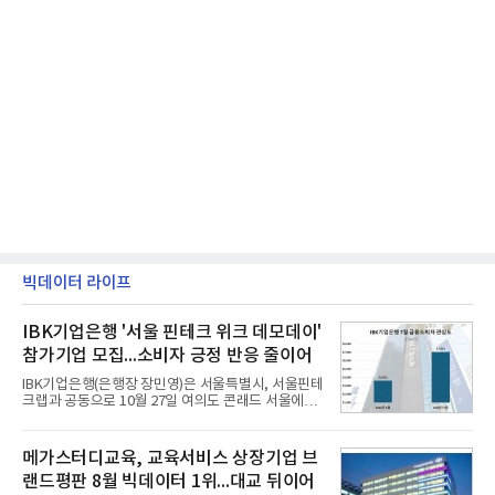
빅데이터 라이프
IBK기업은행 '서울 핀테크 위크 데모데이'
참가기업 모집...소비자 긍정 반응 줄이어
IBK기업은행(은행장 장민영)은 서울특별시, 서울핀테
크랩과 공동으로 10월 27일 여의도 콘래드 서울에서
개최 예정인 ‘2026 서울 핀테크 위크 데모데이 with
IBK기업은행’에 참가할 기업을 모집한다고 10일 밝혔
다.이번 데모데이는 ‘AX 기반 디지털금융의 전환’을
메가스터디교육, 교육서비스 상장기업 브
주제로 개최되는 ‘서울 핀테크 위크 2026’의 공식 프
랜드평판 8월 빅데이터 1위...대교 뒤이어
로그램으로, 우수한 AX 기반 핀테크 기업을 발굴하고