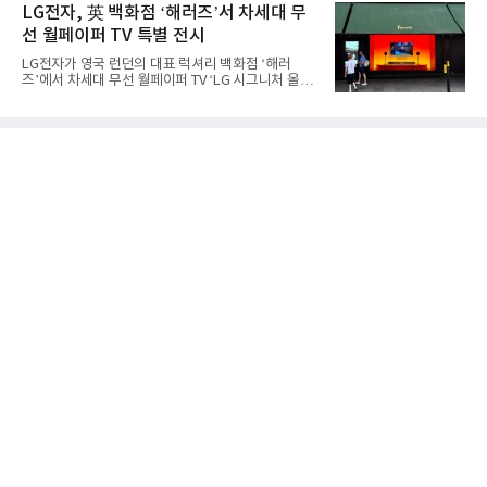
지난 10년간 오프라인 공간에서 운영해 온 창의환경
LG전자, 英 백화점 ‘해러즈’서 차세대 무
폼팩터 변화가 영향
철학을 디지털로 확장한 플랫폼이다. 학습자가 자신
선 월페이퍼 TV 특별 전시
의 관심사에서 출발해 직접 만들고 시행착오를 겪으
며 배움을 넓혀가도록 설계됐다. 디지털 콘텐츠를 소
LG전자가 영국 런던의 대표 럭셔리 백화점 ‘해러
비만 하기 쉬운 AI 시대의 아이들에게 정답을 따라가
즈’에서 차세대 무선 월페이퍼 TV ‘LG 시그니처 올레
는 능력보다 스스로 질문하고 만들어보는 '주체적 배
드 W’를 선보이며 현지 프리미엄 고객들의 관심을 끌
움의 경험'을 건넨다는 취지다.아크크는 초등학교 3학
고 있다.LG전자는 8월 7일부터 26일까지 해러즈 백
년부터 6학년 아동·청소년으로 꾸려졌다. 아하오호
화점 1층 외관을 장식하는 브롬튼 로드 쇼윈도에서
앱의 창작 챌린지에
LG 시그니처 올레드 W 특별 전시를 진행한다고 10일
밝혔다. 해당 공간은 월평균 약 110만 명이 찾는 런던
의 대표적인 프리미엄 쇼핑 거리다. 방문객들은 매장
에 들어서기 전부터 LG 시그니처 올레드 W의 뛰어난
화질과 초슬림 디자인을 경험할 수 있으며 쇼윈도에
서 본 제품을 백화점 내부 LG전자 매장에서도 직접 확
인할 수 있도록 했다.LG전자는 2013년 세계 최초 출
시 이후 13년 연