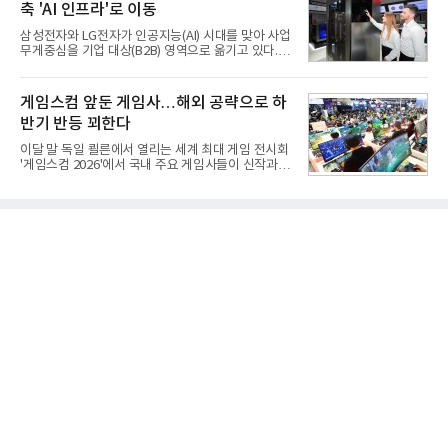
축 'AI 인프라'로 이동
전차 무기에 대한 군수지원이 미흡해 전력 발휘가 어
려웠다.따라서 부족한 사거리의 한계를 극복하고 아
삼성전자와 LG전자가 인공지능(AI) 시대를 맞아 사업
군의 생존성을 극대화할 수 있는 대전차 유도무기 개
무게중심을 기업 대상(B2B) 영역으로 옮기고 있다.
발이 절실했다.2007년부터 국방과학연구소(ADD) 주
TV와 생활가전 등 전통적인 소비자 시장이 성숙기에
관으로 중거리 대전차 유도무기 탐색개발을 시작했
접어든 가운데 삼성전자는 AI 반도체를 중심으로 데
다. 5대 개발 전략으로 성능 우위, 소량화경량화 실현,
이터센터 생태계 공략을 강화하고 LG전자는 냉각솔
게임스컴 앞둔 게임사…해외 공략으로 하
국산화에 의
루션·전장·로봇 등 기업용 솔루션 사업 확대에 속도를
반기 반등 꾀한다
내고 있다.9일 업계에 따르면 LG전자는 2분기 생활가
전과 프리미엄 제품 경쟁력에 더해 B2B 사업 확대 효
이달 말 독일 쾰른에서 열리는 세계 최대 게임 전시회
과로 수익성을 방어한 반면 삼성전자는 디바이스경험
'게임스컴 2026'에서 국내 주요 게임사들이 신작과 글
(DX) 부문의 TV·생활가전 수익성이 악화됐다. 대신 삼
로벌 전략을 공개한다. 상반기 게임사들의 실적이 업
성은 AI 메모리 등 반도체 사업을 중심으로 새로운 성
체별로 엇갈린 가운데 하반기 신작 흥행과 해외 시장
장 동력을 확보하는 데 집중하고 있다.LG전자는 B2B
성과가 실적을 좌우할 핵심 변수로 떠오르고 있다.8일
사업 확대
업계에 따르면 올해 상반기 게임업계는 기업별 성적
표가 크게 갈렸다. 대표적으로 크래프톤은 'PUBG: 배
틀그라운드'의 안정적인 성장에 힘입어 상반기 연결
기준 매출 2조6616억원, 영업이익 9725억원으로 역
대 최대 실적을 기록했다. 엔씨도 올해 출시한 '아이온
2' 등에 힘입어 호실적을 거둘 것으로 전망된다.반면
넷마블은 2분기 매출이 증가했지만 영업이익은 전년
동기 대