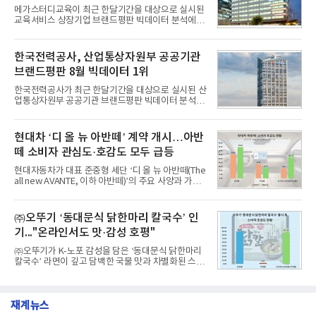
투자유치와 사업 협력 기회를 지원하기 위해 마련됐
메가스터디교육이 최근 한달기간을 대상으로 실시된
다.참여 대상은 창업 7년 이내의 서울 소재 핀테크 스
교육서비스 상장기업 브랜드평판 빅데이터 분석에서
타트업과 중소기업 창업 지원법에 따른 신사업 분야
1위를 차지했다. 대교와 디지털대상이 뒤를 이었다.7
의 창업 10년 이내 기업이다. 참가 신청은 10일부터
일 한국기업평판연구소(소장 구창환)는 국내 교육서
30일까지 스타트업 플러스 홈페이지를 통해 가능하
비스 상장기업 브랜드를 대상으로 지난 7월 7일부터
한국전력공사, 산업통상자원부 공공기관
다.심사를
8월 7일까지 수집된 소비자 빅데이터 10,074,233건
브랜드평판 8월 빅데이터 1위
을 분석한 결과, 메가스터디교육이 브랜드평판지수
1,710,926을 기록하며 8월 1위에 올랐다고 밝혔다.
한국전력공사가 최근 한달기간을 대상으로 실시된 산
분석에 활용된 빅데이터는 지난 7월(9,491,206건) 대
업통상자원부 공공기관 브랜드평판 빅데이터 분석에
비 6.14% 증가한 수치로, 교육서비스 상장기업 브랜
서 1위를 차지했다. 한국가스공사와 한국수력원자력
드에 대한 소비자 관심이 확대됐다.연구소에 따르면 8
이 순으로 뒤를 이었다.7일 한국기업평판연구소(소장
월 교육서비스 상장기업 브랜드평판 순위는 메가스터
구창환)는 산업통상자원부 공공기관 41개 브랜드를
현대차 ‘디 올 뉴 아반떼’ 계약 개시…아반
디교육, 대교, 디지
대상으로 지난 7월 7일부터 8월 7일까지 수집된 소비
떼 소비자 관심도·호감도 모두 급등
자 빅데이터 91,102,549건을 분석한 결과, 한국전력
공사가 브랜드평판지수 10,670,633을 기록하며 8월
현대자동차가 대표 준중형 세단 ‘디 올 뉴 아반떼(The
1위에 올랐다고 밝혔다. 분석에 활용된 빅데이터는 지
all new AVANTE, 이하 아반떼)’의 주요 사양과 가격
난 7월(88,893,823건) 대비 2.48% 증가한 수치다.연
을 공개하고 5일부터 계약을 시작한다고 밝혔다.아반
구소에 따르면 8월 산업통상자원부 공공기관 브랜드
떼는 6년 만에 선보이는 8세대 완전변경 모델로, ▲정
평판 30위 순위는 한국전력공사, 한국가스공사, 한국
교한 선과 면을 중심으로 완성한 파격적인 디자인 ▲
㈜오뚜기 ‘동대문식 닭한마리 칼국수’ 인
수력원자력, 한국석
과거 중형 세단 수준으로 확대된 차체 제원 ▲글로벌
기..."온라인서도 맛·감성 호평"
최고 수준의 안전성 ▲성능과 효율을 동시에 높인 주
행 완성도 ▲첨단 편의 및 디지털 사양 적용 등을 통해
㈜오뚜기가 K-노포 감성을 담은 ‘동대문식 닭한마리
글로벌 준중형 세단의 새로운 기준을 세웠다.아반떼
칼국수’ 라면이 깊고 담백한 국물 맛과 차별화된 스토
는 가솔린 2.0과 1.6 하이브리드 두 가지 파워트레인
리로 출시 초기부터 높은 인기를 얻고 있다고 4일 밝
과 모던, 프리미엄, 인스퍼레이션 세 가지 트림으로
혔다.‘동대문식 닭한마리 칼국수’는 예상을 뛰어넘는
운영된다.◆ 디자인·공간·안전·성능 전반에서 차급을
소비자 호응에 힘입어 지난 7월 13일 첫 선을 보인 지
넘
재계뉴스
단 18일 만에 누적 판매량 50만 개를 돌파하는 성과를
거두었다.이번 신제품은 개발진이 전국의 닭한마리